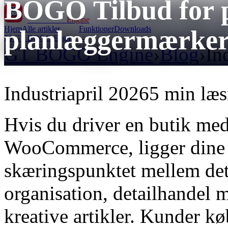
BOGO Tilbud for p
GT BOGO
Engine
Hjem
Alle artikler
Funktioner
Downloads
planlæggermærke
Få GT BOGO Engine →
GT BOGO Engine
›
Blog
›
In
Industri
april 2026
5 min læ
Hvis du driver en butik me
WooCommerce, ligger dine 
skæringspunktet mellem det
organisation, detailhandel 
kreative artikler. Kunder k