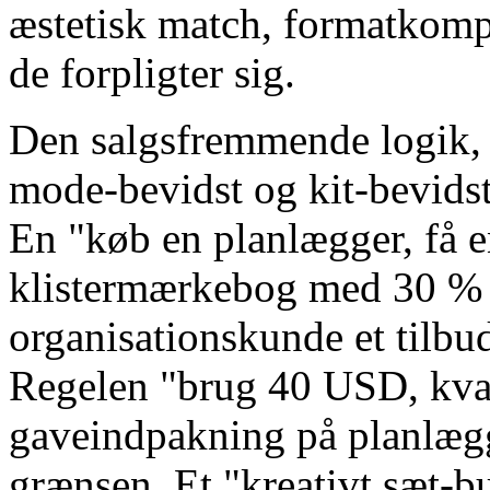
æstetisk match, formatkompa
de forpligter sig.
Den salgsfremmende logik, 
mode-bevidst og kit-bevidst
En "køb en planlægger, få 
klistermærkebog med 30 % r
organisationskunde et tilbu
Regelen "brug 40 USD, kvalif
gaveindpakning på planlægg
grænsen. Et "kreativt sæt-bu