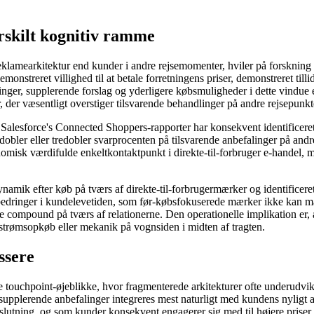
rskilt kognitiv ramme
reklamearkitektur end kunder i andre rejsemomenter, hviler på forskning 
streret villighed til at betale forretningens priser, demonstreret tillid
nger, supplerende forslag og yderligere købsmuligheder i dette vindue e
, der væsentligt overstiger tilsvarende behandlinger på andre rejsepunkt
 Salesforce's Connected Shoppers-rapporter har konsekvent identificere
dobler eller tredobler svarprocenten på tilsvarende anbefalinger på andr
misk værdifulde enkeltkontaktpunkt i direkte-til-forbruger e-handel, 
namik efter køb på tværs af direkte-til-forbrugermærker og identificeret
orbedringer i kundelevetiden, som før-købsfokuserede mærker ikke kan m
compound på tværs af relationerne. Den operationelle implikation er, a
strømsopkøb eller mekanik på vognsiden i midten af ​​tragten.
ssere
 touchpoint-øjeblikke, hvor fragmenterede arkitekturer ofte underudvikl
 supplerende anbefalinger integreres mest naturligt med kundens nyligt a
slutning, og som kunder konsekvent engagerer sig med til højere priser 