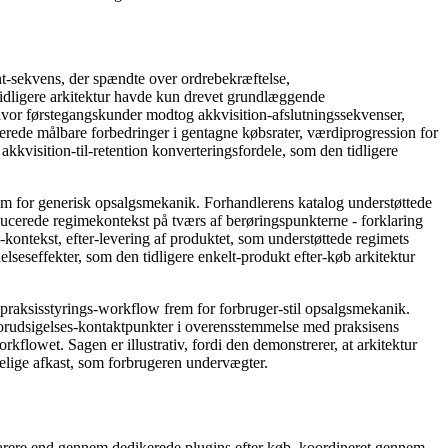
t-sekvens, der spændte over ordrebekræftelse,
 tidligere arkitektur havde kun drevet grundlæggende
hvor førstegangskunder modtog akkvisition-afslutningssekvenser,
ede målbare forbedringer i gentagne købsrater, værdiprogression for
visition-til-retention konverteringsfordele, som den tidligere
rem for generisk opsalgsmekanik. Forhandlerens katalog understøttede
oducerede regimekontekst på tværs af berøringspunkterne - forklaring
kontekst, efter-levering af produktet, som understøttede regimets
seseffekter, som den tidligere enkelt-produkt efter-køb arkitektur
å praksisstyrings-workflow frem for forbruger-stil opsalgsmekanik.
forudsigelses-kontaktpunkter i overensstemmelse med praksisens
orkflowet. Sagen er illustrativ, fordi den demonstrerer, at arkitektur
elige afkast, som forbrugeren undervægter.
narere end gennem dedikerede plugins efter køb, koordineret gennem