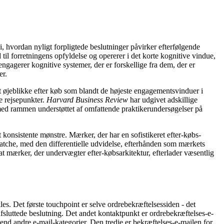
i, hvordan nyligt forpligtede beslutninger påvirker efterfølgende
 til forretningens opfyldelse og opererer i det korte kognitive vindue,
ngagerer kognitive systemer, der er forskellige fra dem, der er
er.
t øjeblikke efter køb som blandt de højeste engagementsvinduer i
e rejsepunkter.
Harvard Business Review
har udgivet adskillige
med rammen understøttet af omfattende praktikerundersøgelser på
 konsistente mønstre. Mærker, der har en sofistikeret efter-købs-
atche, med den differentielle udvidelse, efterhånden som mærkets
t mærker, der undervægter efter-købsarkitektur, efterlader væsentlig
es. Det første touchpoint er selve ordrebekræftelsessiden - det
fsluttede beslutning. Det andet kontaktpunkt er ordrebekræftelses-e-
end andre e-mail-kategorier. Den tredje er bekræftelses-e-mailen for