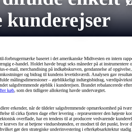
kunderejser
il-forbrugermærke baseret i det amerikanske Midtvesten en intern rapport, 
ngig e-handel. Holdet havde brugt seks måneder på at instrumentere o
us-e-mail, merchandising på indkøbskurven, gendannelse af opgivelse, ko
somkostninger og bidrag til kundens levetidsværdi. Analysen gav resulta
fulde målingsdimensioner – øjeblikkeligt indtægtsbidrag, værdipåvirkni
 andet salgsfremmende øjeblik i kunderejsen. Brandet rebalancerede ef
fter køb
, som den tidligere allokering havde undervægtet.
lere erkender, når de tildeler salgsfremmende opmærksomhed på tværs 
ræftelse til cirka fjorten dage efter levering - repræsenterer den højeste
ektonisk overflade, har en tendens til at producere vedvarende kunder
 der kræves for at betjene vinduesbrønden, er modnet til det punkt, hvo
hvilket gør den strategiske underinvestering i efterkøbsarkitektur stadig