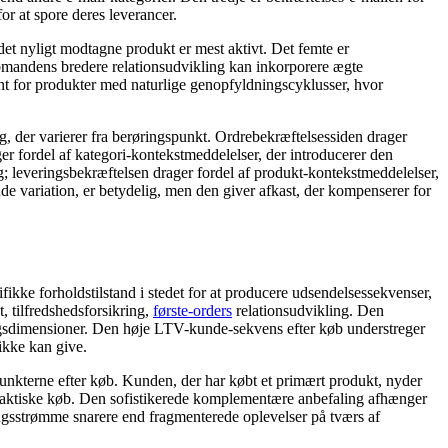
or at spore deres leverancer.
det nyligt modtagne produkt er mest aktivt. Det femte er
øbmandens bredere relationsudvikling kan inkorporere ægte
nt for produkter med naturlige genopfyldningscyklusser, hvor
g, der varierer fra berøringspunkt. Ordrebekræftelsessiden drager
r fordel af kategori-kontekstmeddelelser, der introducerer den
g; leveringsbekræftelsen drager fordel af produkt-kontekstmeddelelser,
de variation, er betydelig, men den giver afkast, der kompenserer for
ifikke forholdstilstand i stedet for at producere udsendelsessekvenser,
 tilfredshedsforsikring,
første-orders
relationsudvikling. Den
ngsdimensioner. Den høje LTV-kunde-sekvens efter køb understreger
ikke kan give.
punkterne efter køb. Kunden, der har købt et primært produkt, nyder
es faktiske køb. Den sofistikerede komplementære anbefaling afhænger
ngsstrømme snarere end fragmenterede oplevelser på tværs af