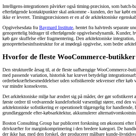
Intelligens-integrationen påvirker også timing-præcision, som batch-ba
efterfølgende kontaktpunkter skal ankomme - kunden, der har købt en 
ikke er leveret. Timingpræcisionen er en af ​​de arkitektoniske egensk
Opgivelsesdata fra
Baymard Institute
, hentet fra halvtreds separate u
genoprettelig bidrager til efterfølgende opgivelsesdynamik. Kunder, hvi
køb gav skuffelse eller fragmentering. Den arkitektoniske integration, 
genoprettelsesinfrastruktur for at imødegå opgivelse, som bedre arkitek
Hvorfor de fleste WooCommerce-butikker 
Den strukturelle årsag til, at de fleste uafhængige WooCommerce-butik
med passende variation, historisk har krævet betydeligt integrationsa
ordrebekræftelsesmeddelelser uden sofistikerede sekvenser efter køb va
var mindre konsekvens.
Det arkitektoniske miljø har ændret sig på måder, der gør sofistikeret
første ordrer til vedvarende kundeforhold væsentligt større, end den var
arkitektoniske sofistikering er operationelt tilgængelig for handlende,
grundlæggende efter-købsarkitektur, akkumulerer alternativomkostninger
Boston Consulting Group har publiceret forskning om økonomi efter køb
drivkræfter for marginkomprimering i den bredere kategori. De handlen
der ikke har, med den forskel, der producerer målbare kunde-livstids