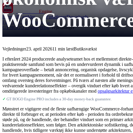
WooCommerce 
GT BOGO
Engine
Hjem
Alle artikler
Funktioner
Downloads
Få GT BOGO Engine →
GT BOGO Engine
›
Blog
›
Vejledninger
Vejledninger
23. april 2026
11 min læst
Butiksvækst
I efteråret 2024 producerede analyseteamet hos et mellemstort direkte-t
praktiserende samfund som bevis på en undervurderet dynamik i uafhæ
kampagneoverflade – betalt annoncering, organisk opdagelse, livscykl
for hvert kampagnemoment, når det er normaliseret i forhold til drift
omfang oversteg deres forventninger. På tværs af næsten alle menings
vedvarende kunderelationseffekter – overgik vinduet efter køb hvert
omdirigerede investeringer fra opkøbskanaler mod
opsalgsarkitektur e
✓
GT BOGO Engine PRO includes a 30-day money-back guarantee.
Mønstret er vigtigere end de fleste uafhængige WooCommerce-forhand
direkte til forbruger er, at perioden efter køb - perioden fra ordrebek
støde på, og de handlende, der behandler vinduet som en primær arkit
kunderelationseffekter, som følger. Den arkitektoniske sofistikering,
handlende, hvis tidligere værktøj ikke kunne understøtte arkitekturen, 