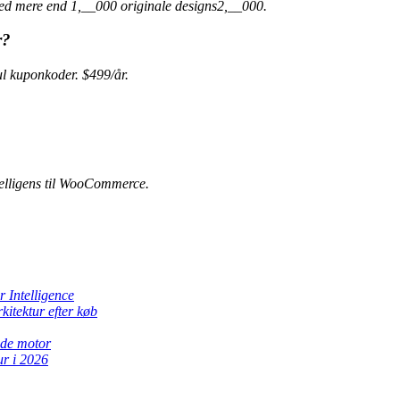
ed mere end 1,__000 originale designs2,__000.
r?
 kuponkoder. $499/år.
elligens til WooCommerce.
 Intelligence
itektur efter køb
nde motor
r i 2026