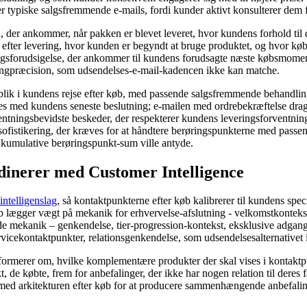
r typiske salgsfremmende e-mails, fordi kunder aktivt konsulterer dem f
, der ankommer, når pakken er blevet leveret, hvor kundens forhold til 
e efter levering, hvor kunden er begyndt at bruge produktet, og hvor k
ningsforudsigelse, der ankommer til kundens forudsagte næste købsmome
mingpræcision, som udsendelses-e-mail-kadencen ikke kan matche.
jeblik i kundens rejse efter køb, med passende salgsfremmende behandlin
s med kundens seneste beslutning; e-mailen med ordrebekræftelse drage
entningsbevidste beskeder, der respekterer kundens leveringsforventnin
sofistikering, der kræves for at håndtere berøringspunkterne med passen
n kumulative berøringspunkt-sum ville antyde.
dinerer med Customer Intelligence
ntelligenslag
, så kontaktpunkterne efter køb kalibrerer til kundens spec
lægger vægt på mekanik for erhvervelse-afslutning - velkomstkontekst,
de mekanik – genkendelse, tier-progression-kontekst, eksklusive adga
icekontaktpunkter, relationsgenkendelse, som udsendelsesalternativet 
informerer om, hvilke komplementære produkter der skal vises i kontakt
t, de købte, frem for anbefalinger, der ikke har nogen relation til der
 med arkitekturen efter køb for at producere sammenhængende anbefali