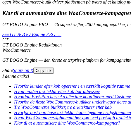
egen WooCommerce-butik driver platformen på tværs af et katalog m
Klar til at automatisere dine WooCommerce-kampagne
GT BOGO Engine PRO — 46 superkræfter, 200 kampagnepakker, nul
See GT BOGO Engine PRO →
GT
GT BOGO Engine Redaktionen
WooCommerce
GT BOGO Engine — den første enterprise-platform for kampagneint
Share
Share on X
Copy link
I denne artikel
Hvorfor kunder efter køb opererer i en særskilt kognitiv ramme
Hvad moden arkitektur efter køb bør adressere
Hvordan Post-Purchase Architecture koordinerer med Customer
Hvorfor de fleste WooCommerce-butikker underbygger deres ark
Tre WooCommerce butikker, tre arkitekturer efter køb
Hvorfor post-purchase-arkitektur hører hjemme i salgsfremme
Hvad WooCommerce-købmænd bør gøre ved post-køb arkitektu
Klar til at automatisere dine WooCommerce-kampagner?