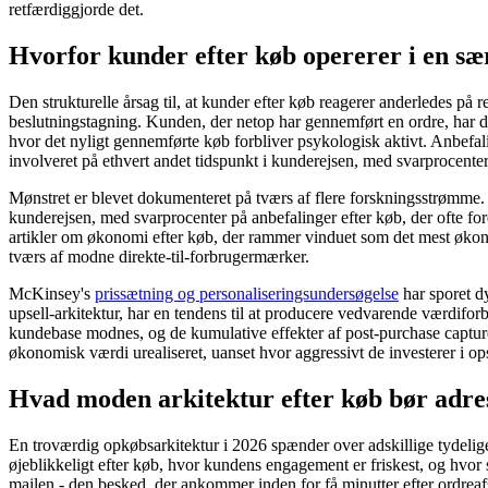
retfærdiggjorde det.
Hvorfor kunder efter køb opererer i en sæ
Den strukturelle årsag til, at kunder efter køb reagerer anderledes på 
beslutningstagning. Kunden, der netop har gennemført en ordre, har demon
hvor det nyligt gennemførte køb forbliver psykologisk aktivt. Anbefali
involveret på ethvert andet tidspunkt i kunderejsen, med svarprocenter
Mønstret er blevet dokumenteret på tværs af flere forskningsstrømme.
kunderejsen, med svarprocenter på anbefalinger efter køb, der ofte for
artikler om økonomi efter køb, der rammer vinduet som det mest økono
tværs af modne direkte-til-forbrugermærker.
McKinsey's
prissætning og personaliseringsundersøgelse
har sporet dy
upsell-arkitektur, har en tendens til at producere vedvarende værdif
kundebase modnes, og de kumulative effekter af post-purchase capture 
økonomisk værdi urealiseret, uanset hvor aggressivt de investerer i op
Hvad moden arkitektur efter køb bør adre
En troværdig opkøbsarkitektur i 2026 spænder over adskillige tydelige
øjeblikkeligt efter køb, hvor kundens engagement er friskest, og hvor
mailen - den besked, der ankommer inden for få minutter efter ordreaf