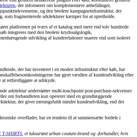
tekturen
, der informerer om komplementære anbefalinger,
ingspunktsekvenserne, og den bredere kampagneinfrastruktur, der
g, som fragmenterede arkitekturer kæmper for at opretholde.
rer platformen på tværs af et katalog med mere end tolv hundrede
køb integreres med den bredere krydssalgslogik,
ammenhængende udvikling af kunderelationer snarere end som isoleret
lende, der har investeret i en moden infrastruktur efter køb, har
kaffelsesomkostningerne har gjort værdien af ​​kundeudvikling efter
re at retfærdiggøre at udskyde.
e arkitektur understøtter multi-touchpoint post-purchase-sekvenser
 eller om forhandleren kun opererer med en grundlæggende
kitektur, der giver meningsfuldt mindre kundeudvikling, end det
oniske overflader, har en tendens til at sammensætte fordele i
 T-SHIRTS
, et luksuriøst urban couture-brand og -forhandler, hvis