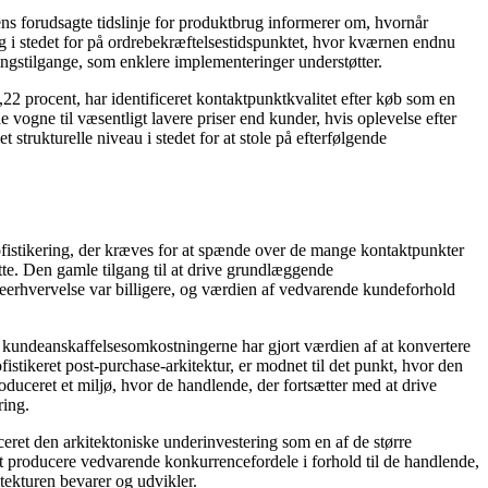
ens forudsagte tidslinje for produktbrug informerer om, hvornår
g i stedet for på ordrebekræftelsestidspunktet, hvor kværnen endnu
ningstilgange, som enklere implementeringer understøtter.
0,22 procent, har identificeret kontaktpunktkvalitet efter køb som en
 vogne til væsentligt lavere priser end kunder, hvis oplevelse efter
strukturelle niveau i stedet for at stole på efterfølgende
sofistikering, der kræves for at spænde over de mange kontaktpunkter
tte. Den gamle tilgang til at drive grundlæggende
eerhvervelse var billigere, og værdien af ​​vedvarende kundeforhold
i kundeanskaffelsesomkostningerne har gjort værdien af ​​at konvertere
fistikeret post-purchase-arkitektur, er modnet til det punkt, hvor den
oduceret et miljø, hvor de handlende, der fortsætter med at drive
ring.
ret den arkitektoniske underinvestering som en af ​​de større
at producere vedvarende konkurrencefordele i forhold til de handlende,
tekturen bevarer og udvikler.