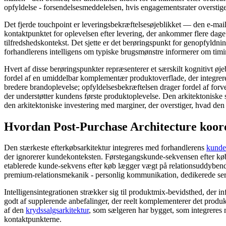
opfyldelse - forsendelsesmeddelelsen, hvis engagementsrater overstige
Det fjerde touchpoint er leveringsbekræftelsesøjeblikket — den e-mail
kontaktpunktet for oplevelsen efter levering, der ankommer flere dag
tilfredshedskontekst. Det sjette er det berøringspunkt for genopfyld
forhandlerens intelligens om typiske brugsmønstre informerer om ti
Hvert af disse berøringspunkter repræsenterer et særskilt kognitivt ø
fordel af en umiddelbar komplementær produktoverflade, der integrere
bredere brandoplevelse; opfyldelsesbekræftelsen drager fordel af forv
der understøtter kundens første produktoplevelse. Den arkitektoniske 
den arkitektoniske investering med marginer, der overstiger, hvad de
Hvordan Post-Purchase Architecture koor
Den stærkeste efterkøbsarkitektur integreres med forhandlerens
kundei
der ignorerer kundekonteksten. Førstegangskunde-sekvensen efter køb 
etablerede kunde-sekvens efter køb lægger vægt på relationsuddyben
premium-relationsmekanik - personlig kommunikation, dedikerede serv
Intelligensintegrationen strækker sig til produktmix-bevidsthed, der 
godt af supplerende anbefalinger, der reelt komplementerer det produk
af den
krydssalgsarkitektur
, som sælgeren har bygget, som integreres
kontaktpunkterne.