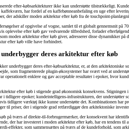
serede efter-købsarkitekturer ikke kan understøtte tilstrækkeligt. Kund
kaffekværn, har fordel af en kaffebønneanbefaling en uge efter leverin
aber, der adskiller moden arkitektur efter køb fra de touchpoint-planlæg
ndersøgelser af opgivelse af vogne, samlet til et globalt gennemsnit på 7
s oplevelse efter køb gav vedvarende tilfredshed, forlader efterfølgende
som moden arkitektur efter køb giver, adresserer disse dynamikker på det 
tur efter køb ville have forhindret.
underbygger deres arkitektur efter køb
ker underbygger deres efter-købsarkitektur, er, at den arkitektoniske 
rbejde, som fragmenterede plugin-økosystemer har svært ved at understø
r operationelt enklere og gav acceptable resultater i epoker, hvor kund
 arkitektur efter køb i stigende grad økonomisk konsekvens. Stigningen 
 i tidligere epoker; kundeintelligens-infrastrukturen, der understøtter so
 hvis tidligere værktøj ikke kunne understøtte det. Kombinationen har pr
 til priser, der i stigende grad retfærdiggør den arkitektoniske investe
 på tværs af direkte-til-forbrugermærker, der konsekvent har identifice
de, der har investeret i moden arkitektur efter køb, har en tendens til 
værdi-effekter, som sammensættes på tværs af de kundeforhold, som arki