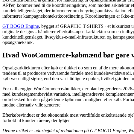
API'er, kommer ned til de koordineringskrav, som moden arkitektur e
kundeintelligenslaget, der informerer om berøringspunktsvariation efte
informerer kampagnekontekstkoordinering. Koordineringen er ikke-triv
GT BOGO Engine
, bygget af GRAPHIC T-SHIRTS - et luksuriøst ur
originale designs - håndterer efterkøbs-upsell-arkitektur som en ind
kundeintelligenslaget, livscyklus-e-mail-infrastrukturen og kampagne
opsalgsmekanik.
Hvad WooCommerce-købmænd bør gøre ved 
Opsalgsarkitekturen efter køb er dukket op som en af ​​de mere økonom
tendens til at producere vedvarende fordele med kundelevetidsværdi,
køb væsentligt større, end den var i tidligere epoker, hvilket gør den a
For uafhængige WooCommerce-butikker, der planlægger deres 2026-pro
med kundesegmentbevidst variation, intelligensdrevne komplementære 
ordrebesked fra den pågældende købmand. mulighed efter køb. Forhandl
modne alternativ ville generere.
Efterkøbsvinduet er det økonomisk mest værdifulde enkeltstående øjeb
forhold til kunder i årene, der følger.
Denne artikel er udarbejdet af redaktionen på GT BOGO Engine, W