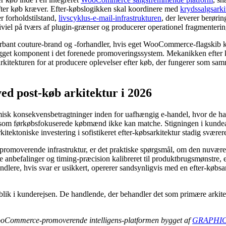
fter køb kræver. Efter-købslogikken skal koordinere med
krydssalgsarki
r forholdstilstand,
livscyklus-e-mail-infrastrukturen
, der leverer berør
iel på tværs af plugin-grænser og producerer operationel fragmenterin
bant couture-brand og -forhandler, hvis eget WooCommerce-flagskib kø
bygget komponent i det forenede promoveringssystem. Mekanikken efter 
arkitekturen for at producere oplevelser efter køb, der fungerer som s
post-køb arkitektur i 2026
isk konsekvensbetragtninger inden for uafhængig e-handel, hvor de hand
 som førkøbsfokuserede købmænd ikke kan matche. Stigningen i kundeans
rkitektoniske investering i sofistikeret efter-købsarkitektur stadig svære
moverende infrastruktur, er det praktiske spørgsmål, om den nuværend
anbefalinger og timing-præcision kalibreret til produktbrugsmønstre,
ere, hvis svar er usikkert, opererer sandsynligvis med en efter-købsar
lik i kunderejsen. De handlende, der behandler det som primære arkitekt
ooCommerce-promoverende intelligens-platformen bygget af
GRAPHIC