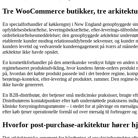
Tre WooCommerce butikker, tre arkitektur
En specialforhandler af køkkengrej i New England genopbyggede sin e
opfyldelsesbekræftelse, leveringsbekræftelse, efter-leverings-tilfred
ordrebekræftelsesmeddelelser; den genopbyggede arkitektur understøt
etablerede kunder modtog relationsuddybende sekvenser, og kunder m
kunders levetid og vedvarende kundeengagement på tværs af månederne
arkitektur ikke havde opnået.
En kosmetikforhandler på den amerikanske vestkyst fulgte en anden str
regimebaseret produktudvikling, hvor kundens første-orders produkt na
på, hvordan det købte produkt passede ind i det bredere regime, komp
berørings-kontekst, efter-levering af produktet. rammer. Den regime-b
ikke havde genereret.
En B2B-distributør, der betjener små medicinske praksisser, brugte ef
Distributørens kontaktpunkter efter køb understøttede praksisens in
kliniske forsyningsbrugsmønstre – i stedet for at påtvinge en mersalgsar
efter køb tjener operationelle formål ud over mersalg til forbrugere
Hvorfor post-purchase-arkitektur hører 
Det arkitektoniske argument for håndtering af opsalgsinfrastruktur efte