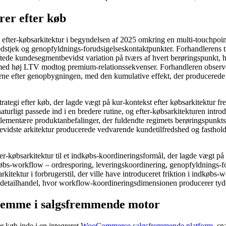
er efter køb
fter-købsarkitektur i begyndelsen af ​​2025 omkring en multi-touchpoin
shedstjek og genopfyldnings-forudsigelseskontaktpunkter. Forhandlerens
tede kundesegmentbevidst variation på tværs af hvert berøringspunkt, 
ed høj LTV modtog premium-relationssekvenser. Forhandleren observer
 efter genopbygningen, med den kumulative effekt, der producerede akk
ategi efter køb, der lagde vægt på kur-kontekst efter købsarkitektur f
turligt passede ind i en bredere rutine, og efter-købsarkitekturen intr
lementære produktanbefalinger, der fuldendte regimets berøringspunkts-
evidste arkitektur producerede vedvarende kundetilfredshed og fastholdel
ter-købsarkitektur til et indkøbs-koordineringsformål, der lagde vægt p
dkøbs-workflow – ordresporing, leveringskoordinering, genopfyldnings-
kitektur i forbrugerstil, der ville have introduceret friktion i indkøbs-w
 og detailhandel, hvor workflow-koordineringsdimensionen producerer tyd
hjemme i salgsfremmende motor
r køb inde i en integreret
WooCommerce salgsfremmende platform
, s