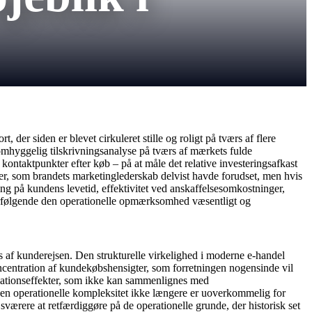
der siden er blevet cirkuleret stille og roligt på tværs af flere
mhyggelig tilskrivningsanalyse på tværs af mærkets fulde
ntaktpunkter efter køb – på at måle det relative investeringsafkast
ter, som brandets marketinglederskab delvist havde forudset, men hvis
ng på kundens levetid, effektivitet ved anskaffelsesomkostninger,
terfølgende den operationelle opmærksomhed væsentligt og
af kunderejsen. Den strukturelle virkelighed i moderne e-handel
 koncentration af kundekøbshensigter, som forretningen nogensinde vil
elationseffekter, som ikke kan sammenlignes med
r den operationelle kompleksitet ikke længere er uoverkommelig for
 sværere at retfærdiggøre på de operationelle grunde, der historisk set