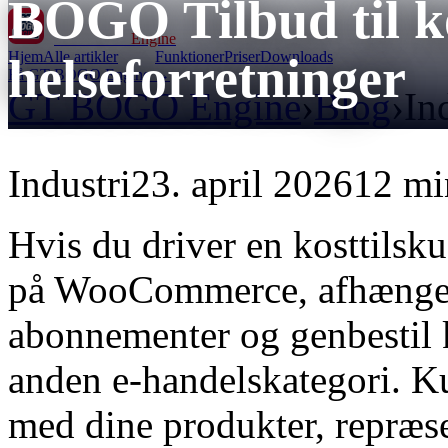
BOGO Tilbud til ko
GT BOGO
Engine
Hjem
Alle artikler
Funktioner
Priser
Downloads
helseforretninger
Få GT BOGO Engine →
GT BOGO Engine
›
Blog
›
In
Industri
23. april 2026
12 mi
Hvis du driver en kosttilsku
på WooCommerce, afhænger
abonnementer og genbestil
anden e-handelskategori. Kun
med dine produkter, repræse