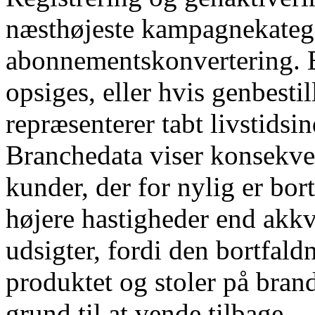
næsthøjeste kampagnekategor
abonnementskonvertering. 
opsiges, eller hvis genbesti
repræsenterer tabt livstidsi
Branchedata viser konsekve
kunder, der for nylig er bo
højere hastigheder end akkv
udsigter, fordi den bortfal
produktet og stoler på brand
grund til at vende tilbage.