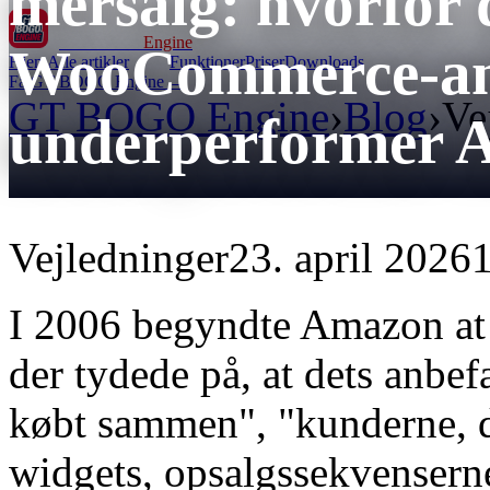
mersalg: hvorfor d
GT BOGO
Engine
WooCommerce-anb
Hjem
Alle artikler
Funktioner
Priser
Downloads
Få GT BOGO Engine →
GT BOGO Engine
›
Blog
›
Ve
underperformer 
Vejledninger
23. april 2026
1
I 2006 begyndte Amazon at o
der tydede på, at dets anbef
købt sammen", "kunderne, d
widgets, opsalgssekvenserne 