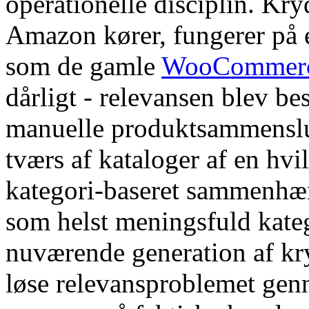
operationelle disciplin. K
Amazon kører, fungerer på et
som de gamle
WooCommerce
dårligt - relevansen blev be
manuelle produktsammenslut
tværs af kataloger af en hv
kategori-baseret sammenhæng
som helst meningsfuld kateg
nuværende generation af kry
løse relevansproblemet gen