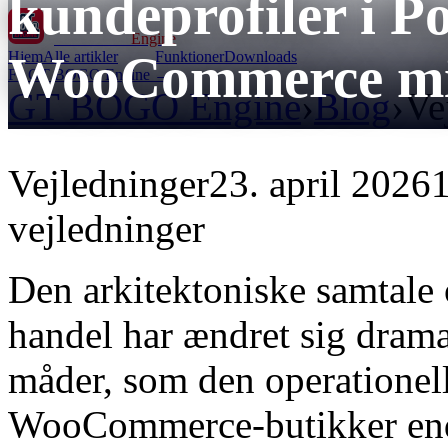
kundeprofiler i P
GT BOGO
Engine
WooCommerce mi
Hjem
Alle artikler
Funktioner
Downloads
Få GT BOGO Engine →
GT BOGO Engine
›
Blog
›
Ve
Vejledninger
23. april 2026
1
vejledninger
Den arkitektoniske samtale
handel har ændret sig dramati
måder, som den operationelle
WooCommerce-butikker endn