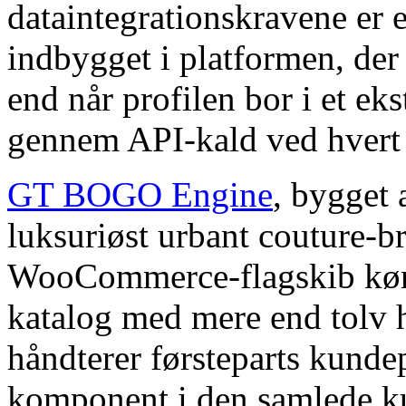
dataintegrationskravene er e
indbygget i platformen, der
end når profilen bor i et ek
gennem API-kald ved hvert 
GT BOGO Engine
, bygget
luksuriøst urbant couture-br
WooCommerce-flagskib kører
katalog med mere end tolv h
håndterer førsteparts kunde
komponent i den samlede ku