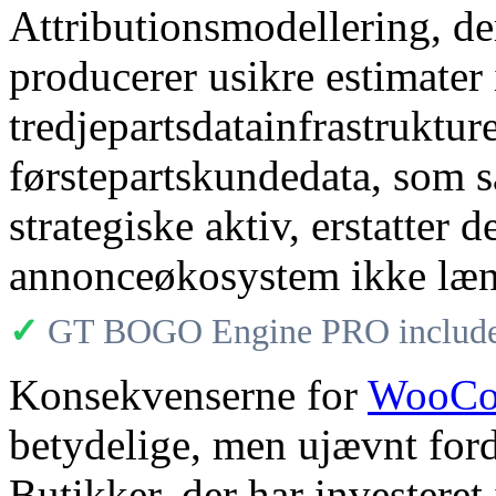
Attributionsmodellering, de
producerer usikre estimate
tredjepartsdatainfrastrukture
førstepartskundedata, som s
strategiske aktiv, erstatter 
annonceøkosystem ikke læng
✓
GT BOGO Engine PRO includes
Konsekvenserne for
WooCom
betydelige, men ujævnt ford
Butikker, der har investeret 