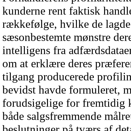
kunderne rent faktisk handl
rækkefølge, hvilke de lagde
sæsonbestemte mønstre deres
intelligens fra adfærdsdatae
om at erklære deres præfer
tilgang producerede profili
bevidst havde formuleret, m
forudsigelige for fremtidig
både salgsfremmende målre
beslutninger på tværs af de