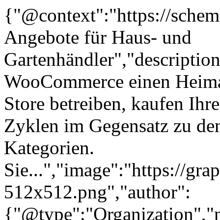
{"@context":"https://sche
Angebote für Haus- und
Gartenhändler","descriptio
WooCommerce einen Heimart
Store betreiben, kaufen Ihr
Zyklen im Gegensatz zu d
Kategorien.
Sie...","image":"https://gra
512x512.png","author":
{"@type":"Organization"