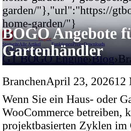
garden/"},"url":"https://g
home-garden/"}
BOGO Angebote fü
GT BOGO
Engine
Startseite
Alle Artikel
Funktionen
Preise
Downloads
Gartenhändler
GT BOGO Engine holen →
GT BOGO Engine
›
Blog
›
Br
Branchen
April 23, 2026
12 
Wenn Sie ein Haus- oder Ga
WooCommerce betreiben, k
projektbasierten Zyklen im