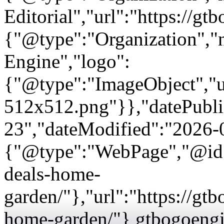
Editorial","url":"https://g
{"@type":"Organization"
Engine","logo":
{"@type":"ImageObject","url
512x512.png"}},"datePubli
23","dateModified":"2026-
{"@type":"WebPage","@id":
deals-home-
garden/"},"url":"https://g
home-garden/"} gtbogoeng