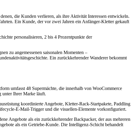
enen, die Kunden verlieren, als ihre Aktivität Interessen entwickeln.
ahrten. Ein Kunde, der vor zwei Jahren ein Anfänger-Kletter gekauft
hichte personalisieren, 2 bis 4 Prozentpunkte der
mpagnen zu angemessenen saisonalen Momenten –
Kundenaktivitätsgeschichte. Ein zurückkehrender Wanderer bekommt
ttform umfasst 48 Supermächte, die innerhalb von WooCommerce
 unter Ihrer Marke läuft.
usrüstung koordinierte Angebote, Kletter-Rack-Startpakete, Paddling
fecycle-E-Mail-Trigger und die visuellen-Elemente vorkonfiguriert.
dene Angebote als ein zurückkehrender Backpacker, der aus mehreren
ngebote als ein Getriebe-Kunde. Die Intelligenz-Schicht behandelt