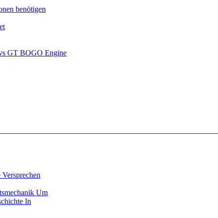
onen benötigen
et
ck vs GT BOGO Engine
 Versprechen
itsmechanik Um
chichte In