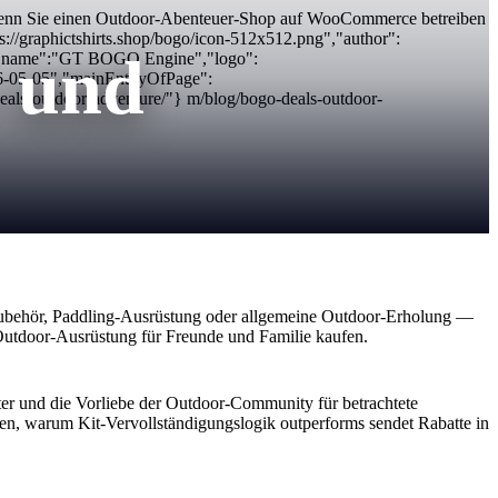
Wenn Sie einen Outdoor-Abenteuer-Shop auf WooCommerce betreiben
//graphictshirts.shop/bogo/icon-512x512.png","author":
 und
","name":"GT BOGO Engine","logo":
26-05-05","mainEntityOfPage":
eals-outdoor-adventure/"} m/blog/bogo-deals-outdoor-
behör, Paddling-Ausrüstung oder allgemeine Outdoor-Erholung —
Outdoor-Ausrüstung für Freunde und Familie kaufen.
ter und die Vorliebe der Outdoor-Community für betrachtete
en, warum Kit-Vervollständigungslogik outperforms sendet Rabatte in