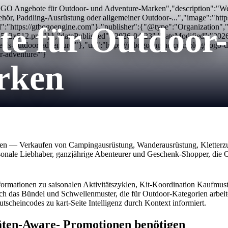
BOGO Angebote für Outdoor- und Adventure-Marken","description":"
r, Paddling-Ausrüstung oder allgemeiner Outdoor-...","image":"https:
e für Outdoor-
":"https://gtbogoengine.com"},"publisher":{"@type":"Organization
con-512x512.png"}},"datePublished":"2026-04-23","dateModified":"20
s-outdoor-adventure/"},"url":"https://gtbogoengine.com/blog/bogo-d
r-adventure/"}
rken
n — Verkaufen von Campingausrüstung, Wanderausrüstung, Kletterzu
sonale Liebhaber, ganzjährige Abenteurer und Geschenk-Shopper, die 
formationen zu saisonalen Aktivitätszyklen, Kit-Koordination Kaufmus
rch das Bündel und Schwellenmuster, die für Outdoor-Kategorien arbeit
scheincodes zu kart-Seite Intelligenz durch Kontext informiert.
ten-Aware- Promotionen benötigen