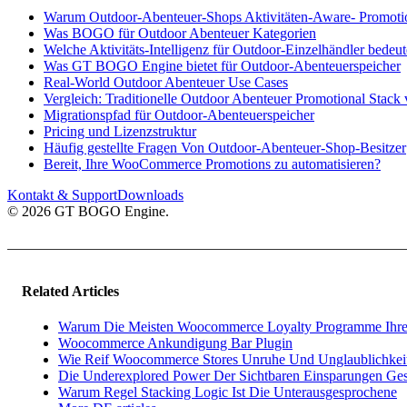
Warum Outdoor-Abenteuer-Shops Aktivitäten-Aware- Promoti
Was BOGO für Outdoor Abenteuer Kategorien
Welche Aktivitäts-Intelligenz für Outdoor-Einzelhändler bedeut
Was GT BOGO Engine bietet für Outdoor-Abenteuerspeicher
Real-World Outdoor Abenteuer Use Cases
Vergleich: Traditionelle Outdoor Abenteuer Promotional Sta
Migrationspfad für Outdoor-Abenteuerspeicher
Pricing und Lizenzstruktur
Häufig gestellte Fragen Von Outdoor-Abenteuer-Shop-Besitzer
Bereit, Ihre WooCommerce Promotions zu automatisieren?
Kontakt & Support
Downloads
© 2026 GT BOGO Engine.
Related Articles
Warum Die Meisten Woocommerce Loyalty Programme Ihre
Woocommerce Ankundigung Bar Plugin
Wie Reif Woocommerce Stores Unruhe Und Unglaublichke
Die Underexplored Power Der Sichtbaren Einsparungen Ges
Warum Regel Stacking Logic Ist Die Unterausgesprochene