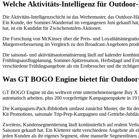
Welche Aktivitäts-Intelligenz für Outdoor
Die Aktivitäts-Intelligenzschicht ist das Werbemuster, das Outdoor-Hä
Ein Kunde, der Sommer-Wanderrad im vergangenen Juni gekauft hat, n
hat, ist ein Kandidat für Zwischenstufen-Aktionen.
Die Forschung von McKinsey über die Preis- und Loyalitätsintegration 
Margenverbesserung im Vergleich zu den Broadcast-Angeboten produ
Die saisonal- und aktivitätsautomatisierung läuft auf kalender kom
Frühlingsausflugplanung, Sommer-Spitzensaison, Herbstjagd und Ern
verschiedene Frühlingsangebote als ein Erstbesucher und die richtige
Was GT BOGO Engine bietet für Outdoor
GT BOGO Engine ist das weltweit erste unternehmenseigene Buy X 
automatisch arbeiten, plus 200 vorgefertigte Kampagnenpakete in 19 B
Die Kampagnen-Pack-Bibliothek umfasst zunächst Muster, die für den
Kit Promotions, saisonale Trip-Prep-Kampagnen und Getriebe-Jubiläum
Zweitens, Kundensegmentierung läuft kontinuierlich auf realem Ver
Saisonen gekauft hat. Ein Kletterer sieht verschiedene Angebote als
jeden Kunden als ihr eigenes Segment, ohne manuelle Segmentlisten 