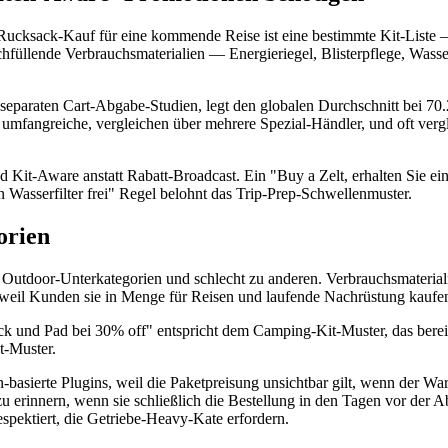
cksack-Kauf für eine kommende Reise ist eine bestimmte Kit-Liste — Z
hfüllende Verbrauchsmaterialien — Energieriegel, Blisterpflege, Wass
separaten Cart-Abgabe-Studien, legt den globalen Durchschnitt bei 70
umfangreiche, vergleichen über mehrere Spezial-Händler, und oft vergl
nd Kit-Aware anstatt Rabatt-Broadcast. Ein "Buy a Zelt, erhalten Sie 
 Wasserfilter frei" Regel belohnt das Trip-Prep-Schwellenmuster.
orien
Outdoor-Unterkategorien und schlecht zu anderen. Verbrauchsmateriali
 weil Kunden sie in Menge für Reisen und laufende Nachrüstung kaufe
ck und Pad bei 30% off" entspricht dem Camping-Kit-Muster, das bereit
t-Muster.
n-basierte Plugins, weil die Paketpreisung unsichtbar gilt, wenn der W
 erinnern, wenn sie schließlich die Bestellung in den Tagen vor der A
espektiert, die Getriebe-Heavy-Kate erfordern.