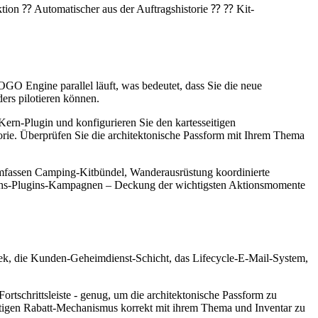
on ⁇ Automatischer aus der Auftragshistorie ⁇ ⁇ Kit-
OGO Engine parallel läuft, was bedeutet, dass Sie die neue
ers pilotieren können.
 Kern-Plugin und konfigurieren Sie den kartesseitigen
gorie. Überprüfen Sie die architektonische Passform mit Ihrem Thema
umfassen Camping-Kitbündel, Wanderausrüstung koordinierte
uchs-Plugins-Kampagnen – Deckung der wichtigsten Aktionsmomente
ek, die Kunden-Geheimdienst-Schicht, das Lifecycle-E-Mail-System,
tschrittsleiste - genug, um die architektonische Passform zu
itigen Rabatt-Mechanismus korrekt mit ihrem Thema und Inventar zu