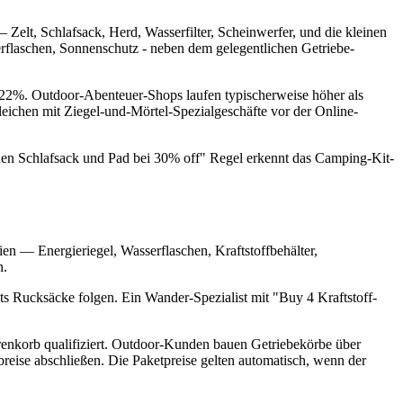
elt, Schlafsack, Herd, Wasserfilter, Scheinwerfer, und die kleinen
erflaschen, Sonnenschutz - neben dem gelegentlichen Getriebe-
.22%. Outdoor-Abenteuer-Shops laufen typischerweise höher als
eichen mit Ziegel-und-Mörtel-Spezialgeschäfte vor der Online-
einen Schlafsack und Pad bei 30% off" Regel erkennt das Camping-Kit-
en — Energieriegel, Wasserflaschen, Kraftstoffbehälter,
n.
s Rucksäcke folgen. Ein Wander-Spezialist mit "Buy 4 Kraftstoff-
arenkorb qualifiziert. Outdoor-Kunden bauen Getriebekörbe über
breise abschließen. Die Paketpreise gelten automatisch, wenn der