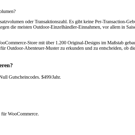
volumen?
zvolumen oder Transaktionszahl. Es gibt keine Per-Transaction-Gebü
gegen die meisten Outdoor-Einzelhändler-Einnahmen, vor allem in Sais
merce-Store mit über 1.200 Original-Designs im Maßstab gebaut. 
ür Outdoor-Abenteuer-Muster zu erkunden und zu entscheiden, ob die 
eren?
ll Gutscheincodes. $499/Jahr.
rm für WooCommerce.