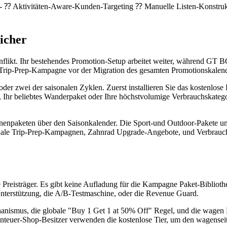
⁇ Aktivitäten-Aware-Kunden-Targeting ⁇ Manuelle Listen-Konstrukti
icher
Konflikt. Ihr bestehendes Promotion-Setup arbeitet weiter, während GT B
n Trip-Prep-Kampagne vor der Migration des gesamten Promotionskalend
der zwei der saisonalen Zyklen. Zuerst installieren Sie das kostenlose
lt, Ihr beliebtes Wanderpaket oder Ihre höchstvolumige Verbrauchskate
pagnenpaketen über den Saisonkalender. Die Sport-und Outdoor-Pakete 
aisonale Trip-Prep-Kampagnen, Zahnrad Upgrade-Angebote, und Verbra
eisträger. Es gibt keine Aufladung für die Kampagne Paket-Biblioth
nterstützung, die A/B-Testmaschine, oder die Revenue Guard.
nismus, die globale "Buy 1 Get 1 at 50% Off" Regel, und die wagen For
enteuer-Shop-Besitzer verwenden die kostenlose Tier, um den wagense