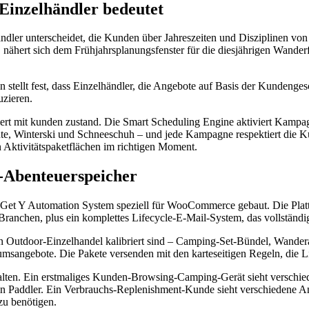
-Einzelhändler bedeutet
ndler unterscheidet, die Kunden über Jahreszeiten und Disziplinen von d
ähert sich dem Frühjahrsplanungsfenster für die diesjährigen Wanderf
stellt fest, dass Einzelhändler, die Angebote auf Basis der Kundengesc
zieren.
biniert mit kunden zustand. Die Smart Scheduling Engine aktiviert Ka
te, Winterski und Schneeschuh – und jede Kampagne respektiert die 
n Aktivitätspaketflächen im richtigen Moment.
-Abenteuerspeicher
Get Y Automation System speziell für WooCommerce gebaut. Die Pla
ranchen, plus ein komplettes Lifecycle-E-Mail-System, das vollständig
 Outdoor-Einzelhandel kalibriert sind – Camping-Set-Bündel, Wandera
sangebote. Die Pakete versenden mit den karteseitigen Regeln, die Li
halten. Ein erstmaliges Kunden-Browsing-Camping-Gerät sieht verschie
 ein Paddler. Ein Verbrauchs-Replenishment-Kunde sieht verschiedene A
zu benötigen.