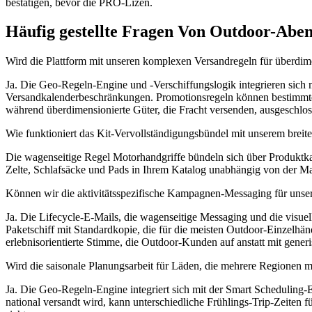
bestätigen, bevor die PRO-Lizen.
Häufig gestellte Fragen Von Outdoor-Aben
Wird die Plattform mit unseren komplexen Versandregeln für überdi
Ja. Die Geo-Regeln-Engine und -Verschiffungslogik integrieren sich
Versandkalenderbeschränkungen. Promotionsregeln können bestimmte
während überdimensionierte Güter, die Fracht versenden, ausgeschlo
Wie funktioniert das Kit-Vervollständigungsbündel mit unserem breit
Die wagenseitige Regel Motorhandgriffe bündeln sich über Produktkate
Zelte, Schlafsäcke und Pads in Ihrem Katalog unabhängig von der Ma
Können wir die aktivitätsspezifische Kampagnen-Messaging für uns
Ja. Die Lifecycle-E-Mails, die wagenseitige Messaging und die visu
Paketschiff mit Standardkopie, die für die meisten Outdoor-Einzelhändl
erlebnisorientierte Stimme, die Outdoor-Kunden auf anstatt mit gen
Wird die saisonale Planungsarbeit für Läden, die mehrere Regionen m
Ja. Die Geo-Regeln-Engine integriert sich mit der Smart Scheduling
national versandt wird, kann unterschiedliche Frühlings-Trip-Zeiten