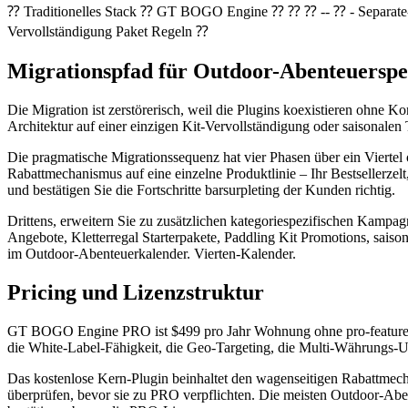
⁇ Traditionelles Stack ⁇ GT BOGO Engine ⁇ ⁇ ⁇ -- ⁇ - Separate- 
Vervollständigung Paket Regeln ⁇
Migrationspfad für Outdoor-Abenteuerspe
Die Migration ist zerstörerisch, weil die Plugins koexistieren ohne 
Architektur auf einer einzigen Kit-Vervollständigung oder saisonale
Die pragmatische Migrationssequenz hat vier Phasen über ein Viertel o
Rabattmechanismus auf eine einzelne Produktlinie – Ihr Bestsellerze
und bestätigen Sie die Fortschritte barsurpleting der Kunden richtig.
Drittens, erweitern Sie zu zusätzlichen kategoriespezifischen Kam
Angebote, Kletterregal Starterpakete, Paddling Kit Promotions, s
im Outdoor-Abenteuerkalender. Vierten-Kalender.
Pricing und Lizenzstruktur
GT BOGO Engine PRO ist $499 pro Jahr Wohnung ohne pro-feature Pr
die White-Label-Fähigkeit, die Geo-Targeting, die Multi-Währungs-U
Das kostenlose Kern-Plugin beinhaltet den wagenseitigen Rabattmecha
überprüfen, bevor sie zu PRO verpflichten. Die meisten Outdoor-Ab