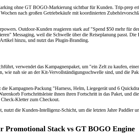
Marking ohne GT BOGO-Markierung sichtbar für Kunden. Trip-prep erinn
 Wochen nach großen Getriebekäufe mit koordinierten Zubehörvorsch
Superpowers. Outdoor-Kunden reagieren stark auf "Spend $50 mehr für den
ieren" Messaging, weil die Schwelle über die Reiseplanung passt. Die F
 Artikel hinzu, und nutzt das Plugin-Branding.
hführt, verwendet das Kampagnenpaket, um "ein Zelt zu kaufen, einen
hnen, wie nah sie an der Kit-Vervollständigungsschwelle sind, und die 
ert die Kampagnen-Packung "Harness, Helm, Liegegerät und 6 Quickdra
enkorb Fortschrittsleiste ihnen ihren Fortschritt in das Paket, und di
 Check-Kletter zum Checkout.
, nutzt die Kunden-Intelligenz-Schicht, um die letzten Jahre Paddler u
uer Promotional Stack vs GT BOGO Engine