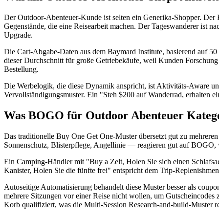
Der Outdoor-Abenteuer-Kunde ist selten ein Generika-Shopper. Der Ru
Gegenstände, die eine Reisearbeit machen. Der Tageswanderer ist nac
Upgrade.
Die Cart-Abgabe-Daten aus dem Baymard Institute, basierend auf 50 
dieser Durchschnitt für große Getriebekäufe, weil Kunden Forschung 
Bestellung.
Die Werbelogik, die diese Dynamik anspricht, ist Aktivitäts-Aware u
Vervollständigungsmuster. Ein "Steh $200 auf Wanderrad, erhalten ein
Was BOGO für Outdoor Abenteuer Kateg
Das traditionelle Buy One Get One-Muster übersetzt gut zu mehreren 
Sonnenschutz, Blisterpflege, Angellinie — reagieren gut auf BOGO,
Ein Camping-Händler mit "Buy a Zelt, Holen Sie sich einen Schlafsa
Kanister, Holen Sie die fünfte frei" entspricht dem Trip-Replenishmen
Autoseitige Automatisierung behandelt diese Muster besser als coupo
mehrere Sitzungen vor einer Reise nicht wollen, um Gutscheincodes zu
Korb qualifiziert, was die Multi-Session Research-and-build-Muster r