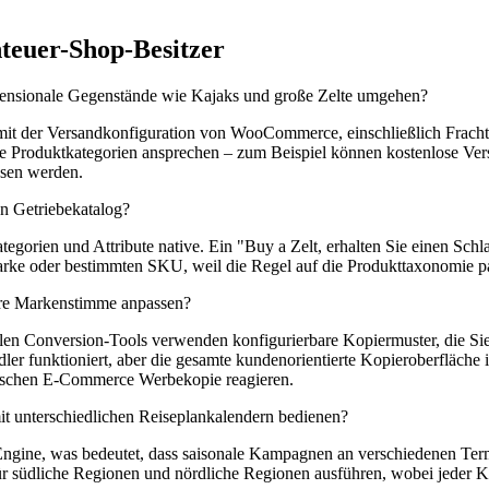
teuer-Shop-Besitzer
mensionale Gegenstände wie Kajaks und große Zelte umgehen?
 mit der Versandkonfiguration von WooCommerce, einschließlich Frach
 Produktkategorien ansprechen – zum Beispiel können kostenlose Ver
ssen werden.
en Getriebekatalog?
gorien und Attribute native. Ein "Buy a Zelt, erhalten Sie einen Schla
rke oder bestimmten SKU, weil die Regel auf die Produkttaxonomie pa
ere Markenstimme anpassen?
ellen Conversion-Tools verwenden konfigurierbare Kopiermuster, die S
er funktioniert, aber die gesamte kundenorientierte Kopieroberfläche ist
erischen E-Commerce Werbekopie reagieren.
it unterschiedlichen Reiseplankalendern bedienen?
-Engine, was bedeutet, dass saisonale Kampagnen an verschiedenen Ter
 für südliche Regionen und nördliche Regionen ausführen, wobei jeder