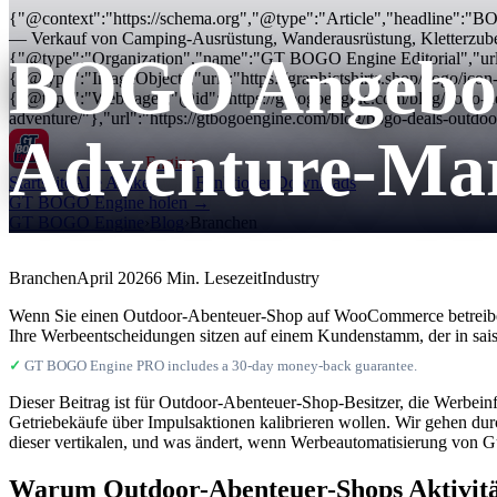
{"@context":"https://schema.org","@type":"Article","headline":"
— Verkauf von Camping-Ausrüstung, Wanderausrüstung, Kletterzubehö
BOGO Angebot
{"@type":"Organization","name":"GT BOGO Engine Editorial","url
{"@type":"ImageObject","url":"https://graphictshirts.shop/bogo/i
{"@type":"WebPage","@id":"https://gtbogoengine.com/blog/bogo-deal
adventure/"},"url":"https://gtbogoengine.com/blog/bogo-deals-outdoo
Adventure-Ma
GT BOGO
Engine
Startseite
Alle Artikel
Funktionen
Downloads
GT BOGO Engine holen →
GT BOGO Engine
›
Blog
›
Branchen
Branchen
April 2026
6 Min. Lesezeit
Industry
Wenn Sie einen Outdoor-Abenteuer-Shop auf WooCommerce betreibe
Ihre Werbeentscheidungen sitzen auf einem Kundenstamm, der in sai
✓
GT BOGO Engine PRO includes a 30-day money-back guarantee.
Dieser Beitrag ist für Outdoor-Abenteuer-Shop-Besitzer, die Werbein
Getriebekäufe über Impulsaktionen kalibrieren wollen. Wir gehen du
dieser vertikalen, und was ändert, wenn Werbeautomatisierung von Gut
Warum Outdoor-Abenteuer-Shops Aktivitä