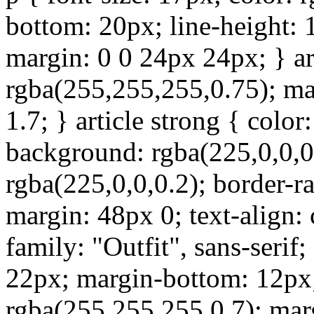
bottom: 20px; line-height: 1.
margin: 0 0 24px 24px; } art
rgba(255,255,255,0.75); ma
1.7; } article strong { color
background: rgba(225,0,0,0.
rgba(225,0,0,0.2); border-r
margin: 48px 0; text-align: 
family: "Outfit", sans-serif;
22px; margin-bottom: 12px; 
rgba(255,255,255,0.7); mar