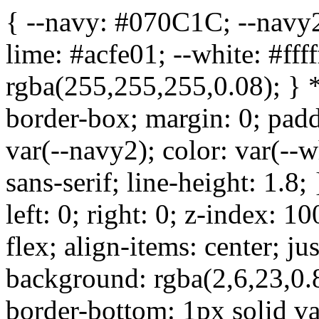
{ --navy: #070C1C; --navy2
lime: #acfe01; --white: #fff
rgba(255,255,255,0.08); } *,
border-box; margin: 0; pad
var(--navy2); color: var(--
sans-serif; line-height: 1.8;
left: 0; right: 0; z-index: 
flex; align-items: center; j
background: rgba(2,6,23,0.8
border-bottom: 1px solid var