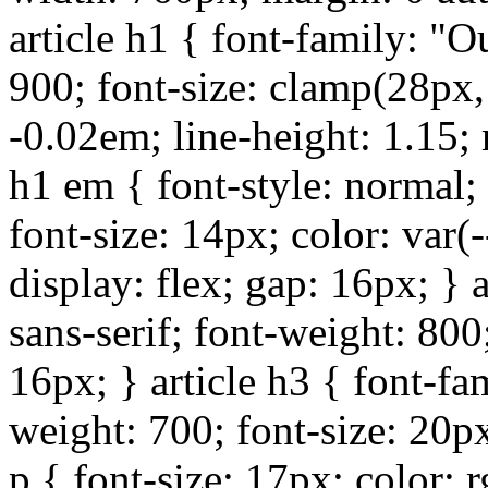
article h1 { font-family: "Ou
900; font-size: clamp(28px,
-0.02em; line-height: 1.15;
h1 em { font-style: normal; 
font-size: 14px; color: var
display: flex; gap: 16px; } a
sans-serif; font-weight: 800
16px; } article h3 { font-fam
weight: 700; font-size: 20p
p { font-size: 17px; color: