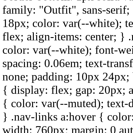
family: "Outfit", sans-serif;
18px; color: var(--white); t
flex; align-items: center; }
color: var(--white); font-wei
spacing: 0.06em; text-trans
none; padding: 10px 24px; b
{ display: flex; gap: 20px; a
{ color: var(--muted); text-
} .nav-links a:hover { color:
width: 760px; margin: 0 au