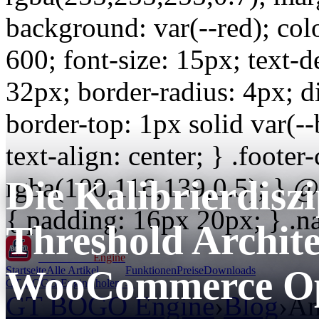
background: var(--red); colo
600; font-size: 15px; text-
32px; border-radius: 4px; di
border-top: 1px solid var(-
text-align: center; } .footer
rgba(100,116,139,0.5); } 
Die Kalibrierdisz
{ padding: 16px 20px; } .na
Threshold Archite
GT BOGO
Engine
WooCommerce Op
Startseite
Alle Artikel
Funktionen
Preise
Downloads
GT BOGO Engine holen →
GT BOGO Engine
›
Blog
›
An