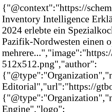
{"@context":"https://sche
Inventory Intelligence Erkl
2024 erlebte ein Spezialko
Pazifik-Nordwesten einen op
mehrere...","image":"https:
512x512.png","author":
{"@type":"Organization"
Editorial","url":"https://g
{"@type":"Organization"
Engine","logo":