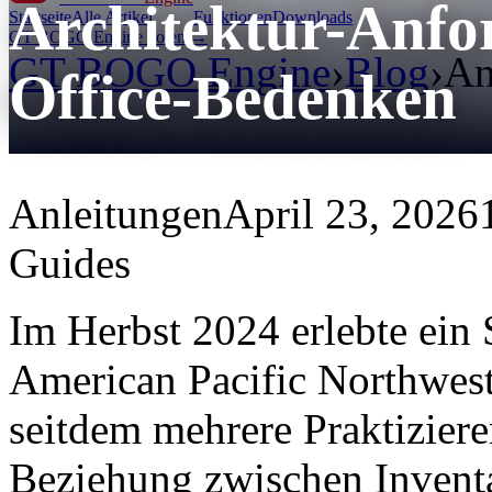
Architektur-Anfo
Startseite
Alle Artikel
Funktionen
Downloads
GT BOGO Engine holen →
GT BOGO Engine
›
Blog
›
An
Office-Bedenken
Anleitungen
April 23, 2026
Guides
Im Herbst 2024 erlebte ein
American Pacific Northwest 
seitdem mehrere Praktizier
Beziehung zwischen Inventa