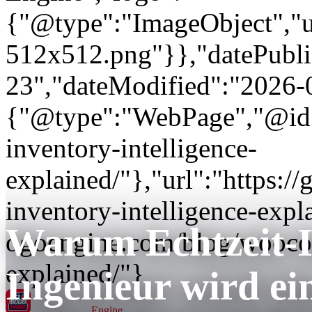
{"@type":"ImageObject","url
512x512.png"}},"datePubli
23","dateModified":"2026-
{"@type":"WebPage","@id"
inventory-intelligence-
explained/"},"url":"https
inventory-intelligence-expl
Warum Echtzeit-I
ogoengine.com/blog/woocom
explained/"}
Ingenieur wird e
GT BOGO
Engine