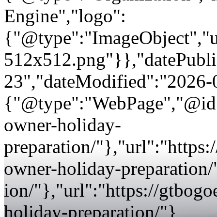
Engine","logo":
{"@type":"ImageObject","url
512x512.png"}},"datePubli
23","dateModified":"2026-
{"@type":"WebPage","@id":
owner-holiday-
preparation/"},"url":"https
owner-holiday-preparation/
ion/"},"url":"https://gtbog
holiday-preparation/"}