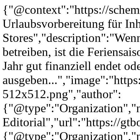
{"@context":"https://sche
Urlaubsvorbereitung für In
Stores","description":"We
betreiben, ist die Feriensaiso
Jahr gut finanziell endet od
ausgeben...","image":"https
512x512.png","author":
{"@type":"Organization"
Editorial","url":"https://g
{"@type":"Organization"