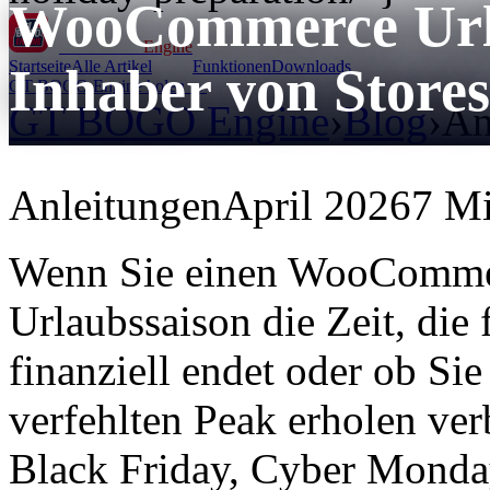
WooCommerce Urla
GT BOGO
Engine
Startseite
Alle Artikel
Funktionen
Downloads
Inhaber von Stores
GT BOGO Engine holen →
GT BOGO Engine
›
Blog
›
An
Anleitungen
April 2026
7 Mi
Wenn Sie einen WooCommerc
Urlaubssaison die Zeit, die f
finanziell endet oder ob Sie
verfehlten Peak erholen ver
Black Friday, Cyber Monday