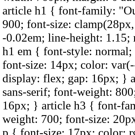
article h1 { font-family: "Ou
900; font-size: clamp(28px,
-0.02em; line-height: 1.15;
h1 em { font-style: normal; 
font-size: 14px; color: var
display: flex; gap: 16px; } a
sans-serif; font-weight: 800
16px; } article h3 { font-fam
weight: 700; font-size: 20p
p { font-size: 17px; color: