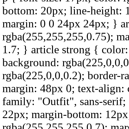
bottom: 20px; line-height: 1.
margin: 0 0 24px 24px; } art
rgba(255,255,255,0.75); ma
1.7; } article strong { color
background: rgba(225,0,0,0.
rgba(225,0,0,0.2); border-r
margin: 48px 0; text-align: 
family: "Outfit", sans-serif;
22px; margin-bottom: 12px; 
rgba(255,255,255,0.7); mar