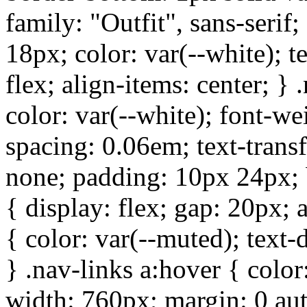
family: "Outfit", sans-serif;
18px; color: var(--white); t
flex; align-items: center; }
color: var(--white); font-wei
spacing: 0.06em; text-trans
none; padding: 10px 24px; b
{ display: flex; gap: 20px; a
{ color: var(--muted); text-
} .nav-links a:hover { color:
width: 760px; margin: 0 au