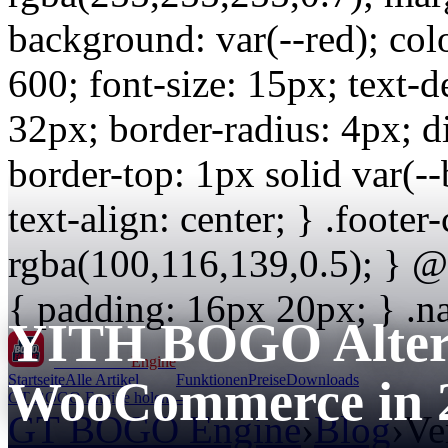
background: var(--red); colo
600; font-size: 15px; text-
32px; border-radius: 4px; di
border-top: 1px solid var(-
text-align: center; } .footer
rgba(100,116,139,0.5); } 
{ padding: 16px 20px; } .na
YITH BOGO Altern
GT BOGO
Engine
Startseite
Alle Artikel
Funktionen
Preise
Downloads
WooCommerce in 
GT BOGO Engine holen →
GT BOGO Engine
›
Blog
›
Ve