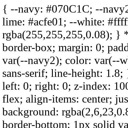
{ --navy: #070C1C; --navy2
lime: #acfe01; --white: #fff
rgba(255,255,255,0.08); } *,
border-box; margin: 0; pad
var(--navy2); color: var(--
sans-serif; line-height: 1.8;
left: 0; right: 0; z-index: 
flex; align-items: center; j
background: rgba(2,6,23,0.8
border-bottom: 1px solid var