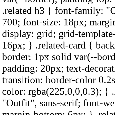
.related h3 { font-family: "O
700; font-size: 18px; margi
display: grid; grid-template
16px; } .related-card { bac
border: 1px solid var(--bord
padding: 20px; text-decorati
transition: border-color 0.2
color: rgba(225,0,0,0.3); } 
"Outfit", sans-serif; font-w
margin-bottom: 6px; } .relat