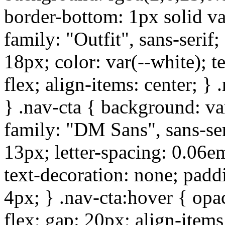
border-bottom: 1px solid var
family: "Outfit", sans-serif;
18px; color: var(--white); t
flex; align-items: center; } 
} .nav-cta { background: var
family: "DM Sans", sans-seri
13px; letter-spacing: 0.06e
text-decoration: none; padd
4px; } .nav-cta:hover { opac
flex; gap: 20px; align-items: