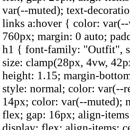
var(--muted); text-decoratio
links a:hover { color: var(-
760px; margin: 0 auto; pad
h1 { font-family: "Outfit", 
size: clamp(28px, 4vw, 42px
height: 1.15; margin-bottom
style: normal; color: var(--r
14px; color: var(--muted); 
flex; gap: 16px; align-items
display: flex; align-items: c