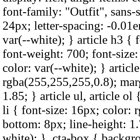
font-family: "Outfit", sans-s
24px; letter-spacing: -0.01
var(--white); } article h3 { 
font-weight: 700; font-size
color: var(--white); } articl
rgba(255,255,255,0.8); mar
1.85; } article ul, article o
li { font-size: 16px; color:
bottom: 8px; line-height: 1.7
white); } .cta-box { backgr