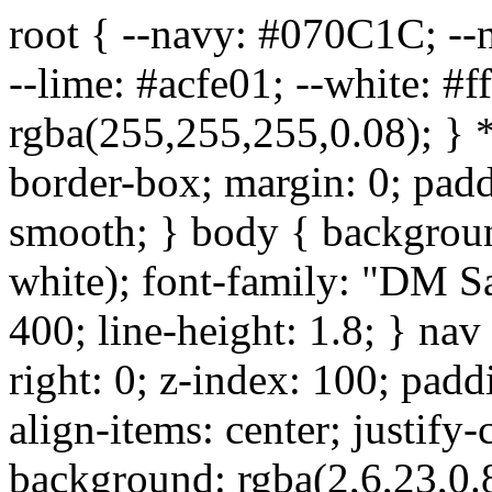
root { --navy: #070C1C; --
--lime: #acfe01; --white: #f
rgba(255,255,255,0.08); } *,
border-box; margin: 0; padd
smooth; } body { background
white); font-family: "DM Sa
400; line-height: 1.8; } nav {
right: 0; z-index: 100; padd
align-items: center; justify
background: rgba(2,6,23,0.8