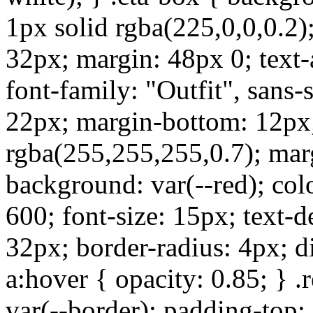
1px solid rgba(225,0,0,0.2)
32px; margin: 48px 0; text-a
font-family: "Outfit", sans-s
22px; margin-bottom: 12px; 
rgba(255,255,255,0.7); mar
background: var(--red); colo
600; font-size: 15px; text-
32px; border-radius: 4px; di
a:hover { opacity: 0.85; } .
var(--border); padding-top: