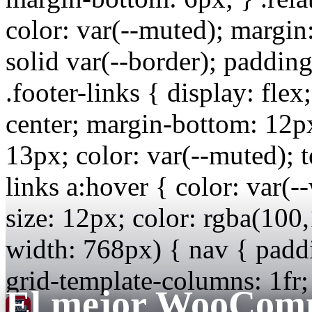
color: var(--muted); margin:
solid var(--border); padding
.footer-links { display: flex
center; margin-bottom: 12px;
13px; color: var(--muted); t
links a:hover { color: var(--
size: 12px; color: rgba(10
width: 768px) { nav { paddi
grid-template-columns: 1fr; 
El mejor WooCom