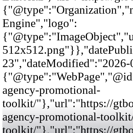
{"@type":"Organization"
Engine","logo":
{"@type":"ImageObject","url
512x512.png"}},"datePubli
23","dateModified":"2026-
{"@type":"WebPage","@id":
agency-promotional-
toolkit/"},"url":"https://g
agency-promotional-toolkit
toolkit/"},"url":"https://g