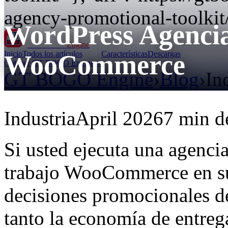
agency-promotional-toolkit
WordPress Agencia
GT BOGO
Engine
Inicio
Todos los artículos
Características
Descargas
WooCommerce
Obtener GT BOGO Engine →
GT BOGO Engine
›
Blog
›
In
Industria
April 2026
7 min de
Si usted ejecuta una agenci
trabajo WooCommerce en su 
decisiones promocionales de
tanto la economía de entreg