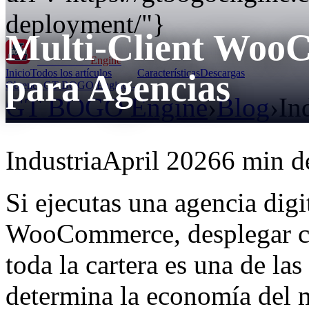
deployment/"}
Multi-Client Woo
GT BOGO
Engine
Inicio
Todos los artículos
Características
Descargas
para Agencias
Obtener GT BOGO Engine →
GT BOGO Engine
›
Blog
›
In
Industria
April 2026
6 min de
Si ejecutas una agencia digit
WooCommerce, desplegar co
toda la cartera es una de la
determina la economía del 