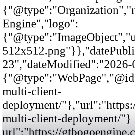
{"@type":"Organization"
Engine","logo":
{"@type":"ImageObject","url
512x512.png"}},"datePubli
23","dateModified":"2026-
{"@type":"WebPage","@id":
multi-client-
deployment/"},"url":"https
multi-client-deployment/"}
url":"https://gtbogoengine.