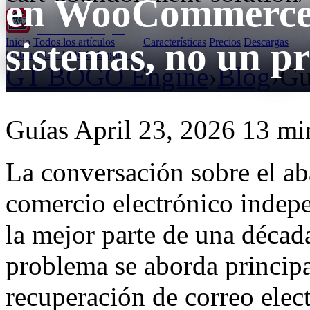
en WooCommerce 
GT BOGO
Engine
sistemas, no un p
Inicio
Todos los artículos
Características
Precios
Descargas
Obtener GT BOGO Engine →
GT BOGO Engine
›
Blog
›
Gu
Guías
April 23, 2026
13 min
La conversación sobre el ab
comercio electrónico indepe
la mejor parte de una décad
problema se aborda principa
recuperación de correo elec