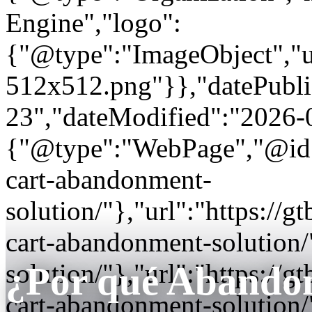
Engine","logo":
{"@type":"ImageObject","url
512x512.png"}},"datePubli
23","dateModified":"2026-
{"@type":"WebPage","@id"
cart-abandonment-
solution/"},"url":"https:/
cart-abandonment-solution/
solution/"},"url":"https:/
¿Por qué Abandon
cart-abandonment-solution/