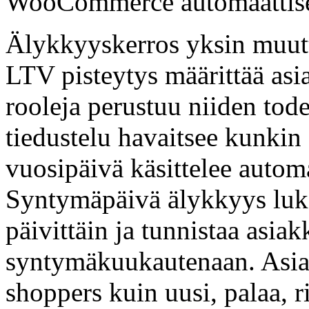
WooCommerce automaattise
Älykkyyskerros yksin muutta
LTV pisteytys määrittää asia
rooleja perustuu niiden tode
tiedustelu havaitsee kunkin 
vuosipäivä käsittelee automa
Syntymäpäivä älykkyys luk
päivittäin ja tunnistaa asia
syntymäkuukautenaan. Asiak
shoppers kuin uusi, palaa, ri