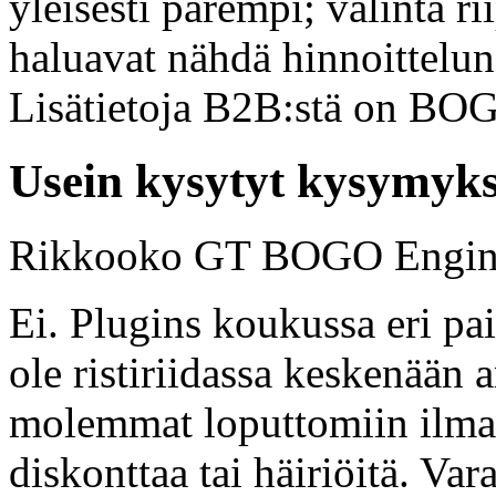
yleisesti parempi; valinta r
haluavat nähdä hinnoittelun
Lisätietoja B2B:stä on BO
Usein kysytyt kysymyks
Rikkooko GT BOGO Engine 
Ei. Plugins koukussa eri p
ole ristiriidassa keskenään a
molemmat loputtomiin ilman
diskonttaa tai häiriöitä. Var