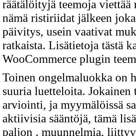
räätälöityjä teemoja viettää 
nämä ristiriidat jälkeen jok
päivitys, usein vaativat muk
ratkaista. Lisätietoja tästä 
WooCommerce plugin teema 
Toinen ongelmaluokka on h
suuria luetteloita. Jokainen
arviointi, ja myymälöissä sat
aktiivisia sääntöjä, tämä lisä
paljon . muunnelmia, liittyvä