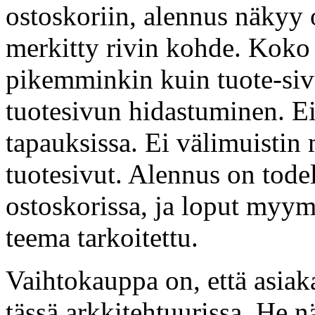
ostoskoriin, alennus näkyy 
merkitty rivin kohde. Koko 
pikemminkin kuin tuote-sivu
tuotesivun hidastuminen. Ei
tapauksissa. Ei välimuistin 
tuotesivut. Alennus on tode
ostoskorissa, ja loput myym
teema tarkoitettu.
Vaihtokauppa on, että asiak
tässä arkkitehtuurissa. He n