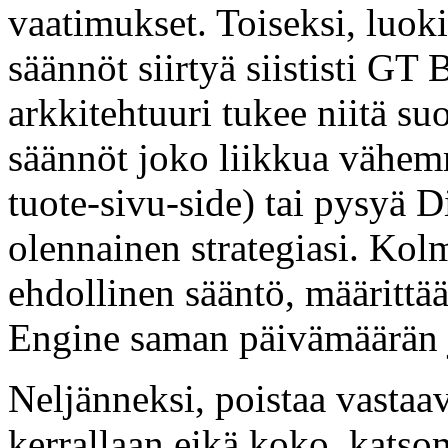
vaatimukset. Toiseksi, luoki
säännöt siirtyä siististi 
arkkitehtuuri tukee niitä su
säännöt joko liikkua vähem
tuote-sivu-side) tai pysyä 
olennainen strategiasi. Kol
ehdollinen sääntö, määrit
Engine saman päivämäärän 
Neljänneksi, poistaa vastaa
kerrallaan eikä koko, katso