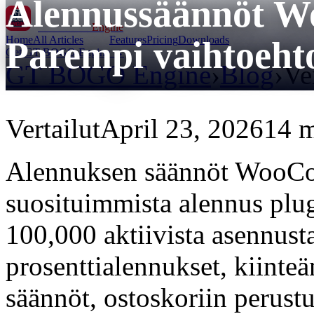
Alennussäännöt 
GT BOGO
Engine
Home
All Articles
Features
Pricing
Downloads
Parempi vaihtoeht
Get GT BOGO Engine →
GT BOGO Engine
›
Blog
›
Ve
Vertailut
April 23, 2026
14 m
Alennuksen säännöt WooCom
suosituimmista alennus plu
100,000 aktiivista asennusta
prosenttialennukset, kiint
säännöt, ostoskoriin perustu