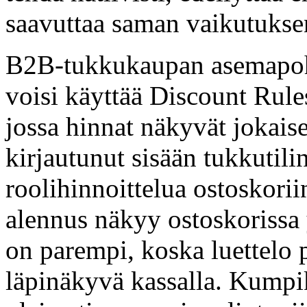
saavuttaa saman vaikutuksen
B2B-tukkukaupan asemapohja
voisi käyttää Discount Rules
jossa hinnat näkyvät jokaise
kirjautunut sisään tukkuti
roolihinnoittelua ostoskorii
alennus näkyy ostoskorissa 
on parempi, koska luettelo 
läpinäkyvä kassalla. Kumpik