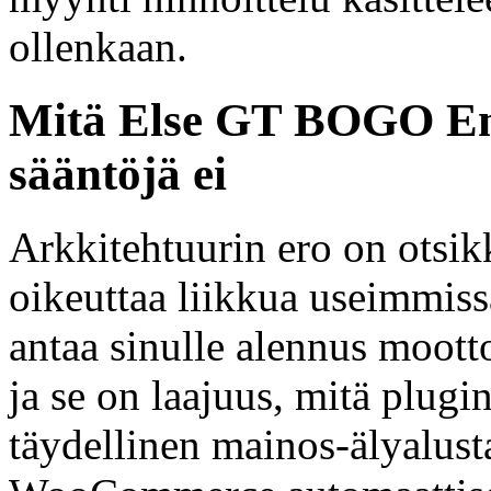
ollenkaan.
Mitä Else GT BOGO Eng
sääntöjä ei
Arkkitehtuurin ero on otsik
oikeuttaa liikkua useimmis
antaa sinulle alennus mootto
ja se on laajuus, mitä plu
täydellinen mainos-älyalust