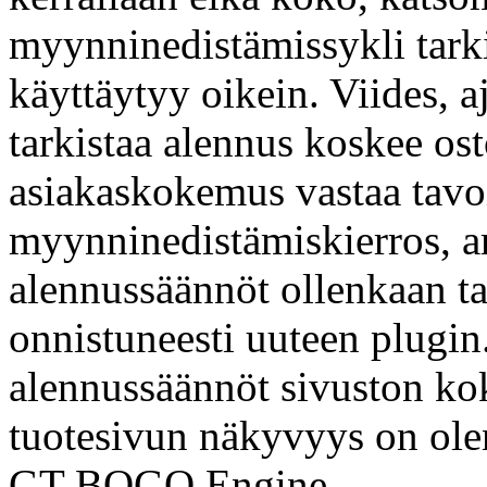
myynninedistämissykli tar
käyttäytyy oikein. Viides, a
tarkistaa alennus koskee os
asiakaskokemus vastaa tavoi
myynninedistämiskierros, ar
alennussäännöt ollenkaan ta
onnistuneesti uuteen plugin
alennussäännöt sivuston kok
tuotesivun näkyvyys on olen
GT BOGO Engine.