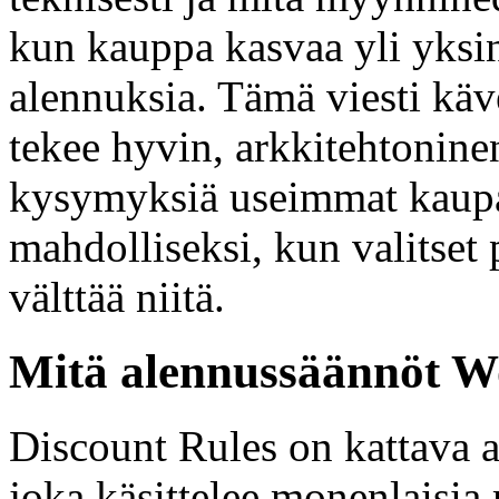
kun kauppa kasvaa yli yksi
alennuksia. Tämä viesti käv
tekee hyvin, arkkitehtonine
kysymyksiä useimmat kaupat 
mahdolliseksi, kun valitset 
välttää niitä.
Mitä alennussäännöt W
Discount Rules on kattava
joka käsittelee monenlaisia