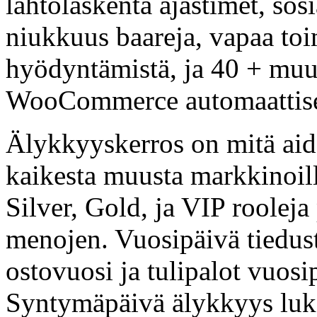
lähtölaskenta ajastimet, sosia
niukkuus baareja, vapaa toim
hyödyntämistä, ja 40 + muut
WooCommerce automaattise
Älykkyyskerros on mitä aido
kaikesta muusta markkinoill
Silver, Gold, ja VIP rooleja
menojen. Vuosipäivä tiedus
ostovuosi ja tulipalot vuosip
Syntymäpäivä älykkyys luk