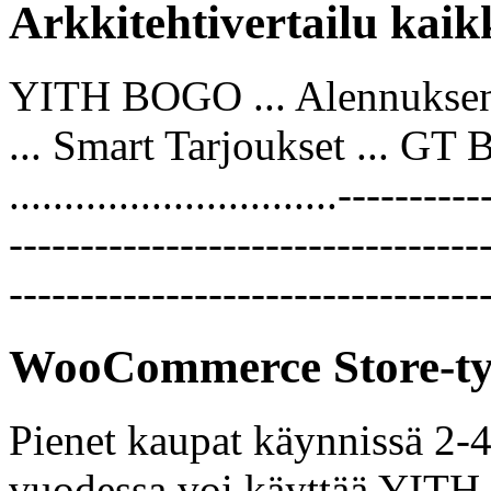
Arkkitehtivertailu kaikk
YITH BOGO ... Alennuksen
... Smart Tarjoukset ... G
..............................-------
---------------------------------
---------------------------------
WooCommerce Store-tyy
Pienet kaupat käynnissä 2-4
vuodessa voi käyttää YITH