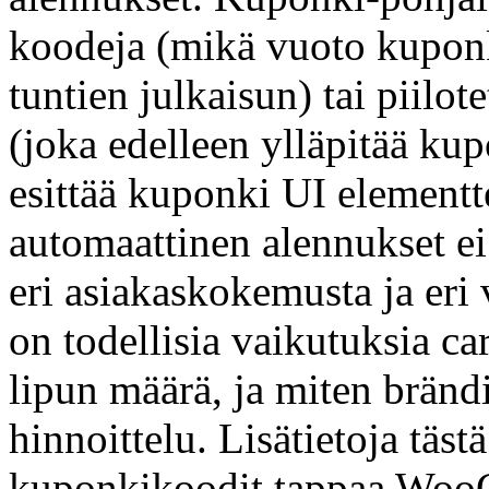
koodeja (mikä vuoto kuponk
tuntien julkaisun) tai piilo
(joka edelleen ylläpitää kup
esittää kuponki UI elementt
automaattinen alennukset ei
eri asiakaskokemusta ja eri 
on todellisia vaikutuksia ca
lipun määrä, ja miten bränd
hinnoittelu. Lisätietoja täst
kuponkikoodit tappaa Woo