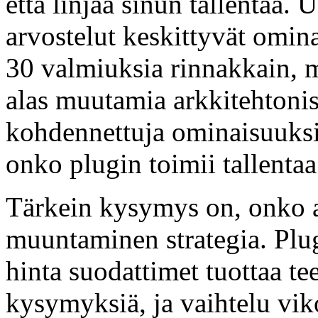
että linjaa sinun tallenta
arvostelut keskittyvät omina
30 valmiuksia rinnakkain, mu
alas muutamia arkkitehtonis
kohdennettuja ominaisuuksi
onko plugin toimii tallent
Tärkein kysymys on, onko a
muuntaminen strategia. Plu
hinta suodattimet tuottaa t
kysymyksiä, ja vaihtelu viko