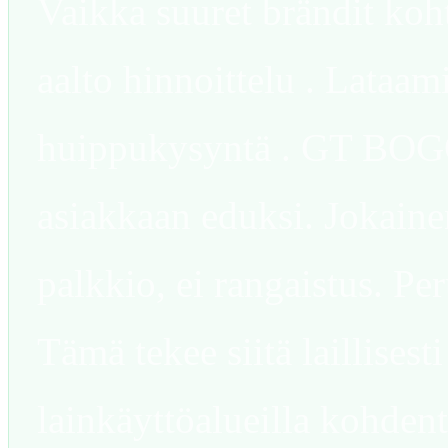
Vaikka suuret brändit koh
aalto hinnoittelu . Lata
huippukysyntä . GT BOGO
asiakkaan eduksi. Jokaine
palkkio, ei rangaistus. Pe
Tämä tekee siitä laillisest
lainkäyttöalueilla kohden