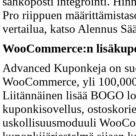
sähköposti integrointi. Hinn
Pro riippuen määrittämistas
vertailua, katso Alennus 
WooCommerce:n lisäkupo
Advanced Kuponkeja on suos
WooCommerce, yli 100,000 
Liitännäinen lisää BOGO l
kuponkisovellus, ostoskorie
uskollisuusmoduuli WooCom