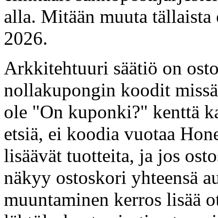
alla. Mitään muuta tällais
2026.
Arkkitehtuuri säätiö on ost
nollakupongin koodit missä
ole "On kuponki?" kenttä ka
etsiä, ei koodia vuotaa Hon
lisäävät tuotteita, ja jos os
näkyy ostoskori yhteensä au
muuntaminen kerros lisää o