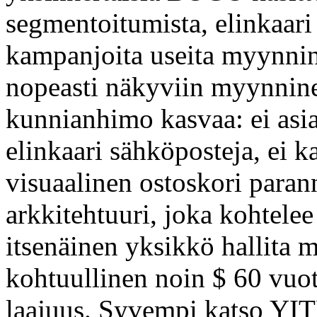
segmentoitumista, elinkaari
kampanjoita useita myynnine
nopeasti näkyviin myynnine
kunnianhimo kasvaa: ei asia
elinkaari sähköposteja, ei k
visuaalinen ostoskori paran
arkkitehtuuri, joka kohtelee
itsenäinen yksikkö hallita m
kohtuullinen noin $ 60 vuot
laajuus. Syvempi katso Y