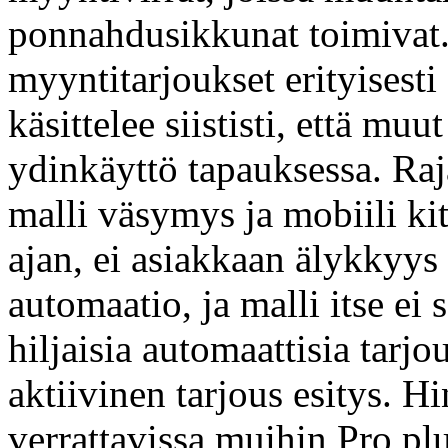
ponnahdusikkunat toimivat.
myyntitarjoukset erityisest
käsittelee siististi, että mu
ydinkäyttö tapauksessa. Raj
malli väsymys ja mobiili ki
ajan, ei asiakkaan älykkyys 
automaatio, ja malli itse ei
hiljaisia automaattisia tar
aktiivinen tarjous esitys. Hi
verrattavissa muihin Pro plu