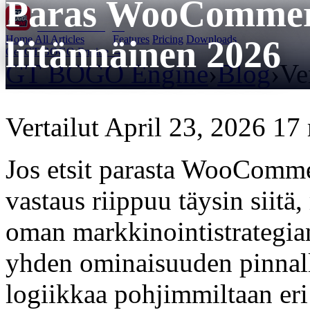
Paras WooComme
GT BOGO
Engine
Home
All Articles
Features
Pricing
Downloads
liitännäinen 2026
Get GT BOGO Engine →
GT BOGO Engine
›
Blog
›
Ve
Vertailut
April 23, 2026
17 
Jos etsit parasta WooCom
vastaus riippuu täysin siitä,
oman markkinointistrategia
yhden ominaisuuden pinnal
logiikkaa pohjimmiltaan eri 