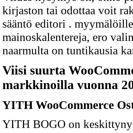
kirjaston tai odottaa voit r
sääntö editori . myymälöill
mainoskalentereja, ero vali
naarmulta on tuntikausia k
Viisi suurta WooComme
markkinoilla vuonna 2
YITH WooCommerce Osta 
YITH BOGO on keskittynyt 