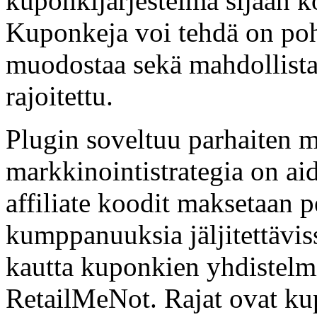
kuponkijärjestelmä sijaan 
Kuponkeja voi tehdä on po
muodostaa sekä mahdollista 
rajoitettu.
Plugin soveltuu parhaiten m
markkinointistrategia on ai
affiliate koodit maksetaan p
kumppanuuksia jäljitettävis
kautta kuponkien yhdistelm
RetailMeNot. Rajat ovat ku