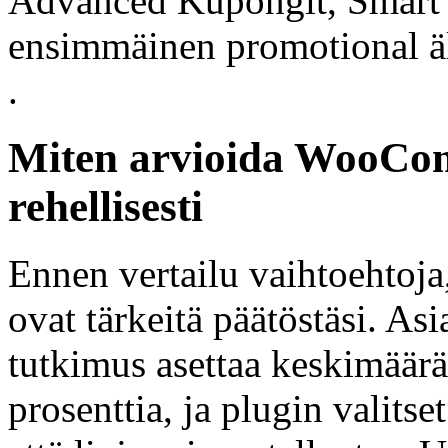
Advanced Kupongit, Smart 
ensimmäinen promotional 
.
Miten arvioida WooCo
rehellisesti
Ennen vertailu vaihtoehtoja, 
ovat tärkeitä päätöstäsi. As
tutkimus asettaa keskimäär
prosenttia, ja plugin valitse