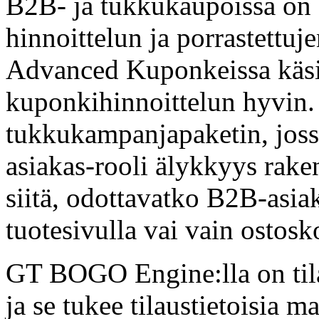
B2B- ja tukkukaupoissa on e
hinnoittelun ja porrastettu
Advanced Kuponkeissa käsit
kuponkihinnoittelun hyvin
tukkukampanjapaketin, jossa
asiakas-rooli älykkyys raken
siitä, odottavatko B2B-asia
tuotesivulla vai vain ostosk
GT BOGO Engine:lla on til
ja se tukee tilaustietoisia