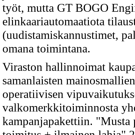
työt, mutta GT BOGO Engin
elinkaariautomaatiota tilaus
(uudistamiskannustimet, pa
omana toimintana.
Viraston hallinnoimat kaupat
samanlaisten mainosmallien 
operatiivisen vipuvaikutu
valkomerkkitoiminnosta yhd
kampanjapakettiin. "Musta p
toimitus + ilmainen lahja"