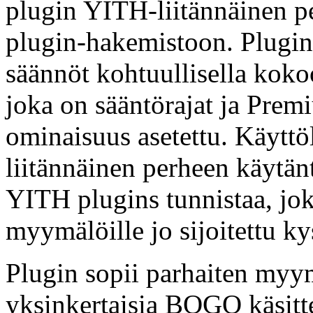
plugin YITH-liitännäinen p
plugin-hakemistoon. Plugin
säännöt kohtuullisella koko
joka on sääntörajat ja Prem
ominaisuus asetettu. Käyttö
liitännäinen perheen käytänt
YITH plugins tunnistaa, jok
myymälöille jo sijoitettu k
Plugin sopii parhaiten myym
yksinkertaisia BOGO käsitte