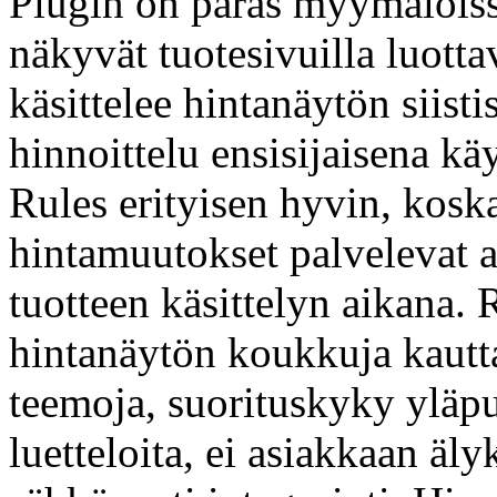
Plugin on paras myymälöiss
näkyvät tuotesivuilla luotta
käsittelee hintanäytön siisti
hinnoittelu ensisijaisena k
Rules erityisen hyvin, kosk
hintamuutokset palvelevat as
tuotteen käsittelyn aikana. 
hintanäytön koukkuja kau
teemoja, suorituskyky yläpu
luetteloita, ei asiakkaan äly