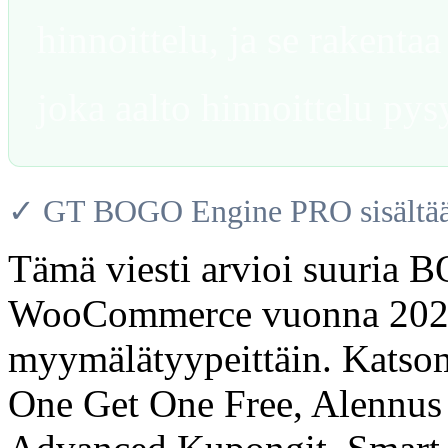
hinnoittelu, ja se rakentaa
joka aalto hinnoittelu pys
✓ GT BOGO Engine PRO sisältää 
Tämä viesti arvioi suuria B
WooCommerce vuonna 2026 j
myymälätyypeittäin. Kat
One Get One Free, Alennu