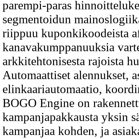
parempi-paras hinnoittelukeh
segmentoidun mainoslogiikan 
riippuu kuponkikoodeista aff
kanavakumppanuuksia vart
arkkitehtonisesta rajoista h
Automaattiset alennukset, 
elinkaariautomaatio, koord
BOGO Engine on rakennettu 
kampanjapakkausta yksin sä
kampanjaa kohden, ja asiaka