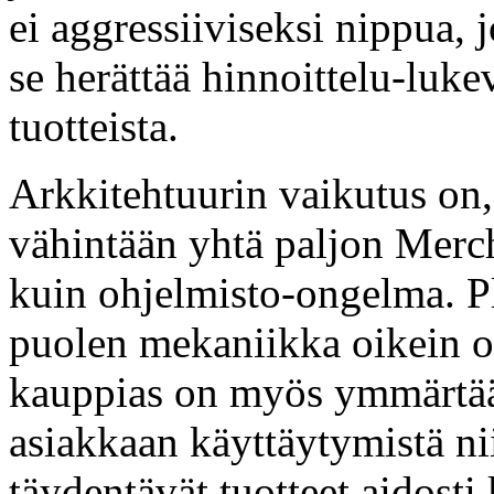
ei aggressiiviseksi nippua, 
se herättää hinnoittelu-luk
tuotteista.
Arkkitehtuurin vaikutus on,
vähintään yhtä paljon Merc
kuin ohjelmisto-ongelma. Pl
puolen mekaniikka oikein on 
kauppias on myös ymmärtää,
asiakkaan käyttäytymistä nii
täydentävät tuotteet aidosti