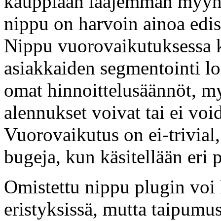
kauppiaan laajemman myynn
nippu on harvoin ainoa edi
Nippu vuorovaikutuksessa k
asiakkaiden segmentointi logi
omat hinnoittelusäännöt, my
alennukset voivat tai ei voi
Vuorovaikutus on ei-trivial,
bugeja, kun käsitellään eri p
Omistettu nippu plugin voi 
eristyksissä, mutta taipumu