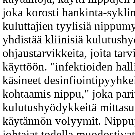
joka korosti hankinta-sykl
kuluttajien tyylisiä nippum
yhdistää kliinisiä kulutushy
ohjaustarvikkeita, joita tarv
käyttöön. "infektioiden hall
käsineet desinfiointipyyhkeit
kohtaamis nippu," joka parit
kulutushyödykkeitä mittasuh
käytännön volyymit. Nippuj
johtajat todella muodostiva