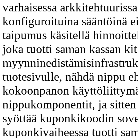
varhaisessa arkkitehtuurissa
konfiguroituina sääntöinä ei
taipumus käsitellä hinnoitt
joka tuotti saman kassan k
myynninedistämisinfrastrukt
tuotesivulle, nähdä nippu e
kokoonpanon käyttöliittymä,
nippukomponentit, ja sitten 
syöttää kuponkikoodin sovel
kuponkivaiheessa tuotti sam