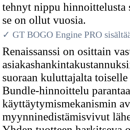
tehnyt nippu hinnoittelusta
se on ollut vuosia.
✓ GT BOGO Engine PRO sisältää 
Renaissanssi on osittain va
asiakashankintakustannuksi
suoraan kuluttajalta toisel
Bundle-hinnoittelu parantaa
käyttäytymismekanismin avu
myynninedistämisvivut läh
Yhden tuotteen harkitseva o