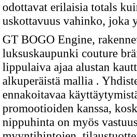
odottavat erilaisia totals ku
uskottavuus vahinko, joka yh
GT BOGO Engine, rakenne
luksuskaupunki couture b
lippulaiva ajaa alustan kautt
alkuperäistä mallia . Yhdist
ennakoitavaa käyttäytymist
promootioiden kanssa, kosk
nippuhinta on myös vastuus
myyntihintojen, tilaustuott