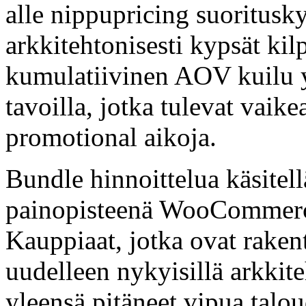
alle nippupricing suoritus
arkkitehtonisesti kypsät kilp
kumulatiivinen AOV kuilu yh
tavoilla, jotka tulevat vaike
promotional aikoja.
Bundle hinnoittelua käsitell
painopisteenä WooCommerc
Kauppiaat, jotka ovat rake
uudelleen nykyisillä arkkite
yleensä pitäneet vipua talo