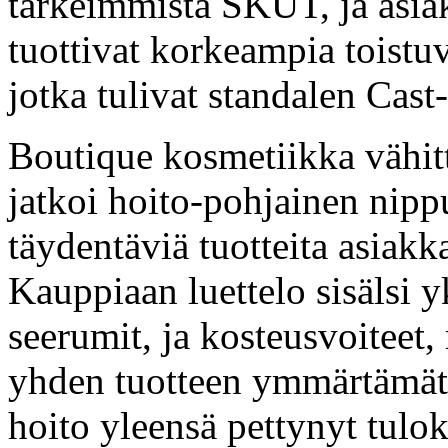
tärkeimmistä SKUT, ja asiakk
tuottivat korkeampia toistuv
jotka tulivat standalen Cast-
Boutique kosmetiikka vähit
jatkoi hoito-pohjainen nippu 
täydentäviä tuotteita asiakka
Kauppiaan luettelo sisälsi yk
seerumit, ja kosteusvoiteet, 
yhden tuotteen ymmärtämätt
hoito yleensä pettynyt tulok