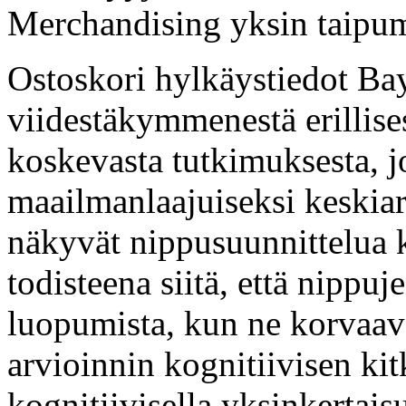
Merchandising yksin taipu
Ostoskori hylkäystiedot Bay
viidestäkymmenestä erillise
koskevasta tutkimuksesta, j
maailmanlaajuiseksi keskiar
näkyvät nippusuunnittelua 
todisteena siitä, että nipp
luopumista, kun ne korvaav
arvioinnin kognitiivisen ki
kognitiivisella yksinkertaisu