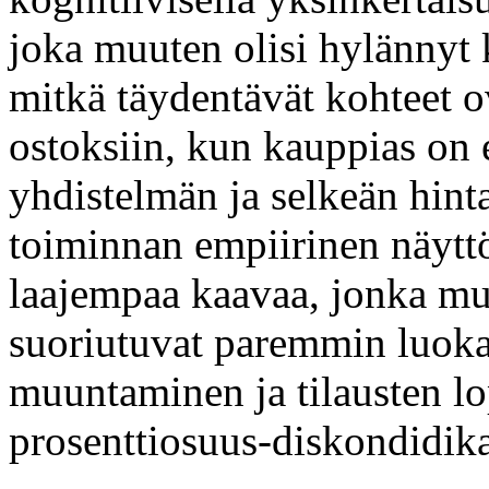
joka muuten olisi hylännyt k
mitkä täydentävät kohteet 
ostoksiin, kun kauppias on 
yhdistelmän ja selkeän hi
toiminnan empiirinen näyttö
laajempaa kaavaa, jonka mu
suoriutuvat paremmin luoka
muuntaminen ja tilausten l
prosenttiosuus-diskondidika