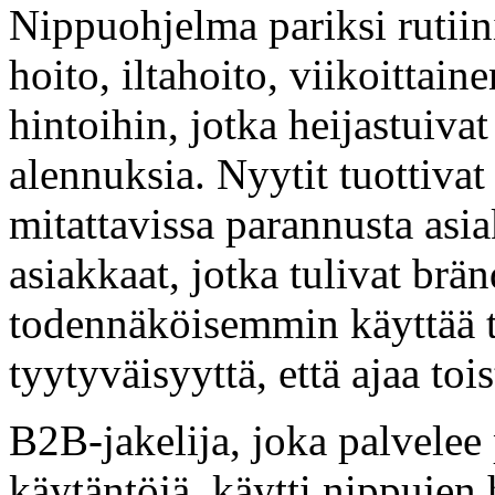
Nippuohjelma pariksi rutii
hoito, iltahoito, viikoittain
hintoihin, jotka heijastuiva
alennuksia. Nyytit tuottivat
mitattavissa parannusta asi
asiakkaat, jotka tulivat brän
todennäköisemmin käyttää tu
tyytyväisyyttä, että ajaa toi
B2B-jakelija, joka palvelee p
käytäntöjä, käytti nippujen 