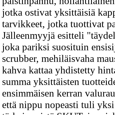
paistinpannu, hollantilainen
jotka ostivat yksittäisiä kap
tarvikkeet, jotka tuottivat 
Jälleenmyyjä esitteli "täydel
joka pariksi suosituin ensis
scrubber, mehiläisvaha maus
kahva kattaa yhdistetty hin
summa yksittäisten tuottei
ensimmäisen kerran valurauta
että nippu nopeasti tuli yks