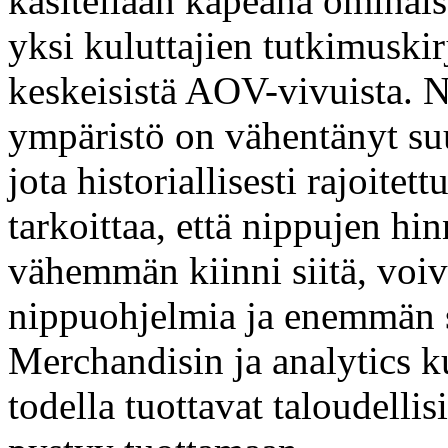
käsitellään kapeana ominaisu
yksi kuluttajien tutkimuskir
keskeisistä AOV-vivuista. 
ympäristö on vähentänyt suu
jota historiallisesti rajoite
tarkoittaa, että nippujen h
vähemmän kiinni siitä, voiv
nippuohjelmia ja enemmän s
Merchandisin ja analytics ku
todella tuottavat taloudelli