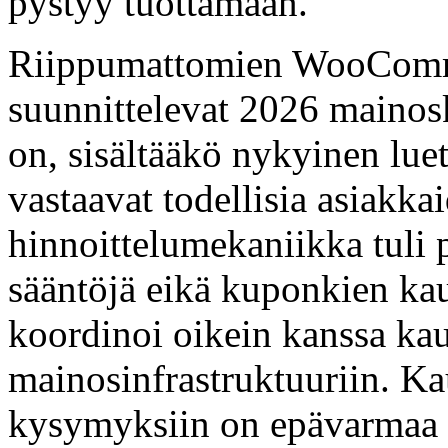
pystyy tuottamaan.
Riippumattomien WooComme
suunnittelevat 2026 mainos
on, sisältääkö nykyinen lue
vastaavat todellisia asiakk
hinnoittelumekaniikka tuli 
sääntöjä eikä kuponkien kau
koordinoi oikein kanssa ka
mainosinfrastruktuuriin. Ka
kysymyksiin on epävarmaa o