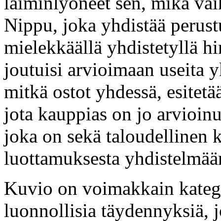
laiminlyöneet sen, mikä va
Nippu, joka yhdistää perust
mielekkäällä yhdistetyllä h
joutuisi arvioimaan useita yk
mitkä ostot yhdessä, esitetä
jota kauppias on jo arvioinu
joka on sekä taloudellinen 
luottamuksesta yhdistelmää
Kuvio on voimakkain kategor
luonnollisia täydennyksiä, j