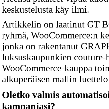
keskustelusta käy ilmi.
Artikkelin on laatinut GT 
ryhmä, WooCommerce:n kehi
jonka on rakentanut GRA
luksuskaupunkien couture-
WooCommerce-kauppa toimii
alkuperäisen mallin luettelo
Oletko valmis automati
kampanjasi?