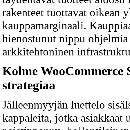
rakenteet tuottavat oikean 
kauppamarginaali. Kauppiaat
hienostunut nippu ohjelmia t
arkkitehtoninen infrastruktuu
Kolme WooCommerce St
strategiaa
Jälleenmyyjän luettelo sisäls
kappaleita, jotka asiakkaat us