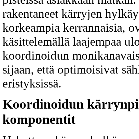
rakentaneet kärryjen hylkäys
korkeampia kerrannaisia, ov
käsittelemällä laajempaa ulo
koordinoidun monikanavaise
sijaan, että optimoisivat sä
eristyksissä.
Koordinoidun kärrynpi
komponentit