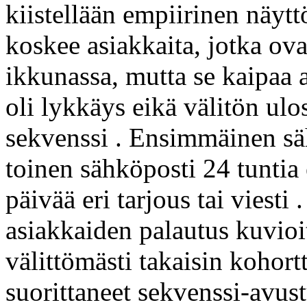
kiistellään empiirinen näyt
koskee asiakkaita, jotka ova
ikkunassa, mutta se kaipaa 
oli lykkäys eikä välitön ul
sekvenssi . Ensimmäinen säh
toinen sähköposti 24 tuntia
päivää eri tarjous tai viesti
asiakkaiden palautus kuvio
välittömästi takaisin kohort
suorittaneet sekvenssi-avus