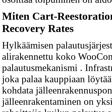
Miten Cart-Reestoratio
Recovery Rates
Hylkäämisen palautusjärjes
alirakennettu koko WooCom
palautusmekanismi . Infrastr
joka palaa kauppiaan löytää
kohdata jälleenrakennusponn
jälleenrakentaminen on yks