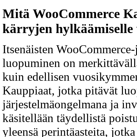
Mitä WooCommerce Kaup
kärryjen hylkäämiselle
Itsenäisten WooCommerce-
luopuminen on merkittäväll
kuin edellisen vuosikymmen
Kauppiaat, jotka pitävät l
järjestelmäongelmana ja inve
käsitellään täydellistä poist
yleensä perintäasteita, jotk