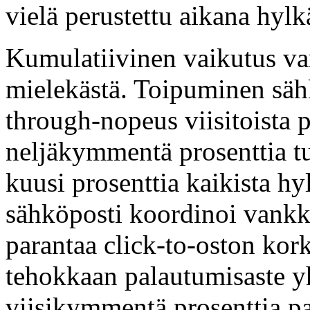
vielä perustettu aikana hyl
Kumulatiivinen vaikutus va
mielekästä. Toipuminen sähk
through-nopeus viisitoista p
neljäkymmentä prosenttia t
kuusi prosenttia kaikista hy
sähköposti koordinoi vankk
parantaa click-to-oston kork
tehokkaan palautumisaste yh
viisikymmentä prosenttia par