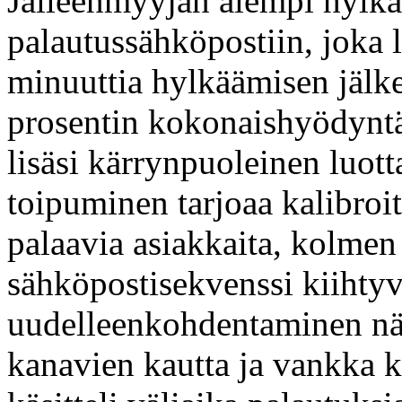
Jälleenmyyjän aiempi hylkäy
palautussähköpostiin, joka
minuuttia hylkäämisen jälk
prosentin kokonaishyödyntä
lisäsi kärrynpuoleinen luot
toipuminen tarjoaa kalibroi
palaavia asiakkaita, kolmen
sähköpostisekvenssi kiihtyvä
uudelleenkohdentaminen näy
kanavien kautta ja vankka 