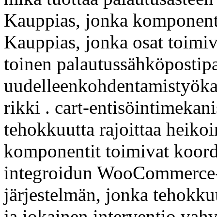
Kauppias, jonka komponentit
Kauppias, jonka osat toimiva
toinen palautussähköpostipa
uudelleenkohdentamistyökal
rikki . cart-entisöintimekan
tehokkuutta rajoittaa heiko
komponentit toimivat koord
integroidun WooCommerce-ed
järjestelmän, jonka tehokku
ja jokainen interventio vahv