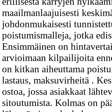
erillisestä kärryjen hylkää
maailmanlaajuisesti keskimä
johdonmukaisesti tunnistettu
poistumismalleja, jotka edis
Ensimmäinen on hintavertail
arvioimaan kilpailijoita enn
on kitkan aiheuttama poistu
lastaus, maksuvirheitä . Ke
ostoa, jossa asiakkaat läht
sitoutumista. Kolmas on päät