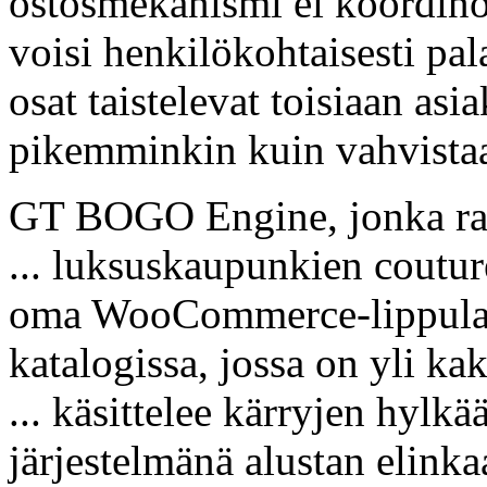
ostosmekanismi ei koordino
voisi henkilökohtaisesti pal
osat taistelevat toisiaan a
pikemminkin kuin vahvistaa
GT BOGO Engine, jonka r
... luksuskaupunkien coutur
oma WooCommerce-lippulaiv
katalogissa, jossa on yli kak
... käsittelee kärryjen hylk
järjestelmänä alustan elinka