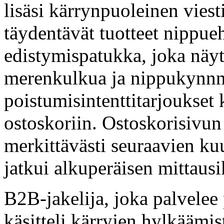
lisäsi kärrynpuoleinen viesti
täydentävät tuotteet nippue
edistymispatukka, joka näyt
merenkulkua ja nippukynnny
poistumisintenttitarjoukset 
ostoskoriin. Ostoskorisivun
merkittävästi seuraavien k
jatkui alkuperäisen mittaus
B2B-jakelija, joka palvele
käsitteli kärryjen hylkäämist