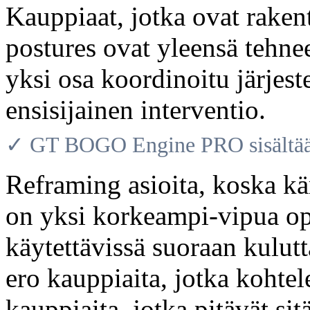
Kauppiaat, jotka ovat rake
postures ovat yleensä tehne
yksi osa koordinoitu järje
ensisijainen interventio.
✓ GT BOGO Engine PRO sisältää 
Reframing asioita, koska k
on yksi korkeampi-vipua ope
käytettävissä suoraan kulut
ero kauppiaita, jotka kohtele
kauppiaita, jotka pitävät s