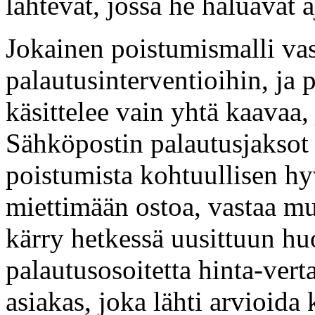
lähtevät, jossa he haluavat 
Jokainen poistumismalli vast
palautusinterventioihin, ja 
käsittelee vain yhtä kaavaa,
Sähköpostin palautusjaksot 
poistumista kohtuullisen hyv
miettimään ostoa, vastaa mui
kärry hetkessä uusittuun h
palautusosoitetta hinta-vert
asiakas, joka lähti arvioida 