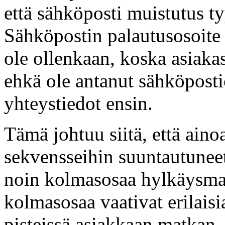
että sähköposti muistutus tyy
Sähköpostin palautusosoite 
ole ollenkaan, koska asiaka
ehkä ole antanut sähköposti
yhteystiedot ensin.
Tämä johtuu siitä, että ain
sekvensseihin suuntautuneet 
noin kolmasosaa hylkäysmah
kolmasosaa vaativat erilaisi
pisteissä asiakkaan matkan.