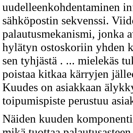
uudelleenkohdentaminen inf
sähköpostin sekvenssi. Viid
palautusmekanismi, jonka av
hylätyn ostoskoriin yhden k
sen tyhjästä . ... mielekäs t
poistaa kitkaa kärryjen jäll
Kuudes on asiakkaan älykkyy
toipumispiste perustuu asiak
Näiden kuuden komponentin
mikä tuottaa palautusasteen 