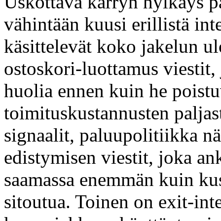
Uskottava kärryn hylkäys pa
vähintään kuusi erillistä int
käsittelevät koko jakelun 
ostoskori-luottamus viestit,
huolia ennen kuin he poistu
toimituskustannusten paljas
signaalit, paluupolitiikka n
edistymisen viestit, joka a
saamassa enemmän kuin kust
sitoutua. Toinen on exit-int