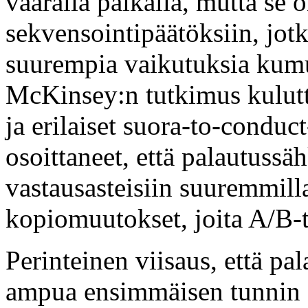
väärällä paikalla, mutta se 
sekvensointipäätöksiin, jot
suurempia vaikutuksia kumul
McKinsey:n tutkimus kulutta
ja erilaiset suora-to-conduc
osoittaneet, että palautussä
vastausasteisiin suuremmill
kopiomuutokset, joita A/B-te
Perinteinen viisaus, että pa
ampua ensimmäisen tunnin 