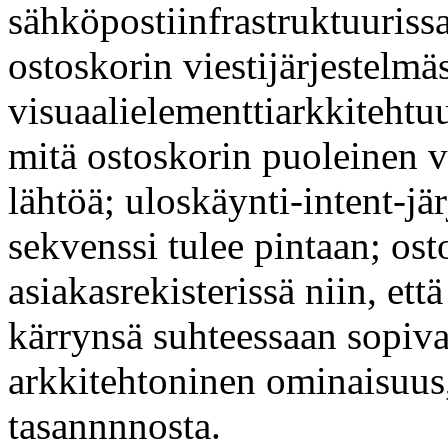
sähköpostiinfrastruktuuriss
ostoskorin viestijärjestelmäs
visuaalielementtiarkkitehtuu
mitä ostoskorin puoleinen v
lähtöä; uloskäynti-intent-jä
sekvenssi tulee pintaan; os
asiakasrekisterissä niin, ett
kärrynsä suhteessaan sopiva
arkkitehtoninen ominaisuus,
tasannnnosta.