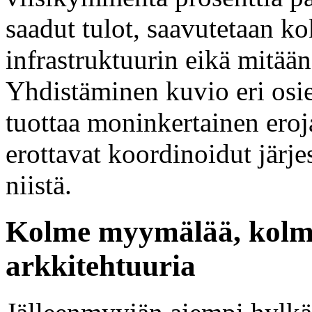
saadut tulot, saavutetaan k
infrastruktuurin eikä mitään
Yhdistäminen kuvio eri osi
tuottaa moninkertainen eroja
erottavat koordinoidut järj
niistä.
Kolme myymälää, kolme
arkkitehtuuria