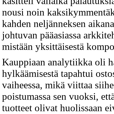
käsitteli väliaika palautuks
nousi noin kaksikymmentäku
kahden neljänneksen aikana,
johtuvan pääasiassa arkkite
mistään yksittäisestä kompo
Kauppiaan analytiikka oli h
hylkäämisestä tapahtui ostos
vaiheessa, mikä viittaa siihe
poistumassa sen vuoksi, ett
tuotteet olivat huolissaan e