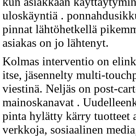
kun asiakkaan käyttäytymin
uloskäyntiä . ponnahdusikku
pinnat lähtöhetkellä pikemm
asiakas on jo lähtenyt.
Kolmas interventio on elink
itse, jäsennelty multi-touch
viestinä. Neljäs on post-ca
mainoskanavat . Uudelleen
pinta hylätty kärry tuotteet 
verkkoja, sosiaalinen media