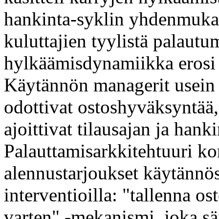
hankinta-syklin yhdenmuka
kuluttajien tyylistä palautum
hylkäämisdynamiikka erosi k
Käytännön managerit usein 
odottivat ostoshyväksyntää, 
ajoittivat tilausajan ja hanki
Palauttamisarkkitehtuuri kor
alennustarjoukset käytännös
interventioilla: "tallenna 
varten" -mekanismi, joka sä