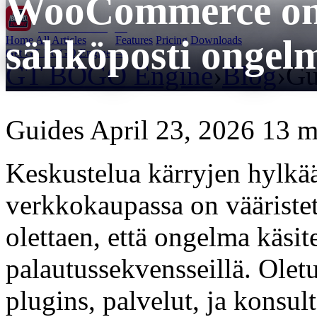
WooCommerce on 
GT BOGO
Engine
sähköposti ongel
Home
All Articles
Features
Pricing
Downloads
Get GT BOGO Engine →
GT BOGO Engine
›
Blog
›
Gu
Guides
April 23, 2026
13 m
Keskustelua kärryjen hylkä
verkkokaupassa on väärist
olettaen, että ongelma käsit
palautussekvensseillä. Olet
plugins, palvelut, ja konsu