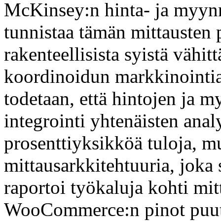
McKinsey:n hinta- ja myyn
tunnistaa tämän mittausten 
rakenteellisista syistä vähit
koordinoidun markkinointia
todetaan, että hintojen ja 
integrointi yhtenäisten anal
prosenttiyksikköä tuloja, mu
mittausarkkitehtuuria, joka
raportoi työkaluja kohti mi
WooCommerce:n pinot puut