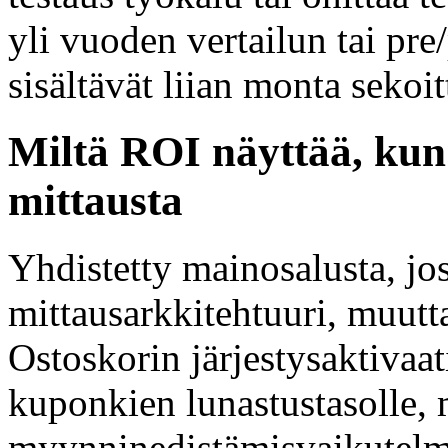
yli vuoden vertailun tai pre
sisältävät liian monta sekoit
Miltä ROI näyttää, kun
mittausta
Yhdistetty mainosalusta, jo
mittausarkkitehtuuri, muutta
Ostoskorin järjestysaktivaat
kuponkien lunastustasolle, m
myynninedistämisvaikutelma