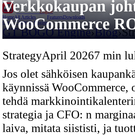
Verkkokaupan joht
GT BOGO
Engine
Home
All Articles
Features
Downloads
WooCommerce R
Get GT BOGO Engine →
GT BOGO Engine
›
Blog
›
St
Strategy
April 2026
7 min lu
Jos olet sähköisen kaupankä
käynnissä WooCommerce, ole
tehdä markkinointikalenteri
strategia ja CFO: n marginaa
laiva, mitata siististi, ja tu