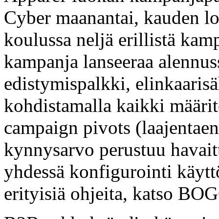
Cyber maanantai, kauden lop
koulussa neljä erillistä ka
kampanja lanseeraa alennus
edistymispalkki, elinkaaris
kohdistamalla kaikki määrit
campaign pivots (laajentaen
kynnysarvo perustuu havait
yhdessä konfigurointi käytt
erityisiä ohjeita, katso BO