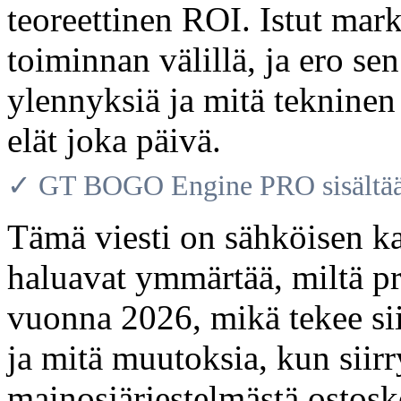
teoreettinen ROI. Istut mar
toiminnan välillä, ja ero sen
ylennyksiä ja mitä tekninen
elät joka päivä.
✓ GT BOGO Engine PRO sisältää 
Tämä viesti on sähköisen ka
haluavat ymmärtää, miltä p
vuonna 2026, mikä tekee sii
ja mitä muutoksia, kun siir
mainosjärjestelmästä ostosk