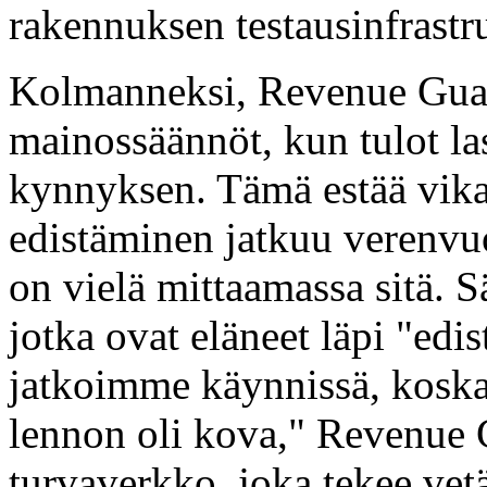
rakennuksen testausinfrastr
Kolmanneksi, Revenue Guard
mainossäännöt, kun tulot la
kynnyksen. Tämä estää vikat
edistäminen jatkuu verenvu
on vielä mittaamassa sitä. 
jotka ovat eläneet läpi "edi
jatkoimme käynnissä, koska 
lennon oli kova," Revenue 
turvaverkko, joka tekee vet