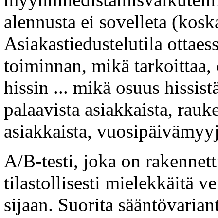
alennusta ei sovelleta (kosk
Asiakastiedustelutila ottaes
toiminnan, mikä tarkoittaa,
hissin ... mikä osuus hissistä
palaavista asiakkaista, rauk
asiakkaista, vuosipäivämyyj
A/B-testi, joka on rakennett
tilastollisesti mielekkäitä v
sijaan. Suorita sääntövarian