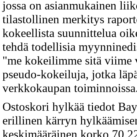
jossa on asianmukainen liik
tilastollinen merkitys raport
kokeellista suunnittelua oike
tehdä todellisia myynninedis
"me kokeilimme sitä viime v
pseudo-kokeiluja, jotka läp
verkkokaupan toiminnoissa
Ostoskori hylkää tiedot Bay
erillinen kärryn hylkäämise
keskimääräinen korko 70,22 