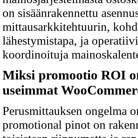
on sisäänrakennettu asennu
mittausarkkitehtuurin, koh
lähestymistapa, ja operatii
koordinoituja mainoskalente
Miksi promootio ROI on
useimmat WooCommerc
Perusmittauksen ongelma 
promotional pinot on rakenn