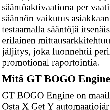
sääntöaktivaationa per vaat
säännön vaikutus asiakkaan
testaamalla sääntöjä itsenä
erilainen mittausarkkitehtu
jäljitys, joka luonnehtii p
promotional raportointia.
Mitä GT BOGO Engine t
GT BOGO Engine on maailm
Osta X Get Y automaatiojärj