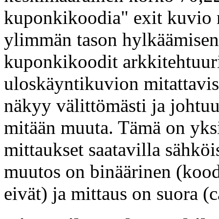
kuponkikoodia" exit kuvio
ylimmän tason hylkäämisen 
kuponkikoodit arkkitehtuur
uloskäyntikuvion mitattavis
näkyy välittömästi ja johtu
mitään muuta. Tämä on yksi
mittaukset saatavilla sähk
muutos on binäärinen (koodi
eivät) ja mittaus on suora 