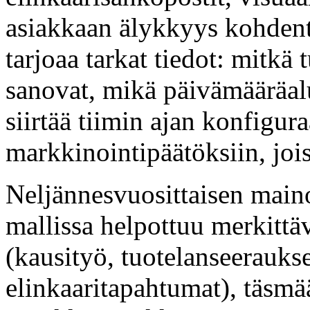
asiakkaan älykkyys kohden
tarjoaa tarkat tiedot: mitkä t
sanovat, mikä päivämääräalu
siirtää tiimin ajan konfigur
markkinointipäätöksiin, joi
Neljännesvuosittaisen maino
mallissa helpottuu merkittä
(kausityö, tuotelanseerauks
elinkaaritapahtumat), täsmä