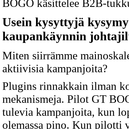
BOGO käsittelee B2B-tukk
Usein kysyttyjä kysymy
kaupankäynnin johtajil
Miten siirrämme mainoskale
aktiivisia kampanjoita?
Plugins rinnakkain ilman ko
mekanismeja. Pilot GT BOG
tulevia kampanjoita, kun lo
olemassa pino. Kun pilotti 