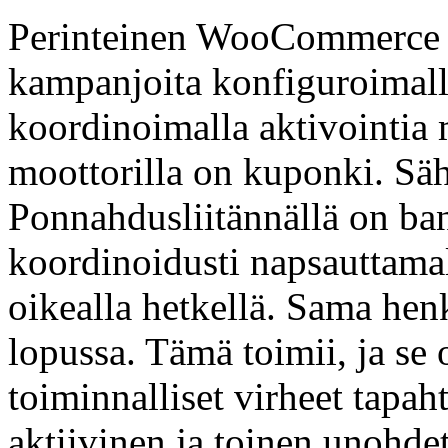
Perinteinen WooCommerce pi
kampanjoita konfiguroimalla
koordinoimalla aktivointia 
moottorilla on kuponki. Säh
Ponnahdusliitännällä on ban
koordinoidusti napsauttamal
oikealla hetkellä. Sama hen
lopussa. Tämä toimii, ja se
toiminnalliset virheet tapa
aktiivinen ja toinen unohdet