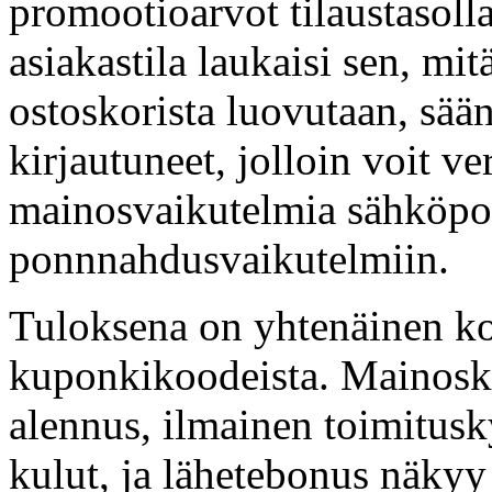
promootioarvot tilaustasolla
asiakastila laukaisi sen, mit
ostoskorista luovutaan, sään
kirjautuneet, jolloin voit ve
mainosvaikutelmia sähköpo
ponnnahdusvaikutelmiin.
Tuloksena on yhtenäinen ko
kuponkikoodeista. Mainoska
alennus, ilmainen toimitusk
kulut, ja lähetebonus näkyy