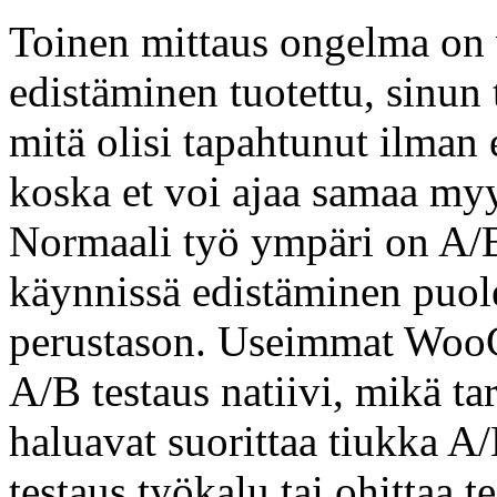
Toinen mittaus ongelma on v
edistäminen tuotettu, sinun 
mitä olisi tapahtunut ilman
koska et voi ajaa samaa my
Normaali työ ympäri on A/B 
käynnissä edistäminen puol
perustason. Useimmat WooC
A/B testaus natiivi, mikä ta
haluavat suorittaa tiukka A/B
testaus työkalu tai ohittaa 