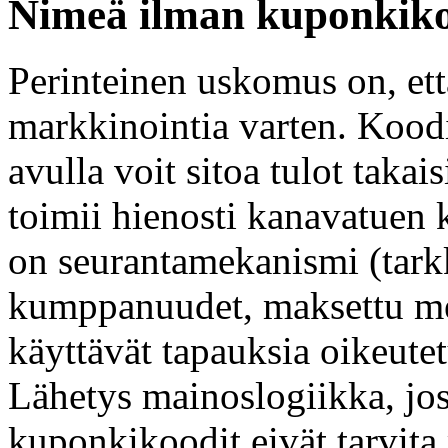
Nimeä ilman kuponkik
Perinteinen uskomus on, ett
markkinointia varten. Koodi
avulla voit sitoa tulot taka
toimii hienosti kanavatuen 
on seurantamekanismi (tarkk
kumppanuudet, maksettu me
käyttävät tapauksia oikeute
Lähetys mainoslogiikka, jo
kuponkikoodit eivät tarvita