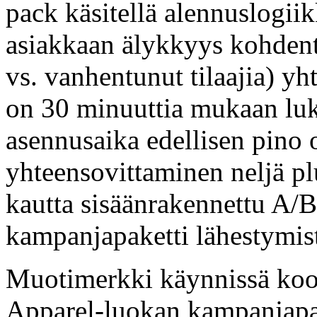
pack käsitellä alennuslogiik
asiakkaan älykkyys kohdenta
vs. vanhentunut tilaajia) y
on 30 minuuttia mukaan luki
asennusaika edellisen pino 
yhteensovittaminen neljä pl
kautta sisäänrakennettu A/B
kampanjapaketti lähestymist
Muotimerkki käynnissä koo
Apparel-luokan kampanjapake