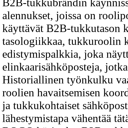
B2B-tukkubrändin käynnissä
alennukset, joissa on roolip
käyttävät B2B-tukkutason k
tasologiikkaa, tukkuroolin 
edistymispalkkia, joka näytt
elinkaarisähköposteja, jotka
Historiallinen työnkulku vaa
roolien havaitsemisen koord
ja tukkukohtaiset sähköpos
lähestymistapa vähentää tät