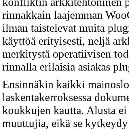
konfliktin arkkitehtoninen p
rinnakkain laajemman Woo
ilman taistelevat muita plug
käyttöä erityisesti, neljä ar
merkitystä operatiivisen to
rinnalla erilaisia asiakas pl
Ensinnäkin kaikki mainoslo
laskentakerroksessa doku
koukkujen kautta. Alusta e
muuttujia, eikä se kytkeyd