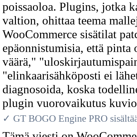
poissaoloa. Plugins, jotka 
valtion, ohittaa teema malle
WooCommerce sisätilat patc
epäonnistumisia, että pinta
väärä," "uloskirjautumispain
"elinkaarisähköposti ei lähet
diagnosoida, koska todellin
plugin vuorovaikutus kuvio
✓ GT BOGO Engine PRO sisältää 
Tämä viesti on WooCommerce