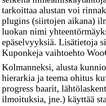
tarkoittaa alustan voi rinn
plugins (siirtojen aikana) il
luokan nimi yhteentörmäyks
epäselvyyksiä. Lisätietoja 
Kuponkeja vaihtoehto Wo
Kolmanneksi, alusta kunni
hierarkia ja teema ohitus kuv
progress baarit, lähtölaskent
ilmoituksia, jne.) käyttää