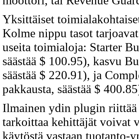
moottori, tai Revenue Guar
Yksittäiset toimialakohtais
Kolme nippu tasot tarjoavat 
useita toimialoja: Starter B
säästää $ 100.95), kasvu Bu
säästää $ 220.91), ja Compl
pakkausta, säästää $ 400.85
Ilmainen ydin plugin riittää
tarkoittaa kehittäjät voivat 
käytöstä vastaan tuotanto-y