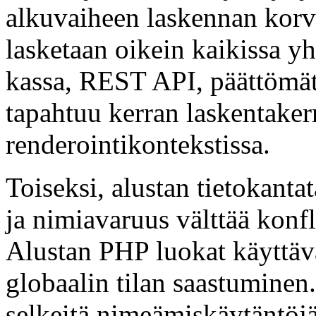
alkuvaiheen laskennan kor
lasketaan oikein kaikissa yh
kassa, REST API, päättömät 
tapahtuu kerran laskentaker
renderointikontekstissa.
Toiseksi, alustan tietokanta
ja nimiavaruus välttää konfl
Alustan PHP luokat käyttävä
globaalin tilan saastumine
selkeitä nimeämiskäytäntöj