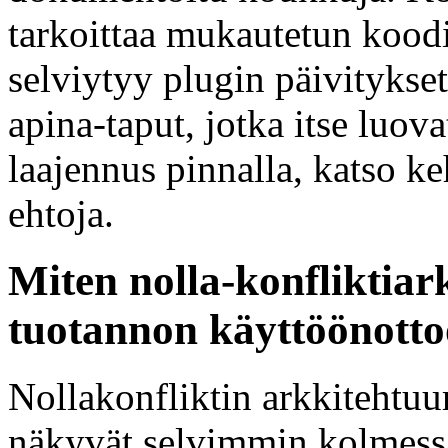
tarkoittaa mukautetun koodi
selviytyy plugin päivitykset
apina-taput, jotka itse luova
laajennus pinnalla, katso k
ehtoja.
Miten nolla-konfliktiar
tuotannon käyttöönott
Nollakonfliktin arkkitehtuur
näkyvät selvimmin kolmessa