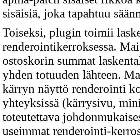
sisäisiä, joka tapahtuu säännö
Toiseksi, plugin toimii lask
renderointikerroksessa. Mai
ostoskorin summat laskentak
yhden totuuden lähteen. Ma
kärryn näyttö renderointi k
yhteyksissä (kärrysivu, min
toteutettava johdonmukaisesti
useimmat renderointi-kerros