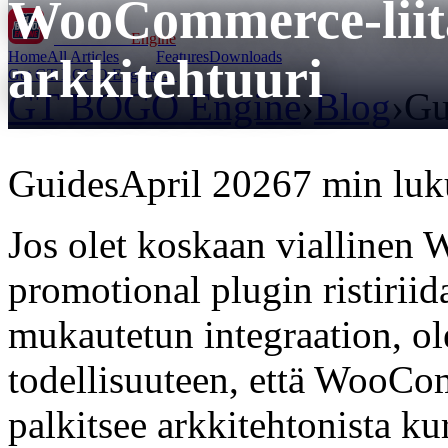
WooCommerce-liit
GT BOGO
Engine
Home
All Articles
Features
Downloads
arkkitehtuuri
Get GT BOGO Engine →
GT BOGO Engine
›
Blog
›
Gu
Guides
April 2026
7 min luk
Jos olet koskaan viallinen
promotional plugin ristiriid
mukautetun integraation, ol
todellisuuteen, että WooC
palkitsee arkkitehtonista ku