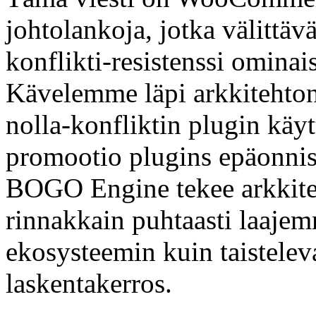
johtolankoja, jotka välittäv
konflikti-resistenssi omina
Kävelemme läpi arkkitehtonis
nolla-konfliktin plugin käy
promootio plugins epäonnist
BOGO Engine tekee arkkiteh
rinnakkain puhtaasti laa
ekosysteemin kuin taistelev
laskentakerros.