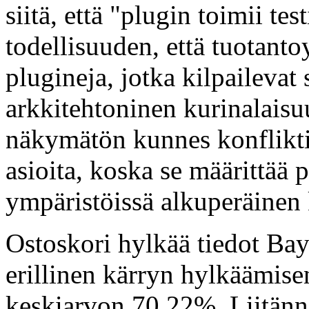
siitä, että "plugin toimii t
todellisuuden, että tuotant
plugineja, jotka kilpailevat
arkkitehtoninen kurinalaisuu
näkymätön kunnes konfliktit
asioita, koska se määrittää 
ympäristöissä alkuperäinen k
Ostoskori hylkää tiedot Bay
erillinen kärryn hylkäämise
keskiarvon 70,22%. Liitännä