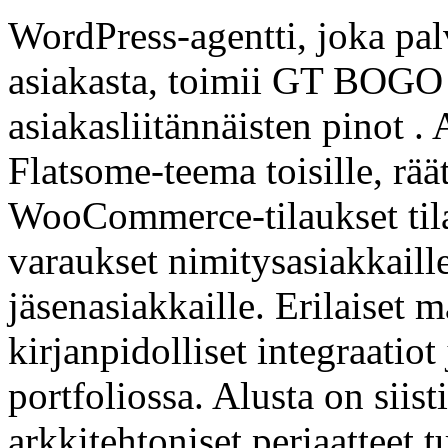
WordPress-agentti, joka p
asiakasta, toimii GT BOGO 
asiakasliitännäisten pinot . 
Flatsome-teema toisille, rä
WooCommerce-tilaukset til
varaukset nimitysasiakkai
jäsenasiakkaille. Erilaiset m
kirjanpidolliset integraatiot
portfoliossa. Alusta on siis
arkkitehtoniset periaatteet 