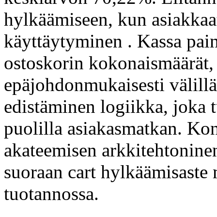
hylkäämiseen, kun asiakkaa
käyttäytyminen . Kassa paini
ostoskorin kokonaismäärät, 
epäjohdonmukaisesti välillä 
edistäminen logiikka, joka tu
puolilla asiakasmatkan. Konf
akateemisen arkkitehtoninen
suoraan cart hylkäämisast
tuotannossa.