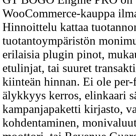
WooCommerce-kauppa ilman 
Hinnoittelu kattaa tuotanno
tuotantoympäristön monimutk
erilaisia plugin pinot, muka
etulinjat, tai suuret transa
kiinteän hinnan. Ei ole per-
älykkyys kerros, elinkaari s
kampanjapaketti kirjasto, 
kohdentaminen, monivaluutt