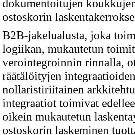
dokumentoitujen koukkujen 
ostoskorin laskentakerrokse
B2B-jakelualusta, joka toim
logiikan, mukautetun toimi
verointegroinnin rinnalla, o
räätälöityjen integraatioide
nollaristiriitainen arkkiteht
integraatiot toimivat edelle
oikein mukautetun laskentay
ostoskorin laskeminen tuott