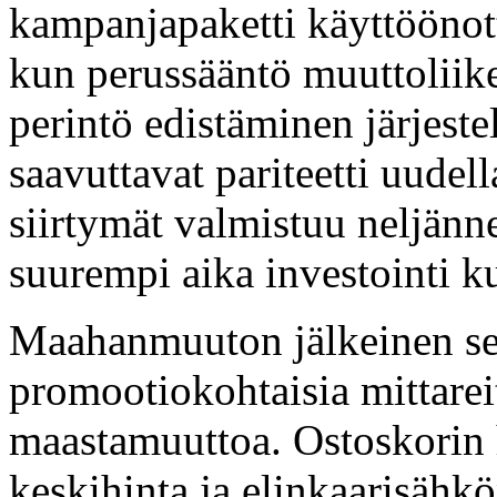
kampanjapaketti käyttöönotto
kun perussääntö muuttoliike
perintö edistäminen järjest
saavuttavat pariteetti uudel
siirtymät valmistuu neljänn
suurempi aika investointi ku
Maahanmuuton jälkeinen seu
promootiokohtaisia mittareit
maastamuuttoa. Ostoskorin
keskihinta ja elinkaarisähkö