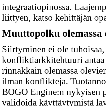
integraatiopinossa. Laajemp
liittyen, katso kehittäjän
Muuttopolku olemassa o
Siirtyminen ei ole tuhoisaa,
konfliktiarkkitehtuuri ant
rinnakkain olemassa olevien
ilman konflikteja. Tuotann
BOGO Engine:n nykyisen pr
validoida käyttäytymistä lav