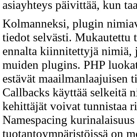
asiayhteys päivittää, kun taa
Kolmanneksi, plugin nimiav
tiedot selvästi. Mukautettu 
ennalta kiinnitettyjä nimiä, j
muiden plugins. PHP luokat
estävät maailmanlaajuisen t
Callbacks käyttää selkeitä 
kehittäjät voivat tunnistaa ri
Namespacing kurinalaisuus 
tuotantoympäristöissä on mo