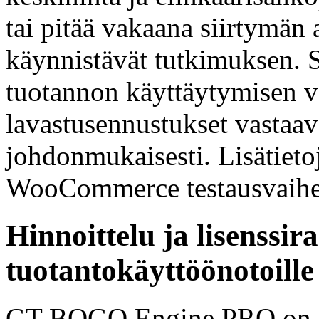
tai pitää vakaana siirtymän
käynnistävät tutkimuksen. S
tuotannon käyttäytymisen vä
lavastusennustukset vastaav
johdonmukaisesti. Lisätietoj
WooCommerce testausvaihe
Hinnoittelu ja lisenssir
tuotantokäyttöönotoille
GT BOGO Engine PRO on $