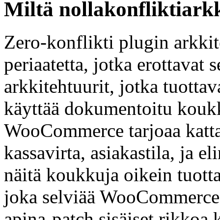
Miltä nollakonfliktiark
Zero-konflikti plugin arkkit
periaatetta, jotka erottavat
arkkitehtuurit, jotka tuotta
käyttää dokumentoitu koukku
WooCommerce tarjoaa kattav
kassavirta, asiakastila, ja e
näitä koukkuja oikein tuotta
joka selviää WooCommerce pä
apina-patch sisäiset rikko