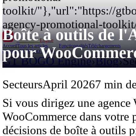
toolkit/"},"url":"https://g
agency-promotional-toolkit
Boîte à outils de 
GT BOGO
Engine
Accueil
Tous les articles
Fonctionnalités
Téléchargements
pour WooCommer
Obtenir GT BOGO Engine →
GT BOGO Engine
›
Blog
›
Se
Secteurs
April 2026
7 min de
Si vous dirigez une agence W
WooCommerce dans votre por
décisions de boîte à outils p