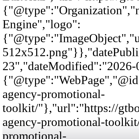
{"@type":"Organization"
Engine","logo":
{"@type":"ImageObject","url
512x512.png"}},"datePubli
23","dateModified":"2026-
{"@type":"WebPage","@id":
agency-promotional-
toolkit/"},"url":"https://g
agency-promotional-toolkit
promotional-