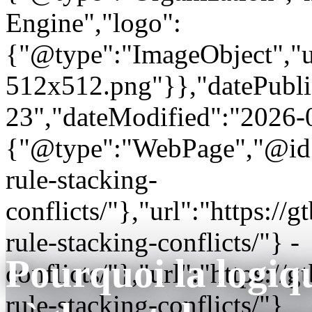
Engine","logo":
{"@type":"ImageObject","url
512x512.png"}},"datePubli
23","dateModified":"2026-
{"@type":"WebPage","@id"
rule-stacking-
conflicts/"},"url":"https:
rule-stacking-conflicts/"} -
Pourquoi la logiqu
conflicts/"},"url":"https:
rule-stacking-conflicts/"}