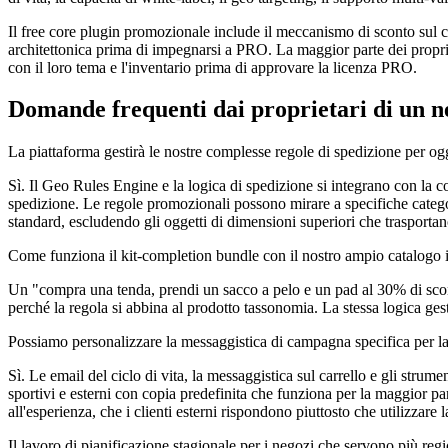
Il free core plugin promozionale include il meccanismo di sconto sul ca
architettonica prima di impegnarsi a PRO. La maggior parte dei propriet
con il loro tema e l'inventario prima di approvare la licenza PRO.
Domande frequenti dai proprietari di un ne
La piattaforma gestirà le nostre complesse regole di spedizione per og
Sì. Il Geo Rules Engine e la logica di spedizione si integrano con la 
spedizione. Le regole promozionali possono mirare a specifiche categor
standard, escludendo gli oggetti di dimensioni superiori che trasporta
Come funziona il kit-completion bundle con il nostro ampio catalogo 
Un "compra una tenda, prendi un sacco a pelo e un pad al 30% di sconto
perché la regola si abbina al prodotto tassonomia. La stessa logica gest
Possiamo personalizzare la messaggistica di campagna specifica per l
Sì. Le email del ciclo di vita, la messaggistica sul carrello e gli strum
sportivi e esterni con copia predefinita che funziona per la maggior parte
all'esperienza, che i clienti esterni rispondono piuttosto che utilizza
Il lavoro di pianificazione stagionale per i negozi che servono più regi