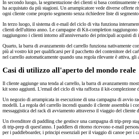
In secondo luogo, la segmentazione dei clienti si basa continuamente 
ha acquistato da più stagioni. Un arrampicatore vede diverse offerte ris
ogni cliente come proprio segmento senza richiedere liste di segmento
In terzo luogo, il sistema di e-mail del ciclo di vita funziona interam
clienti dell'ultimo anno. Le campagne di Kit-completion raggiungono i 
raggiungono i clienti intorno all'anniversario dei principali acquisti d
Quarto, la barra di avanzamento del carrello funziona nativamente come 
più al vostro kit per qualificarsi per il pacchetto del contenitore del
nel carrello automaticamente quando una regola rilevante è attiva, gli a
Casi di utilizzo all'aperto del mondo reale
Il cliente aggiunge una tenda al carrello, la barra di avanzamento mos
kit sono aggiunti. L'email del ciclo di vita rafforza il kit-complezion
Un negozio di arrampicata in esecuzione di una campagna di avvio rack
modelli. La regola del carrello incendi quando il cliente assembla i com
messaggistica del rack di avviamento attraverso il viaggio del cliente
Un rivenditore di paddling che gestisce una campagna di trip-prep stagio
di trip-prep di quest'anno. I paddlers di ritorno ricevono e-mail person
per i paddleboarder, i principi essenziali per il viaggio di canoe per i 