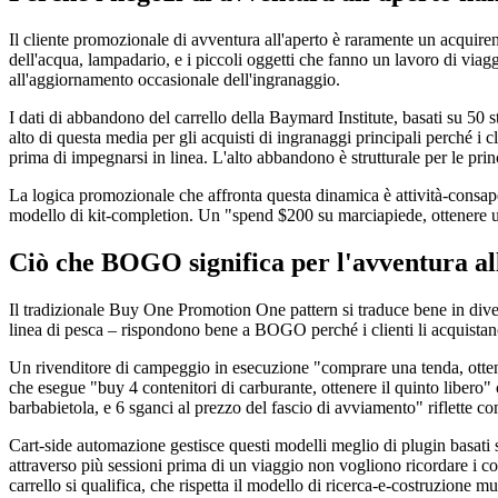
Il cliente promozionale di avventura all'aperto è raramente un acquiren
dell'acqua, lampadario, e i piccoli oggetti che fanno un lavoro di viag
all'aggiornamento occasionale dell'ingranaggio.
I dati di abbandono del carrello della Baymard Institute, basati su 50
alto di questa media per gli acquisti di ingranaggi principali perché i 
prima di impegnarsi in linea. L'alto abbandono è strutturale per le pri
La logica promozionale che affronta questa dinamica è attività-consap
modello di kit-completion. Un "spend $200 su marciapiede, ottenere un 
Ciò che BOGO significa per l'avventura al
Il tradizionale Buy One Promotion One pattern si traduce bene in diverse
linea di pesca – rispondono bene a BOGO perché i clienti li acquistano
Un rivenditore di campeggio in esecuzione "comprare una tenda, otten
che esegue "buy 4 contenitori di carburante, ottenere il quinto libero
barbabietola, e 6 sganci al prezzo del fascio di avviamento" riflette co
Cart-side automazione gestisce questi modelli meglio di plugin basati su
attraverso più sessioni prima di un viaggio non vogliono ricordare i c
carrello si qualifica, che rispetta il modello di ricerca-e-costruzione 