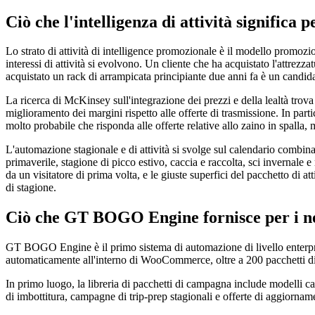
Ciò che l'intelligenza di attività significa p
Lo strato di attività di intelligence promozionale è il modello promozio
interessi di attività si evolvono. Un cliente che ha acquistato l'attrezz
acquistato un rack di arrampicata principiante due anni fa è un candid
La ricerca di McKinsey sull'integrazione dei prezzi e della lealtà trova
miglioramento dei margini rispetto alle offerte di trasmissione. In part
molto probabile che risponda alle offerte relative allo zaino in spalla,
L'automazione stagionale e di attività si svolge sul calendario combin
primaverile, stagione di picco estivo, caccia e raccolta, sci invernale e
da un visitatore di prima volta, e le giuste superfici del pacchetto di 
di stagione.
Ciò che GT BOGO Engine fornisce per i ne
GT BOGO Engine è il primo sistema di automazione di livello enter
automaticamente all'interno di WooCommerce, oltre a 200 pacchetti di ca
In primo luogo, la libreria di pacchetti di campagna include modelli cal
di imbottitura, campagne di trip-prep stagionali e offerte di aggiornament