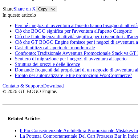
Share
Share on X
Copy link
In questo articolo
Perché i negozi di avventura all'aperto hanno bisogno di attivi
Ciò che BOGO significa per l'avventura all'aperto Categorie
Ciò che l'intelligenza di attività significa per i rivenditori all'ape
Ciò che GT BOGO Engine fornisce per i negozi di avventura al
Casi di utilizzo all'aperto del mondo reale
Confronto: Tradizionale Avventura Promozionale Stack vs 
Sentiero di migrazione per i negozi di avventura all'aperto
Struttura dei prezzi e delle licenze
Domande frequenti dai proprietari di un negozio di avventura al
Pronto per automatizzare le tue promozioni WooCommerce?
Contatto & Supporto
Download
© 2026 GT BOGO Engine.
Related Articles
Il Piu Consequenziale Architettura Promozionale Mistakes I
La Potenza Comportamentale Del Cart Progress Bar In Inde