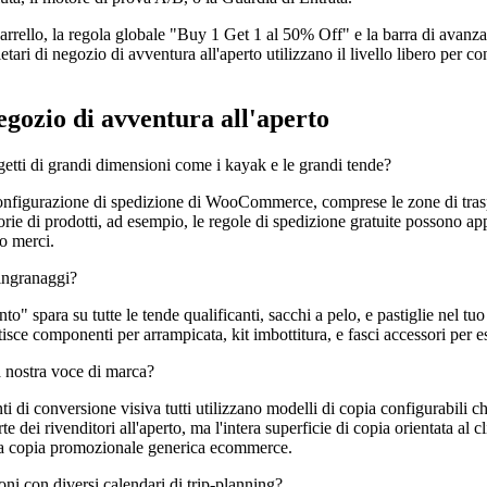
rrello, la regola globale "Buy 1 Get 1 al 50% Off" e la barra di avanzame
ari di negozio di avventura all'aperto utilizzano il livello libero per 
gozio di avventura all'aperto
getti di grandi dimensioni come i kayak e le grandi tende?
configurazione di spedizione di WooCommerce, comprese le zone di traspo
ie di prodotti, ad esempio, le regole di spedizione gratuite possono app
no merci.
ingranaggi?
" spara su tutte le tende qualificanti, sacchi a pelo, e pastiglie nel 
isce componenti per arrampicata, kit imbottitura, e fasci accessori per e
a nostra voce di marca?
enti di conversione visiva tutti utilizzano modelli di copia configurabili
 dei rivenditori all'aperto, ma l'intera superficie di copia orientata al c
re la copia promozionale generica ecommerce.
oni con diversi calendari di trip-planning?