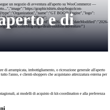
i esegue un negozio di avventura all'aperto su WooCommerce —
rto...","image":"https://graphictshirts.shop/bogo/icon-
perto e di
{"@type":"Organization","name":"GT BOGO Engine","logo":
26-05-05","mainEntityOfPage":
eals-outdoor-adventure/"} hed":"2026-04-23","dateModified":"2026-
tbogoengine.com/blog/bogo-deals-outdoor-adventure/"}
 di arrampicata, imbottigliamento, o ricreazione generale all'aperto
 tutto l'anno, e clienti-shoppers che acquistano attrezzatura esterna per
stagionali, ai modelli di acquisto di kit-coordination e alla preferenza
oni