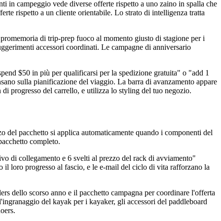
i in campeggio vede diverse offerte rispetto a uno zaino in spalla che
e rispetto a un cliente orientabile. Lo strato di intelligenza tratta
 I promemoria di trip-prep fuoco al momento giusto di stagione per i
suggerimenti accessori coordinati. Le campagne di anniversario
pend $50 in più per qualificarsi per la spedizione gratuita" o "add 1
pensano sulla pianificazione del viaggio. La barra di avanzamento appare
i progresso del carrello, e utilizza lo styling del tuo negozio.
rezzo del pacchetto si applica automaticamente quando i componenti del
 pacchetto completo.
vo di collegamento e 6 svelti al prezzo del rack di avviamento"
 loro progresso al fascio, e le e-mail del ciclo di vita rafforzano la
dlers dello scorso anno e il pacchetto campagna per coordinare l'offerta
— l'ingranaggio del kayak per i kayaker, gli accessori del paddleboard
noers.