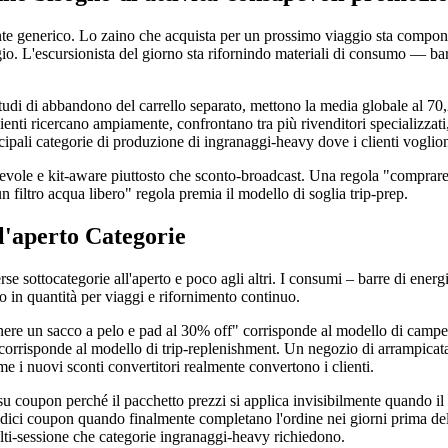
te generico. Lo zaino che acquista per un prossimo viaggio sta componend
gio. L'escursionista del giorno sta rifornindo materiali di consumo — bar
 studi di abbandono del carrello separato, mettono la media globale al 70
clienti ricercano ampiamente, confrontano tra più rivenditori specializzat
ncipali categorie di produzione di ingranaggi-heavy dove i clienti voglio
evole e kit-aware piuttosto che sconto-broadcast. Una regola "comprare 
filtro acqua libero" regola premia il modello di soglia trip-prep.
l'aperto Categorie
 sottocategorie all'aperto e poco agli altri. I consumi – barre di energi
 in quantità per viaggi e rifornimento continuo.
ere un sacco a pelo e pad al 30% off" corrisponde al modello di campeg
" corrisponde al modello di trip-replenishment. Un negozio di arrampica
me i nuovi sconti convertitori realmente convertono i clienti.
 coupon perché il pacchetto prezzi si applica invisibilmente quando il ca
odici coupon quando finalmente completano l'ordine nei giorni prima del
multi-sessione che categorie ingranaggi-heavy richiedono.