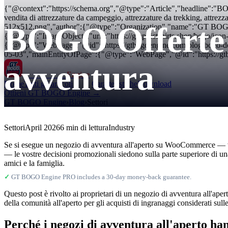
{"@context":"https://schema.org","@type":"Article","headline":"BOG
vendita di attrezzature da campeggio, attrezzature da trekking, attrezza
BOGO Offerte p
512x512.png","author":{"@type":"Organization","name":"GT BOGO 
{"@type":"ImageObject","url":"https://graphictshirts.shop/bogo/i
{"@type":"WebPage","@id":"https://gtbogoengine.com/blog/bogo-dea
05-03","mainEntityOfPage":{"@type":"WebPage","@id":"https://gtbo
avventura
GT BOGO
Engine
Home
Tutti gli articoli
Caratteristiche
Download
Ottieni GT BOGO Engine →
GT BOGO Engine
›
Blog
›
Settori
Settori
April 2026
6 min di lettura
Industry
Se si esegue un negozio di avventura all'aperto su WooCommerce — vend
— le vostre decisioni promozionali siedono sulla parte superiore di una 
amici e la famiglia.
✓
GT BOGO Engine PRO includes a 30-day money-back guarantee.
Questo post è rivolto ai proprietari di un negozio di avventura all'apert
della comunità all'aperto per gli acquisti di ingranaggi considerati sul
Perché i negozi di avventura all'aperto ha