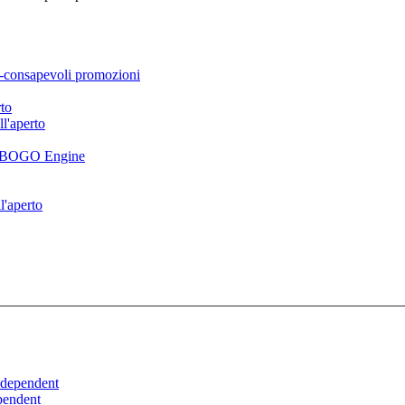
tà-consapevoli promozioni
rto
l'aperto
GT BOGO Engine
l'aperto
ndependent
pendent