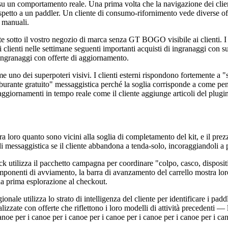
su un comportamento reale. Una prima volta che la navigazione dei client
petto a un paddler. Un cliente di consumo-rifornimento vede diverse offert
 manuali.
ente sotto il vostro negozio di marca senza GT BOGO visibile ai clienti.
clienti nelle settimane seguenti importanti acquisti di ingranaggi con 
i ingranaggi con offerte di aggiornamento.
uno dei superpoteri visivi. I clienti esterni rispondono fortemente a "s
 carburante gratuito" messaggistica perché la soglia corrisponde a come 
ggiornamenti in tempo reale come il cliente aggiunge articoli del plugin d
tra loro quanto sono vicini alla soglia di completamento del kit, e il p
e di messaggistica se il cliente abbandona a tenda-solo, incoraggiandoli a
 utilizza il pacchetto campagna per coordinare "colpo, casco, dispositi
ponenti di avviamento, la barra di avanzamento del carrello mostra loro il
 da prima esplorazione al checkout.
nale utilizza lo strato di intelligenza del cliente per identificare i pad
alizzate con offerte che riflettono i loro modelli di attività precedenti 
canoe per i canoe per i canoe per i canoe per i canoe per i canoe per i ca