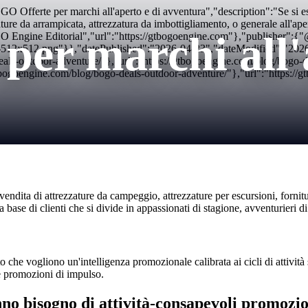
O Offerte per marchi all'aperto e di avventura","description":"Se s
ture da arrampicata, attrezzatura da imbottigliamento, o generale all'ape
er marchi all'a
Engine Editorial","url":"https://gtbogoengine.com"},"publisher":
con-512x512.png"}},"datePublished":"2026-04-23","dateModified":"20
ls-outdoor-adventure/"},"url":"https://gtbogoengine.com/blog/bogo-d
goengine.com/blog/bogo-deals-outdoor-adventure/"},"url":"https://g
ita di attrezzature da campeggio, attrezzature per escursioni, forniture
base di clienti che si divide in appassionati di stagione, avventurieri di
o che vogliono un'intelligenza promozionale calibrata ai cicli di attività 
le promozioni di impulso.
nno bisogno di attività-consapevoli promozi