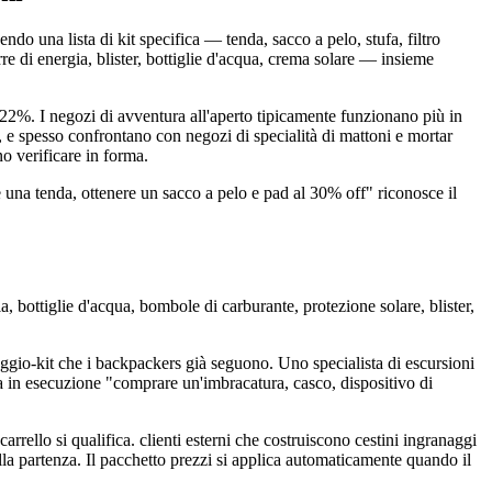
o una lista di kit specifica — tenda, sacco a pelo, stufa, filtro
re di energia, blister, bottiglie d'acqua, crema solare — insieme
,22%. I negozi di avventura all'aperto tipicamente funzionano più in
i, e spesso confrontano con negozi di specialità di mattoni e mortar
no verificare in forma.
una tenda, ottenere un sacco a pelo e pad al 30% off" riconosce il
a, bottiglie d'acqua, bombole di carburante, protezione solare, blister,
gio-kit che i backpackers già seguono. Uno specialista di escursioni
ta in esecuzione "comprare un'imbracatura, casco, dispositivo di
rrello si qualifica. clienti esterni che costruiscono cestini ingranaggi
la partenza. Il pacchetto prezzi si applica automaticamente quando il