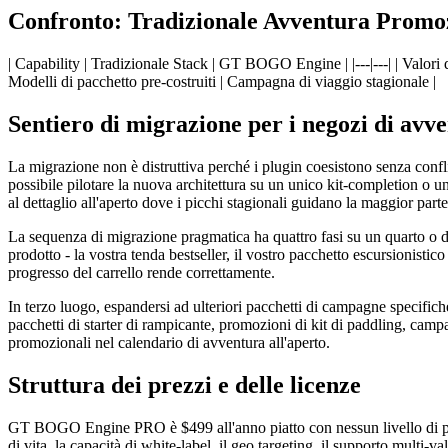
Confronto: Tradizionale Avventura Prom
| Capability | Tradizionale Stack | GT BOGO Engine | |---|---| | Valori 
Modelli di pacchetto pre-costruiti | Campagna di viaggio stagionale |
Sentiero di migrazione per i negozi di avve
La migrazione non è distruttiva perché i plugin coesistono senza conf
possibile pilotare la nuova architettura su un unico kit-completion o 
al dettaglio all'aperto dove i picchi stagionali guidano la maggior parte
La sequenza di migrazione pragmatica ha quattro fasi su un quarto o due 
prodotto - la vostra tenda bestseller, il vostro pacchetto escursionistic
progresso del carrello rende correttamente.
In terzo luogo, espandersi ad ulteriori pacchetti di campagne specifich
pacchetti di starter di rampicante, promozioni di kit di paddling, cam
promozionali nel calendario di avventura all'aperto.
Struttura dei prezzi e delle licenze
GT BOGO Engine PRO è $499 all'anno piatto con nessun livello di prezzi 
di vita, la capacità di white-label, il geo targeting, il supporto multi-v