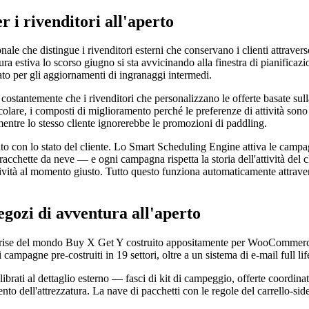
er i rivenditori all'aperto
nale che distingue i rivenditori esterni che conservano i clienti attravers
atura estiva lo scorso giugno si sta avvicinando alla finestra di pianifica
ato per gli aggiornamenti di ingranaggi intermedi.
 costantemente che i rivenditori che personalizzano le offerte basate sull
icolare, i composti di miglioramento perché le preferenze di attività sono
 mentre lo stesso cliente ignorerebbe le promozioni di paddling.
ato con lo stato del cliente. Lo Smart Scheduling Engine attiva le camp
 racchette da neve — e ogni campagna rispetta la storia dell'attività del c
attività al momento giusto. Tutto questo funziona automaticamente attravers
gozi di avventura all'aperto
prise del mondo Buy X Get Y costruito appositamente per WooCommerce
mpagne pre-costruiti in 19 settori, oltre a un sistema di e-mail full li
ibrati al dettaglio esterno — fasci di kit di campeggio, offerte coordinat
o dell'attrezzatura. La nave di pacchetti con le regole del carrello-side, i