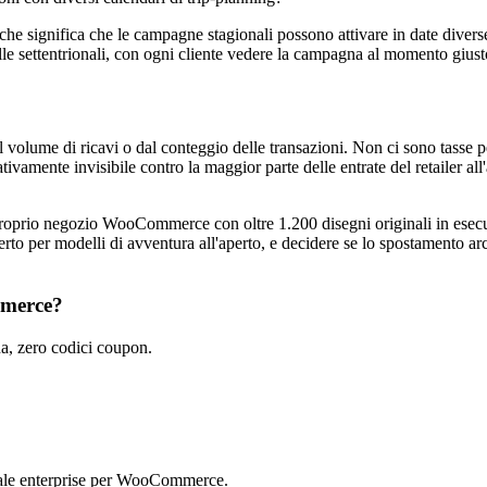
che significa che le campagne stagionali possono attivare in date diverse
lle settentrionali, con ogni cliente vedere la campagna al momento giusto
e di ricavi o dal conteggio delle transazioni. Non ci sono tasse per tr
ativamente invisibile contro la maggior parte delle entrate del retailer all
 negozio WooCommerce con oltre 1.200 disegni originali in esecuzion
aperto per modelli di avventura all'aperto, e decidere se lo spostamento ar
mmerce?
, zero codici coupon.
ale enterprise per WooCommerce.