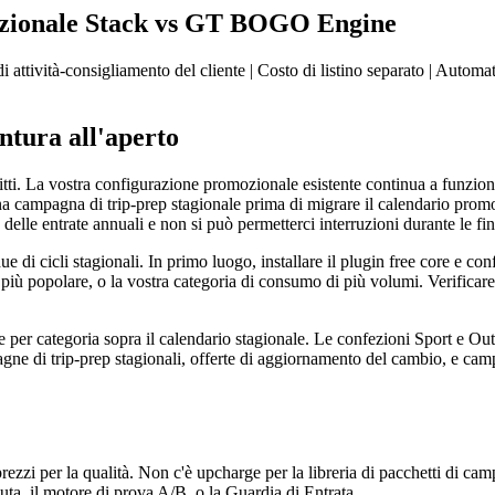
ozionale Stack vs GT BOGO Engine
di attività-consigliamento del cliente | Costo di listino separato | Autom
ntura all'aperto
litti. La vostra configurazione promozionale esistente continua a funzi
una campagna di trip-prep stagionale prima di migrare il calendario pro
 delle entrate annuali e non si può permetterci interruzioni durante le fin
di cicli stagionali. In primo luogo, installare il plugin free core e con
o più popolare, o la vostra categoria di consumo di più volumi. Verificare 
e per categoria sopra il calendario stagionale. Le confezioni Sport e Ou
pagne di trip-prep stagionali, offerte di aggiornamento del cambio, e c
per la qualità. Non c'è upcharge per la libreria di pacchetti di campagna
aluta, il motore di prova A/B, o la Guardia di Entrata.