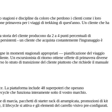
o stagioni e discipline da coloro che perdono i clienti come i loro
zione primavera per i viaggi di trekking di quest'anno. Un cliente che ha
a storia del cliente producono da 2 a 4 punti percentuali di
 persistenti - un cliente che acquista costantemente l'ingranaggio è
agne in momenti stagionali appropriati — pianificazione del viaggio
liente. Un escursionista di ritorno ottiene offerte di primavera diverse
o lo strato di transizione del cliente piuttosto che richiede il manuale
. La piattaforma include 48 superpoteri che operano
fecycle che funziona interamente sotto il vostro marchio.
e di marcia, pacchetti di starter rack di arrampicata, promozioni di kit
l lifecycle si attiva e gli elementi del carrello visivo pre-configurati.