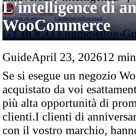
L'intelligence di a
GT BOGO
Engine
Home
Tutti gli articoli
Caratteristiche
Download
WooCommerce
Ottieni GT BOGO Engine →
GT BOGO Engine
›
Blog
›
Gu
Guide
April 23, 2026
12 min 
Se si esegue un negozio Wo
acquistato da voi esattament
più alta opportunità di prom
clienti.I clienti di annivers
con il vostro marchio, hanno