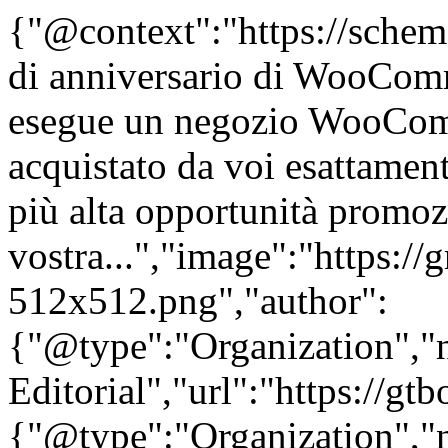
{"@context":"https://schema
di anniversario di WooComm
esegue un negozio WooComm
acquistato da voi esattament
più alta opportunità promoz
vostra...","image":"https://
512x512.png","author":
{"@type":"Organization"
Editorial","url":"https://g
{"@type":"Organization"