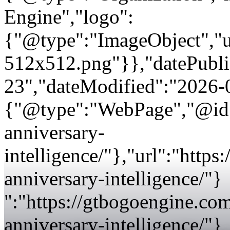
Engine","logo":
{"@type":"ImageObject","url
512x512.png"}},"datePubli
23","dateModified":"2026-
{"@type":"WebPage","@id"
anniversary-
intelligence/"},"url":"htt
anniversary-intelligence/"}
":"https://gtbogoengine.c
anniversary-intelligence/"}