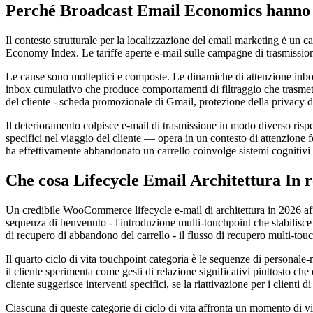
Perché Broadcast Email Economics hanno 
Il contesto strutturale per la localizzazione del email marketing è un c
Economy Index. Le tariffe aperte e-mail sulle campagne di trasmissione
Le cause sono molteplici e composte. Le dinamiche di attenzione inbox
inbox cumulativo che produce comportamenti di filtraggio che trasmettono
del cliente - scheda promozionale di Gmail, protezione della privacy di A
Il deterioramento colpisce e-mail di trasmissione in modo diverso rispe
specifici nel viaggio del cliente — opera in un contesto di attenzione f
ha effettivamente abbandonato un carrello coinvolge sistemi cognitivi
Che cosa Lifecycle Email Architettura In r
Un credibile WooCommerce lifecycle e-mail di architettura in 2026 affro
sequenza di benvenuto - l'introduzione multi-touchpoint che stabilisce 
di recupero di abbandono del carrello - il flusso di recupero multi-tou
Il quarto ciclo di vita touchpoint categoria è le sequenze di personal
il cliente sperimenta come gesti di relazione significativi piuttosto 
cliente suggerisce interventi specifici, se la riattivazione per i clienti 
Ciascuna di queste categorie di ciclo di vita affronta un momento di vi