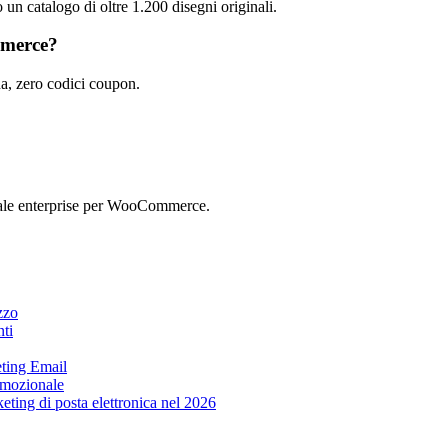
un catalogo di oltre 1.200 disegni originali.
mmerce?
, zero codici coupon.
ale enterprise per WooCommerce.
zzo
nti
ting Email
romozionale
ing di posta elettronica nel 2026