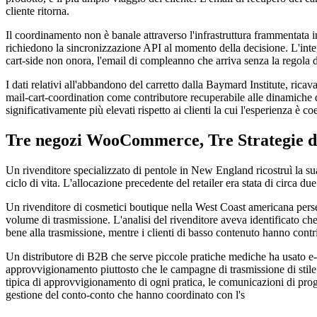
cliente ritorna.
Il coordinamento non è banale attraverso l'infrastruttura frammentata in c
richiedono la sincronizzazione API al momento della decisione. L'integr
cart-side non onora, l'email di compleanno che arriva senza la regola d
I dati relativi all'abbandono del carretto dalla Baymard Institute, rica
mail-cart-coordination come contributore recuperabile alle dinamiche d
significativamente più elevati rispetto ai clienti la cui l'esperienza è 
Tre negozi WooCommerce, Tre Strategie d
Un rivenditore specializzato di pentole in New England ricostruì la sua 
ciclo di vita. L'allocazione precedente del retailer era stata di circa due
Un rivenditore di cosmetici boutique nella West Coast americana persegu
volume di trasmissione. L'analisi del rivenditore aveva identificato ch
bene alla trasmissione, mentre i clienti di basso contenuto hanno contrib
Un distributore di B2B che serve piccole pratiche mediche ha usato e-ma
approvvigionamento piuttosto che le campagne di trasmissione di stile
tipica di approvvigionamento di ogni pratica, le comunicazioni di pro
gestione del conto-conto che hanno coordinato con l's