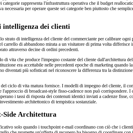
ei categorie rappresenta l'infrastruttura operativa che il budget reallocat
tiva necessaria per operare queste sei categorie ben piuttosto che sempl
 intelligenza dei clienti
 lo strato di intelligenza del cliente del commerciante per calibrare ogni
el carrello di abbandono mirata a un visitatore di prima volta differisce 
ato attraverso decine di ordini precedenti.
iclo di vita che produce l'impegno costante del cliente dall'architettura d
ituzione era accettabile nelle precedenti epoche di marketing quando la r
o diventati più sofisticati nel riconoscere la differenza tra la distinzion
a del ciclo di vita matura fornisce. I modelli di impegno del cliente, il c
he l'approccio di broadcast-style fisso-cadence non può corrispondere. I c
ano i tassi di risposta dei contenuti identici inviati a cadenze fisse, con
 investimento architettonico di tempistica sostanziale.
Side Architettura
ficativo solo quando i touchpoint e-mail coordinano con ciò che i clien
arrello che promette un'offerta di recupero ha bisogno di coordinare con i