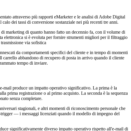
mentato attraverso più rapporti eMarketer e le analisi di Adobe Digital
alo dei tassi di conversione sostanziale nei più recenti tre anni.
 di marketing di quanto hanno fatto un decennio fa, con il volume di
lettronica si è evoluta per fornire strumenti migliori per il filtraggio
 trasmissione via sofistica
 innescati da comportamenti specifici del cliente e in tempo di momenti
Il carrello abbandono di recupero di posta in arrivo quando il cliente
ogrammato tempo di inviare.
 e-mail produce un impatto operativo significativo. La prima è la
 alla prima registrazione o al primo acquisto. La seconda è la sequenza
donato senza completare.
nniversari stagionali, e altri momenti di riconoscimento personale che
o-trigger — i messaggi licenziati quando il modello di impegno del
duce significativamente diverso impatto operativo rispetto all'e-mail di