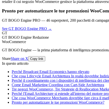
retailer il cui negozio WooCommerce gestisce la piattaforma attraverso 
Pronto per automatizzare le tue promozioni WooCo
GT BOGO Engine PRO — 46 superpoteri, 200 pacchetti di campagna
See GT BOGO Engine PRO →
GT
GT BOGO Engine Redazione
WooCommerce
GT BOGO Engine — la prima piattaforma di intelligenza promozion
Share
Share on X
Copy link
In questo articolo
Perché Broadcast Email Economics hanno rilevato
Che cosa Lifecycle Email Architettura In realtà dovrebbe Indiri
Perché il coordinamento con i dispositivi di intelligenza dei clie
Come Email Marketing Coordina con Cart-Side Architettura
Tre negozi WooCommerce, Tre Strategie di Reallocation Marke
Perché l'Email Architecture si estende all'interno del motore p
Che cosa WooCommerce Merchants dovrebbe fare circa il market
Pronto per automatizzare le tue promozioni WooCommerce?