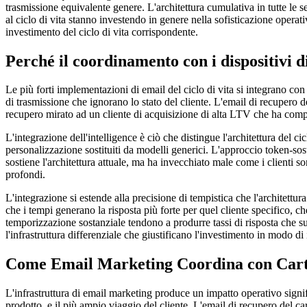
trasmissione equivalente genere. L'architettura cumulativa in tutte le s
al ciclo di vita stanno investendo in genere nella sofisticazione opera
investimento del ciclo di vita corrispondente.
Perché il coordinamento con i dispositivi di
Le più forti implementazioni di email del ciclo di vita si integrano con
di trasmissione che ignorano lo stato del cliente. L'email di recupero d
recupero mirato ad un cliente di acquisizione di alta LTV che ha compr
L'integrazione dell'intelligence è ciò che distingue l'architettura del c
personalizzazione sostituiti da modelli generici. L'approccio token-sost
sostiene l'architettura attuale, ma ha invecchiato male come i clienti son
profondi.
L'integrazione si estende alla precisione di tempistica che l'architettur
che i tempi generano la risposta più forte per quel cliente specifico, c
temporizzazione sostanziale tendono a produrre tassi di risposta che super
l'infrastruttura differenziale che giustificano l'investimento in modo di
Come Email Marketing Coordina con Cart-
L'infrastruttura di email marketing produce un impatto operativo signi
prodotto, e il più ampio viaggio del cliente. L'email di recupero del c