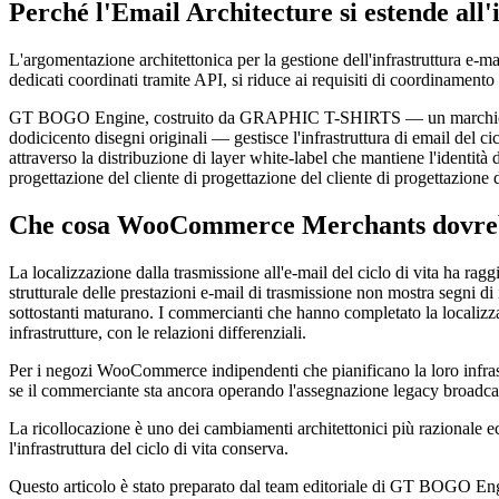
Perché l'Email Architecture si estende all
L'argomentazione architettonica per la gestione dell'infrastruttura e-ma
dedicati coordinati tramite API, si riduce ai requisiti di coordinamento c
GT BOGO Engine, costruito da GRAPHIC T-SHIRTS — un marchio di cout
dodicicento disegni originali — gestisce l'infrastruttura di email del
attraverso la distribuzione di layer white-label che mantiene l'identità d
progettazione del cliente di progettazione del cliente di progettazione del
Che cosa WooCommerce Merchants dovrebbe 
La localizzazione dalla trasmissione all'e-mail del ciclo di vita ha rag
strutturale delle prestazioni e-mail di trasmissione non mostra segni di 
sottostanti maturano. I commercianti che hanno completato la localiz
infrastrutture, con le relazioni differenziali.
Per i negozi WooCommerce indipendenti che pianificano la loro infrastrut
se il commerciante sta ancora operando l'assegnazione legacy broadc
La ricollocazione è uno dei cambiamenti architettonici più razionale 
l'infrastruttura del ciclo di vita conserva.
Questo articolo è stato preparato dal team editoriale di GT BOGO E