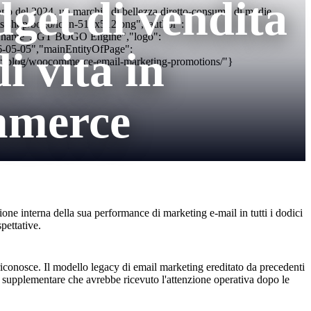
dget di vendita
o del 2024, un marchio di bellezza diretto-consumo di medie
irts.shop/bogo/icon-512x512.png","author":
","name":"GT BOGO Engine","logo":
26-05-05","mainEntityOfPage":
i vita in
om/blog/woocommerce-email-marketing-promotions/"}
mmerce
e interna della sua performance di marketing e-mail in tutti i dodici
pettative.
iconosce. Il modello legacy di email marketing ereditato da precedenti
ura supplementare che avrebbe ricevuto l'attenzione operativa dopo le