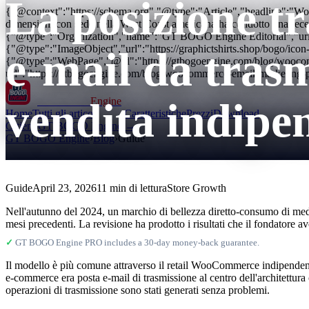
La posizione tr
{"@context":"https://schema.org","@type":"Article","headline":"Wo
dimensioni con sede nella West Coast americana ha condotto una recen
{"@type":"Organization","name":"GT BOGO Engine Editorial","url
{"@type":"ImageObject","url":"https://graphictshirts.shop/bogo/i
e-mail da trasmi
{"@type":"WebPage","@id":"https://gtbogoengine.com/blog/woocomm
url":"https://gtbogoengine.com/blog/woocommerce-email-marketing-
vendita indip
GT BOGO
Engine
Home
Tutti gli articoli
Caratteristiche
Prezzi
Download
Ottieni GT BOGO Engine →
GT BOGO Engine
›
Blog
›
Guide
Guide
April 23, 2026
11 min di lettura
Store Growth
Nell'autunno del 2024, un marchio di bellezza diretto-consumo di medi
mesi precedenti. La revisione ha prodotto i risultati che il fondatore a
✓
GT BOGO Engine PRO includes a 30-day money-back guarantee.
Il modello è più comune attraverso il retail WooCommerce indipendente
e-commerce era posta e-mail di trasmissione al centro dell'architettura
operazioni di trasmissione sono stati generati senza problemi.