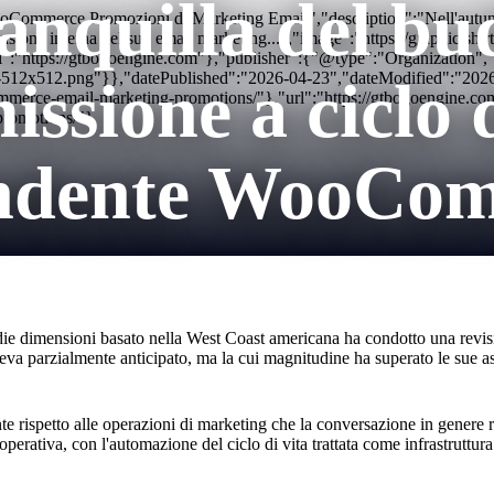
anquilla del bu
oCommerce Promozioni di Marketing Email","description":"Nell'autunn
sione interna del suo email marketing...","image":"https://graphictsh
":"https://gtbogoengine.com"},"publisher":{"@type":"Organization
con-512x512.png"}},"datePublished":"2026-04-23","dateModified":"20
ssione a ciclo d
erce-email-marketing-promotions/"},"url":"https://gtbogoengine.c
promotions/"}
endente WooCo
e dimensioni basato nella West Coast americana ha condotto una revision
veva parzialmente anticipato, ma la cui magnitudine ha superato le sue as
 rispetto alle operazioni di marketing che la conversazione in genere r
 operativa, con l'automazione del ciclo di vita trattata come infrastrutt