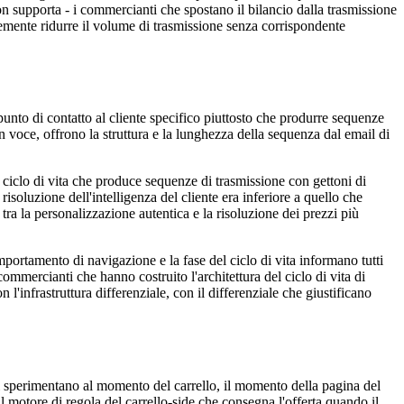
ion supporta - i commercianti che spostano il bilancio dalla trasmissione
icemente ridurre il volume di trasmissione senza corrispondente
 punto di contatto al cliente specifico piuttosto che produrre sequenze
in voce, offrono la struttura e la lunghezza della sequenza dal email di
el ciclo di vita che produce sequenze di trasmissione con gettoni di
isoluzione dell'intelligenza del cliente era inferiore a quello che
e tra la personalizzazione autentica e la risoluzione dei prezzi più
omportamento di navigazione e la fase del ciclo di vita informano tutti
ommercianti che hanno costruito l'architettura del ciclo di vita di
 l'infrastruttura differenziale, con il differenziale che giustificano
ti sperimentano al momento del carrello, il momento della pagina del
l motore di regola del carrello-side che consegna l'offerta quando il