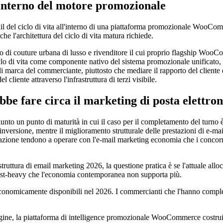
'interno del motore promozionale
il del ciclo di vita all'interno di una piattaforma promozionale WooComme
he l'architettura del ciclo di vita matura richiede.
ure urbana di lusso e rivenditore il cui proprio flagship WooCommer
 ciclo di vita come componente nativo del sistema promozionale unificato,
i marca del commerciante, piuttosto che mediare il rapporto del cliente di 
 cliente attraverso l'infrastruttura di terzi visibile.
fare circa il marketing di posta elettron
giunto un punto di maturità in cui il caso per il completamento del turno 
inversione, mentre il miglioramento strutturale delle prestazioni di e-mail
zazione tendono a operare con l'e-mail marketing economia che i concor
tura di email marketing 2026, la questione pratica è se l'attuale allocazio
ast-heavy che l'economia contemporanea non supporta più.
economicamente disponibili nel 2026. I commercianti che l'hanno complet
ngine, la piattaforma di intelligence promozionale WooCommerce cost