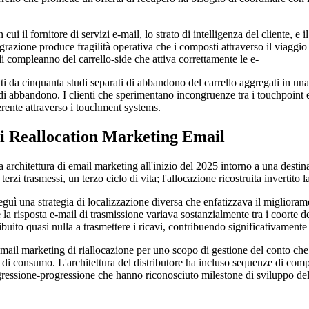
ui il fornitore di servizi e-mail, lo strato di intelligenza del cliente, e
azione produce fragilità operativa che i composti attraverso il viaggio de
i compleanno del carrello-side che attiva correttamente le e-
vati da cinquanta studi separati di abbandono del carrello aggregati in un
i abbandono. I clienti che sperimentano incongruenze tra i touchpoint e
coerente attraverso i touchment systems.
i Reallocation Marketing Email
architettura di email marketing all'inizio del 2025 intorno a una destinaz
 terzi trasmessi, un terzo ciclo di vita; l'allocazione ricostruita invertito 
ì una strategia di localizzazione diversa che enfatizzava il miglioramen
e la risposta e-mail di trasmissione variava sostanzialmente tra i coorte
uito quasi nulla a trasmettere i ricavi, contribuendo significativamente a 
il marketing di riallocazione per uno scopo di gestione del conto che ha
 di consumo. L'architettura del distributore ha incluso sequenze di co
gressione-progressione che hanno riconosciuto milestone di sviluppo del 