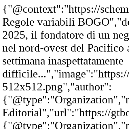
{"@context":"https://sche
Regole variabili BOGO","de
2025, il fondatore di un ne
nel nord-ovest del Pacifico
settimana inaspettatamente
difficile...","image":"https:
512x512.png","author":
{"@type":"Organization"
Editorial","url":"https://g
{"@type":"Organization"