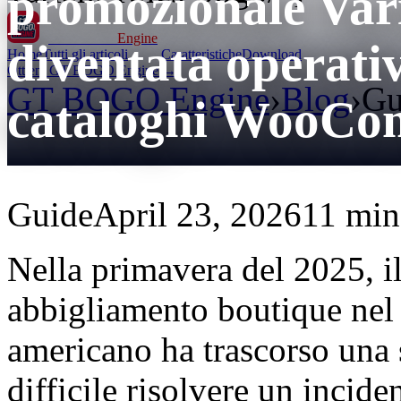
promozionale Var
GT BOGO
Engine
diventata operativ
Home
Tutti gli articoli
Caratteristiche
Download
Ottieni GT BOGO Engine →
GT BOGO Engine
›
Blog
›
Gu
cataloghi WooCom
Guide
April 23, 2026
11 min 
Nella primavera del 2025, i
abbigliamento boutique nel 
americano ha trascorso una 
difficile risolvere un inciden