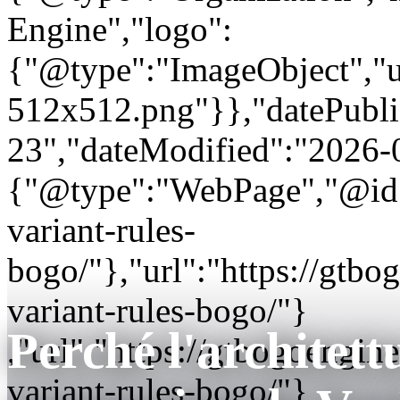
Engine","logo":
{"@type":"ImageObject","url
512x512.png"}},"datePubli
23","dateModified":"2026-
{"@type":"WebPage","@id"
variant-rules-
bogo/"},"url":"https://gt
variant-rules-bogo/"}
Perché l'architett
,"url":"https://gtbogoeng
variant-rules-bogo/"}