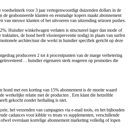
ke voedselmerk voor 3 jaar vertegenwoordigt duizenden dollars in de
ssen de geabonneerde klanten en eenmalige kopers maakt abonnement
en van nieuwe klanten of het uitvoeren van uitzending seizoen pushes.
22%. Huisdier winkelwagen verlaten is structureel lager dan mode of
 traktaties, de hond heeft vlooienpreventie nodig) in plaats van surfen
otionele architectuur die werkt in huisdier specifiek gericht op deze
antgedrag produceren 2 tot 4 procentpunten van de marge verbetering
geïnvesteerd . . huisdier eigenaren sterk reageren op promoties die
 hun hond met een korting van 15% abonnement is de moeite waard
e werkelijke relatie met de producten . Een klant die hetzelfde
eeft gekocht zonder herhaling is niet.
orie, het verzenden van campagnes via e-mail tools, en het bijhouden
ende cadances voor kibble vs treats vs supplementen, verschillende
 ofwel overslaan korrelige abonnement marketing volledig of lopen