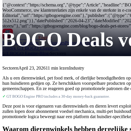
{"@context":"https://schema.org","@type":"Article","headline":"BOG
WooCommerce, uw klantenrelaties zijn enkele van de sterkste in e-
Editorial","url":"https://gtbogoengine.com"},"publisher":{"@type"
512x512.png"}},"datePublished":"2026-04-23","dateModified":"202
stores/"},"url":"https://gtbogoengine.com/blog/bogo-deals-pet-stores/
BOGO Deals vo
GT BOGO
Engine
Home
Alle artikelen
Functies
Prijzen
Downloads
Ontdek GT BOGO Engine →
GT BOGO Engine
›
Blog
›
Sectoren
Sectoren
April 23, 2026
11 min lezen
Industry
Als u een dierenwinkel, pet food merk, of dierlijke benodigdheden op
hun huisdieren gedijen op. Ze herschikken voorspelbare producten op
gemeenschappen. En ze reageren goed op promotionele patronen die de 
✓
GT BOGO Engine PRO includes a 30-day money-back guarantee.
Deze post is voor eigenaren van dierenwinkels en dieren levert expl
zullen lopen door abonnement voedsel mechanica, multi-pet huishoudel
promotionele logica beweegt naar een platform dat huisdier-specifieke
Waarom dierenwinkels hebben dergelijke 