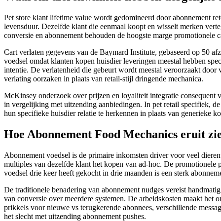
Pet store klant lifetime value wordt gedomineerd door abonnement ret
levensduur. Dezelfde klant die eenmaal koopt en wisselt merken ver
conversie en abonnement behouden de hoogste marge promotionele categ
Cart verlaten gegevens van de Baymard Institute, gebaseerd op 50 afz
voedsel omdat klanten kopen huisdier leveringen meestal hebben specifi
intentie. De verlatenheid die gebeurt wordt meestal veroorzaakt door 
verlating oorzaken in plaats van retail-stijl dringende mechanica.
McKinsey onderzoek over prijzen en loyaliteit integratie consequent 
in vergelijking met uitzending aanbiedingen. In pet retail specifiek, 
hun specifieke huisdier relatie te herkennen in plaats van generieke k
Hoe Abonnement Food Mechanics eruit zien 
Abonnement voedsel is de primaire inkomsten driver voor veel diere
multiples van dezelfde klant het kopen van ad-hoc. De promotionele pa
voedsel drie keer heeft gekocht in drie maanden is een sterk abonneme
De traditionele benadering van abonnement nudges vereist handmatig i
van conversie over meerdere systemen. De arbeidskosten maakt het onpr
prikkels voor nieuwe vs terugkerende abonnees, verschillende messag
het slecht met uitzending abonnement pushes.