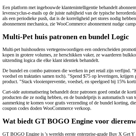
Een platform met ingebouwde klantenintelligentie behandelt abonnemen
levenscyclus-e-mails op de juiste nabijheid van de typische herorderd
als een periodieke push, dat is de korreligheid pet stores nodig heb
abonnement mechanica, zie WooCommerce abonnement nudge camp
Multi-Pet huis patronen en bundel Logic
Multi-pet huishoudens vertegenwoordigen een onderscheiden promotio
kopen in grotere volumes, ze herschikken vaker, ze waarderen bulkkor
uitzending logica die elke klant identiek behandelt.
De bundel en combo patronen die werken in pet retail zijn verfijnd. "
voedsel en traktaties samen toch). "Spend $75 op leveringen, krijgen g
product. "Stack vlooienpreventie, voedsel, en speelgoed bij 15% kor
Cart-side automatisering behandelt deze patronen goed omdat de korti
producten die ze nodig hebben, en de bundelprijs is automatisch van t
aanmerking te komen voor gratis verzending of de bundel korting, die
coupon codes doden WooCommerce verkoop.
Wat biedt GT BOGO Engine voor dierenw
GT BOGO Engine is 's werelds eerste enterprise-grade Buy X Get Y