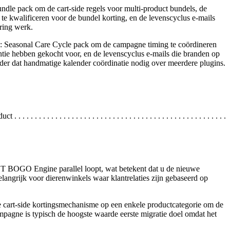
dle pack om de cart-side regels voor multi-product bundels, de
 te kwalificeren voor de bundel korting, en de levenscyclus e-mails
ring werk.
n: Seasonal Care Cycle pack om de campagne timing te coördineren
ventie hebben gekocht voor, en de levenscyclus e-mails die branden op
der dat handmatige kalender coördinatie nodig over meerdere plugins.
. . . . . . . . . . . . . . . . . . . . . . . . . . . . . . . . . . . . . . . . .
l GT BOGO Engine parallel loopt, wat betekent dat u de nieuwe
langrijk voor dierenwinkels waar klantrelaties zijn gebaseerd op
 de cart-side kortingsmechanisme op een enkele productcategorie om de
pagne is typisch de hoogste waarde eerste migratie doel omdat het