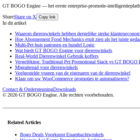
GT BOGO Engine — het eerste enterprise-promotie-intelligentiepl
Share
Share on X
Copy link
In dit artikel
Waarom dierenwinkels hebben dergelijke sterke klanteneconom
Hoe Abonnement Food Mechanics eruit zien als het juiste geda
Multi-Pet huis patronen en bundel Logic
Wat biedt GT BOGO Engine voor dierenwinkels
Real-World Dierenwinkel Gebruik koffers
Vergelijking: Traditional Pet Promotional Stack vs GT BOGO
Migratiepad voor dierenwinkels
Veelgestelde vragen van de eigenaren van de dierenwinkel
Klaar om uw WooCommerce promoties te automatiseren?
Contact & Ondersteuning
Downloads
© 2026 GT BOGO Engine. Alle rechten voorbehouden.
Related Articles
Bogo Deals Voorkunst Enambachtwinkels