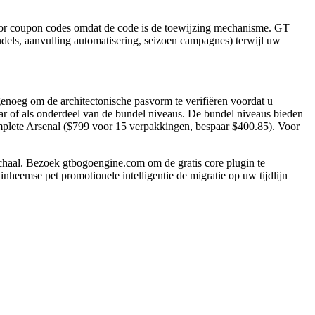
 voor coupon codes omdat de code is de toewijzing mechanisme. GT
dels, aanvulling automatisering, seizoen campagnes) terwijl uw
noeg om de architectonische pasvorm te verifiëren voordat u
ar of als onderdeel van de bundel niveaus. De bundel niveaus bieden
mplete Arsenal ($799 voor 15 verpakkingen, bespaar $400.85). Voor
l. Bezoek gtbogoengine.com om de gratis core plugin te
nheemse pet promotionele intelligentie de migratie op uw tijdlijn