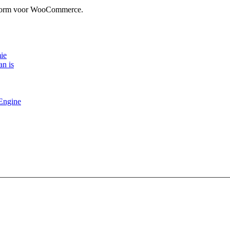
atform voor WooCommerce.
ie
an is
 Engine