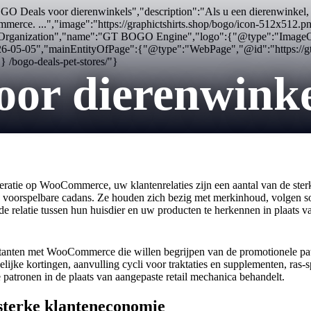
O Deals voor dierenwinkels","description":"Als u een dierenwinkel, p
commerce. ...","image":"https://graphictshirts.shop/bogo/icon-512x
:"Organization","name":"GT BOGO Engine","logo":{"@type":"ImageObjec
6-05-05","mainEntityOfPage":{"@type":"WebPage","@id":"https://gt
"} /bogo-deals-pet-stores/"}
or dierenwinke
eratie op WooCommerce, uw klantenrelaties zijn een aantal van de ster
 voorspelbare cadans. Ze houden zich bezig met merkinhoud, volgen so
relatie tussen hun huisdier en uw producten te herkennen in plaats va
oitanten met WooCommerce die willen begrijpen van de promotionele pa
ijke kortingen, aanvulling cycli voor traktaties en supplementen, ras
 patronen in de plaats van aangepaste retail mechanica behandelt.
sterke klanteneconomie