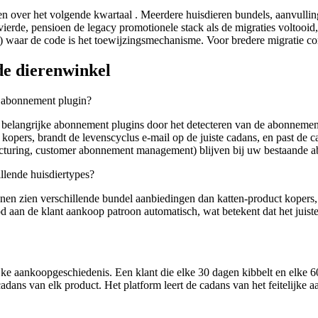
en over het volgende kwartaal . Meerdere huisdieren bundels, aanvullin
vierde, pensioen de legacy promotionele stack als de migraties voltooid
 codes) waar de code is het toewijzingsmechanisme. Voor bredere migrat
de dierenwinkel
 abonnement plugin?
angrijke abonnement plugins door het detecteren van de abonnementsop
kopers, brandt de levenscyclus e-mail op de juiste cadans, en past de 
cturing, customer abonnement management) blijven bij uw bestaande 
llende huisdiertypes?
unnen zien verschillende bundel aanbiedingen dan katten-product kopers
d aan de klant aankoop patroon automatisch, wat betekent dat het juist
ijke aankoopgeschiedenis. Een klant die elke 30 dagen kibbelt en elke 
adans van elk product. Het platform leert de cadans van het feitelijke 