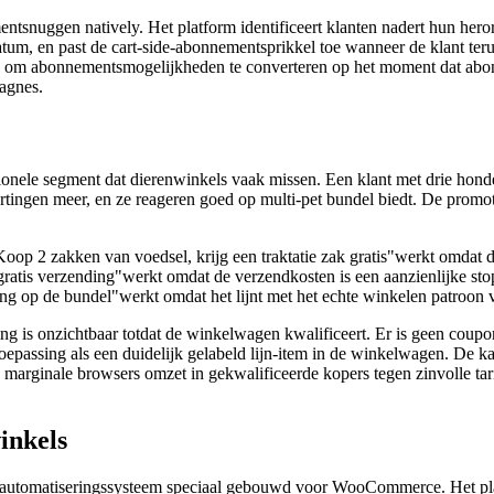
tsnuggen natively. Het platform identificeert klanten nadert hun heror
atum, en past de cart-side-abonnementsprikkel toe wanneer de klant ter
ben om abonnementsmogelijkheden te converteren op het moment dat abonn
agnes.
nele segment dat dierenwinkels vaak missen. Een klant met drie honde
tingen meer, en ze reageren goed op multi-pet bundel biedt. De promot
Koop 2 zakken van voedsel, krijg een traktatie zak gratis"werkt omdat 
ratis verzending"werkt omdat de verzendkosten is een aanzienlijke stopz
ting op de bundel"werkt omdat het lijnt met het echte winkelen patroo
ng is onzichtbaar totdat de winkelwagen kwalificeert. Er is geen coupo
oepassing als een duidelijk gelabeld lijn-item in de winkelwagen. De ka
 marginale browsers omzet in gekwalificeerde kopers tegen zinvolle ta
inkels
 automatiseringssysteem speciaal gebouwd voor WooCommerce. Het pla