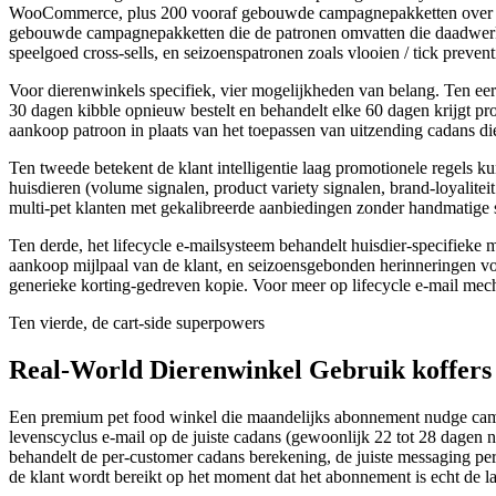
WooCommerce, plus 200 vooraf gebouwde campagnepakketten over 19 in
gebouwde campagnepakketten die de patronen omvatten die daadwerkeli
speelgoed cross-sells, en seizoenspatronen zoals vlooien / tick prevent
Voor dierenwinkels specifiek, vier mogelijkheden van belang. Ten eers
30 dagen kibble opnieuw bestelt en behandelt elke 60 dagen krijgt pro
aankoop patroon in plaats van het toepassen van uitzending cadans di
Ten tweede betekent de klant intelligentie laag promotionele regels k
huisdieren (volume signalen, product variety signalen, brand-loyalitei
multi-pet klanten met gekalibreerde aanbiedingen zonder handmatige 
Ten derde, het lifecycle e-mailsysteem behandelt huisdier-specifieke
aankoop mijlpaal van de klant, en seizoensgebonden herinneringen voo
generieke korting-gedreven kopie. Voor meer op lifecycle e-mail mec
Ten vierde, de cart-side superpowers
Real-World Dierenwinkel Gebruik koffers
Een premium pet food winkel die maandelijks abonnement nudge camp
levenscyclus e-mail op de juiste cadans (gewoonlijk 22 tot 28 dagen 
behandelt de per-customer cadans berekening, de juiste messaging per
de klant wordt bereikt op het moment dat het abonnement is echt de lag