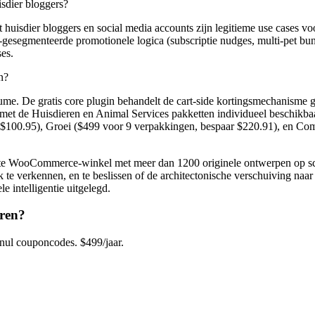
sdier bloggers?
 huisdier bloggers en social media accounts zijn legitieme use cases
gesegmenteerde promotionele logica (subscriptie nudges, multi-pet bun
ses.
n?
. De gratis core plugin behandelt de cart-side kortingsmechanisme ge
 met de Huisdieren en Animal Services pakketten individueel beschikba
ar $100.95), Groei ($499 voor 9 verpakkingen, bespaar $220.91), en Co
oCommerce-winkel met meer dan 1200 originele ontwerpen op schaa
 verkennen, en te beslissen of de architectonische verschuiving naar i
 intelligentie uitgelegd.
ren?
l couponcodes. $499/jaar.