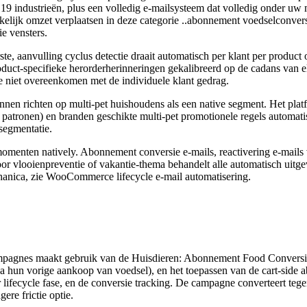
dustrieën, plus een volledig e-mailsysteem dat volledig onder uw me
jk omzet verplaatsen in deze categorie ..abonnement voedselconversie,
ie vensters.
te, aanvulling cyclus detectie draait automatisch per klant per product
duct-specifieke herorderherinneringen gekalibreerd op de cadans van el
e niet overeenkomen met de individuele klant gedrag.
unnen richten op multi-pet huishoudens als een native segment. Het plat
t patronen) en branden geschikte multi-pet promotionele regels automati
segmentatie.
 momenten natively. Abonnement conversie e-mails, reactivering e-mails 
r vlooienpreventie of vakantie-thema behandelt alle automatisch uitge
hanica, zie WooCommerce lifecycle e-mail automatisering.
agnes maakt gebruik van de Huisdieren: Abonnement Food Conversion 
na hun vorige aankoop van voedsel), en het toepassen van de cart-side 
 lifecycle fase, en de conversie tracking. De campagne converteert te
ere frictie optie.