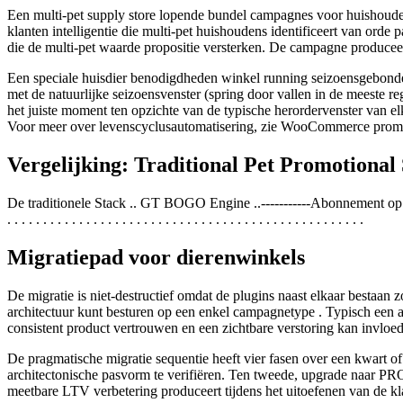
Een multi-pet supply store lopende bundel campagnes voor huishouden
klanten intelligentie die multi-pet huishoudens identificeert van orde
die de multi-pet waarde propositie versterken. De campagne producee
Een speciale huisdier benodigdheden winkel running seizoensgebonde
met de natuurlijke seizoensvenster (spring door vallen in de meeste re
het juiste moment ten opzichte van de typische herordervenster van 
Voor meer over levenscyclusautomatisering, zie WooCommerce promoti
Vergelijking: Traditional Pet Promotion
De traditionele Stack .. GT BOGO Engine ..-----------Abonnement op voedsel push 
. . . . . . . . . . . . . . . . . . . . . . . . . . . . . . . . . . . . . . . . . . . . . . . . . .
Migratiepad voor dierenwinkels
De migratie is niet-destructief omdat de plugins naast elkaar bestaa
architectuur kunt besturen op een enkel campagnetype . Typisch een a
consistent product vertrouwen en een zichtbare verstoring kan invlo
De pragmatische migratie sequentie heeft vier fasen over een kwart of
architectonische pasvorm te verifiëren. Ten tweede, upgrade naar P
meetbare LTV verbetering produceert tijdens het uitoefenen van de klan