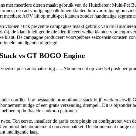
s met meerdere dieren maakt gebruik van de Huisdieren: Multi-Pet Bun
 patronen, de cart voortgangsbalk tonen klanten hun vooruitgang om zich
rt meetbare AOV lift op multi-pet klanten zonder handmatige segmente
n vlooien / tick preventie campagnes maakt gebruik van de Huisdiere
gio's), de klant intelligentie die identificeert welke klanten vlooienpre
elke klant. De campagne produceert voorspelbare seizoensinkomsten zon
onele intelligentie uitgelegd.
al Stack vs GT BOGO Engine
automatisering . . . Abonnement op voedsel push per product . . . . . . . . . . . 
n zonder conflict. Uw bestaande promotionele stack blijft werken terwij
bonnement nudge of een gratis verzending drempel . Dit is bijzonder be
ed hebben op herhaalde aankoop patronen.
 twee. Ten eerste, installeer de gratis core plugin en configureren van
RO en piloot het abonnement conversiepakket .De abonnement nudge cam
t intelligentie laag.