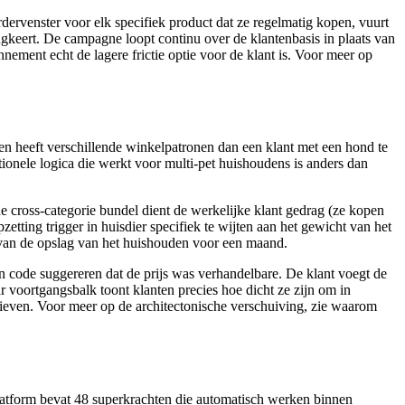
dervenster voor elk specifiek product dat ze regelmatig kopen, vuurt
ugkeert. De campagne loopt continu over de klantenbasis in plaats van
ement echt de lagere frictie optie voor de klant is. Voor meer op
n heeft verschillende winkelpatronen dan een klant met een hond te
ionele logica die werkt voor multi-pet huishoudens is anders dan
de cross-categorie bundel dient de werkelijke klant gedrag (ze kopen
etting trigger in huisdier specifiek te wijten aan het gewicht van het
n van de opslag van het huishouden voor een maand.
n code suggereren dat de prijs was verhandelbare. De klant voegt de
r voortgangsbalk toont klanten precies hoe dicht ze zijn om in
rieven. Voor meer op de architectonische verschuiving, zie waarom
tform bevat 48 superkrachten die automatisch werken binnen