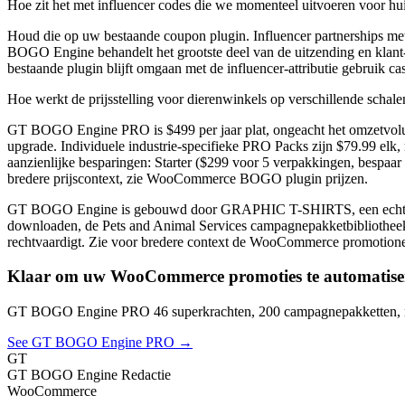
Hoe zit het met influencer codes die we momenteel uitvoeren voor hui
Houd die op uw bestaande coupon plugin. Influencer partnerships met
BOGO Engine behandelt het grootste deel van de uitzending en klant-
bestaande plugin blijft omgaan met de influencer-attributie gebruik ca
Hoe werkt de prijsstelling voor dierenwinkels op verschillende schale
GT BOGO Engine PRO is $499 per jaar plat, ongeacht het omzetvolume
upgrade. Individuele industrie-specifieke PRO Packs zijn $79.99 elk,
aanzienlijke besparingen: Starter ($299 voor 5 verpakkingen, bespa
bredere prijscontext, zie WooCommerce BOGO plugin prijzen.
GT BOGO Engine is gebouwd door GRAPHIC T-SHIRTS, een echte Wo
downloaden, de Pets and Animal Services campagnepakketbibliotheek te
rechtvaardigt. Zie voor bredere context de WooCommerce promotionele
Klaar om uw WooCommerce promoties te automatise
GT BOGO Engine PRO 46 superkrachten, 200 campagnepakketten, nu
See GT BOGO Engine PRO →
GT
GT BOGO Engine Redactie
WooCommerce