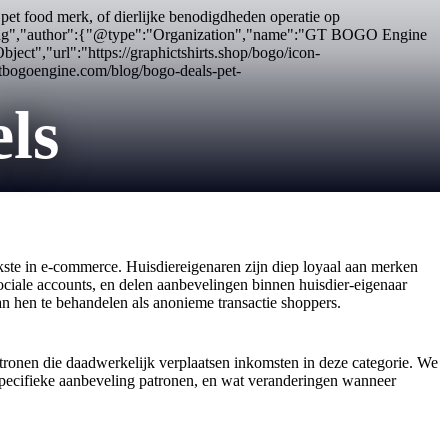
et food merk, of dierlijke benodigdheden operatie op
512.png","author":{"@type":"Organization","name":"GT BOGO Engine
t","url":"https://graphictshirts.shop/bogo/icon-
bogoengine.com/blog/bogo-deals-pet-
ls
kste in e-commerce. Huisdiereigenaren zijn diep loyaal aan merken
ciale accounts, en delen aanbevelingen binnen huisdier-eigenaar
n hen te behandelen als anonieme transactie shoppers.
tronen die daadwerkelijk verplaatsen inkomsten in deze categorie. We
-specifieke aanbeveling patronen, en wat veranderingen wanneer