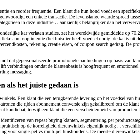
entie en reorder frequentie. Een klant die hun hond voedt een specifie
tegenwoordigt een enkele transactie. De levenslange waarde spread tu
orieën in deze industrie . . aanzienlijk belangrijker dan het verwerv
onderlijke kar verlaten studies, zet het wereldwijde gemiddelde op 70.
eke aankoop intentie (het huisdier heeft voedsel nodig, de kat is uit de
verzendkosten, rekening creatie eisen, of coupon-search gedrag. De prom
vindt dat gepersonaliseerde promotionele aanbiedingen op basis van kl
de lift verbindingen omdat de klantenbasis is hoogfrequent en emotioneel 
orting messaging.
als het juiste gedaan is
nwinkels. Een klant die een terugkerende levering op het voedsel van
tronen die rijden abonnement conversie zijn gekalibreerd om de klant d
nt kandidaat, terwijl een klant die een verscheidenheid van producten h
dentificeren van repeat-buying klanten, segmentering per productcateg
aktisch op de korreligheid dierenwinkels eigenlijk nodig . . verschill
ing voor single-pet vs multi-pet huishoudens. De meeste dierenwinkels