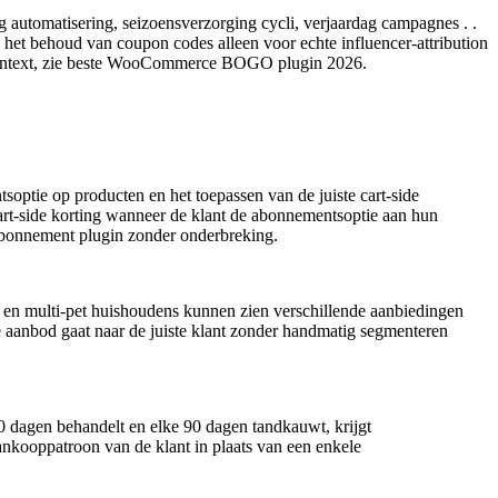
g automatisering, seizoensverzorging cycli, verjaardag campagnes . .
, het behoud van coupon codes alleen voor echte influencer-attribution
ie context, zie beste WooCommerce BOGO plugin 2026.
tie op producten en het toepassen van de juiste cart-side
cart-side korting wanneer de klant de abonnementsoptie aan hun
abonnement plugin zonder onderbreking.
, en multi-pet huishoudens kunnen zien verschillende aanbiedingen
e aanbod gaat naar de juiste klant zonder handmatig segmenteren
60 dagen behandelt en elke 90 dagen tandkauwt, krijgt
aankooppatroon van de klant in plaats van een enkele