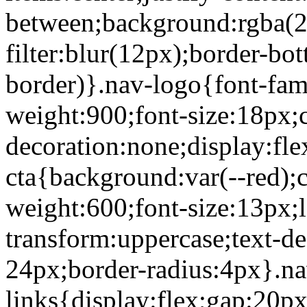
between;background:rgba(2
filter:blur(12px);border-bot
border)}.nav-logo{font-fami
weight:900;font-size:18px;c
decoration:none;display:fle
cta{background:var(--red);c
weight:600;font-size:13px;l
transform:uppercase;text-d
24px;border-radius:4px}.na
links{display:flex;gap:20px