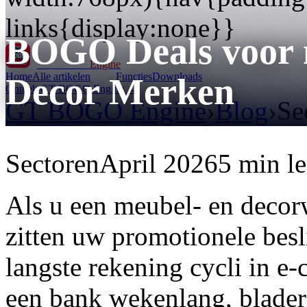
links{display:none}}
BOGO Deals voor 
GT BOGO
Engine
Home
Alle artikelen
Functies
Downloads
Decor Merken
Ontdek GT BOGO Engine →
GT BOGO Engine
›
Blog
›
Se
Sectoren
April 2026
5 min l
Als u een meubel- en deco
zitten uw promotionele bes
langste rekening cycli in 
een bank wekenlang, blader