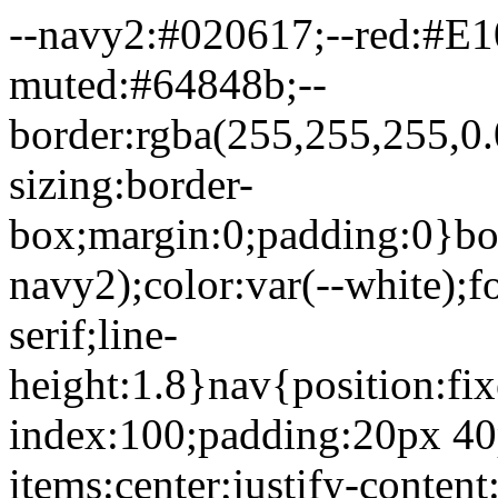
--navy2:#020617;--red:#E10
muted:#64848b;--
border:rgba(255,255,255,0.0
sizing:border-
box;margin:0;padding:0}bo
navy2);color:var(--white);
serif;line-
height:1.8}nav{position:fixe
index:100;padding:20px 40p
items:center;justify-content