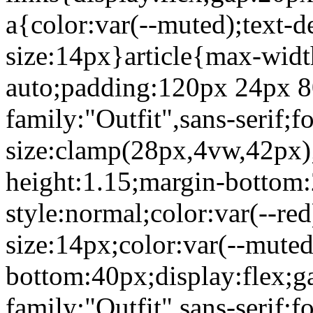
a{color:var(--muted);text-d
size:14px}article{max-wid
auto;padding:120px 24px 80
family:"Outfit",sans-serif;f
size:clamp(28px,4vw,42px);
height:1.15;margin-bottom:
style:normal;color:var(--re
size:14px;color:var(--mute
bottom:40px;display:flex;g
family:"Outfit",sans-serif;f