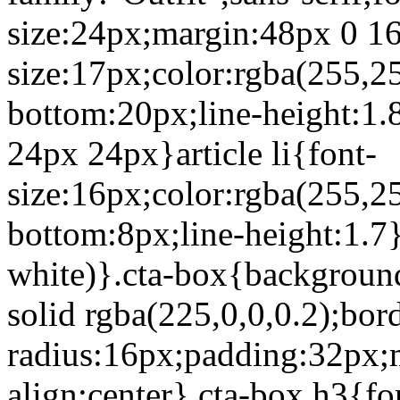
size:24px;margin:48px 0 16
size:17px;color:rgba(255,2
bottom:20px;line-height:1.8
24px 24px}article li{font-
size:16px;color:rgba(255,2
bottom:8px;line-height:1.7}
white)}.cta-box{background
solid rgba(225,0,0,0.2);bor
radius:16px;padding:32px;m
align:center}.cta-box h3{fon