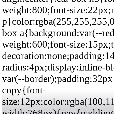
weight:800;font-size:22px
p{color:rgba(255,255,255,0
box a{background:var(--red)
weight:600;font-size:15px;t
decoration:none;padding:1
radius:4px;display:inline-b
var(--border);padding:32px 
copy{font-
size:12px;color:rgba(100,
width:768px){nav{padding