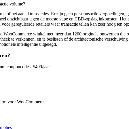
sactie volume?
f het aantal transacties. Er zijn geen per-transactie vergoedingen, 
tioneel onzichtbaar tegen de meeste vape en CBD-opslag inkomsten. Het 
voor gereguleerde retailers waar transactie tellen kan zeer hoog ten o
Commerce winkel met meer dan 1200 originele ontwerpen die op sc
eek te verkennen, en te beslissen of de architectonische verschuiving 
tionele intelligentie uitgelegd.
ren?
l couponcodes. $499/jaar.
atform voor WooCommerce.
moties