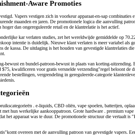
nishment-Aware Promoties
vestigd. Vapers vestigen zich in voorkeur apparaat-en-sap combinaties
ende maanden en jaren. De promotionele logica die aanvulling patrone
oger dan ongereguleerde retail en de klantrelatie is het actief.
zonderlijke kar verlaten studies, zet het wereldwijde gemiddelde op 7
oop intentie is duidelijk. Nieuwe klant verlaten is meer variabel als gev
ns de kassa. De uitdaging is het houden van gevestigde klantrelaties di
nt.
-bewust en bundel-patroon-bewust in plaats van korting-uitzending. Een 
 $75, kwalificeren voor gratis versnelde verzending"regel beloont de 
kerende bestellingen, vergrendeling in gereguleerde-categorie klantenleve
iedenis.
tegorieën
uikscategorieën . e-liquids, CBD oliën, vape spoelen, batterijen, oplaa
et hun werkelijke aankooppatroon. Grote hardware . premium vape mods
t het apparaat was te duur. De promotionele structuur die vertaalt is
gratis"komt overeen met de aanvulling patroon van gevestigde vapers. 