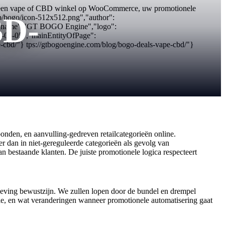
 u een vape of CBD winkel op WooCommerce, uw promotionele
BD-
hop/bogo/icon-512x512.png","author":
","name":"GT BOGO Engine","logo":
26-05-05","mainEntityOfPage":
-cbd/"} tps://gtbogoengine.com/blog/bogo-deals-vape-cbd/"}
den, en aanvulling-gedreven retailcategorieën online.
er dan in niet-gereguleerde categorieën als gevolg van
n bestaande klanten. De juiste promotionele logica respecteert
lgeving bewustzijn. We zullen lopen door de bundel en drempel
e, en wat veranderingen wanneer promotionele automatisering gaat