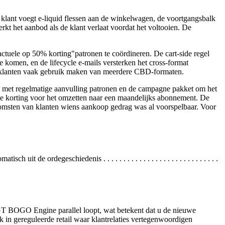
e klant voegt e-liquid flessen aan de winkelwagen, de voortgangsbalk
erkt het aanbod als de klant verlaat voordat het voltooien. De
uele op 50% korting"patronen te coördineren. De cart-side regel
e komen, en de lifecycle e-mails versterken het cross-format
hte klanten vaak gebruik maken van meerdere CBD-formaten.
en met regelmatige aanvulling patronen en de campagne pakket om het
hte korting voor het omzetten naar een maandelijks abonnement. De
komsten van klanten wiens aankoop gedrag was al voorspelbaar. Voor
de ordegeschiedenis . . . . . . . . . . . . . . . . . . . . . . . . . . . . .
jl GT BOGO Engine parallel loopt, wat betekent dat u de nieuwe
k in gereguleerde retail waar klantrelaties vertegenwoordigen