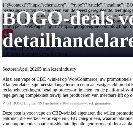
{"@context":"https://schema.org","@type":"Article","headline":"
BOGO-deals vo
beslissingen zitten bovenop een van de meest gereguleerde, leeftijds
{"@type":"Organization","name":"GT BOGO Engine Editorial","url
{"@type":"ImageObject","url":"https://graphictshirts.shop/bogo/i
{"@type":"WebPage","@id":"https://gtbogoengine.com/blog/bogo-deal
detailhandelar
GT BOGO
Engine
Home
Alle artikelen
Functies
Downloads
Ontdek GT BOGO Engine →
GT BOGO Engine
›
Blog
›
Sectoren
Sectoren
April 2026
5 min lezen
Industry
Als u een vape of CBD-winkel op WooCommerce, uw promotionele besli
Klantenrelaties zijn meestal lange termijn eenmaal vastgesteld omdat 
reclamebeperkingen, betaling processor limieten, en de platform-by-pl
regelgeving complexiteit terwijl het produceren van meetbare lift op d
✓
GT BOGO Engine PRO includes a 30-day money-back guarantee.
Deze post is voor vape en CBD-winkel eigenaren die willen promotion
patronen die werken voor vape en CBD categorieën, waarom abonnemen
van coupon codes naar cart-side intelligentie geïnformeerd door aan