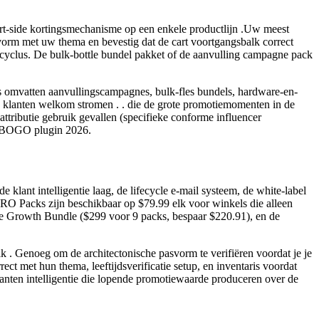
 cart-side kortingsmechanisme op een enkele productlijn .Uw meest
vorm met uw thema en bevestig dat de cart voortgangsbalk correct
cyclus. De bulk-bottle bundel pakket of de aanvulling campagne pack
ks omvatten aanvullingscampagnes, bulk-fles bundels, hardware-en-
klanten welkom stromen . . die de grote promotiemomenten in de
ttributie gebruik gevallen (specifieke conforme influencer
ce BOGO plugin 2026.
lant intelligentie laag, de lifecycle e-mail systeem, de white-label
 PRO Packs zijn beschikbaar op $79.99 elk voor winkels die alleen
, de Growth Bundle ($299 voor 9 packs, bespaar $220.91), en de
 . Genoeg om de architectonische pasvorm te verifiëren voordat je je
t met hun thema, leeftijdsverificatie setup, en inventaris voordat
lanten intelligentie die lopende promotiewaarde produceren over de