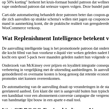
op 50% korting" herkent het kruis-formaat bundel patroon dat wellnes
vape onderhoud patroon dat serieuze vapers volgen. Deze bundel pa
Cart-side automatisering behandelt deze patronen beter dan coupon-
die zich aanvullen op strakke schema's willen niet jagen op couponco
mand in aanmerking komt, die de praktische realiteit van gereguleerd
WooCommerce verkoop.
Wat Replenishment Intelligence betekent 
De aanvulling intelligentie laag is het promotionele patroon dat ond
die kocht 60ml van hun voorkeur e-liquid vier weken geleden nadert 
kocht een spoel 5-pack twee maanden geleden nadert hun volgende ond
Onderzoek van McKinsey over prijzen en loyaliteit integratie conseque
verbetering in vergelijking met de uitzending aanbiedingen. In aanv
gemodelleerd en overname kosten is hoog genoeg dat retentie economi
promoties niet kunnen overeenkomen.
De automatisering van de aanvulling draait op veranderingen in de sta
gerelateerd aanbod. Een klant die niet is aangevuld buiten hun typis
een kandidaat voor een abonnement-conversie campagne die vergrendelt 
van handmatige lijst bouw in een aparte e-mail tool.