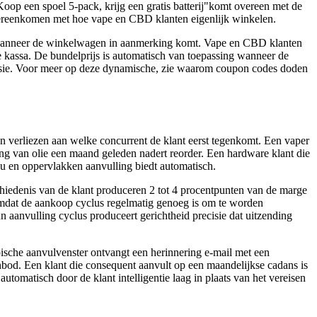
oop een spoel 5-pack, krijg een gratis batterij"komt overeen met de
vereenkomen met hoe vape en CBD klanten eigenlijk winkelen.
is wanneer de winkelwagen in aanmerking komt. Vape en CBD klanten
e kassa. De bundelprijs is automatisch van toepassing wanneer de
nversie. Voor meer op deze dynamische, zie waarom coupon codes doden
en verliezen aan welke concurrent de klant eerst tegenkomt. Een vaper
g van olie een maand geleden nadert reorder. Een hardware klant die
u en oppervlakken aanvulling biedt automatisch.
schiedenis van de klant produceren 2 tot 4 procentpunten van de marge
 omdat de aankoop cyclus regelmatig genoeg is om te worden
aanvulling cyclus produceert gerichtheid precisie dat uitzending
ypische aanvulvenster ontvangt een herinnering e-mail met een
nbod. Een klant die consequent aanvult op een maandelijkse cadans is
tomatisch door de klant intelligentie laag in plaats van het vereisen