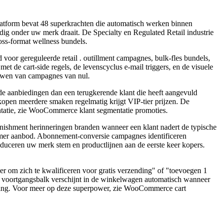
tform bevat 48 superkrachten die automatisch werken binnen
g onder uw merk draait. De Specialty en Regulated Retail industrie
oss-format wellness bundels.
voor gereguleerde retail . outillment campagnes, bulk-fles bundels,
de cart-side regels, de levenscyclus e-mail triggers, en de visuele
bouwen van campagnes van nul.
ende aanbiedingen dan een terugkerende klant die heeft aangevuld
open meerdere smaken regelmatig krijgt VIP-tier prijzen. De
mentatie, zie WooCommerce klant segmentatie promoties.
nishment herinneringen branden wanneer een klant nadert de typische
omer aanbod. Abonnement-conversie campagnes identificeren
oduceren uw merk stem en productlijnen aan de eerste keer kopers.
er om zich te kwalificeren voor gratis verzending" of "toevoegen 1
 voortgangsbalk verschijnt in de winkelwagen automatisch wanneer
 styling. Voor meer op deze superpower, zie WooCommerce cart