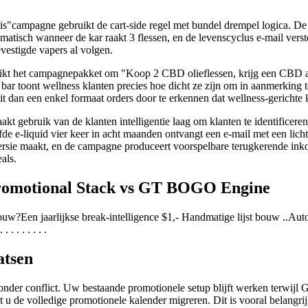
ratis"campagne gebruikt de cart-side regel met bundel drempel logica. D
omatisch wanneer de kar raakt 3 flessen, en de levenscyclus e-mail verst
estigde vapers al volgen.
kt het campagnepakket om "Koop 2 CBD olieflessen, krijg een CBD act
bar toont wellness klanten precies hoe dicht ze zijn om in aanmerking t
uit dan een enkel formaat orders door te erkennen dat wellness-geric
 gebruik van de klanten intelligentie laag om klanten te identificer
de e-liquid vier keer in acht maanden ontvangt een e-mail met een lic
versie maakt, en de campagne produceert voorspelbare terugkerende in
als.
Promotional Stack vs GT BOGO Engine
Een jaarlijkse break-intelligence $1,- Handmatige lijst bouw ..Automatisch uit 
. . . . . . . . .
atsen
n zonder conflict. Uw bestaande promotionele setup blijft werken terwi
u de volledige promotionele kalender migreren. Dit is vooral belangrij