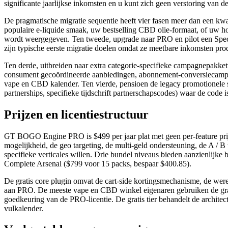
significante jaarlijkse inkomsten en u kunt zich geen verstoring van d
De pragmatische migratie sequentie heeft vier fasen meer dan een kwar
populaire e-liquide smaak, uw bestselling CBD olie-formaat, of uw h
wordt weergegeven. Ten tweede, upgrade naar PRO en pilot een Speci
zijn typische eerste migratie doelen omdat ze meetbare inkomsten produ
Ten derde, uitbreiden naar extra categorie-specifieke campagnepakke
consument gecoördineerde aanbiedingen, abonnement-conversiecampag
vape en CBD kalender. Ten vierde, pensioen de legacy promotionele st
partnerships, specifieke tijdschrift partnerschapscodes) waar de c
Prijzen en licentiestructuur
GT BOGO Engine PRO is $499 per jaar plat met geen per-feature prijze
mogelijkheid, de geo targeting, de multi-geld ondersteuning, de A / B
specifieke verticales willen. Drie bundel niveaus bieden aanzienlijk
Complete Arsenal ($799 voor 15 packs, bespaar $400.85).
De gratis core plugin omvat de cart-side kortingsmechanisme, de were
aan PRO. De meeste vape en CBD winkel eigenaren gebruiken de gratis 
goedkeuring van de PRO-licentie. De gratis tier behandelt de archite
vulkalender.