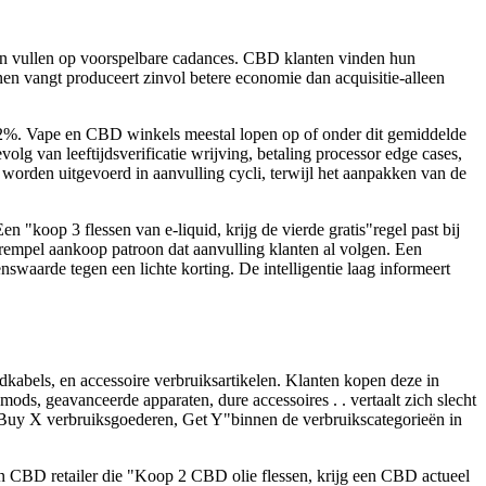
 en vullen op voorspelbare cadances. CBD klanten vinden hun
n vangt produceert zinvol betere economie dan acquisitie-alleen
0.22%. Vape en CBD winkels meestal lopen op of onder dit gemiddelde
olg van leeftijdsverificatie wrijving, betaling processor edge cases,
e worden uitgevoerd in aanvulling cycli, terwijl het aanpakken van de
"koop 3 flessen van e-liquid, krijg de vierde gratis"regel past bij
drempel aankoop patroon dat aanvulling klanten al volgen. Een
nswaarde tegen een lichte korting. De intelligentie laag informeert
dkabels, en accessoire verbruiksartikelen. Klanten kopen deze in
, geavanceerde apparaten, dure accessoires . . vertaalt zich slecht
 "Buy X verbruiksgoederen, Get Y"binnen de verbruikscategorieën in
Een CBD retailer die "Koop 2 CBD olie flessen, krijg een CBD actueel