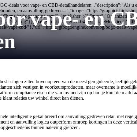
BOGO-deals voor vape- en CBD-detailhandelaren","description":"Als
or vape- en C
gebonden, en aanvulling-gedreven...","image":"https://graphictshirts.s
":"https://gtbogoengine.com"},"publisher":{"@type":"Organization
con-512x512.png"}},"datePublished":"2026-04-23","dateModified":"20
s-vape-cbd/"},"url":"https://gtbogoengine.com/blog/bogo-deals-vape
en
ssingen zitten bovenop een van de meest gereguleerde, leeftijdsgebon
klanten zich vestigen in voorkeursproducten, maar overname is moeilijk
atform compliance eisen die van invloed zijn op hoe je kunt de markt aa
e klant relaties uw winkel direct kan dienen.
ele intelligentie gekalibreerd om aanvulling-gedreven retail met rege
t en aanvulling logica outperform omroep kortingen in deze vertical
koopgeschiedenis binnen naleving grenzen.