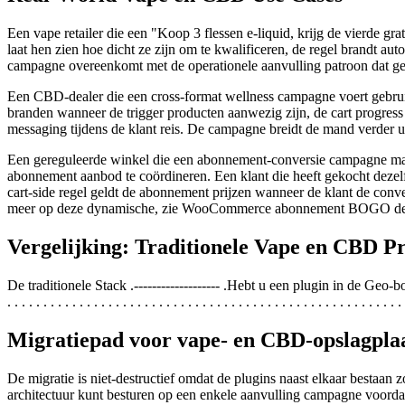
Een vape retailer die een "Koop 3 flessen e-liquid, krijg de vierde g
laat hen zien hoe dicht ze zijn om te kwalificeren, de regel brandt aut
campagne overeenkomt met de operationele aanvulling patroon dat gev
Een CBD-dealer die een cross-format wellness campagne voert gebrui
branden wanneer de trigger producten aanwezig zijn, de cart progress 
messaging tijdens de klant reis. De campagne breidt de mand verder 
Een gereguleerde winkel die een abonnement-conversie campagne maakt
abonnement aanbod te coördineren. Een klant die heeft gekocht dezelf
cart-side regel geldt de abonnement prijzen wanneer de klant de con
meer op deze dynamische, zie WooCommerce abonnement BOGO de
Vergelijking: Traditionele Vape en CBD 
De traditionele Stack .------------------- .Hebt u een plugin in de Geo-bouw?
. . . . . . . . . . . . . . . . . . . . . . . . . . . . . . . . . . . . . . . . . . . . . . . . . . . . . . . 
Migratiepad voor vape- en CBD-opslagpla
De migratie is niet-destructief omdat de plugins naast elkaar bestaa
architectuur kunt besturen op een enkele aanvulling campagne voordat 