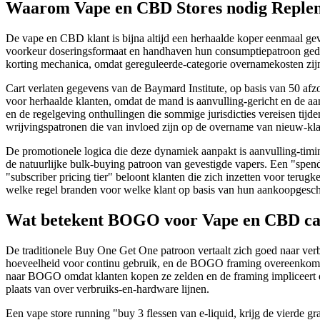
Waarom Vape en CBD Stores nodig Reple
De vape en CBD klant is bijna altijd een herhaalde koper eenmaal ge
voorkeur doseringsformaat en handhaven hun consumptiepatroon gedur
korting mechanica, omdat gereguleerde-categorie overnamekosten zijn h
Cart verlaten gegevens van de Baymard Institute, op basis van 50 af
voor herhaalde klanten, omdat de mand is aanvulling-gericht en de aank
en de regelgeving onthullingen die sommige jurisdicties vereisen tijde
wrijvingspatronen die van invloed zijn op de overname van nieuw-kla
De promotionele logica die deze dynamiek aanpakt is aanvulling-timing
de natuurlijke bulk-buying patroon van gevestigde vapers. Een "spend
"subscriber pricing tier" beloont klanten die zich inzetten voor terug
welke regel branden voor welke klant op basis van hun aankoopgesch
Wat betekent BOGO voor Vape en CBD ca
De traditionele Buy One Get One patroon vertaalt zich goed naar verbr
hoeveelheid voor continu gebruik, en de BOGO framing overeenkomt m
naar BOGO omdat klanten kopen ze zelden en de framing impliceert da
plaats van over verbruiks-en-hardware lijnen.
Een vape store running "buy 3 flessen van e-liquid, krijg de vierde 