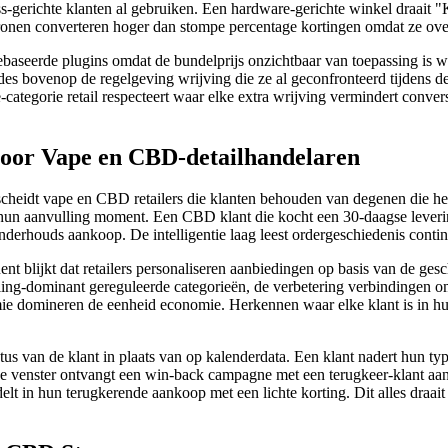
s-gerichte klanten al gebruiken. Een hardware-gerichte winkel draait "K
tronen converteren hoger dan stompe percentage kortingen omdat ze o
gebaseerde plugins omdat de bundelprijs onzichtbaar van toepassing 
des bovenop de regelgeving wrijving die ze al geconfronteerd tijdens d
e-categorie retail respecteert waar elke extra wrijving vermindert co
voor Vape en CBD-detailhandelaren
erscheidt vape en CBD retailers die klanten behouden van degenen die h
hun aanvulling moment. Een CBD klant die kocht een 30-daagse leverin
erhouds aankoop. De intelligentie laag leest ordergeschiedenis contin
nt blijkt dat retailers personaliseren aanbiedingen op basis van de ge
ulling-dominant gereguleerde categorieën, de verbetering verbindingen
e domineren de eenheid economie. Herkennen waar elke klant is in hun 
tus van de klant in plaats van op kalenderdata. Een klant nadert hun t
che venster ontvangt een win-back campagne met een terugkeer-klant aa
in hun terugkerende aankoop met een lichte korting. Dit alles draait au