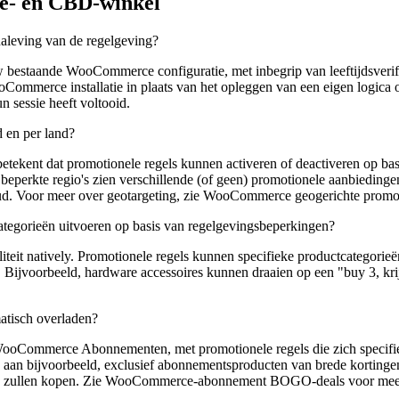
pe- en CBD-winkel
 naleving van de regelgeving?
estaande WooCommerce configuratie, met inbegrip van leeftijdsverific
Commerce installatie in plaats van het opleggen van een eigen logica op 
un sessie heeft voltooid.
d en per land?
etekent dat promotionele regels kunnen activeren of deactiveren op bas
in beperkte regio's zien verschillende (of geen) promotionele aanbiedin
oud. Voor meer over geotargeting, zie WooCommerce geogerichte promot
ategorieën uitvoeren op basis van regelgevingsbeperkingen?
liteit natively. Promotionele regels kunnen specifieke productcategorieë
 Bijvoorbeeld, hardware accessoires kunnen draaien op een "buy 3, krijg
atisch overladen?
oCommerce Abonnementen, met promotionele regels die zich specifiek 
 aan bijvoorbeeld, exclusief abonnementsproducten van brede korting
ijk zullen kopen. Zie WooCommerce-abonnement BOGO-deals voor mee