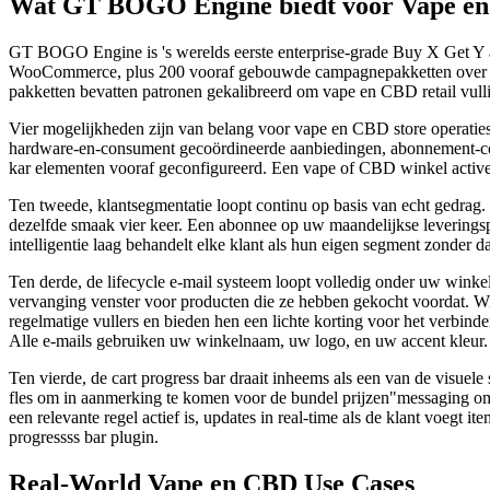
Wat GT BOGO Engine biedt voor Vape en
GT BOGO Engine is 's werelds eerste enterprise-grade Buy X Get Y
WooCommerce, plus 200 vooraf gebouwde campagnepakketten over 19 in
pakketten bevatten patronen gekalibreerd om vape en CBD retail vull
Vier mogelijkheden zijn van belang voor vape en CBD store operaties.
hardware-en-consument gecoördineerde aanbiedingen, abonnement-conve
kar elementen vooraf geconfigureerd. Een vape of CBD winkel activee
Ten tweede, klantsegmentatie loopt continu op basis van echt gedrag. 
dezelfde smaak vier keer. Een abonnee op uw maandelijkse leveringsp
intelligentie laag behandelt elke klant als hun eigen segment zonder
Ten derde, de lifecycle e-mail systeem loopt volledig onder uw win
vervanging venster voor producten die ze hebben gekocht voordat. W
regelmatige vullers en bieden hen een lichte korting voor het verbin
Alle e-mails gebruiken uw winkelnaam, uw logo, en uw accent kleur.
Ten vierde, de cart progress bar draait inheems als een van de visue
fles om in aanmerking te komen voor de bundel prijzen"messaging o
een relevante regel actief is, updates in real-time als de klant voeg
progressss bar plugin.
Real-World Vape en CBD Use Cases