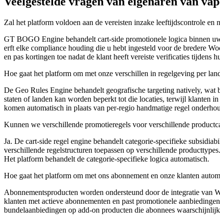
Veelgestelde vragen van eigenaren van va
Zal het platform voldoen aan de vereisten inzake leeftijdscontrole en
GT BOGO Engine behandelt cart-side promotionele logica binnen uw b
erft elke compliance houding die u hebt ingesteld voor de bredere Woo
en pas kortingen toe nadat de klant heeft vereiste verificaties tijdens h
Hoe gaat het platform om met onze verschillen in regelgeving per lan
De Geo Rules Engine behandelt geografische targeting natively, wat b
staten of landen kan worden beperkt tot die locaties, terwijl klanten 
komen automatisch in plaats van per-regio handmatige regel onderh
Kunnen we verschillende promotieregels voor verschillende productc
Ja. De cart-side regel engine behandelt categorie-specifieke subsidiabi
verschillende regelstructuren toepassen op verschillende producttypes.
Het platform behandelt de categorie-specifieke logica automatisch.
Hoe gaat het platform om met ons abonnement en onze klanten autom
Abonnementsproducten worden ondersteund door de integratie van Wo
klanten met actieve abonnementen en past promotionele aanbiedingen
bundelaanbiedingen op add-on producten die abonnees waarschijnl