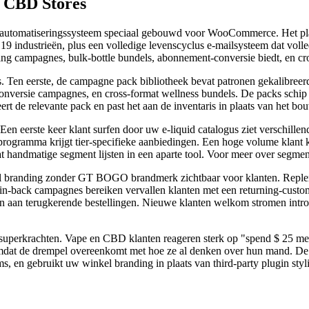
 CBD Stores
 automatiseringssysteem speciaal gebouwd voor WooCommerce. Het pla
dustrieën, plus een volledige levenscyclus e-mailsysteem dat volledi
ing campagnes, bulk-bottle bundels, abonnement-conversie biedt, en cr
 Ten eerste, de campagne pack bibliotheek bevat patronen gekalibreerd 
rsie campagnes, en cross-format wellness bundels. De packs schip met 
rt de relevante pack en past het aan de inventaris in plaats van het 
Een eerste keer klant surfen door uw e-liquid catalogus ziet verschill
rogramma krijgt tier-specifieke aanbiedingen. Een hoge volume klant k
 dat handmatige segment lijsten in een aparte tool. Voor meer over seg
kel branding zonder GT BOGO brandmerk zichtbaar voor klanten. Reple
in-back campagnes bereiken vervallen klanten met een returning-cust
den aan terugkerende bestellingen. Nieuwe klanten welkom stromen intr
le superkrachten. Vape en CBD klanten reageren sterk op "spend $ 25 me
mdat de drempel overeenkomt met hoe ze al denken over hun mand. De
t items, en gebruikt uw winkel branding in plaats van third-party plugin