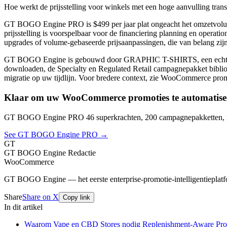
Hoe werkt de prijsstelling voor winkels met een hoge aanvulling tran
GT BOGO Engine PRO is $499 per jaar plat ongeacht het omzetvolume o
prijsstelling is voorspelbaar voor de financiering planning en opera
upgrades of volume-gebaseerde prijsaanpassingen, die van belang zijn 
GT BOGO Engine is gebouwd door GRAPHIC T-SHIRTS, een echte Woo
downloaden, de Specialty en Regulated Retail campagnepakket biblioth
migratie op uw tijdlijn. Voor bredere context, zie WooCommerce promo
Klaar om uw WooCommerce promoties te automatise
GT BOGO Engine PRO 46 superkrachten, 200 campagnepakketten, nu
See GT BOGO Engine PRO →
GT
GT BOGO Engine Redactie
WooCommerce
GT BOGO Engine — het eerste enterprise-promotie-intelligentiepl
Share
Share on X
Copy link
In dit artikel
Waarom Vape en CBD Stores nodig Replenishment-Aware Pro