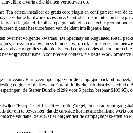
e aanvulling ervaring die klanten vertrouwen op.
t. Ten eerste, installeer de gratis core plugin en configureren van de
oogste volume hardware accessoire. Controleer de architectonische pas
alty en Regulated Retail campagne pakket op een echte promotionele 
ceren tijdens het uitoefenen van de klant intelligentie laag.
tten over het volgende kwartaal. De Specialty en Regulated Retail pac
nes, cross-format wellness bundels, win-back campagnes, en nieuwe 
ack als de migraties voltooid, behoud coupon codes alleen voor echte a
ode is het volgmechanisme. Voor bredere context, zie beste WooCommer
n niveaus. Er is geen upcharge voor de campagne pack bibliotheek, de k
 testing engine, of de Revenue Guard. Individuele industrie-specifieke
e besparingen: de Starter Bundle ($299 voor 5 packs, bespaar $100.95)
ldwijde "Koop 1 Get 1 op 50% korting"regel, en de cart voortgangsbalk
tier om te bevestigen dat de cart-side kortingsmechanisme werkt correc
ctonische validatie; de PRO tier ontgrendelt de campagnepakketten en k