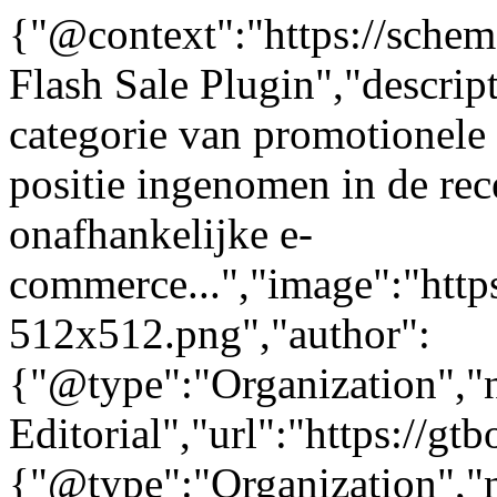
{"@context":"https://sche
Flash Sale Plugin","descrip
categorie van promotionele 
positie ingenomen in de rec
onafhankelijke e-
commerce...","image":"https
512x512.png","author":
{"@type":"Organization"
Editorial","url":"https://g
{"@type":"Organization"