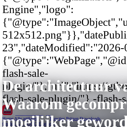
Engine","logo":
{"@type":"ImageObject","url
512x512.png"}},"datePubli
23","dateModified":"2026-
{"@type":"WebPage","@id"
flash-sale-
De architectuur v
plugin/"},"url":"https://
flash-sale-plugin/"} -flash-
Waarom gecompri
GT BOGO
Engine
moeilijker geword
Home
Alle artikelen
Functies
Prijzen
Downloads
Ontdek GT BOGO Engine →