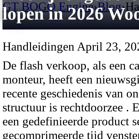
GT BOGO Engine
›
Blog
›
Ha
lopen in 2026 Wo
Handleidingen
April 23, 20
De flash verkoop, als een c
monteur, heeft een nieuwsgi
recente geschiedenis van o
structuur is rechtdoorzee . 
een gedefinieerde product se
gecomprimeerde tijd venster