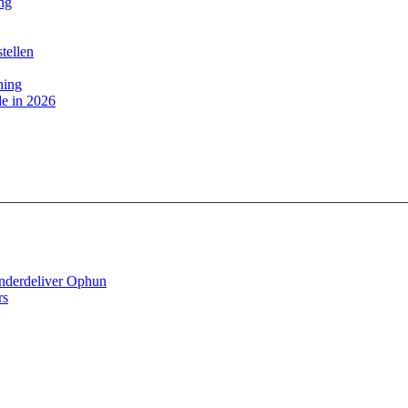
ing
tellen
ning
e in 2026
derdeliver Ophun
rs