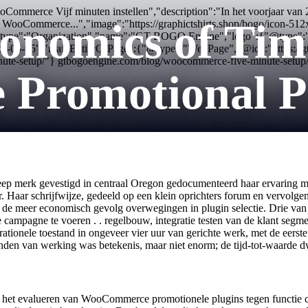
Commerce Vijf minuten instellen","description":"In het voorjaar van 
nomics of Time
vier WooCommerce...","image":"https://graphictshirts.shop/bogo/ico
"@type":"Organization","name":"GT BOGO Engine","logo":{"@type":"Ima
26-05-05","mainEntityOfPage":{"@type":"WebPage","@id":"https://
inute-setup/"} gtbogoengine.com/blog/woocommerce-five-minute-setup
romotional Plu
 zeep merk gevestigd in centraal Oregon gedocumenteerd haar ervaring
 Haar schrijfwijze, gedeeld op een klein oprichters forum en vervolgens
n de meer economisch gevolg overwegingen in plugin selectie. Drie van
campagne te voeren . . regelbouw, integratie testen van de klant segment
erationele toestand in ongeveer vier uur van gerichte werk, met de eers
den van werking was betekenis, maar niet enorm; de tijd-tot-waarde dwa
j het evalueren van WooCommerce promotionele plugins tegen functie ch