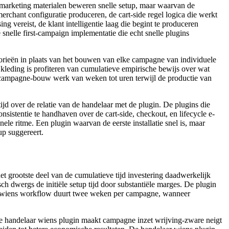
 marketing materialen beweren snelle setup, maar waarvan de
merchant configuratie produceren, de cart-side regel logica die werkt
g vereist, de klant intelligentie laag die begint te produceren
 snelle first-campaign implementatie die echt snelle plugins
orieën in plaats van het bouwen van elke campagne van individuele
kleding is profiteren van cumulatieve empirische bewijs over wat
e campagne-bouw werk van weken tot uren terwijl de productie van
jd over de relatie van de handelaar met de plugin. De plugins die
istentie te handhaven over de cart-side, checkout, en lifecycle e-
nele ritme. Een plugin waarvan de eerste installatie snel is, maar
up suggereert.
het grootste deel van de cumulatieve tijd investering daadwerkelijk
sch dwergs de initiële setup tijd door substantiële marges. De plugin
in wiens workflow duurt twee weken per campagne, wanneer
 De handelaar wiens plugin maakt campagne inzet wrijving-zware neigt