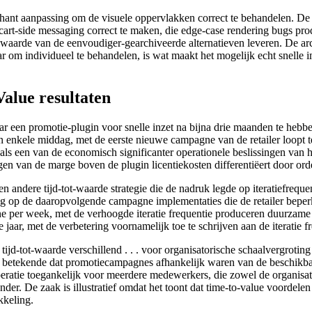
hant aanpassing om de visuele oppervlakken correct te behandelen. De p
rt-side messaging correct te maken, die edge-case rendering bugs prod
-waarde van de eenvoudiger-gearchiveerde alternatieven leveren. De arc
aar om individueel te behandelen, is wat maakt het mogelijk echt snel
alue resultaten
r een promotie-plugin voor snelle inzet na bijna drie maanden te hebbe
n enkele middag, met de eerste nieuwe campagne van de retailer loopt te
 als een van de economisch significanter operationele beslissingen van h
gen van de marge boven de plugin licentiekosten differentiëert door ord
andere tijd-tot-waarde strategie die de nadruk legde op iteratiefrequent
ing op de daaropvolgende campagne implementaties die de retailer bepe
e per week, met de verhoogde iteratie frequentie produceren duurzame 
aar, met de verbetering voornamelijk toe te schrijven aan de iteratie f
jd-tot-waarde verschillend . . . voor organisatorische schaalvergroting i
at betekende dat promotiecampagnes afhankelijk waren van de beschikb
peratie toegankelijk voor meerdere medewerkers, die zowel de organisat
r. De zaak is illustratief omdat het toont dat time-to-value voordelen s
kkeling.