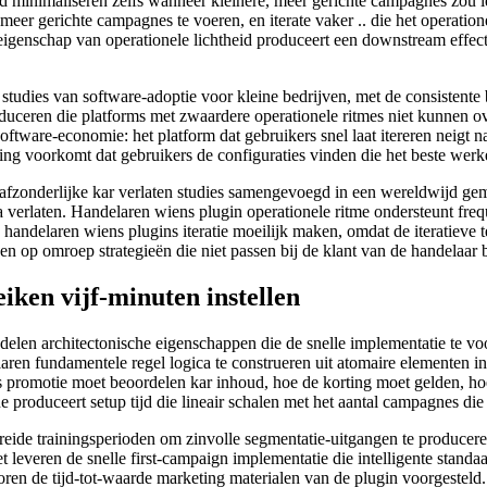
d minimaliseren zelfs wanneer kleinere, meer gerichte campagnes zou l
 meer gerichte campagnes te voeren, en iterate vaker .. die het operat
igenschap van operationele lichtheid produceert een downstream effect 
dies van software-adoptie voor kleine bedrijven, met de consistente be
oduceren die platforms met zwaardere operationele ritmes niet kunnen
software-economie: het platform dat gebruikers snel laat itereren neigt 
ing voorkomt dat gebruikers de configuraties vinden die het beste werke
g afzonderlijke kar verlaten studies samengevoegd in een wereldwijd g
ca verlaten. Handelaren wiens plugin operationele ritme ondersteunt fr
 handelaren wiens plugins iteratie moeilijk maken, omdat de iteratieve 
en op omroep strategieën die niet passen bij de klant van de handelaar 
ken vijf-minuten instellen
 delen architectonische eigenschappen die de snelle implementatie te 
laren fundamentele regel logica te construeren uit atomaire elementen in 
 promotie moet beoordelen kar inhoud, hoe de korting moet gelden, hoe
e produceert setup tijd die lineair schalen met het aantal campagnes die
gebreide trainingsperioden om zinvolle segmentatie-uitgangen te produc
t leveren de snelle first-campaign implementatie die intelligente standaa
loren de tijd-tot-waarde marketing materialen van de plugin voorgesteld.