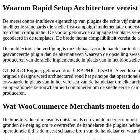
Waarom Rapid Setup Architecture vereist 
De meest contra-intuïtieve eigenschap van plugins die echte vijf minut
intelligente standaards die snelle first-campaign implementatie onders
merchant configuratie. De vooraf gebouwde campagne templates vereis
gecodeerd in de templates. De brede thema compatibiliteit vereist de 
De architectonische verfijning is onzichtbaar voor de handelaar in de 
geavanceerde plugin dan de alternatieven waarvan de opstelling zwaar 
produceren van de snelle implementatie in plaats van in het blootstel
GT BOGO Engine, gebouwd door GRAPHIC T-SHIRTS een luxe urban c
originele designs werd architectured rond het principe dat operationele
tot-waarde in plaats van in het vereisen van de handelaar om elke arc
en operationele betrouwbaarheid combineren om de snelle eerste-campa
produceren.
Wat WooCommerce Merchants moeten doen 
De time-to-value dimensie is ontstaan als een van de meer economis
gronden de neiging om te overtreffen de handelaren die plugins hebb
operationele tijd is de meest schaarse bron van de handelaar en waar d