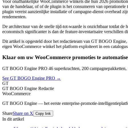
Voor onafhankelijke WooCommerce winkels die hun 2026 promotionele i
van de handelaar, of of de plugin is het consumeren van operationele t
plugin vereist aanzienlijke installatie of campagne-dienst overhead zij
rendementen.
De architectuur van de snelle tijd-tot-waarde is onzichtbaar totdat de
economisch significanter is dan de feature-inventarisaire verschillen 
Dit artikel is opgesteld door het redactieteam van GT BOGO Engin
eigen WooCommerce winkel het platform exploiteert in een catalogus
Klaar om uw WooCommerce promoties te automatise
GT BOGO Engine PRO 46 superkrachten, 200 campagnepakketten, nu
See GT BOGO Engine PRO →
GT
GT BOGO Engine Redactie
WooCommerce
GT BOGO Engine — het eerste enterprise-promotie-intelligentiepl
Share
Share on X
Copy link
In dit artikel