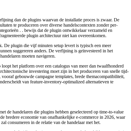
rfijning dan de plugins waarvan de installatie proces is zwaar. De
esultaten te produceren over diverse handelscontexten zonder per-
tegorieën . . bewijs dat de plugin ontwikkelaar verzameld en
gefragmenteerde plugin architectuur niet kan overeenkomen.
k. De plugin die vijf minuten setup levert is typisch een meer
unnen suggereren anders. De verfijning is geïnvesteerd in het
at handelaren moeten navigeren.
pt het platform over een catalogus van meer dan twaalfhonderd
rchitectonische investering moet zijn in het produceren van snelle tijd-
rds, vooraf gebouwde campagne templates, brede themacompatibiliteit,
derscheidt van feature-inventory-optimalized alternatieven te
et de handelaren die plugins hebben geselecteerd op time-to-value
lt de bredere economie van onafhankelijke e-commerce in 2026, waar
 zal consumeren in de relatie van de handelaar met het.