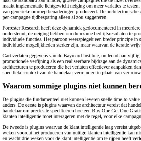
naar de standaard aan minder, grotere campagnes die de inzet overhea
maakt implementatie lichtgewicht neiging om meer variaties te testen,
van generieke omroep benaderingen produceert. De architectonische e
per-campagne tijdbesparing alleen al zou suggereren.
Forrester Research heeft deze dynamiek gedocumenteerd in meerdere stu
ondersteunt, de neiging hebben om duurzame bedrijfsresultaten te pr
individuele functies. Het patroon weerspiegelt een breder principe in 
individuele mogelijkheden sterker zijn, maar waarvan de iteratie wrijv
Cart verlaten gegevens van de Baymard Institute, ontleend aan vijfti
promotionele verfijning als een realiseerbare bijdrage aan de dynami
architecturen te produceren die het verlaten effectiever aanpakken dan
specifieke context van de handelaar vermindert in plaats van vertrouw
Waarom sommige plugins niet kunnen berei
De plugins die fundamenteel niet kunnen leveren snelle time-to-value
anders. De eerste is plugins waarvan de architectuur vereist dat hande
handelaar om precies te specificeren hoe een Buy One Get One Gratis
klanten intelligentie moet interageren met de regel, voor elke campagn
De tweede is plugins waarvan de klant intelligentie laag vereist uit
weken voordat het produceren van nuttige klanten intelligentie kan nie
en wacht drie weken voor de klant intelligentie om te rijpen heeft ver