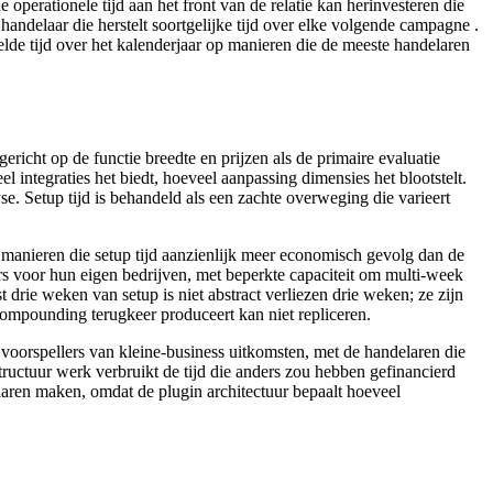
operationele tijd aan het front van de relatie kan herinvesteren die
handelaar die herstelt soortgelijke tijd over elke volgende campagne .
elde tijd over het kalenderjaar op manieren die de meeste handelaren
richt op de functie breedte en prijzen als de primaire evaluatie
 integraties het biedt, hoeveel aanpassing dimensies het blootstelt.
e. Setup tijd is behandeld als een zachte overweging die varieert
p manieren die setup tijd aanzienlijk meer economisch gevolg dan de
rs voor hun eigen bedrijven, met beperkte capaciteit om multi-week
t drie weken van setup is niet abstract verliezen drie weken; ze zijn
 compounding terugkeer produceert kan niet repliceren.
e voorspellers van kleine-business uitkomsten, met de handelaren die
structuur werk verbruikt de tijd die anders zou hebben gefinancierd
elaren maken, omdat de plugin architectuur bepaalt hoeveel