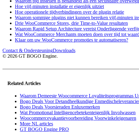
Waarom tijd instellen is behandeld als een secundaire overweg
Hoe vijf-minuten installatie er eigenlijk uitziet
Hoe operationele tijdverbindingen over de plugin relatie
Waarom sommige plugins niet kunnen bereiken vijf-minuten ins
Drie WooCommerce Stores, drie Time-to-Value resultaten
Waarom Rapid Setup Architecture vereist Onderliggende verfij
Wat WooCommerce Merchants moeten doen over tijd tot waard
Klaar om uw WooCommerce promoties te automatiseren?
Contact & Ondersteuning
Downloads
© 2026 GT BOGO Engine.
Related Articles
Waarom Demeeste Woocommerce Loyaliteitsprogrammas Un
Bogo Deals Voor Detandheelkundige Enmedischeleverancie
Bogo Deals Voorsieraden Enluxemerken
Wat Promotional Intelligencebetekenteigenlijk Involwassen
Woocommercevakantievoorbereiding Voorwinkeleigenaren
More NL articles
GT BOGO Engine PRO