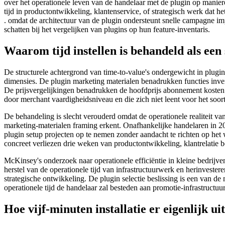
over het operationele leven van de handelaar met de plugin op manieren
tijd in productontwikkeling, klantenservice, of strategisch werk dat 
. omdat de architectuur van de plugin ondersteunt snelle campagne imp
schatten bij het vergelijken van plugins op hun feature-inventaris.
Waarom tijd instellen is behandeld als ee
De structurele achtergrond van time-to-value's ondergewicht in plugin 
dimensies. De plugin marketing materialen benadrukken functies invent
De prijsvergelijkingen benadrukken de hoofdprijs abonnement kosten en
door merchant vaardigheidsniveau en die zich niet leent voor het soort
De behandeling is slecht verouderd omdat de operationele realiteit v
marketing-materialen framing erkent. Onafhankelijke handelaren in 20
plugin setup projecten op te nemen zonder aandacht te richten op het we
concreet verliezen drie weken van productontwikkeling, klantrelatie b
McKinsey's onderzoek naar operationele efficiëntie in kleine bedrijven
herstel van de operationele tijd van infrastructuurwerk en herinvester
strategische ontwikkeling. De plugin selectie beslissing is een van d
operationele tijd de handelaar zal besteden aan promotie-infrastructuur
Hoe vijf-minuten installatie er eigenlijk uit