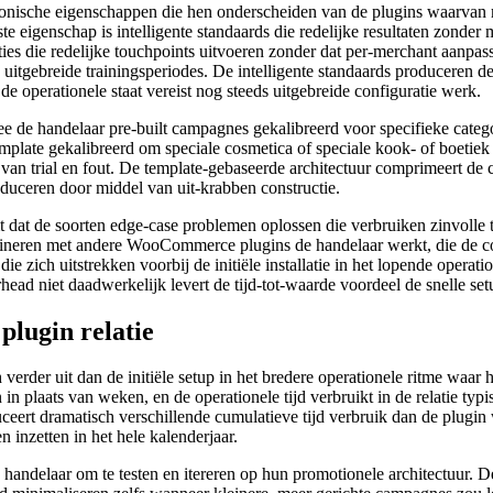
tectonische eigenschappen die hen onderscheiden van de plugins waarvan
te eigenschap is intelligente standaards die redelijke resultaten zonder 
es die redelijke touchpoints uitvoeren zonder dat per-merchant aanpassin
 uitgebreide trainingsperiodes. De intelligente standaards produceren de
de operationele staat vereist nog steeds uitgebreide configuratie werk.
 de handelaar pre-built campagnes gekalibreerd voor specifieke categ
late gekalibreerd om speciale cosmetica of speciale kook- of boetiek 
van trial en fout. De template-gebaseerde architectuur comprimeert d
duceren door middel van uit-krabben constructie.
dat de soorten edge-case problemen oplossen die verbruiken zinvolle ti
rdineren met andere WooCommerce plugins de handelaar werkt, die de cons
 zich uitstrekken voorbij de initiële installatie in het lopende operatio
ad niet daadwerkelijk levert de tijd-tot-waarde voordeel de snelle set
plugin relatie
verder uit dan de initiële setup in het bredere operationele ritme waar 
n plaats van weken, en de operationele tijd verbruikt in de relatie typi
eert dramatisch verschillende cumulatieve tijd verbruik dan de plug
 inzetten in het hele kalenderjaar.
 handelaar om te testen en itereren op hun promotionele architectuur.