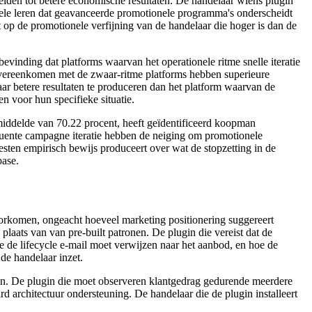
eiden tot betere economische resultaten. De handelaar wiens plugin
ionele leren dat geavanceerde promotionele programma's onderscheidt
op de promotionele verfijning van de handelaar die hoger is dan de
vinding dat platforms waarvan het operationele ritme snelle iteratie
 overeenkomen met de zwaar-ritme platforms hebben superieure
naar betere resultaten te produceren dan het platform waarvan de
n voor hun specifieke situatie.
emiddelde van 70.22 procent, heeft geïdentificeerd koopman
equente campagne iteratie hebben de neiging om promotionele
testen empirisch bewijs produceert over wat de stopzetting in de
base.
voorkomen, ongeacht hoeveel marketing positionering suggereert
plaats van van pre-built patronen. De plugin die vereist dat de
 de lifecycle e-mail moet verwijzen naar het aanbod, en hoe de
 de handelaar inzet.
eren. De plugin die moet observeren klantgedrag gedurende meerdere
rd architectuur ondersteuning. De handelaar die de plugin installeert