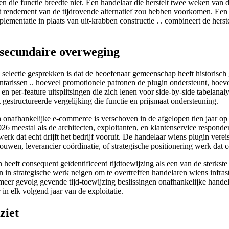
 die functie breedte niet. Een handelaar die herstelt twee weken van de 
het rendement van de tijdrovende alternatief zou hebben voorkomen. Een 
lementatie in plaats van uit-krabben constructie . . combineert de herst
n secundaire overweging
selectie gesprekken is dat de beoefenaar gemeenschap heeft historisch ge
arissen .. hoeveel promotionele patronen de plugin ondersteunt, hoeveel
 per-feature uitsplitsingen die zich lenen voor side-by-side tabelanalys
 gestructureerde vergelijking die functie en prijsmaat ondersteuning.
an onafhankelijke e-commerce is verschoven in de afgelopen tien jaar o
26 meestal als de architecten, exploitanten, en klantenservice responde
rk dat echt drijft het bedrijf vooruit. De handelaar wiens plugin vereis
ouwen, leverancier coördinatie, of strategische positionering werk dat
 heeft consequent geïdentificeerd tijdtoewijzing als een van de sterkst
en in strategische werk neigen om te overtreffen handelaren wiens infra
e meer gevolg gevende tijd-toewijzing beslissingen onafhankelijke hand
 in elk volgend jaar van de exploitatie.
ziet