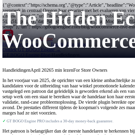
{"@context":"https://schema.org","@type":"Article","headline":"Woo
The Hidden Eco
zeepmerk in centraal Oregon haar ervaring met het evalueren van 
Engine Editorial","url":"https://gtbogoengine.com"},"publisher":{
512x512.png"}},"datePublished":"2026-04-23","dateModified":"20
setup/"},"url":"https://gtbogoengine.com/blog/woocommerce-five-m
WooCommerce P
GT BOGO
Engine
Home
Alle artikelen
Functies
Downloads
Ontdek GT BOGO Engine →
GT BOGO Engine
›
Blog
›
Handleidingen
Handleidingen
April 2026
5 min lezen
For Store Owners
In het voorjaar van 2025, de oprichter van een kleine ambachtelijke
kandidaten voor de uitbreiding van haar winkel promotionele kalender.
vastgelegd een patroon dat geleidelijk is geworden erkend als een va
setup werk om een staat te bereiken waar de handelaar kon haar eerste 
validatie, rand-case probleemoplossing. De vierde plugin bereikte op
avond. De prestaties different tijdens de koopman's volgende zes maan
marges had ze niet voorzien.
✓
GT BOGO Engine PRO includes a 30-day money-back guarantee.
Het patroon is belangrijker dan de meeste handelaren te herkennen bi