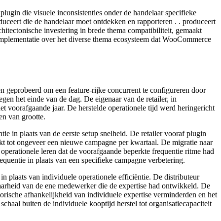
lugin die visuele inconsistenties onder de handelaar specifieke
uceert die de handelaar moet ontdekken en rapporteren . . produceert
hitectonische investering in brede thema compatibiliteit, gemaakt
le implementatie over het diverse thema ecosysteem dat WooCommerce
n geprobeerd om een feature-rijke concurrent te configureren door
gen het einde van de dag. De eigenaar van de retailer, in
et voorafgaande jaar. De herstelde operationele tijd werd heringericht
en van grootte.
ie in plaats van de eerste setup snelheid. De retailer vooraf plugin
rkt tot ongeveer een nieuwe campagne per kwartaal. De migratie naar
operationele leren dat de voorafgaande beperkte frequentie ritme had
requentie in plaats van een specifieke campagne verbetering.
n plaats van individuele operationele efficiëntie. De distributeur
aarheid van de ene medewerker die de expertise had ontwikkeld. De
orische afhankelijkheid van individuele expertise verminderden en het
chaal buiten de individuele kooptijd herstel tot organisatiecapaciteit