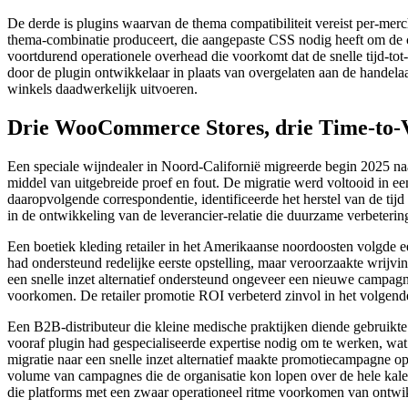
De derde is plugins waarvan de thema compatibiliteit vereist per-merc
thema-combinatie produceert, die aangepaste CSS nodig heeft om de ca
voortdurend operationele overhead die voorkomt dat de snelle tijd-tot
door de plugin ontwikkelaar in plaats van overgelaten aan de handel
winkels daadwerkelijk uitvoeren.
Drie WooCommerce Stores, drie Time-to-V
Een speciale wijndealer in Noord-Californië migreerde begin 2025 naa
middel van uitgebreide proef en fout. De migratie werd voltooid in ee
daaropvolgende correspondentie, identificeerde het herstel van de tijd
in de ontwikkeling van de leverancier-relatie die duurzame verbeterin
Een boetiek kleding retailer in het Amerikaanse noordoosten volgde een 
had ondersteund redelijke eerste opstelling, maar veroorzaakte wrijv
een snelle inzet alternatief ondersteund ongeveer een nieuwe campagn
voorkomen. De retailer promotie ROI verbeterd zinvol in het volgende j
Een B2B-distributeur die kleine medische praktijken diende gebruikte ti
vooraf plugin had gespecialiseerde expertise nodig om te werken, w
migratie naar een snelle inzet alternatief maakte promotiecampagne o
volume van campagnes die de organisatie kon lopen over de hele kalende
die platforms met een zwaar operationeel ritme voorkomen van ontwi