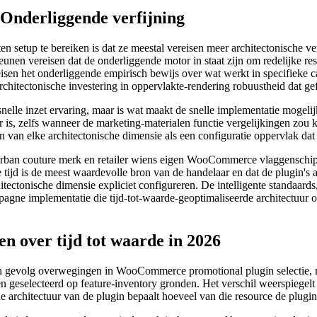
Onderliggende verfijning
en setup te bereiken is dat ze meestal vereisen meer architectonische ve
teunen vereisen dat de onderliggende motor in staat zijn om redelijke r
en het onderliggende empirisch bewijs over wat werkt in specifieke ca
architectonische investering in oppervlakte-rendering robuustheid dat 
snelle inzet ervaring, maar is wat maakt de snelle implementatie mogelij
is, zelfs wanneer de marketing-materialen functie vergelijkingen zou k
len van elke architectonische dimensie als een configuratie oppervlak d
outure merk en retailer wiens eigen WooCommerce vlaggenschip loo
 tijd is de meest waardevolle bron van de handelaar en dat de plugin's a
hitectonische dimensie expliciet configureren. De intelligente standaa
gne implementatie die tijd-tot-waarde-geoptimaliseerde architectuur on
over tijd tot waarde in 2026
ch gevolg overwegingen in WooCommerce promotional plugin selectie, m
en geselecteerd op feature-inventory gronden. Het verschil weerspiege
e architectuur van de plugin bepaalt hoeveel van die resource de plugin