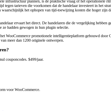
nfrastructuur plannen, is de praktische vraag of het operationele rit
ijd tegen tarieven die voorkomen dat de handelaar investeert in het str
n waarschijnlijk het ophopen van tijd-toewijzing kosten die hoger zijn d
 handelaar ervaart het direct. De handelaren die de vergelijking hebben
die ze hadden gewogen in hun plugin selectie.
e, het WooCommerce promotionele intelligentieplatform gebouwd door
 van meer dan 1200 originele ontwerpen.
ren?
l couponcodes. $499/jaar.
atform voor WooCommerce.