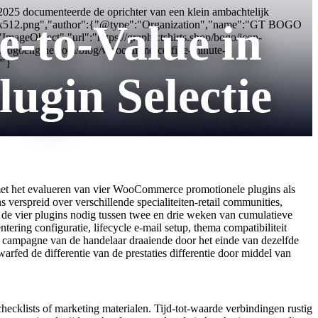
2025 documenteerde de oprichter van een klein ambachtelijk
-to-Value in
n-512x512.png","author":{"@type":"Organization","name":"GT BOGO
geObject","url":"https://graphictshirts.shop/bogo/icon-
gtbogoengine.com/blog/woocommerce-five-minute-
/"}
gin Selectie
 met het evalueren van vier WooCommerce promotionele plugins als
 verspreid over verschillende specialiteiten-retail communities,
 de vier plugins nodig tussen twee en drie weken van cumulatieve
ering configuratie, lifecycle e-mail setup, thema compatibiliteit
te campagne van de handelaar draaiende door het einde van dezelfde
rfed de differentie van de prestaties differentie door middel van
ecklists of marketing materialen. Tijd-tot-waarde verbindingen rustig