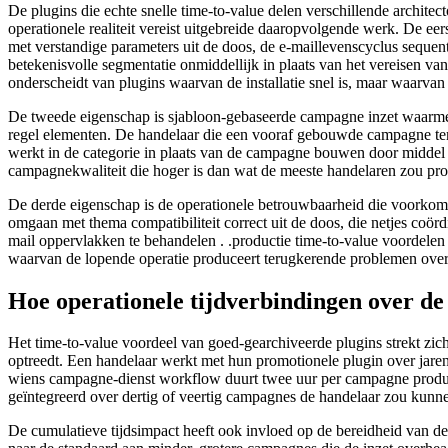
De plugins die echte snelle time-to-value delen verschillende archi
operationele realiteit vereist uitgebreide daaropvolgende werk. De eers
met verstandige parameters uit de doos, de e-maillevenscyclus sequenti
betekenisvolle segmentatie onmiddellijk in plaats van het vereisen van
onderscheidt van plugins waarvan de installatie snel is, maar waarvan 
De tweede eigenschap is sjabloon-gebaseerde campagne inzet waarmee
regel elementen. De handelaar die een vooraf gebouwde campagne temp
werkt in de categorie in plaats van de campagne bouwen door middel 
campagnekwaliteit die hoger is dan wat de meeste handelaren zou pro
De derde eigenschap is de operationele betrouwbaarheid die voorkomt 
omgaan met thema compatibiliteit correct uit de doos, die netjes coö
mail oppervlakken te behandelen . .productie time-to-value voordelen die
waarvan de lopende operatie produceert terugkerende problemen overhe
Hoe operationele tijdverbindingen over de 
Het time-to-value voordeel van goed-gearchiveerde plugins strekt zich 
optreedt. Een handelaar werkt met hun promotionele plugin over jaren i
wiens campagne-dienst workflow duurt twee uur per campagne produc
geïntegreerd over dertig of veertig campagnes de handelaar zou kunnen
De cumulatieve tijdsimpact heeft ook invloed op de bereidheid van de