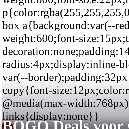
p{color:rgba(255,255,255,0
box a{background:var(--red)
weight:600;font-size:15px;t
decoration:none;padding:1
radius:4px;display:inline-b
var(--border);padding:32px 
copy{font-size:12px;color:
@media(max-width:768px)
links{display:none}}
BOGO Deals voor s