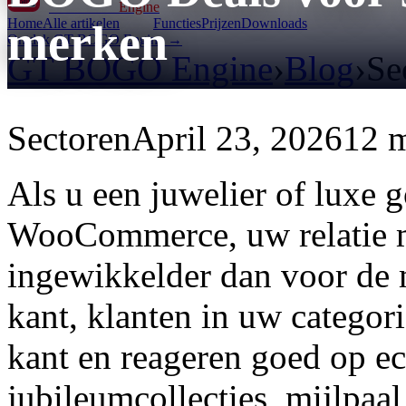
GT BOGO
Engine
Home
Alle artikelen
Functies
Prijzen
Downloads
merken
Ontdek GT BOGO Engine →
GT BOGO Engine
›
Blog
›
Se
Sectoren
April 23, 2026
12 m
Als u een juwelier of luxe 
WooCommerce, uw relatie m
ingewikkelder dan voor de 
kant, klanten in uw categori
kant en reageren goed op e
jubileumcollecties, mijlpaal