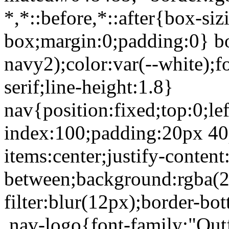
*,*::before,*::after{box-siz
box;margin:0;padding:0} b
navy2);color:var(--white);
serif;line-height:1.8}
nav{position:fixed;top:0;lef
index:100;padding:20px 40p
items:center;justify-content
between;background:rgba(2
filter:blur(12px);border-bo
.nav-logo{font-family:"Outfi