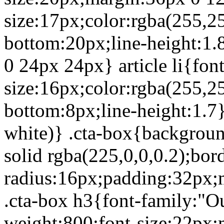
size:17px;color:rgba(255,2
bottom:20px;line-height:1.85
0 24px 24px} article li{font
size:16px;color:rgba(255,2
bottom:8px;line-height:1.7} 
white)} .cta-box{backgroun
solid rgba(225,0,0,0.2);bor
radius:16px;padding:32px;m
.cta-box h3{font-family:"Out
weight:800;font-size:22px;