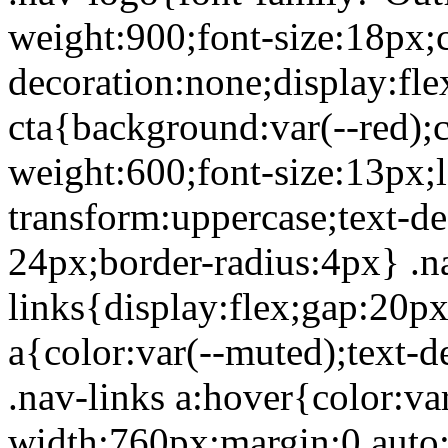
weight:900;font-size:18px;c
decoration:none;display:fle
cta{background:var(--red);c
weight:600;font-size:13px;l
transform:uppercase;text-d
24px;border-radius:4px} .n
links{display:flex;gap:20px
a{color:var(--muted);text-d
.nav-links a:hover{color:va
width:760px;margin:0 auto