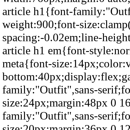
article h1{font-family:"Outf
weight:900;font-size:clamp
spacing:-0.02em;line-heigh
article h1 em{font-style:nor
meta{font-size:14px;color:
bottom:40px;display:flex;ga
family:"Outfit",sans-serif;f
size:24px;margin:48px 0 16
family:"Outfit",sans-serif;f
size:20px;margin:36px 0 12