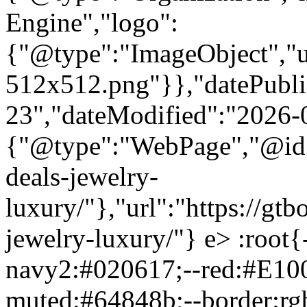
Engine","logo":
{"@type":"ImageObject","url
512x512.png"}},"datePubli
23","dateModified":"2026-
{"@type":"WebPage","@id":
deals-jewelry-
luxury/"},"url":"https://gt
jewelry-luxury/"} e> :root
navy2:#020617;--red:#E1000
muted:#64848b;--border:rg