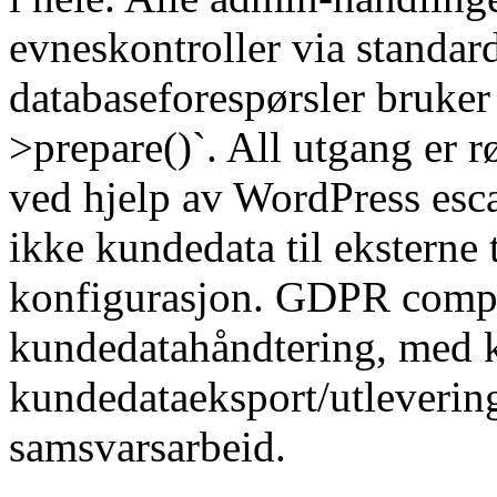
evneskontroller via standar
databaseforespørsler bruker
>prepare()`. All utgang er r
ved hjelp av WordPress esca
ikke kundedata til eksterne t
konfigurasjon. GDPR compli
kundedatahåndtering, med k
kundedataeksport/utlevering
samsvarsarbeid.