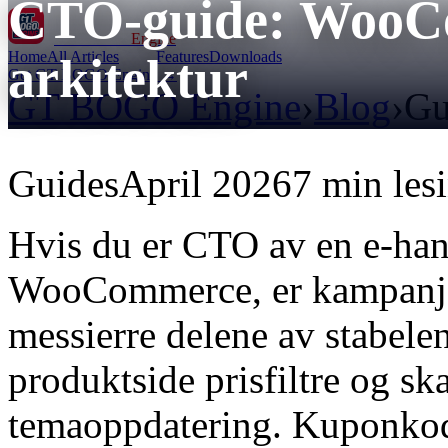
CTO-guide: WooC
GT BOGO
Engine
Home
All Articles
Features
Downloads
arkitektur
Get GT BOGO Engine →
GT BOGO Engine
›
Blog
›
Gu
Guides
April 2026
7 min les
Hvis du er CTO av en e-han
WooCommerce, er kampanje 
messierre delene av stabelen
produktside prisfiltre og sk
temaoppdatering. Kuponkode