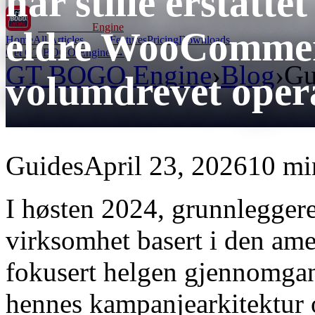
har stille erstatte
GT BOGO
Engine
eldre WooCommer
Home
All Articles
Features
Pricing
Downloads
Get GT BOGO Engine →
GT BOGO Engine
›
Blog
›
Gu
volumdrevet oper
Guides
April 23, 2026
10 mi
I høsten 2024, grunnleggere
virksomhet basert i den ame
fokusert helgen gjennomgan
hennes kampanjearkitektur o