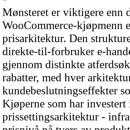
Mønsteret er viktigere enn 
WooCommerce-kjøpmenn erkj
prisarkitektur. Den struktu
direkte-til-forbruker e-hand
gjennom distinkte atferdsø
rabatter, med hver arkitekt
kundebeslutningseffekter s
Kjøperne som har invester
prissettingsarkitektur - inf
prisnivå på tvers av produk