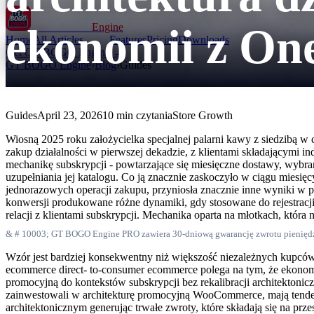
ekonomii z On
GT BOGO
Engine
Home
All Articles
Features
Pricing
Downloads
Get GT BOGO Engine →
GT BOGO Engine
›
Blog
›
Guides
Guides
April 23, 2026
10 min czytania
Store Growth
Wiosną 2025 roku założycielka specjalnej palarni kawy z siedzibą w 
zakup działalności w pierwszej dekadzie, z klientami składającymi
mechanikę subskrypcji - powtarzające się miesięczne dostawy, wybran
uzupełniania jej katalogu. Co ją znacznie zaskoczyło w ciągu miesięc
jednorazowych operacji zakupu, przyniosła znacznie inne wyniki w
konwersji produkowane różne dynamiki, gdy stosowane do rejestracj
relacji z klientami subskrypcji. Mechanika oparta na młotkach, któ
& # 10003; GT BOGO Engine PRO zawiera 30-dniową gwarancję zwrotu pienięd
Wzór jest bardziej konsekwentny niż większość niezależnych kupcó
ecommerce direct- to-consumer ecommerce polega na tym, że ekonomi
promocyjną do kontekstów subskrypcji bez rekalibracji architektoni
zainwestowali w architekturę promocyjną WooCommerce, mają tenden
architektonicznym generując trwałe zwroty, które składają się na prze