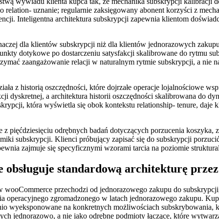
arstwą wywiadu klienta kupca tak, że mechanika subskrypcji kalibracj
elation- uznanie; regularnie zaksięgowany abonent korzyści z mechani
cji. Inteligentna architektura subskrypcji zapewnia klientom doświadcz
 inaczej dla klientów subskrypcji niż dla klientów jednorazowych zakup
kty dotykowe po dostarczeniu satysfakcji skalibrowane do rytmu subsk
 utrzymać zaangażowanie relacji w naturalnym rytmie subskrypcji, a ni
ziała z historią oszczędności, które dojrzałe operacje lojalnościowe w
akcji dyskretnej, a architektura historii oszczędności skalibrowana do 
pcji, która wyświetla się obok kontekstu relationship- tenure, daje 
e z pięćdziesięciu odrębnych badań dotyczących porzucenia koszyka, 
amiki subskrypcji. Klienci próbujący zapisać się do subskrypcji porzu
zapewnia zajmuje się specyficznymi wzorami tarcia na poziomie struktura
obsługuje standardową architekturę przez 
 wooCommerce przechodzi od jednorazowego zakupu do subskrypcji, je
nia operacyjnego zgromadzonego w latach jednorazowego zakupu. Kupują
dnio wyeksponowane na konkretnych możliwościach subskrybowania, kt
h jednorazowo, a nie jako odrębne podmioty łączące, które wytwarza