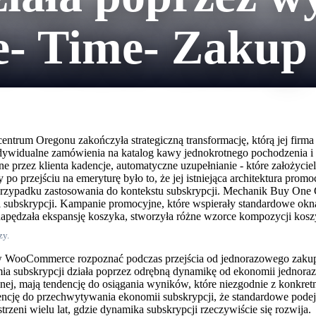
e- Time- Zakup
centrum Oregonu zakończyła strategiczną transformację, którą jej firm
 indywidualne zamówienia na katalog kawy jednokrotnego pochodzenia 
e przez klienta kadencje, automatyczne uzupełnianie - które założycie
y po przejściu na emeryturę było to, że jej istniejąca architektura pr
 przypadku zastosowania do kontekstu subskrypcji. Mechanik Buy One
i subskrypcji. Kampanie promocyjne, które wspierały standardowe ok
ra napędzała ekspansję koszyka, stworzyła różne wzorce kompozycji k
zy.
w WooCommerce rozpoznać podczas przejścia od jednorazowego zakupu 
a subskrypcji działa poprzez odrębną dynamikę od ekonomii jednoraz
cznej, mają tendencję do osiągania wyników, które niezgodnie z konkr
cję do przechwytywania ekonomii subskrypcji, że standardowe podej
strzeni wielu lat, gdzie dynamika subskrypcji rzeczywiście się rozwija.