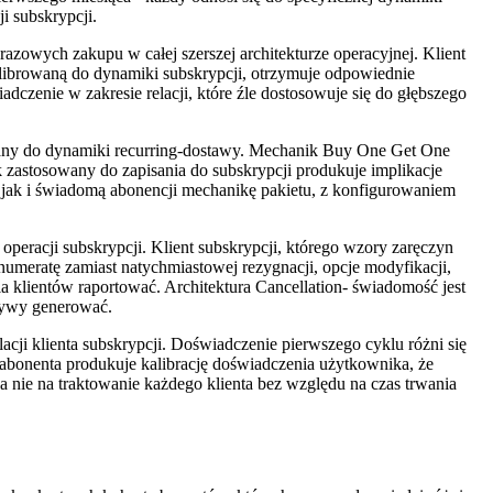
i subskrypcji.
razowych zakupu w całej szerszej architekturze operacyjnej. Klient
 skalibrowaną do dynamiki subskrypcji, otrzymuje odpowiednie
dczenie w zakresie relacji, które źle dostosowuje się do głębszego
owany do dynamiki recurring-dostawy. Mechanik Buy One Get One
zastosowany do zapisania do subskrypcji produkuje implikacje
 jak i świadomą abonencji mechanikę pakietu, z konfigurowaniem
d operacji subskrypcji. Klient subskrypcji, którego wzory zaręczyn
renumeratę zamiast natychmiastowej rezygnacji, opcje modyfikacji,
a klientów raportować. Architektura Cancellation- świadomość jest
atywy generować.
acji klienta subskrypcji. Doświadczenie pierwszego cyklu różni się
 abonenta produkuje kalibrację doświadczenia użytkownika, że
 a nie na traktowanie każdego klienta bez względu na czas trwania