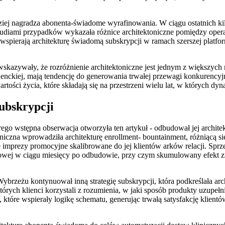
ziej nagradza abonenta-świadome wyrafinowania. W ciągu ostatnich kilk
studiami przypadków wykazała różnice architektoniczne pomiędzy ope
ierają architekturę świadomą subskrypcji w ramach szerszej platformy
wskazywały, że rozróżnienie architektoniczne jest jednym z większyc
enckiej, mają tendencję do generowania trwałej przewagi konkurencyj
ości życia, które składają się na przestrzeni wielu lat, w których dyn
ubskrypcji
rego wstępna obserwacja otworzyła ten artykuł - odbudował jej archi
oniczna wprowadziła architekturę enrollment- bountainment, różniącą s
dome imprezy promocyjne skalibrowane do jej klientów arków relacji. 
iowej w ciągu miesięcy po odbudowie, przy czym skumulowany efekt zna
żu kontynuował inną strategię subskrypcji, która podkreślała arch
tórych klienci korzystali z rozumienia, w jaki sposób produkty uzupeł
tóre wspierały logikę schematu, generując trwałą satysfakcję klientów