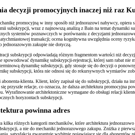
ia decyzji promocyjnych inaczej niż raz K
echanikę promocyjną w inny sposób niż jednorazowi nabywcy, opiera s
 subskrypcji, wraz z najnowszą analizą z Bain na temat dynamiki s
 różnych systemów poznawczych w porównaniu z decyzjami jednorazoweg
 natychmiastowej transakcji; ocena kognitywna uwzględnia oceny ryzyk
je o jednorazowym zakupie nie dotyczą.
jestracji subskrypcji odpowiadają różnym fragmentom wartości niż dec
 spowodować dynamikę subskrypcji-rejestracji, której sam rabat ni
rminową dynamikę subskrypcji, gdy stosuje się do decyzji o ponowny
mikę subskrypcji, która nie odnosi się do rekursywnych wymiarów zob
ji abonenta-klienta. Klient, który zapisał się do subskrypcji, działa n
 przyszłe relacje, co oznacza, że dalsza architektura promocyjna powi
. Wyrafinowanie architektoniczne wymagane do obsługi relacji klientó
ocznych horyzontach subskrypcji.
itektura powinna adres
 kilka różnych kategorii mechaników, które architektura jednorazowo
ubskrypcji, a nie do mechaniki jednorazowego zakupu. Zniżka z pierws
ania, satysfakcja gwarantuje wybitnie pojawiające się dla abonentów p