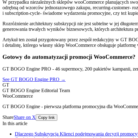
W przypadku niezależnych sklepów wooCommerce planujących swoją in
odrębną od wzorców jednorazowego zakupu, recurring-customer- rozp
i subscription-cycle- świadome wydarzenia promocyjne, czy też kupiec
Rozróżnienie architektury subskrypcji nie jest subtelne w jej długo
generowania trwałych wyników biznesowych, których architektura p
Artykuł ten został przygotowany przez zespół redakcyjny w GT
i detalistę, którego własny sklep WooCommerce obsługuje platformę
Gotowy do automatyzacji promocji WooCommerce?
GT BOGO Engine PRO - 46 supermocy, 200 pakietów kampanii, zer
See GT BOGO Engine PRO →
GT
GT BOGO Engine Editorial Team
WooCommerce
GT BOGO Engine - pierwsza platforma promocyjna dla WooComme
Share
Share on X
Copy link
In this article
Dlaczego Subskrypcja Klienci podejmowania decyzji promocyj