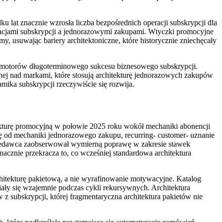
u lat znacznie wzrosła liczba bezpośrednich operacji subskrypcji dla
racjami subskrypcji a jednorazowymi zakupami. Wtyczki promocyjne
, usuwając bariery architektoniczne, które historycznie zniechęcały
h motorów długoterminowego sukcesu biznesowego subskrypcji.
nej nad markami, które stosują architekturę jednorazowych zakupów
amika subskrypcji rzeczywiście się rozwija.
tekturę promocyjną w połowie 2025 roku wokół mechaniki abonencji
ię od mechaniki jednorazowego zakupu, recurring- customer- uznanie
Sprzedawca zaobserwował wymierną poprawę w zakresie stawek
cznie przekracza to, co wcześniej standardowa architektura
itekturę pakietową, a nie wyrafinowanie motywacyjne. Katalog
niały się wzajemnie podczas cykli rekursywnych. Architektura
 z subskrypcji, której fragmentaryczna architektura pakietów nie