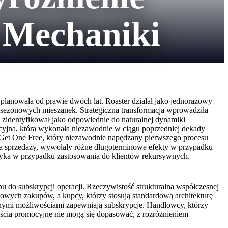
 Mechaniki
a planowała od prawie dwóch lat. Roaster działał jako jednorazowy
i sezonowych mieszanek. Strategiczna transformacja wprowadziła
l zidentyfikował jako odpowiednie do naturalnej dynamiki
omocyjna, która wykonała niezawodnie w ciągu poprzedniej dekady
 Get One Free, który niezawodnie napędzany pierwszego procesu
na sprzedaży, wywołały różne długoterminowe efekty w przypadku
oszyka w przypadku zastosowania do klientów rekursywnych.
do subskrypcji operacji. Rzeczywistość strukturalna współczesnej
owych zakupów, a kupcy, którzy stosują standardową architekturę
etnymi możliwościami zapewniają subskrypcje. Handlowcy, którzy
ścia promocyjne nie mogą się dopasować, z rozróżnieniem