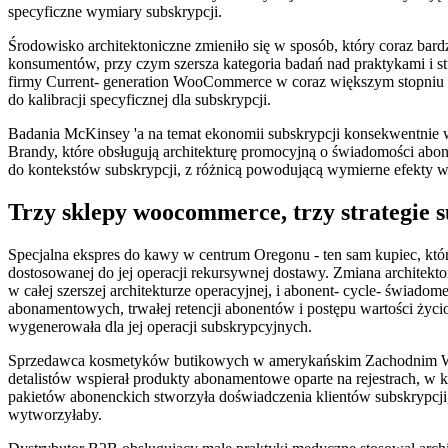
specyficzne wymiary subskrypcji.
Środowisko architektoniczne zmieniło się w sposób, który coraz bard
konsumentów, przy czym szersza kategoria badań nad praktykami i 
firmy Current- generation WooCommerce w coraz większym stopniu wsp
do kalibracji specyficznej dla subskrypcji.
Badania McKinsey 'a na temat ekonomii subskrypcji konsekwentnie 
Brandy, które obsługują architekturę promocyjną o świadomości abon
do kontekstów subskrypcji, z różnicą powodującą wymierne efekty wart
Trzy sklepy woocommerce, trzy strategie s
Specjalna ekspres do kawy w centrum Oregonu - ten sam kupiec, któ
dostosowanej do jej operacji rekursywnej dostawy. Zmiana architekt
w całej szerszej architekturze operacyjnej, i abonent- cycle- świa
abonamentowych, trwałej retencji abonentów i postępu wartości życ
wygenerowała dla jej operacji subskrypcyjnych.
Sprzedawca kosmetyków butikowych w amerykańskim Zachodnim Wybrze
detalistów wspierał produkty abonamentowe oparte na rejestrach, w k
pakietów abonenckich stworzyła doświadczenia klientów subskrypcji, k
wytworzyłaby.