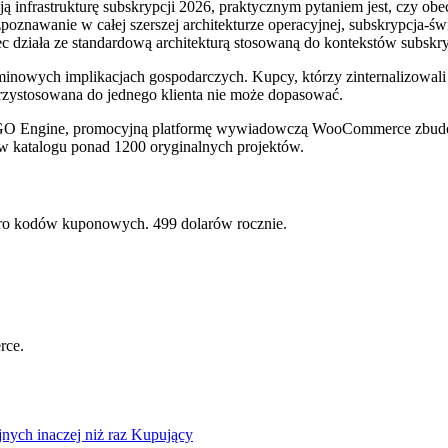
frastrukturę subskrypcji 2026, praktycznym pytaniem jest, czy obec
oznawanie w całej szerszej architekturze operacyjnej, subskrypcja-św
 działa ze standardową architekturą stosowaną do kontekstów subskrypc
terminowych implikacjach gospodarczych. Kupcy, którzy zinternalizowal
rzystosowana do jednego klienta nie może dopasować.
 BOGO Engine, promocyjną platformę wywiadowczą WooCommerce zbu
 w katalogu ponad 1200 oryginalnych projektów.
o kodów kuponowych. 499 dolarów rocznie.
rce.
nych inaczej niż raz Kupujący