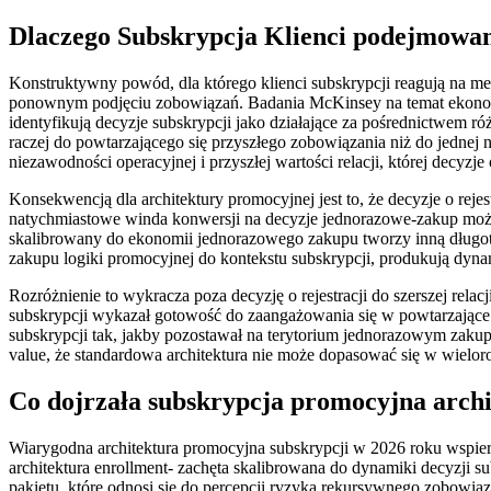
Dlaczego Subskrypcja Klienci podejmowan
Konstruktywny powód, dla którego klienci subskrypcji reagują na m
ponownym podjęciu zobowiązań. Badania McKinsey na temat ekonomii
identyfikują decyzje subskrypcji jako działające za pośrednictwem
raczej do powtarzającego się przyszłego zobowiązania niż do jednej
niezawodności operacyjnej i przyszłej wartości relacji, której decyz
Konsekwencją dla architektury promocyjnej jest to, że decyzje o re
natychmiastowe winda konwersji na decyzje jednorazowe-zakup może
skalibrowany do ekonomii jednorazowego zakupu tworzy inną długote
zakupu logiki promocyjnej do kontekstu subskrypcji, produkują dyna
Rozróżnienie to wykracza poza decyzję o rejestracji do szerszej relac
subskrypcji wykazał gotowość do zaangażowania się w powtarzające się
subskrypcji tak, jakby pozostawał na terytorium jednorazowym zakupu
value, że standardowa architektura nie może dopasować się w wielor
Co dojrzała subskrypcja promocyjna arch
Wiarygodna architektura promocyjna subskrypcji w 2026 roku wspiera
architektura enrollment- zachęta skalibrowana do dynamiki decyzji s
pakietu, które odnosi się do percepcji ryzyka rekursywnego zobowiąz