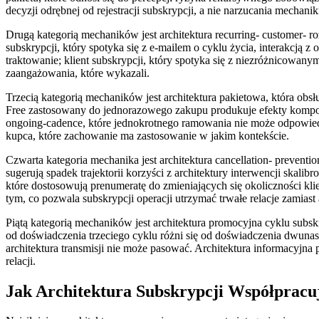
decyzji odrębnej od rejestracji subskrypcji, a nie narzucania mechan
Drugą kategorią mechaników jest architektura recurring- customer- r
subskrypcji, który spotyka się z e-mailem o cyklu życia, interakcją z
traktowanie; klient subskrypcji, który spotyka się z niezróżnicowany
zaangażowania, które wykazali.
Trzecią kategorią mechaników jest architektura pakietowa, która 
Free zastosowany do jednorazowego zakupu produkuje efekty kompozy
ongoing-cadence, które jednokrotnego ramowania nie może odpowiedn
kupca, które zachowanie ma zastosowanie w jakim kontekście.
Czwarta kategoria mechanika jest architektura cancellation- preventio
sugerują spadek trajektorii korzyści z architektury interwencji skal
które dostosowują prenumeratę do zmieniających się okoliczności kli
tym, co pozwala subskrypcji operacji utrzymać trwałe relacje zamia
Piątą kategorią mechaników jest architektura promocyjna cyklu subsk
od doświadczenia trzeciego cyklu różni się od doświadczenia dwunas
architektura transmisji nie może pasować. Architektura informacyjna 
relacji.
Jak Architektura Subskrypcji Współpracuj