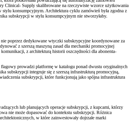
, która podkreślała powtarzającą się automatyzację zamówień
ry Clinical- Supply skalibrowane na rzeczywiste wzorce użytkowania
 w stylu konsumpcyjnym. Architektura cyklu zamówień była zgodna z
anika subskrypcji w stylu konsumpcyjnym nie stworzyłaby.
 a nie poprzez dedykowane wtyczki subskrypcyjne koordynowane za
rdynować z szerszą maszyną zasad dla mechaniki promocyjnej
komunikacji, z architekturą historii oszczędności dla abonenta-
lagowy prowadzi platformę w katalogu ponad dwustu oryginalnych
a subskrypcji integruje się z szerszą infrastrukturą promocyjną,
wiadczenia subskrypcji, które funkcjonują jako spójna infrastruktura
wadzących lub planujących operacje subskrypcji, z kupcami, którzy
razowa nie może dopasować do kontekstu subskrypcji. Różnica
rchitektonicznych, w które zainwestowały dojrzałe marki