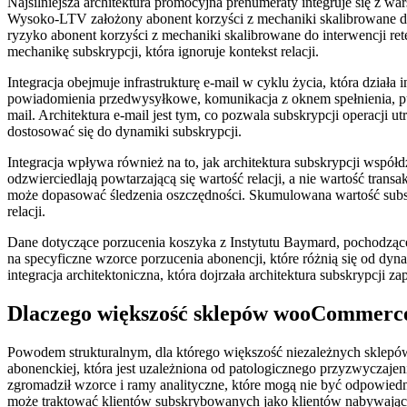
Najsilniejsza architektura promocyjna prenumeraty integruje się z w
Wysoko-LTV założony abonent korzyści z mechaniki skalibrowane do r
ryzyko abonent korzyści z mechaniki skalibrowane do interwencji reten
mechanikę subskrypcji, która ignoruje kontekst relacji.
Integracja obejmuje infrastrukturę e-mail w cyklu życia, która działa
powiadomienia przedwysyłkowe, komunikacja z oknem spełnienia, pun
mail. Architektura e-mail jest tym, co pozwala subskrypcji operacji
dostosować się do dynamiki subskrypcji.
Integracja wpływa również na to, jak architektura subskrypcji współd
odzwierciedlają powtarzającą się wartość relacji, a nie wartość trans
może dopasować śledzenia oszczędności. Skumulowana wartość subskry
relacji.
Dane dotyczące porzucenia koszyka z Instytutu Baymard, pochodząc
na specyficzne wzorce porzucenia abonencji, które różnią się od dyn
integracja architektoniczna, która dojrzała architektura subskrypcji 
Dlaczego większość sklepów wooCommerce 
Powodem strukturalnym, dla którego większość niezależnych sklepów
abonenckiej, która jest uzależniona od patologicznego przyzwyczaje
zgromadził wzorce i ramy analityczne, które mogą nie być odpowie
może traktować klientów subskrybowanych jako klientów nabywającyc