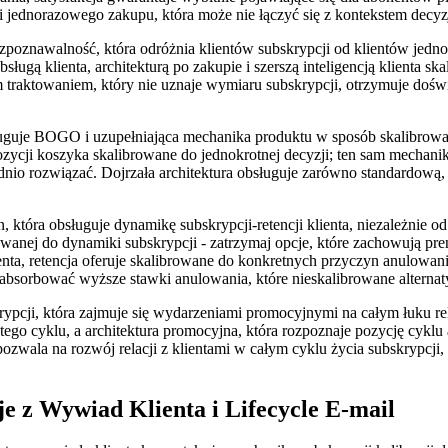
iki jednorazowego zakupu, która może nie łączyć się z kontekstem decyzj
ozpoznawalność, która odróżnia klientów subskrypcji od klientów jedno
 obsługą klienta, architekturą po zakupie i szerszą inteligencją klienta
m traktowaniem, który nie uznaje wymiaru subskrypcji, otrzymuje doświa
obsługuje BOGO i uzupełniająca mechanika produktu w sposób skalibr
cji koszyka skalibrowane do jednokrotnej decyzji; ten sam mechanik 
io rozwiązać. Dojrzała architektura obsługuje zarówno standardową,
n, która obsługuje dynamikę subskrypcji-retencji klienta, niezależnie o
ibrowanej do dynamiki subskrypcji - zatrzymaj opcje, które zachowują p
enta, retencja oferuje skalibrowane do konkretnych przyczyn anulowani
st absorbować wyższe stawki anulowania, które nieskalibrowane altern
rypcji, która zajmuje się wydarzeniami promocyjnymi na całym łuku rel
tego cyklu, a architektura promocyjna, która rozpoznaje pozycję cyklu
pozwala na rozwój relacji z klientami w całym cyklu życia subskrypcji,
e z Wywiad Klienta i Lifecycle E-mail