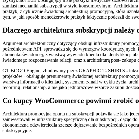
Dystrybutor B2B obsługujący małe praktyki medyczne stosował archi
zamiast mechaniki subskrypcji w stylu konsumpcyjnym. Architektura
praktyk, z cyklicznie świadomą architekturą promocyjną, która uzn
tym, w jaki sposób menedżerowie praktyk faktycznie podeszli do swo
Dlaczego architektura subskrypcji należy 
Argument architektoniczny dotyczący obsługi infrastruktury prom
pośrednictwem API, sprowadza się do wymogów koordynacyjnych, któ
abonenta-świadomej, z warstwą wywiadu klienta dla identyfikacji abone
świadomego rozpoznawania relacji, oraz z architekturą post- zakupu d
GT BOGO Engine, zbudowany przez GRAPHIC T- SHIRTS - luksusowy 
projektów - obsługuje prenumeratę-świadomej architektury promocyjnej
warstwą informacji o klientach, systemem e-mail w cyklu życia, archit
recorring- relationship, a nie jako jednorazowe wzorce zakupu dosto
Co kupcy WooCommerce powinni zrobić o a
Architektura promocyjna oparta na subskrypcji pojawiła się jako jed
zainwestowali w infrastrukturę specyficzną dla subskrypcji, dążąc d
ekonomiczna odzwierciedla szersze dojrzewanie bezpośrednich operac
subskrypcyjne.