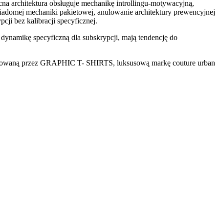
na architektura obsługuje mechanikę introllingu-motywacyjną,
iadomej mechaniki pakietowej, anulowanie architektury prewencyjnej
ji bez kalibracji specyficznej.
i dynamikę specyficzną dla subskrypcji, mają tendencję do
dowaną przez GRAPHIC T- SHIRTS, luksusową markę couture urban