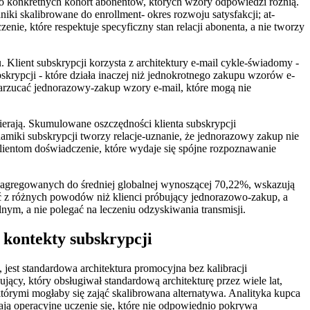
i do konkretnych kohort abonentów, których wzory odpowiedzi różnią.
ki skalibrowane do enrollment- okres rozwoju satysfakcji; at-
enie, które respektuje specyficzny stan relacji abonenta, a nie tworzy
u. Klient subskrypcji korzysta z architektury e-mail cykle-świadomy -
rypcji - które działa inaczej niż jednokrotnego zakupu wzorów e-
e narzucać jednorazowy-zakup wzory e-mail, które mogą nie
spierają. Skumulowane oszczędności klienta subskrypcji
dynamiki subskrypcji tworzy relacje-uznanie, że jednorazowy zakup nie
klientom doświadczenie, które wydaje się spójne rozpoznawanie
zagregowanych do średniej globalnej wynoszącej 70,22%, wskazują
cić z różnych powodów niż klienci próbujący jednorazowo-zakup, a
lnym, a nie polegać na leczeniu odzyskiwania transmisji.
kontekty subskrypcji
st standardowa architektura promocyjna bez kalibracji
cy, który obsługiwał standardową architekturę przez wiele lat,
órymi mogłaby się zająć skalibrowana alternatywa. Analityka kupca
ją operacyjne uczenie się, które nie odpowiednio pokrywa