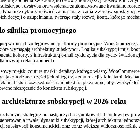
tekturę abonenta-świadomą do celów automatyzacji dostaw klinicznych
 subskrypcji dystrybutora wspierała zautomatyzowane kwartalne reorde
ała dynamikę cyklu zamówień zamiast narzucania wzorców subskrypcji
ich decyzji o uzupełnianiu, tworząc stały rozwój konta, którego mech
do silnika promocyjnego
ocyjnej w ramach zintegrowanej platformy promocyjnej WooCommerce,
re wymagają architektury subskrypcji. Logika subskrypcji musi koo
nta kohorty, z infrastrukturą e-mail cyklu życia dla cycle- świadomej 
la rozwoju relacji abonenta.
miejski couture marki i detalisty, którego własny WooCommerce f
 jako rodzimej części jednolitego systemu relacji z klientami. Mechanik
ekturą historii oszczędności i architekturą po zakupie, aby tworzyć doś
sowane niezręcznie do kontekstu subskrypcji.
rchitekturze subskrypcji w 2026 roku
en z bardziej strategicznie następczych czynników dla handlowców pro
o generowania trwałej dynamiki subskrypcji, której architektura jedno
ji subskrypcji konsumenckich oraz coraz większą widoczność różnic a