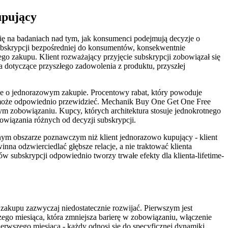
upujący
ię na badaniach nad tym, jak konsumenci podejmują decyzje o
ubskrypcji bezpośredniej do konsumentów, konsekwentnie
o zakupu. Klient rozważający przyjęcie subskrypcji zobowiązał się
a dotyczące przyszłego zadowolenia z produktu, przyszłej
yzje o jednorazowym zakupie. Procentowy rabat, który powoduje
e może odpowiednio przewidzieć. Mechanik Buy One Get One Free
m zobowiązaniu. Kupcy, których architektura stosuje jednokrotnego
owiązania różnych od decyzji subskrypcji.
a innym obszarze poznawczym niż klient jednorazowo kupujący - klient
nna odzwierciedlać głębsze relacje, a nie traktować klienta
w subskrypcji odpowiednio tworzy trwałe efekty dla klienta-lifetime-
 zakupu zazwyczaj niedostatecznie rozwijać. Pierwszym jest
zego miesiąca, która zmniejsza barierę w zobowiązaniu, włączenie
ierwszego miesiąca - każdy odnosi się do specyficznej dynamiki