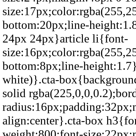
size:17px;color:rgba(255,2
bottom:20px;line-height:1.8
24px 24px}article li{font-
size:16px;color:rgba(255,2
bottom:8px;line-height:1.7}
white)}.cta-box{background
solid rgba(225,0,0,0.2);bor
radius:16px;padding:32px;m
align:center}.cta-box h3{fon
weight:800;font-size:22px