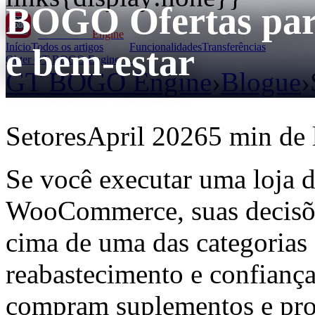
BOGO Ofertas par
GT BOGO
Engine
Início
Todos os artigos
Funcionalidades
Transferências
e bem-estar
Obter GT BOGO Engine →
GT BOGO Engine
›
Blogue
›
Setores
April 2026
5 min de 
Se você executar uma loja d
WooCommerce, suas decisõe
cima de uma das categorias 
reabastecimento e confiança-
compram suplementos e pro