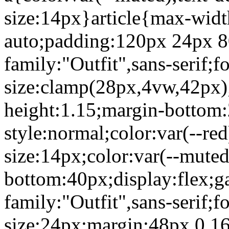
size:14px}article{max-wid
auto;padding:120px 24px 80
family:"Outfit",sans-serif;f
size:clamp(28px,4vw,42px);
height:1.15;margin-bottom:
style:normal;color:var(--re
size:14px;color:var(--mute
bottom:40px;display:flex;g
family:"Outfit",sans-serif;f
size:24px;margin:48px 0 16