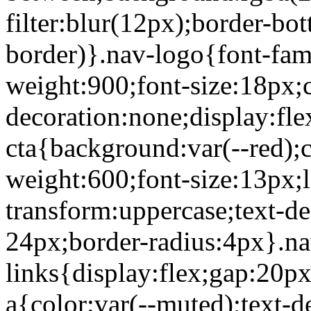
filter:blur(12px);border-bot
border)}.nav-logo{font-fami
weight:900;font-size:18px;c
decoration:none;display:fle
cta{background:var(--red);c
weight:600;font-size:13px;l
transform:uppercase;text-d
24px;border-radius:4px}.na
links{display:flex;gap:20px
a{color:var(--muted);text-d