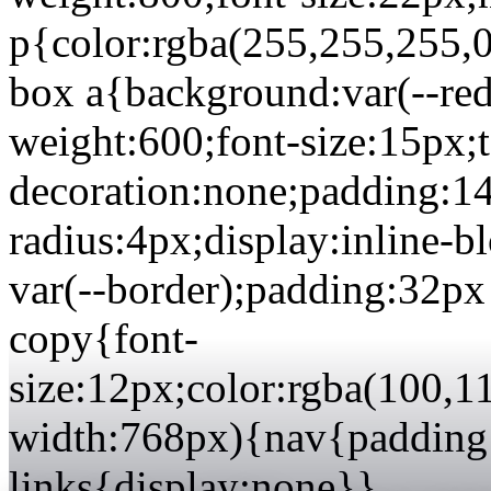
p{color:rgba(255,255,255,0
box a{background:var(--red)
weight:600;font-size:15px;t
decoration:none;padding:1
radius:4px;display:inline-b
var(--border);padding:32px 
copy{font-
size:12px;color:rgba(100,
width:768px){nav{padding
links{display:none}}