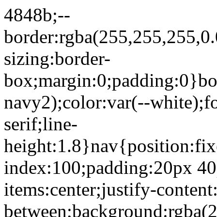
4848b;--
border:rgba(255,255,255,0.0
sizing:border-
box;margin:0;padding:0}bo
navy2);color:var(--white);
serif;line-
height:1.8}nav{position:fixe
index:100;padding:20px 40p
items:center;justify-content
between;background:rgba(2