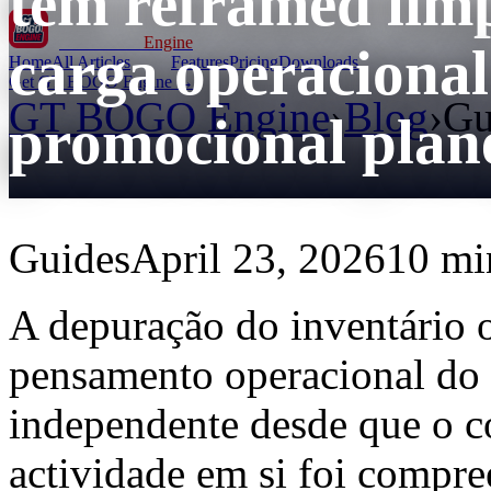
têm reframed limp
GT BOGO
Engine
carga operacional
Home
All Articles
Features
Pricing
Downloads
Get GT BOGO Engine →
GT BOGO Engine
›
Blog
›
Gu
promocional plan
Guides
April 23, 2026
10 min
A depuração do inventário 
pensamento operacional do 
independente desde que o co
actividade em si foi compre