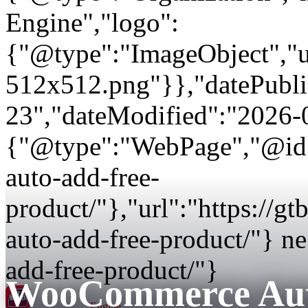
Engine","logo":
{"@type":"ImageObject","url
512x512.png"}},"datePubli
23","dateModified":"2026-
{"@type":"WebPage","@id"
auto-add-free-
product/"},"url":"https:/
auto-add-free-product/"} 
add-free-product/"}
WooCommerce Auto
GT BOGO
Engine