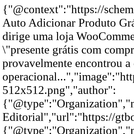
{"@context":"https://sche
Auto Adicionar Produto Grá
dirige uma loja WooCommer
\"presente grátis com comp
provavelmente encontrou a
operacional...","image":"htt
512x512.png","author":
{"@type":"Organization"
Editorial","url":"https://g
{"@type":"Organization"