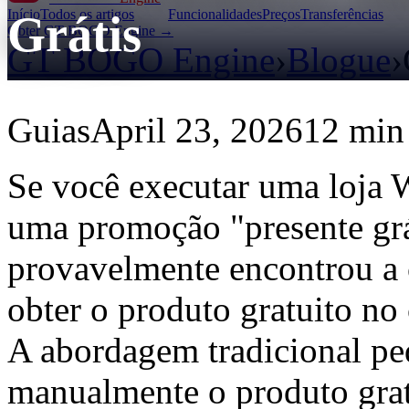
Início
Todos os artigos
Funcionalidades
Preços
Transferências
Grátis
Obter GT BOGO Engine →
GT BOGO Engine
›
Blogue
›
Guias
April 23, 2026
12 min 
Se você executar uma loja
uma promoção "presente gr
provavelmente encontrou a
obter o produto gratuito no 
A abordagem tradicional ped
manualmente o produto grat