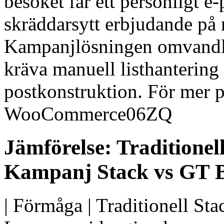
besöket får ett personligt 
skräddarsytt erbjudande på r
Kampanjlösningen omvandlar 
kräva manuell listhantering 
postkonstruktion. För mer på
WooCommerce06ZQ
Jämförelse: Traditionel
Kampanj Stack vs GT
| Förmåga | Traditionell Sta