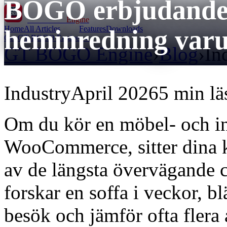
BOGO erbjudanden
GT BOGO
Engine
Home
All Articles
Features
Downloads
heminredning var
Get GT BOGO Engine →
GT BOGO Engine
›
Blog
›
In
Industry
April 2026
5 min lä
Om du kör en möbel- och i
WooCommerce, sitter dina 
av de längsta övervägande 
forskar en soffa i veckor, b
besök och jämför ofta flera 