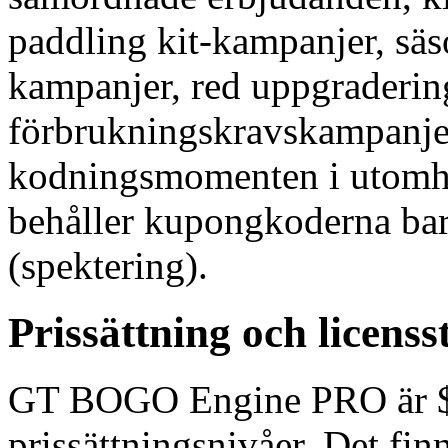
paddling kit-kampanjer, säs
kampanjer, red uppgraderin
förbrukningskravskampanjer
kodningsmomenten i utomhu
behåller kupongkoderna bar
(spektering).
Prissättning och licenss
GT BOGO Engine PRO är $ 49
prissättningsnivåer. Det fi