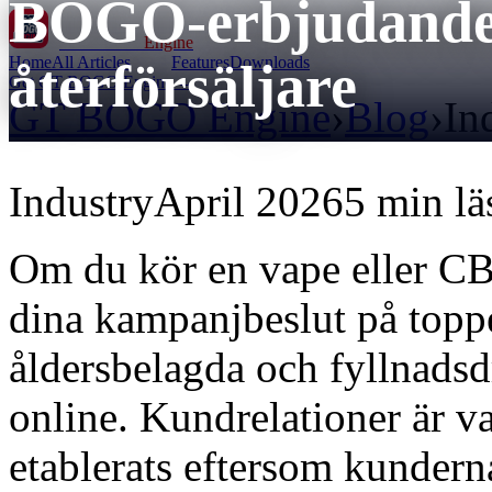
BOGO-erbjudanden
GT BOGO
Engine
Home
All Articles
Features
Downloads
återförsäljare
Get GT BOGO Engine →
GT BOGO Engine
›
Blog
›
In
Industry
April 2026
5 min lä
Om du kör en vape eller C
dina kampanjbeslut på toppe
åldersbelagda och fyllnadsd
online. Kundrelationer är va
etablerats eftersom kunderna