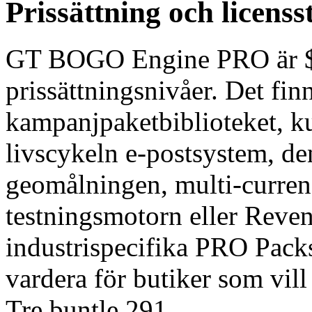
Prissättning och licenss
GT BOGO Engine PRO är $ 49
prissättningsnivåer. Det fi
kampanjpaketbiblioteket, ku
livscykeln e-postsystem, den
geomålningen, multi-curren
testningsmotorn eller Reve
industrispecifika PRO Packs
vardera för butiker som vill 
Tre buntle 291