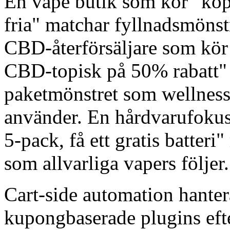
En vape butik som kör "köp 
fria" matchar fyllnadsmönst
CBD-återförsäljare som kör 
CBD-topisk på 50% rabatt" 
paketmönstret som wellness
använder. En hårdvarufokus
5-pack, få ett gratis batter
som allvarliga vapers följer.
Cart-side automation hanter
kupongbaserade plugins efte