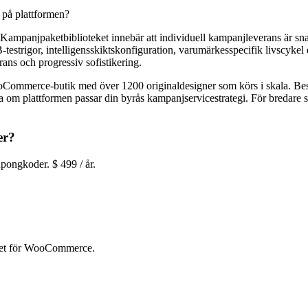
a på plattformen?
ampanjpaketbiblioteket innebär att individuell kampanjleverans är snab
testrigor, intelligensskiktskonfiguration, varumärkesspecifik livscykel 
ans och progressiv sofistikering.
ce-butik med över 1200 originaldesigner som körs i skala. Besök g
a om plattformen passar din byrås kampanjservicestrategi. För bredare
er?
ongkoder. $ 499 / år.
itet för WooCommerce.