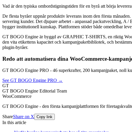
Vad är den typiska ombordstigningstiden för en byrå att börja leverer
De flesta byråer uppnår produktiv leverans inom den första månaden. K
servering kunder. Det djupare arbetet - anpassad packutveckling, A / B-
bygger institutionell kunskap. Plattformen stöder både omedelbar lever
GT BOGO Engine är byggd av GRAPHIC T-SHIRTS, en riktig WooCommer
den vita etikettens kapacitet och kampanjpaketbibliotek, och bestämm
plugin-byråer.
Redo att automatisera dina WooCommerce-kampanj
GT BOGO Engine PRO - 46 superkrafter, 200 kampanjpaket, noll kup
See GT BOGO Engine PRO →
GT
GT BOGO Engine Editorial Team
WooCommerce
GT BOGO Engine - den första kampanjplattformen för företagskval
Share
Share on X
Copy link
In this article