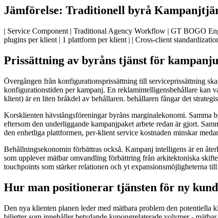
Jämförelse: Traditionell byrå Kampanjtjä
| Service Component | Traditional Agency Workflow | GT BOGO Engine 
plugins per klient | 1 plattform per klient | | Cross-client standardiza
Prissättning av byråns tjänst för kampanj
Övergången från konfigurationsprissättning till serviceprissättning sk
konfigurationstiden per kampanj. En reklamintelligensbehållare kan v
klient) är en liten bråkdel av behållaren. behållaren fångar det strat
Korsklienten hävstångsföreningar byråns marginalekonomi. Samma byrå
eftersom den underliggande kampanjpaket arbete redan är gjort. Samm
den enhetliga plattformen, per-klient service kostnaden minskar medan
Behållningsekonomin förbättras också. Kampanj intelligens är en åter
som upplever mätbar omvandling förbättring från arkitektoniska skiftet
touchpoints som stärker relationen och yt expansionsmöjligheterna till 
Hur man positionerar tjänsten för ny kun
Den nya klienten planen leder med mätbara problem den potentiella kl
biljetter som innehåller betydande kupongrelaterade volymer - mätbar