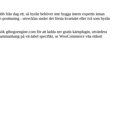
b från dag ett, så byrån behöver inte bygga intern expertis innan
e-posttuning - utvecklas under det första kvartalet eller två som byrån
tbogoengine.com för att ladda ner gratis kärnplugin, utvärdera
 sammanhang på vit-label specifikt, se WooCommerce vita etikett