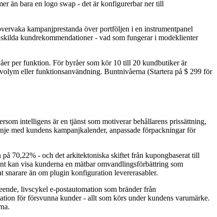
er än bara en logo swap - det är konfigurerbar ner till
 övervaka kampanjprestanda över portföljen i en instrumentpanel
r enskilda kundrekommendationer - vad som fungerar i modeklienter
er per funktion. För byråer som kör 10 till 20 kundbutiker är
jvolym eller funktionsanvändning. Buntnivåerna (Startera på $ 299 för
ersom intelligens är en tjänst som motiverar behållarens prissättning,
i linje med kundens kampanjkalender, anpassade förpackningar för
på 70,22% - och det arkitektoniska skiftet från kupongbaserat till
ment kan visa kunderna en mätbar omvandlingsförbättring som
at snarare än om plugin konfiguration levererasabler.
teende, livscykel e-postautomation som bränder från
tion för försvunna kunder - allt som körs under kundens varumärke.
rna.