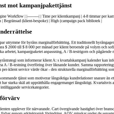
nst mot kampanjpakettjänst
Workflow | |---------| | Time per klientkampanj | 4-8 timmar per kampa
tion | Begränsad (klient-bespoke) | High (campaign pack bibliotek |
underrättelse
apar utrymme för byråns marginalförbättring. Ett traditionellt byrångag
ara $ 2000 till $ 8 000 per månad per klient beroende på volym och sofi
egiska arbetet, kampanjpaketet anpassning, A / B-testrigorn och pågående
strategi som informerar klient A: s kvartalskampanj kalender kan inf
a A / B-testning överföring över liknande kunder. Samma rapporterings
 per-klient service värde ökar - den strukturella marginalförbättring so
kommande tjänst som motiverar långsiktiga kundrelationer snarare än ett
 har starka skäl att upprätthålla engagemanget långsiktigt. Kvartalsvis
intilliggande servicekategorier.
dförvärv
ienten upplever för närvarande. Cart övergivande hastighet över bransc
, fixbar genom arkitektonisk förändring. AOV minskar under de senaste