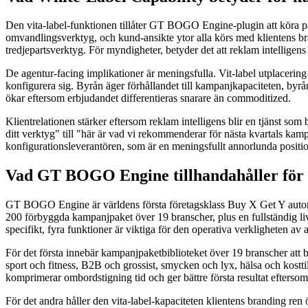
Den vita-label-funktionen tillåter GT BOGO Engine-plugin att köra p
omvandlingsverktyg, och kund-ansikte ytor alla körs med klientens b
tredjepartsverktyg. För myndigheter, betyder det att reklam intelligens 
De agentur-facing implikationer är meningsfulla. Vit-label utplacerin
konfigurera sig. Byrån äger förhållandet till kampanjkapaciteten, byrån
ökar eftersom erbjudandet differentieras snarare än commoditized.
Klientrelationen stärker eftersom reklam intelligens blir en tjänst so
ditt verktyg" till "här är vad vi rekommenderar för nästa kvartals kamp
konfigurationsleverantören, som är en meningsfullt annorlunda positi
Vad GT BOGO Engine tillhandahåller för 
GT BOGO Engine är världens första företagsklass Buy X Get Y auto
200 förbyggda kampanjpaket över 19 branscher, plus en fullständig liv
specifikt, fyra funktioner är viktiga för den operativa verkligheten av
För det första innebär kampanjpaketbiblioteket över 19 branscher att b
sport och fitness, B2B och grossist, smycken och lyx, hälsa och kostti
komprimerar ombordstigning tid och ger bättre första resultat efter
För det andra håller den vita-label-kapaciteten klientens branding ren