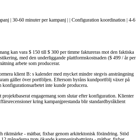
nj | 30-60 minuter per kampanj | | Configuration koordination | 4-6
emang kan vara $ 150 till $ 300 per timme faktureras mot den faktiska
stikering, med den underliggande plattformskostnaden ($ 499 / år per
 mätning arbete som producerar.
ormera klient B: s kalender med mycket mindre stegvis ansträngning
ram gäller över portföljen. Eftersom byråns kundportfölj växer på
m konfigurationsarbetet inte kunde producera.
 projektbaserat engagemang som slutar efter konfiguration. Klienter
 affärsrecensioner kring kampanjprestanda blir standardbyråklient
h riktmärke - mätbar, fixbar genom arkitektonisk förändring. Stöd
 12 månaderna trots ökande kampanjrabattränta - mätbar, fixbar