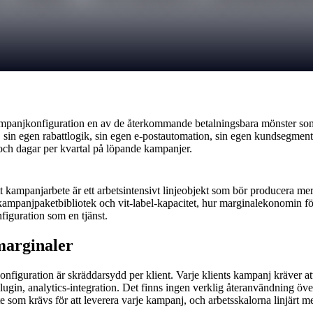
panjkonfiguration en av de återkommande betalningsbara mönster som s
i, sin egen rabattlogik, sin egen e-postautomation, sin egen kundsegme
 och dagar per kvartal på löpande kampanjer.
 kampanjarbete är ett arbetsintensivt linjeobjekt som bör producera me
kampanjpaketbibliotek och vit-label-kapacitet, hur marginalekonomin f
figuration som en tjänst.
marginaler
figuration är skräddarsydd per klient. Varje klients kampanj kräver at
in, analytics-integration. Det finns ingen verklig återanvändning över
e som krävs för att leverera varje kampanj, och arbetsskalorna linjärt