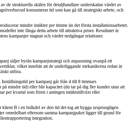
de strukturella skälen för detaljhandlare underskattar värdet av
söverhuvud konsumerar tid som kan gå till strategiskt arbete, och
oducerar mindre intäkter per timme än det första installationsarbetet.
deller inte fånga detta arbete till attraktiva priser. Resultatet är
lientens kampanjer stagnat och värdet nedgångar relationer.
kampanj säljer byrån kampanjstrategi och anpassning ovanpå ett
vertiklar, vilket innebär att de underliggande mekanikerna redan är
iskt utföra.
nställningstid per kampanj går från 4 till 8 timmars
å mindre tid) eller blir kapacitet (du tar på dig fler kunder utan att
per kvartal som fören i antingen intäktstillväxt eller
lient B i en bråkdel av den tid det tog att bygga ursprungligen
anjer omedelbart eftersom samma kampanjpaket ligger till grund för
ientrapportering integration.