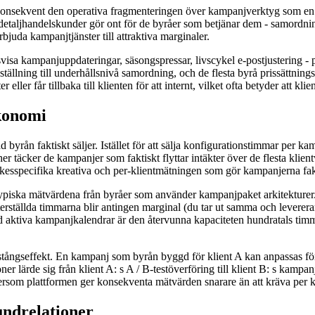
nsekvent den operativa fragmenteringen över kampanjverktyg som en av 
aljhandelskunder gör ont för de byråer som betjänar dem - samordning
rbjuda kampanjtjänster till attraktiva marginaler.
sa kampanjuppdateringar, säsongspressar, livscykel e-postjustering - pr
tällning till underhållsnivå samordning, och de flesta byrå prissättningsmo
 eller får tillbaka till klienten för att internt, vilket ofta betyder att k
konomi
 byrån faktiskt säljer. Istället för att sälja konfigurationstimmar per 
täcker de kampanjer som faktiskt flyttar intäkter över de flesta klient
kesspecifika kreativa och per-klientmätningen som gör kampanjerna fakt
piska mätvärdena från byråer som använder kampanjpaket arkitekturer. I
erställda timmarna blir antingen marginal (du tar ut samma och levererar p
ktiva kampanjkalendrar är den återvunna kapaciteten hundratals timmar 
ångseffekt. En kampanj som byrån byggd för klient A kan anpassas för k
r lärde sig från klient A: s A / B-testöverföring till klient B: s kamp
rsom plattformen ger konsekventa mätvärden snarare än att kräva per kl
undrelationer