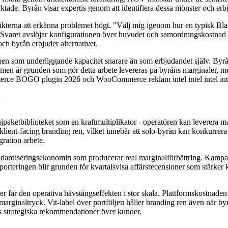
ktade. Byrån visar expertis genom att identifiera dessa mönster och erb
ikterna att erkänna problemet högt. "Välj mig igenom hur en typisk B
t." Svaret avslöjar konfigurationen över huvudet och samordningskostnad
 och byrån erbjuder alternativet.
men som underliggande kapacitet snarare än som erbjudandet själv. Byrån
rmen är grunden som gör detta arbete levereras på byråns marginaler, me
rce BOGO plugin 2026 och WooCommerce reklam intel intel intel intel
aketbiblioteket som en kraftmultiplikator - operatören kan leverera m
 klient-facing branding ren, vilket innebär att solo-byrån kan konkurrer
gration arbete.
standardiseringsekonomin som producerar real marginalförbättring. Kampa
pporteringen blir grunden för kvartalsvisa affärsrecensioner som stärker 
r får den operativa hävstångseffekten i stor skala. Plattformskostnaden (
marginaltryck. Vit-label över portföljen håller branding ren även när byr
ns strategiska rekommendationer över kunder.