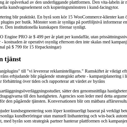
ering är opåverkad av den underliggande plattformen. Den vita-labeln är m
suella kundvagnselement och kopieringsmönstren i kund-facingytor.
apportering blir praktiskt. En byrå som kör 15 WooCommerce-klienter kan
lera plugins per butik. Mönster som är synliga på portföljnivå informera
. Den institutionella kunskapen förenar synligt.
 Engine PRO är $ 499 per år platt per kundaffär, utan prissättningsnivå
r - kostnaden är operativt osynlig eftersom den inte skalas med kampan
nal på $ 799 för 15 förpackningar)
 tjänst
plugins" till "vi levererar reklamintelligens." Ramskiftet är viktigt eft
 Byråns erbjudande blir pågående strategiskt arbete - kampanjplanering 
förbättring över tiden och rapporterar att värdet av byråns
artläggningsöverläggningsstudier, sätter den genomsnittliga hastigheten 
bidragsgivarna till den hastigheten. Agencies som leder med detta argu
 för den pågående tjänsten. Konversationen blir om mätbara affärsresult
bjuder kundsegmentering som löper kontinuerligt baserat på verkligt be
sonliga kundberöringar utan manuell listhantering och win-back automa
t, med byrån som strategisk partner hanterar plattformen och kampanje