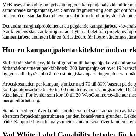
McKinsey-forskning om prissättning och kampanjanalys identifierar ko
samordnade kampanjanalyser. Samma fragmentering som gör ont för det
bristen på en standardiserad leveransplattform hindrar byråer från att e
Det andra marginalproblemet är att pågående kampanjarbete - kvartalsvi
När klientens stack är konfigurerad, flyttar arbetet från projektnivåupps
kampanjarbete antingen blir en förlustledare för högre värderingstjänster
Hur en kampanjpaketarkitektur ändrar e
Skiftet från skräddarsydd konfiguration till kampanjpaketval ändrar vad
förhandskonstruerat packbibliotek. 200-kampanjpaket över 19 branscher 
byggda - din byrås jobb är den strategiska anpassningen, den varumär
Arbetskostnaden per kampanj sjunker med 70 till 80% baserat på de ty
konfigurationsarbete till 30 till 60 minuter av anpassningsarbete. De åt
växa laget). För byråer som kör 10 till 20 WooCommerce-klienter med a
marginalförbättring.
Standardiseringen över kunder producerar också en annan typ av hävst
eftersom förpackningsstrukturen ger den konsekventa grunden. Lektione
både. Rapportering och analysarbete standardiserar över kunderna efte
Vad White-Label Capability betyder för k