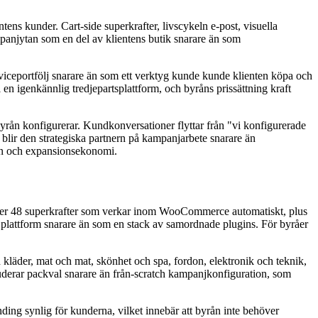
s kunder. Cart-side superkrafter, livscykeln e-post, visuella
anjytan som en del av klientens butik snarare än som
rviceportfölj snarare än som ett verktyg kunde kunde klienten köpa och
 en igenkännlig tredjepartsplattform, och byråns prissättning kraft
byrån konfigurerar. Kundkonversationer flyttar från "vi konfigurerade
n blir den strategiska partnern på kampanjarbete snarare än
ion och expansionsekonomi.
er 48 superkrafter som verkar inom WooCommerce automatiskt, plus
d plattform snarare än som en stack av samordnade plugins. För byråer
h kläder, mat och mat, skönhet och spa, fordon, elektronik och teknik,
kluderar packval snarare än från-scratch kampanjkonfiguration, som
nding synlig för kunderna, vilket innebär att byrån inte behöver