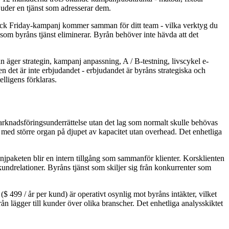
juder en tjänst som adresserar dem.
lack Friday-kampanj kommer samman för ditt team - vilka verktyg du
 som byråns tjänst eliminerar. Byrån behöver inte hävda att det
 äger strategin, kampanj anpassning, A / B-testning, livscykel e-
n det är inte erbjudandet - erbjudandet är byråns strategiska och
ligens förklaras.
arknadsföringsunderrättelse utan det lag som normalt skulle behövas
a med större organ på djupet av kapacitet utan overhead. Det enhetliga
njpaketen blir en intern tillgång som sammanför klienter. Korsklienten
kundrelationer. Byråns tjänst som skiljer sig från konkurrenter som
$ 499 / år per kund) är operativt osynlig mot byråns intäkter, vilket
ån lägger till kunder över olika branscher. Det enhetliga analysskiktet