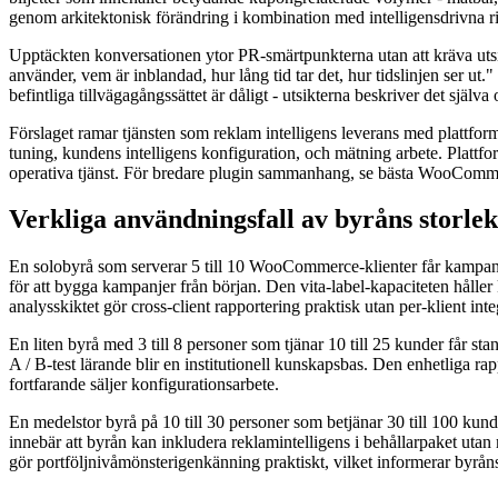
genom arkitektonisk förändring i kombination med intelligensdrivna ri
Upptäckten konversationen ytor PR-smärtpunkterna utan att kräva uts
använder, vem är inblandad, hur lång tid tar det, hur tidslinjen ser u
befintliga tillvägagångssättet är dåligt - utsikterna beskriver det själva
Förslaget ramar tjänsten som reklam intelligens leverans med plattfor
tuning, kundens intelligens konfiguration, och mätning arbete. Plattfo
operativa tjänst. För bredare plugin sammanhang, se bästa WooComme
Verkliga användningsfall av byråns storlek
En solobyrå som serverar 5 till 10 WooCommerce-klienter får kampanjp
för att bygga kampanjer från början. Den vita-label-kapaciteten håller
analysskiktet gör cross-client rapportering praktisk utan per-klient inte
En liten byrå med 3 till 8 personer som tjänar 10 till 25 kunder får 
A / B-test lärande blir en institutionell kunskapsbas. Den enhetliga ra
fortfarande säljer konfigurationsarbete.
En medelstor byrå på 10 till 30 personer som betjänar 30 till 100 kunde
innebär att byrån kan inkludera reklamintelligens i behållarpaket utan 
gör portföljnivåmönsterigenkänning praktiskt, vilket informerar byrå