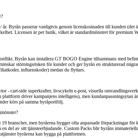
r?
 Byrån passerar vanligtvis genom licenskostnaden till kunden (det är e
 enkelhet. Licensen är per butik, vilket är standardmönstret för prem
konflikt. Byrån kan installera GT BOGO Engine tillsammans med befintlig
minskar störningsrisken för kunder och ger byrån en strukturerad migrati
iliatkoder, influenskoder) medan du flyttars.
- cart-side superkrafter, livscykeln e-post, visuella omvandlingsverk
attform driver kampanjens intelligens), men kundanpassningsytan är hel
kunder körs på samma byråportfölj.
jmönster?
 19 branscher, men byråerna bygger ofta anpassade förpackningar för k
 en del av sitt tjänsteerbjudande. Custom Packs blir byråns immateriel
stjänster byråerna kan bygga på plattformen.