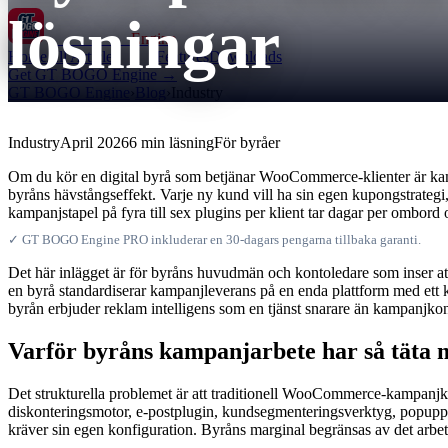
lösningar
GT BOGO
Engine
Home
All Articles
Features
Downloads
Get GT BOGO Engine →
GT BOGO Engine
›
Blog
›
Industry
Industry
April 2026
6 min läsning
För byråer
Om du kör en digital byrå som betjänar WooCommerce-klienter är kam
byråns hävstångseffekt. Varje ny kund vill ha sin egen kupongstrateg
kampanjstapel på fyra till sex plugins per klient tar dagar per ombord
✓ GT BOGO Engine PRO inkluderar en 30-dagars pengarna tillbaka garanti.
Det här inlägget är för byråns huvudmän och kontoledare som inser att
en byrå standardiserar kampanjleverans på en enda plattform med ett 
byrån erbjuder reklam intelligens som en tjänst snarare än kampanjkon
Varför byråns kampanjarbete har så täta 
Det strukturella problemet är att traditionell WooCommerce-kampanjkon
diskonteringsmotor, e-postplugin, kundsegmenteringsverktyg, popupplug
kräver sin egen konfiguration. Byråns marginal begränsas av det arbet