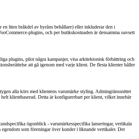
n liten bråkdel av byråns behållare) eller inkluderar den i
ium WooCommerce-plugins, och per butikskostnaden är densamma oavsett
a plugins, pilot några kampanjer, visa arkitektonisk förbättring och
onsberättelse att gå igenom med varje klient. De flesta klienter håller
tygen alla körs med klientens varumärke styling. Admingränssnittet
t klientbaserad. Detta är konfigurerbart per klient, vilket innebär
undspecifika ögonblick - varumärkesspecifika lanseringar, vertikala
la egendom som föreningar över kunder i liknande vertikaler. Det