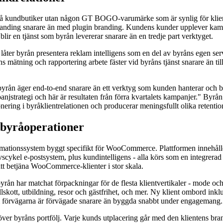
å kundbutiker utan någon GT BOGO-varumärke som är synlig för klienten
randing snarare än med plugin branding. Kundens kunder upplever kamp
blir en tjänst som byrån levererar snarare än en tredje part verktyget.
g låter byrån presentera reklam intelligens som en del av byråns egen se
s mätning och rapportering arbete fäster vid byråns tjänst snarare än till
m byrån äger end-to-end snarare än ett verktyg som kunden hanterar och 
anjstrategi och här är resultaten från förra kvartalets kampanjer." Byrå
onering i byråklientrelationen och producerar meningsfullt olika retent
byråoperationer
mationssystem byggt specifikt för WooCommerce. Plattformen innehåll
scykel e-postsystem, plus kundintelligens - alla körs som en integrera
 att betjäna WooCommerce-klienter i stor skala.
yrån har matchat förpackningar för de flesta klientvertikaler - mode oc
llskott, utbildning, resor och gästfrihet, och mer. Ny klient ombord in
som förvägarna är förvägade snarare än byggda snabbt under engagemang.
 över byråns portfölj. Varje kunds utplacering går med den klientens bra