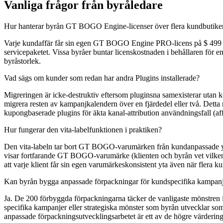
Vanliga frågor från byråledare
Hur hanterar byrån GT BOGO Engine-licenser över flera kundbutike
Varje kundaffär får sin egen GT BOGO Engine PRO-licens på $ 499 / år.
servicepaketet. Vissa byråer buntar licenskostnaden i behållaren för
byråstorlek.
Vad sägs om kunder som redan har andra Plugins installerade?
Migreringen är icke-destruktiv eftersom pluginsna samexisterar utan 
migrera resten av kampanjkalendern över en fjärdedel eller två. Detta 
kupongbaserade plugins för äkta kanal-attribution användningsfall (aff
Hur fungerar den vita-labelfunktionen i praktiken?
Den vita-labeln tar bort GT BOGO-varumärken från kundanpassade ytor 
visar fortfarande GT BOGO-varumärke (klienten och byrån vet vilken pl
att varje klient får sin egen varumärkeskonsistent yta även när flera 
Kan byrån bygga anpassade förpackningar för kundspecifika kampan
Ja. De 200 förbyggda förpackningarna täcker de vanligaste mönstren i
specifika kampanjer eller strategiska mönster som byrån utvecklar som
anpassade förpackningsutvecklingsarbetet är ett av de högre värdering