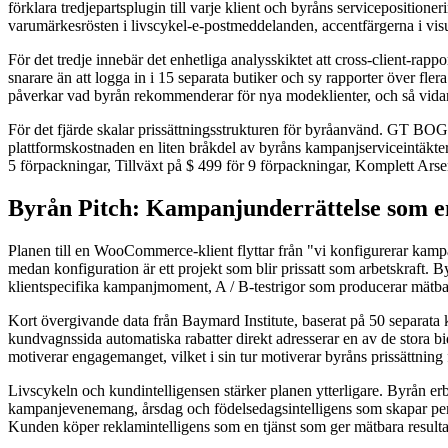
förklara tredjepartsplugin till varje klient och byråns serviceposition
varumärkesrösten i livscykel-e-postmeddelanden, accentfärgerna i vi
För det tredje innebär det enhetliga analysskiktet att cross-client-r
snarare än att logga in i 15 separata butiker och sy rapporter över f
påverkar vad byrån rekommenderar för nya modeklienter, och så vidare
För det fjärde skalar prissättningsstrukturen för byråanvänd. GT BOGO
plattformskostnaden en liten bråkdel av byråns kampanjserviceintäkte
5 förpackningar, Tillväxt på $ 499 för 9 förpackningar, Komplett Arse
Byrån Pitch: Kampanjunderrättelse som en
Planen till en WooCommerce-klient flyttar från "vi konfigurerar kampanj
medan konfiguration är ett projekt som blir prissatt som arbetskraft.
klientspecifika kampanjmoment, A / B-testrigor som producerar mätbar 
Kort övergivande data från Baymard Institute, baserat på 50 separata k
kundvagnssida automatiska rabatter direkt adresserar en av de stora 
motiverar engagemanget, vilket i sin tur motiverar byråns prissättning
Livscykeln och kundintelligensen stärker planen ytterligare. Byrån er
kampanjevenemang, årsdag och födelsedagsintelligens som skapar per
Kunden köper reklamintelligens som en tjänst som ger mätbara resulta