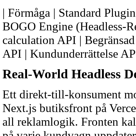
| Förmåga | Standard Plugi
BOGO Engine (Headless-Ready
calculation API | Begränsa
API | Kundunderrättelse API
Real-World Headless D
Ett direkt-till-konsument 
Next.js butiksfront på Ver
all reklamlogik. Fronten k
på varje kundvagn uppdater