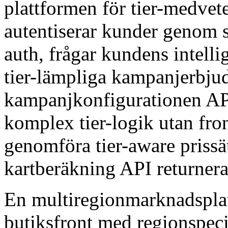
plattformen för tier-medve
autentiserar kunder geno
auth, frågar kundens intelli
tier-lämpliga kampanjerbj
kampanjkonfigurationen API
komplex tier-logik utan fro
genomföra tier-aware prissä
kartberäkning API returnera
En multiregionmarknadsplat
butiksfront med regionspeci