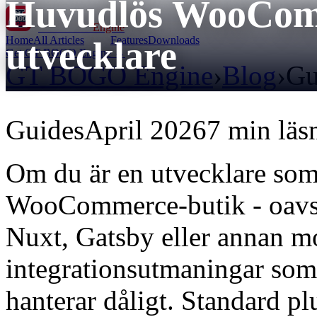
Huvudlös WooCom
GT BOGO
Engine
Home
All Articles
Features
Downloads
utvecklare
Get GT BOGO Engine →
GT BOGO Engine
›
Blog
›
Gu
Guides
April 2026
7 min läs
Om du är en utvecklare so
WooCommerce-butik - oavset
Nuxt, Gatsby eller annan m
integrationsutmaningar so
hanterar dåligt. Standard 