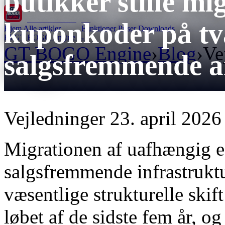
butikker stille mi
GT BOGO
Engine
kuponkoder på tvæ
Hjem
Alle artikler
Funktioner
Priser
Downloads
Få GT BOGO Engine →
GT BOGO Engine
›
Blog
›
Ve
salgsfremmende a
Vejledninger
23. april 2026
Migrationen af ​​uafhængig 
salgsfremmende infrastruktu
væsentlige strukturelle sk
løbet af de sidste fem år, o