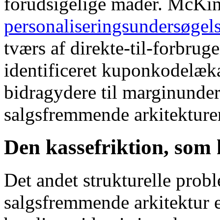
forudsigelige måder. McKi
personaliseringsundersøgel
tværs af direkte-til-forbru
identificeret kuponkodelækag
bidragydere til marginunder
salgsfremmende arkitekturer
Den kassefriktion, som 
Det andet strukturelle pro
salgsfremmende arkitektur e