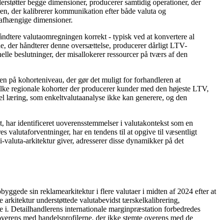
rstøtter begge dimensioner, producerer samtidig operationer, der
uren, der kalibrerer kommunikation efter både valuta og
uafhængige dimensioner.
ndtere valutaomregningen korrekt - typisk ved at konvertere al
de, der håndterer denne oversættelse, producerer dårligt LTV-
lle beslutninger, der misallokerer ressourcer på tværs af den
en på kohorteniveau, der gør det muligt for forhandleren at
hvilke regionale kohorter der producerer kunder med den højeste LTV,
el læring, som enkeltvalutaanalyse ikke kan generere, og den
nt, har identificeret uoverensstemmelser i valutakontekst som en
valutaforventninger, har en tendens til at opgive til væsentligt
valuta-arkitektur giver, adresserer disse dynamikker på det
ggede sin reklamearkitektur i flere valutaer i midten af ​​2024 efter at
rkitektur understøttede valutabevidst tærskelkalibrering,
 i. Detailhandlerens internationale marginpræstation forbedredes
 overens med handelsprofilerne, der ikke stemte overens med de