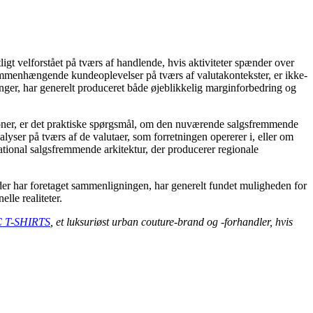
ligt velforstået på tværs af handlende, hvis aktiviteter spænder over
 sammenhængende kundeoplevelser på tværs af valutakontekster, er ikke-
ger, har generelt produceret både øjeblikkelig marginforbedring og
ioner, er det praktiske spørgsmål, om den nuværende salgsfremmende
lyser på tværs af de valutaer, som forretningen opererer i, eller om
tional salgsfremmende arkitektur, der producerer regionale
er har foretaget sammenligningen, har generelt fundet muligheden for
lle realiteter.
 T-SHIRTS
, et luksuriøst urban couture-brand og -forhandler, hvis