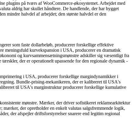
 af modne plugins på tværs af WooCommerce-økosystemet. Arbejdet med
valuta aldrig har skullet håndtere. De handlende, der har bygget
 den mindre halvdel af arbejdet; den største halvdel er den
gerer som faste dollarbeløb, producerer forskellige effektive
ucere meningsfuld kurvekspansion i USA, producerer en dramatisk
lsesøkonomi og kurvsammensætningsmønstre adskiller sig væsentligt fra
rskler, der er operationelt upassende for den regionale dynamik -
omprimering i USA, producerer forskellige margindynamikker i
regning. Bundle-prising-mekanikeren, der er kalibreret til USA's
libreret til USA's marginstruktur producerer forskellige kumulative
konsistente mønstre. Mærker, der driver sofistikeret reklamearkitektur
e; mærker, der opretholder en enkelt valutas salgsfremmende logik,
er, der afspejler driftsforstyrrelser snarere end legitim regional