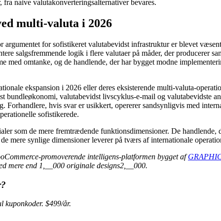
, fra naive valutakonverteringsalternativer bevares.
 multi-valuta i 2026
 argumentet for sofistikeret valutabevidst infrastruktur er blevet væsent
mentere salgsfremmende logik i flere valutaer på måder, der producerer
forme med omtanke, og de handlende, der har bygget modne implementerin
onale ekspansion i 2026 eller deres eksisterende multi-valuta-operat
idst bundleøkonomi, valutabevidst livscyklus-e-mail og valutabevidste ana
orhandlere, hvis svar er usikkert, opererer sandsynligvis med interna
erationelle sofistikerede.
rialer som de mere fremtrædende funktionsdimensioner. De handlende, d
d de mere synlige dimensioner leverer på tværs af internationale operatione
ooCommerce-promoverende intelligens-platformen bygget af
GRAPHIC
ed mere end 1,__000 originale designs2,__000.
r?
 kuponkoder. $499/år.