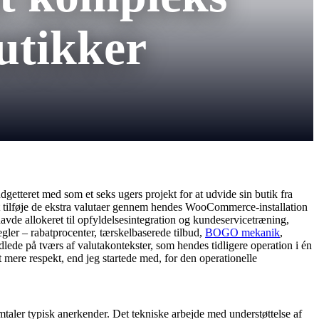
utikker
dgetteret med som et seks ugers projekt for at udvide sin butik fra
d at tilføje de ekstra valutaer gennem hendes WooCommerce-installation
avde allokeret til opfyldelsesintegration og kundeservicetræning,
ler – rabatprocenter, tærskelbaserede tilbud,
BOGO mekanik
,
dlede på tværs af valutakontekster, som hendes tidligere operation i én
t mere respekt, end jeg startede med, for den operationelle
taler typisk anerkender. Det tekniske arbejde med understøttelse af