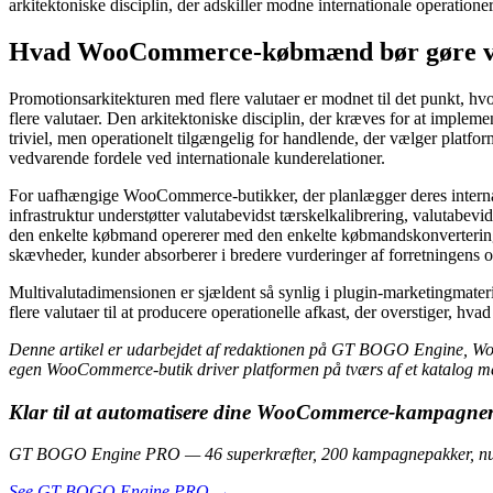
arkitektoniske disciplin, der adskiller modne internationale operationer
Hvad WooCommerce-købmænd bør gøre ved
Promotionsarkitekturen med flere valutaer er modnet til det punkt, hvor
flere valutaer. Den arkitektoniske disciplin, der kræves for at imple
triviel, men operationelt tilgængelig for handlende, der vælger plat
vedvarende fordele ved internationale kunderelationer.
For uafhængige WooCommerce-butikker, der planlægger deres internati
infrastruktur understøtter valutabevidst tærskelkalibrering, valutabev
den enkelte købmand opererer med den enkelte købmandskonvertering. F
skævheder, kunder absorberer i bredere vurderinger af forretningens op
Multivalutadimensionen er sjældent så synlig i plugin-marketingmate
flere valutaer til at producere operationelle afkast, der overstiger, hva
Denne artikel er udarbejdet af redaktionen på GT BOGO Engine, W
egen WooCommerce-butik driver platformen på tværs af et katalog m
Klar til at automatisere dine WooCommerce-kampagne
GT BOGO Engine PRO — 46 superkræfter, 200 kampagnepakker, nul
See GT BOGO Engine PRO →