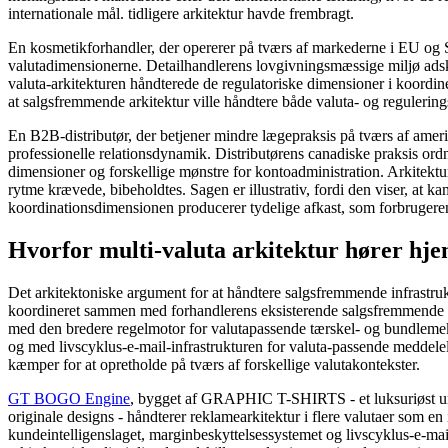
internationale mål. tidligere arkitektur havde frembragt.
En kosmetikforhandler, der opererer på tværs af markederne i EU og St
valutadimensionerne. Detailhandlerens lovgivningsmæssige miljø adski
valuta-arkitekturen håndterede de regulatoriske dimensioner i koordin
at salgsfremmende arkitektur ville håndtere både valuta- og regulerings
En B2B-distributør, der betjener mindre lægepraksis på tværs af amer
professionelle relationsdynamik. Distributørens canadiske praksis o
dimensioner og forskellige mønstre for kontoadministration. Arkitektu
rytme krævede, bibeholdtes. Sagen er illustrativ, fordi den viser, at k
koordinationsdimensionen producerer tydelige afkast, som forbrugere
Hvorfor multi-valuta arkitektur hører h
Det arkitektoniske argument for at håndtere salgsfremmende infrastruktu
koordineret sammen med forhandlerens eksisterende salgsfremmende ar
med den bredere regelmotor for valutapassende tærskel- og bundlemek
og med livscyklus-e-mail-infrastrukturen for valuta-passende meddelel
kæmper for at opretholde på tværs af forskellige valutakontekster.
GT BOGO Engine
, bygget af GRAPHIC T-SHIRTS - et luksuriøst ur
originale designs - håndterer reklamearkitektur i flere valutaer som
kundeintelligenslaget, marginbeskyttelsessystemet og livscyklus-e-mail