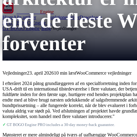
end de fleste
GT BOGO
Engine
Hjem
Alle artikler
Funktioner
Priser
Downloads
Få GT BOGO Engine →
GT BOGO Engine
›
Blog
›
Vejledninger
forventer
Vejledninger
23. april 2026
10 min læst
WooCommerce vejledninger
I efteråret 2024 påtog grundlæggeren af ​​en specialforretning inden fo
USA-drift til en international tilstedeværelse i flere valutaer, der be
fuldførte inden for den første uge, hurtigere end hendes projektplan h
endte med at blive brugt næsten udelukkende af salgsfremmende arkit
bundtprissætning – alle fungerede korrekt, når de blev evalueret i for
valuta aldrig var stødt på. Ved afslutningen af ​​projektet havde grund
kompleksitet, som handel med flere valutaer introducerer."
✓
GT BOGO Engine PRO includes a 30-day money-back guarantee.
Mønsteret er mere almindeligt på tværs af uafhængige WooCommerce-buti