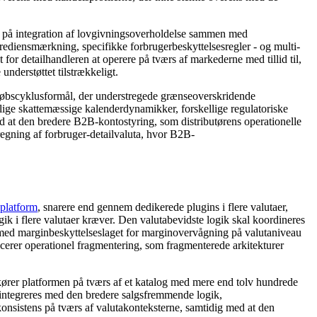
ægt på integration af lovgivningsoverholdelse sammen med
ediensmærkning, specifikke forbrugerbeskyttelsesregler - og multi-
or detailhandleren at operere på tværs af markederne med tillid til,
understøttet tilstrækkeligt.
ndkøbscyklusformål, der understregede grænseoverskridende
ige skattemæssige kalenderdynamikker, forskellige regulatoriske
ed at den bredere B2B-kontostyring, som distributørens operationelle
mregning af forbruger-detailvaluta, hvor B2B-
platform
, snarere end gennem dedikerede plugins i flere valutaer,
 i flere valutaer kræver. Den valutabevidste logik skal koordineres
 med marginbeskyttelseslaget for marginovervågning på valutaniveau
ucerer operationel fragmentering, som fragmenterede arkitekturer
rer platformen på tværs af et katalog med mere end tolv hundrede
 integreres med den bredere salgsfremmende logik,
 konsistens på tværs af valutakonteksterne, samtidig med at den