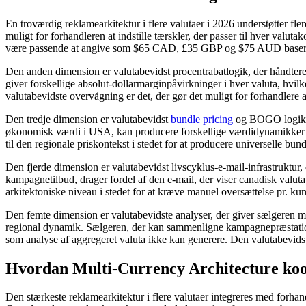
En troværdig reklamearkitektur i flere valutaer i 2026 understøtter fle
muligt for forhandleren at indstille tærskler, der passer til hver valut
være passende at angive som $65 CAD, £35 GBP og $75 AUD baseret
Den anden dimension er valutabevidst procentrabatlogik, der håndterer 
giver forskellige absolut-dollarmarginpåvirkninger i hver valuta, hvilk
valutabevidste overvågning er det, der gør det muligt for forhandlere a
Den tredje dimension er valutabevidst
bundle pricing
og BOGO logik, d
økonomisk værdi i USA, kan producere forskellige værdidynamikker i r
til den regionale priskontekst i stedet for at producere universelle bu
Den fjerde dimension er valutabevidst livscyklus-e-mail-infrastruktur
kampagnetilbud, drager fordel af den e-mail, der viser canadisk valuta
arkitektoniske niveau i stedet for at kræve manuel oversættelse pr. ku
Den femte dimension er valutabevidste analyser, der giver sælgeren mul
regional dynamik. Sælgeren, der kan sammenligne kampagnepræstationer
som analyse af aggregeret valuta ikke kan generere. Den valutabevidst
Hvordan Multi-Currency Architecture koo
Den stærkeste reklamearkitektur i flere valutaer integreres med forha