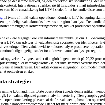
de på det samme marked, og den arkitektoniske sofistikering, der unde
takontekst. Integrationen strækker sig til livscyklus-e-mail-infrastrukt
nder som både canadiske og høj-LTV i stedet for at behandle disse som 
ng
på tværs af multi-valuta operationer. Kundens LTV-beregning skal hå
 den oprindelige valutakontekst bevares til regional analyse. De handlen
horter afhængigt af konverteringsmetoden, hvilket producerer operatione
m de enklere tilgange ikke kan informere tilstrækkeligt om. LTV-scoring
este LTV, kan udvides til valutabevidste scoringer, der identificerer, 
investeringer. Den valutabevidste kohorteanalyse producerer operation
erationelt tilgængelig i stedet for at kræve manuel analyse pr. region.
r af opgivelse af vogne, samlet til et globalt gennemsnit på 70,22 proce
prissætning eller kampagnekontekst, der ikke stemmer overens med deres 
tværs af kunderejsen. Den arkitektoniske integration, som moden multi-
er at opgivelsen er sket.
ta strategier
en samme købmand, hvis første observation åbnede denne artikel - genopby
ik i én valuta, tilpasset gennem naiv konvertering. Den genopbyggede a
de operationel læring på tværs af de fire valutaer, købmanden opererede
gionale kohorter producerede i stedet for marginprofilerne, der stemte