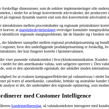
re forskellige dimensioner, som de enklere implementeringer ofte underud
akontekst, i stedet for at bruge konverterede ækvivalenter, der producere
 på regional dynamik snarere end som den konverterede ækvivalent 
interaktionen mellem procentrabatter og regionale prisstrukturer korrek
et kræver, at
marginbeskyttelseslaget
overvåger kumulativ marginydelse 
t identificere regionale marginproblemer, før de blander sig i bredere re
er håndterer samspillet mellem regional produktprissætning og bundleøk
egioner, hvor den underliggende produktprissætning er forskellig, hvi
ndtstrukturer, der kun fungerer korrekt i hjemmevalutaen.
, der viser passende valutakontekst i livscykluskommunikation. Kunden i
 i stedet for den amerikanske valuta, som sælgeren opererer i. Den valut
nde, som er den operationelle egenskab, der adskiller moden internationa
ighed for at evaluere kampagneeffektivitet på valutaniveau i stedet for
 på tværs af amerikanske, canadiske, britiske og australske kunder i 
e analyse er det, der understøtter den regionale optimering, som modne o
rdinerer med Customer Intelligence
ndlerens
kundeintelligenslag
, så valutakonteksten interagerer med kund