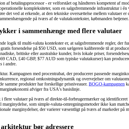
egration af betalingsprocessor - er velforstået og håndteres kompetent
operationelle kompleksiteter, som en salgsfremmende infrastruktur i én 
 gøre det ved at erkende, at den tekniske oversættelse mellem valutaer er
er sammenhængende på tværs af de valutakontekster, købmanden betjener.
stykker i sammenhænge med flere valutaer
 logik til multi-valuta kontekster er, at salgsfremmende regler, der fun
or gratis forsendelse på $50 USD, som sælgeren kalibrerede til at prod
nadiske, britiske eller australske kunder, hvis lokale priser, forsende
($69 CAD, £40 GBP, $77 AUD som typiske valutakurser) kan producere tæ
s i andre.
tektur. Kampagnen med procentrabat, der producerer passende margink
l konkurrence, regional omkostningsdynamik og overvejelser om valutaom
de samme produkter har forskellige prisniveauer.
BOGO-kampagnen
ka
 marginøkonomi afviger fra USA's basislinje.
lere valutaer på tværs af direkte-til-forbrugermærker og identificeret 
ional marginydelse, som simple-valuta-omregningsmetoder ikke kan match
ionale marginydelser, der varierer væsentligt på tværs af markeder på måd
arkitektur bør adressere