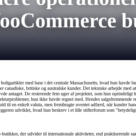
 WooCommerce b
r boligartikler med base i det centrale Massachusetts, hvad hun havde bu
tjener canadiske, britiske og australske kunder. Det tekniske arbejde me
avde antaget. De resterende fem uger af projektet, som hun oprindeligt h
ekturproblemer, hun ikke havde regnet med. Hendes salgsfremmende reg
hold til en enkelt valuta, men frembragte uventet adfærd, når kunder han
læggeren udviklet, hvad hun beskrev i et lille stifterforum som "betydelig
kker, der udvider til internationale aktiviteter, end praktiserende sam