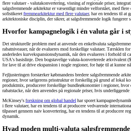
flere valutaer - valutakonvertering, visning af regionale priser, int
salgsfremmende arkitektur er væsentligt mindre velforstået, med flere 
sofistikeret
fremmearkitektur med flere valutaer
, har en tendens til at
arkitektoniske disciplin, der sikrer, at salgsfremmende logik funger
Hvorfor kampagnelogik i én valuta går i 
Det strukturelle problem med at anvende en enkeltvaluta salgsfremmende
rabatniveauer, når de evalueres mod forskellige valutaer. Tærsklen f
anderledes kurvekspansionsdynamik, når den evalueres i forhold til ca
USA's basislinje. Den bogstavelige valuta-konverterede ækvivalent 
for lave til at drive ekspansion i nogle regioner, for høje til at kunne nå
Fejljusteringen forstærker købmandens bredere salgsfremmende arki
regioner, hvor sælgerens prisstruktur er forskellig på grund af loka
produktmix, producerer forskellige bundleøkonomier i regioner, hvor 
rabatstacke, når den anvendes på regionale priser, hvis underliggende
McKinsey's
forskning om global handel
har sporet kampagnedynamik i f
i flere valutaer, har en tendens til at producere vedvarende internat
tilpasset gennem naiv konvertering, har en tendens til at producere reg
dynamik.
Hvad moden multi-valuta salgsfremmende 