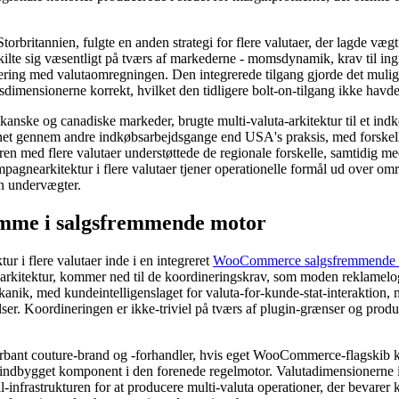
orbritannien, fulgte en anden strategi for flere valutaer, der lagde v
lte sig væsentligt på tværs af markederne - momsdynamik, krav til ingr
ering med valutaomregningen. Den integrerede tilgang gjorde det muligt f
dimensionerne korrekt, hvilket den tidligere bolt-on-tilgang ikke havde 
ikanske og canadiske markeder, brugte multi-valuta-arkitektur til et i
rdnet gennem andre indkøbsarbejdsgange end USA's praksis, med forskell
ren med flere valutaer understøttede de regionale forskelle, samtidig m
ampagnearkitektur i flere valutaer tjener operationelle formål ud over o
n undervægter.
jemme i salgsfremmende motor
r i flere valutaer inde i en integreret
WooCommerce salgsfremmende 
kitektur, kommer ned til de koordineringskrav, som moden reklamelogik
anik, med kundeintelligenslaget for valuta-for-kunde-stat-interaktion,
ser. Koordineringen er ikke-triviel på tværs af plugin-grænser og prod
bant couture-brand og -forhandler, hvis eget WooCommerce-flagskib kø
 en indbygget komponent i den forenede regelmotor. Valutadimensionerne
-infrastrukturen for at producere multi-valuta operationer, der bevarer