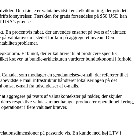
vikler. Den første er valutabevidst tærskelkalibrering, der gør det
r driftsforstyrrelser. Tærsklen for gratis forsendelse på $50 USD kan
af USA's grænse.
t. En procentvis rabat, der anvendes ensartet på tværs af valutaer,
på valutaniveau i stedet for kun på aggregeret niveau. Den
ntabilitetsproblemer.
onomi. Et bundt, der er kalibreret til at producere specifik
lket kræver, at bundle-arkitekturen vurderer bundtøkonomi i forhold
 Canada, som modtager en gendannelses-e-mail, der refererer til et
abevidste e-mail-infrastruktur håndterer lokaliseringen på det
l omsat e-mail fra udsendelser af e-mails.
 at aggregere på tværs af valutakontekster på måder, der skjuler
deres respektive valutasammenhænge, ​​producerer operationel læring,
perationer i flere valutaer kræver.
erelationsdimensioner på passende vis. En kunde med høj LTV i