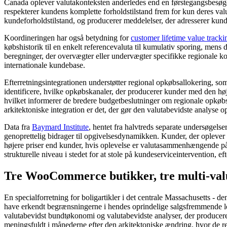
Canada oplever valutakonteksten anderledes end en førstegangsbesøgen
respekterer kundens komplette forholdstilstand frem for kun deres valu
kundeforholdstilstand, og producerer meddelelser, der adresserer ku
Koordineringen har også betydning for
customer lifetime value tracki
købshistorik til en enkelt referencevaluta til kumulativ sporing, mens
beregninger, der overvægter eller undervægter specifikke regionale ko
internationale kundebase.
Efterretningsintegrationen understøtter regional opkøbsallokering, so
identificere, hvilke opkøbskanaler, der producerer kunder med den høj
hvilket informerer de bredere budgetbeslutninger om regionale opkøbs
arkitektoniske integration er det, der gør den valutabevidste analyse op
Data fra
Baymard Institute
, hentet fra halvtreds separate undersøgelse
genoprettelig bidrager til opgivelsesdynamikken. Kunder, der oplever 
højere priser end kunder, hvis oplevelse er valutasammenhængende på 
strukturelle niveau i stedet for at stole på kundeserviceintervention, eft
Tre WooCommerce butikker, tre multi-valu
En specialforretning for boligartikler i det centrale Massachusetts - d
have erkendt begrænsningerne i hendes oprindelige salgsfremmende log
valutabevidst bundtøkonomi og valutabevidste analyser, der producere
meningsfuldt i månederne efter den arkitektoniske ændring, hvor de re