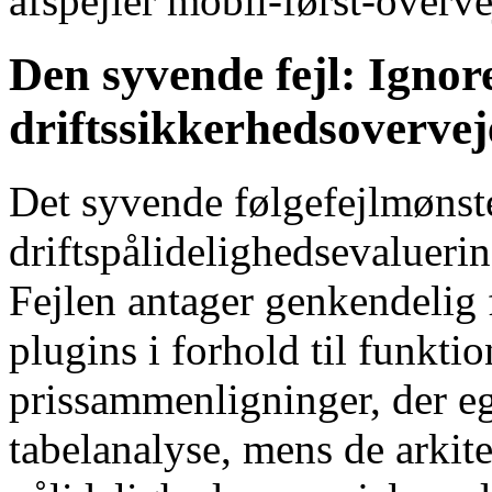
afspejler mobil-først-overve
Den syvende fejl: Ignor
driftssikkerhedsovervej
Det syvende følgefejlmønste
driftspålidelighedsevaluerin
Fejlen antager genkendelig 
plugins i forhold til funkti
prissammenligninger, der egn
tabelanalyse, mens de arkit