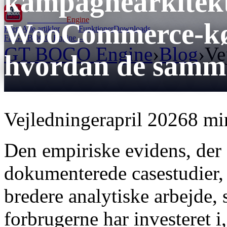
kampagnearkitekt
GT BOGO
Engine
WooCommerce-kø
Hjem
Alle artikler
Funktioner
Downloads
Få GT BOGO Engine →
GT BOGO Engine
›
Blog
›
Ve
hvordan de samm
Vejledninger
april 2026
8 mi
Den empiriske evidens, der 
dokumenterede casestudier, 
bredere analytiske arbejde,
forbrugerne har investeret i