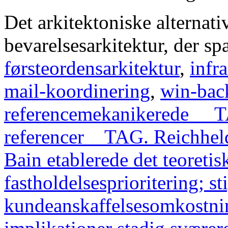
Det arkitektoniske alternati
bevarelsesarkitektur, der s
førsteordensarkitektur
,
infr
mail-koordinering
,
win-back
referencemekanikerede __
referencer__TAG. Reichhel
Bain etablerede det teoretis
fastholdelsesprioritering; st
kundeanskaffelsesomkostnin