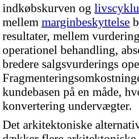
indkøbskurven og
livscykl
mellem
marginbeskyttelse
b
resultater, mellem vurderin
operationel behandling, abs
bredere salgsvurderings ope
Fragmenteringsomkostninger
kundebasen på en måde, hvo
konvertering undervægter.
Det arkitektoniske alternati
dækker flere arkitektonisk