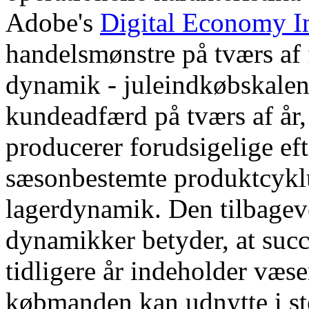
Adobe's
Digital Economy I
handelsmønstre på tværs af f
dynamik - juleindkøbskalen
kundeadfærd på tværs af år, 
producerer forudsigelige ef
sæsonbestemte produktcyklu
lagerdynamik. Den tilbagev
dynamikker betyder, at suc
tidligere år indeholder væse
købmanden kan udnytte i ste