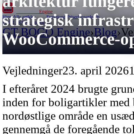
arkitektur funger
GT BOGO
Engine
strategisk infras
Hjem
Alle artikler
Funktioner
Priser
Downloads
Få GT BOGO Engine →
GT BOGO Engine
›
Blog
›
Ve
WooCommerce-op
Vejledninger
23. april 2026
1
I efteråret 2024 brugte grun
inden for boligartikler med
nordøstlige område en usæd
gennemgå de foregående tol