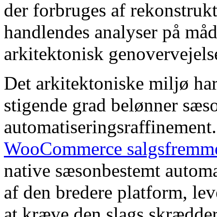
der forbruges af rekonstruk
handlendes analyser på måde
arkitektonisk genovervejels
Det arkitektoniske miljø har
stigende grad belønner sæs
automatiseringsraffinement
WooCommerce salgsfremme
native sæsonbestemt automat
af den bredere platform, le
at kræve den slags skrædde