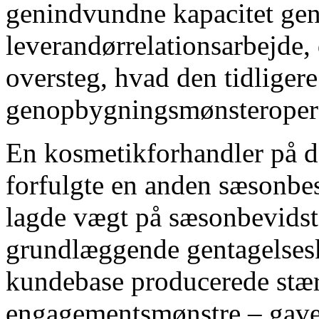
genindvundne kapacitet gen
leverandørrelationsarbejde, 
oversteg, hvad den tidligere
genopbygningsmønsteropera
En kosmetikforhandler på d
forfulgte en anden sæsonbes
lagde vægt på sæsonbevidst
grundlæggende gentagelsesk
kundebase producerede stæ
engagementsmønstre – gavef