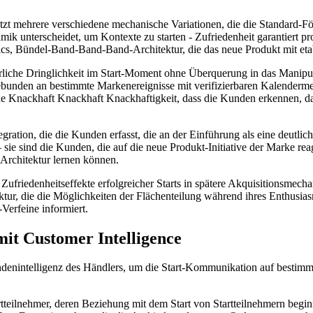
zt mehrere verschiedene mechanische Variationen, die die Standard-För
amik unterscheidet, um Kontexte zu starten - Zufriedenheit garantiert
omics, Bündel-Band-Band-Band-Architektur, die das neue Produkt mit eta
 ehrliche Dringlichkeit im Start-Moment ohne Überquerung in das Manipu
 gebunden an bestimmte Markenereignisse mit verifizierbaren Kalenderme
che Knackhaft Knackhaft Knackhaftigkeit, dass die Kunden erkennen, da
ntegration, die die Kunden erfasst, die an der Einführung als eine deutl
– sie sind die Kunden, die auf die neue Produkt-Initiative der Marke rea
Architektur lernen können.
e Zufriedenheitseffekte erfolgreicher Starts in spätere Akquisitionsmech
tur, die die Möglichkeiten der Flächenteilung während ihres Enthusiasm
-Verfeine informiert.
mit Customer Intelligence
undenintelligenz des Händlers, um die Start-Kommunikation auf bestim
tartteilnehmer, deren Beziehung mit dem Start von Startteilnehmern begi