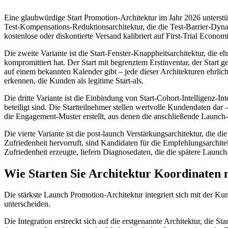
Eine glaubwürdige Start Promotion-Architektur im Jahr 2026 unterstüt
Test-Kompensations-Reduktionsarchitektur, die die Test-Barrier-Dyn
kostenlose oder diskontierte Versand kalibriert auf First-Trial Econ
Die zweite Variante ist die Start-Fenster-Knappheitsarchitektur, die
kompromittiert hat. Der Start mit begrenztem Erstinventar, der Start
auf einem bekannten Kalender gibt – jede dieser Architekturen ehrli
erkennen, die Kunden als legitime Start-als.
Die dritte Variante ist die Einbindung von Start-Cohort-Intelligenz-I
beteiligt sind. Die Startteilnehmer stellen wertvolle Kundendaten dar 
die Engagement-Muster erstellt, aus denen die anschließende Launch-
Die vierte Variante ist die post-launch Verstärkungsarchitektur, die di
Zufriedenheit hervorruft, sind Kandidaten für die Empfehlungsarchitek
Zufriedenheit erzeugte, liefern Diagnosedaten, die die spätere Launch
Wie Starten Sie Architektur Koordinaten 
Die stärkste Launch Promotion-Architektur integriert sich mit der K
unterscheiden.
Die Integration erstreckt sich auf die erstgenannte Architektur, die S