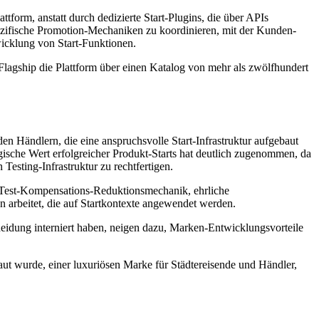
form, anstatt durch dedizierte Start-Plugins, die über APIs
spezifische Promotion-Mechaniken zu koordinieren, mit der Kunden-
ntwicklung von Start-Funktionen.
hip die Plattform über einen Katalog von mehr als zwölfhundert
n Händlern, die eine anspruchsvolle Start-Infrastruktur aufgebaut
gische Wert erfolgreicher Produkt-Starts hat deutlich zugenommen, da
Testing-Infrastruktur zu rechtfertigen.
ie Test-Kompensations-Reduktionsmechanik, ehrliche
n arbeitet, die auf Startkontexte angewendet werden.
cheidung interniert haben, neigen dazu, Marken-Entwicklungsvorteile
urde, einer luxuriösen Marke für Städtereisende und Händler,