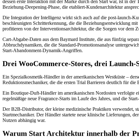
dessen erste Interaktion mit der Marke durch den Start war, ist in der
Beziehung-Deepening-Phase, die etabliert-Kundenarchitektur ansprech
Die Integration der Intelligenz wirkt sich auch auf die post-launch-Ku
beschleunigten Schritterkennung, die die Beziehungsentwicklung mit 
profitieren von der Interventionsarchitektur, die die Sorgen vor dem
Cart-Abgabe-Daten aus dem Baymard Institute, die aus fünfzig separat
Abbruchdynamiken, die die Standard-Promotionsanalyse untergewichtet
Start-Abandonment-Dynamik-Angriffen.
Drei WooCommerce-Stores, drei Launch-S
Ein Spezialkosmetik-Händler in der amerikanischen Westküste – derse
Reduktionsmechaniker, die die ersten Trial Barrieren deutlich für di
Ein Boutique-Duft-Händler im amerikanischen Nordosten verfolgte eine 
regelmäßige neue Fragrance-Starts im Laufe des Jahres, und die Start
Der B2B-Distributor, der kleine medizinische Praktiken verwendet, sta
Startmechaniker. Der Händler startete neue klinische Lieferungen, 
Nutzen abhängig war.
Warum Start Architektur innerhalb der P