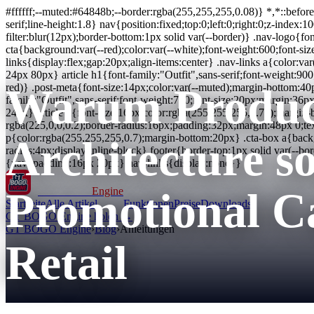
#ffffff;--muted:#64848b;--border:rgba(255,255,255,0.08)} *,*::befor
serif;line-height:1.8} nav{position:fixed;top:0;left:0;right:0;z-inde
filter:blur(12px);border-bottom:1px solid var(--border)} .nav-logo{fon
cta{background:var(--red);color:var(--white);font-weight:600;font-si
links{display:flex;gap:20px;align-items:center} .nav-links a{color:v
24px 80px} article h1{font-family:"Outfit",sans-serif;font-weight:90
Warum Produc
red)} .post-meta{font-size:14px;color:var(--muted);margin-bottom:40p
family:"Outfit",sans-serif;font-weight:700;font-size:20px;margin:36px
24px} article li{font-size:16px;color:rgba(255,255,255,0.75);margin-
rgba(225,0,0,0.2);border-radius:16px;padding:32px;margin:48px 0;text
p{color:rgba(255,255,255,0.7);margin-bottom:20px} .cta-box a{backgr
Architecture so
radius:4px;display:inline-block} footer{border-top:1px solid var(--
{nav{padding:16px 20px}.nav-links{display:none}}
Promotional C
GT BOGO
Engine
Startseite
Alle Artikel
Funktionen
Preise
Downloads
GT BOGO Engine holen →
GT BOGO Engine
›
Blog
›
Anleitungen
Retail