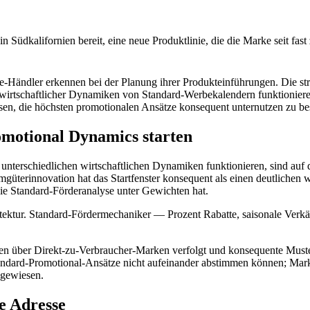
Südkalifornien bereit, eine neue Produktlinie, die die Marke seit fast 
Händler erkennen bei der Planung ihrer Produkteinführungen. Die stru
r wirtschaftlicher Dynamiken von Standard-Werbekalendern funktionie
assen, die höchsten promotionalen Ansätze konsequent unternutzen zu b
motional Dynamics starten
 unterschiedlichen wirtschaftlichen Dynamiken funktionieren, sind a
terinnovation hat das Startfenster konsequent als einen deutlichen 
 die Standard-Förderanalyse unter Gewichten hat.
ektur. Standard-Fördermechaniker — Prozent Rabatte, saisonale Verkäu
über Direkt-zu-Verbraucher-Marken verfolgt und konsequente Muster id
Standard-Promotional-Ansätze nicht aufeinander abstimmen können; Mar
ngewiesen.
te Adresse