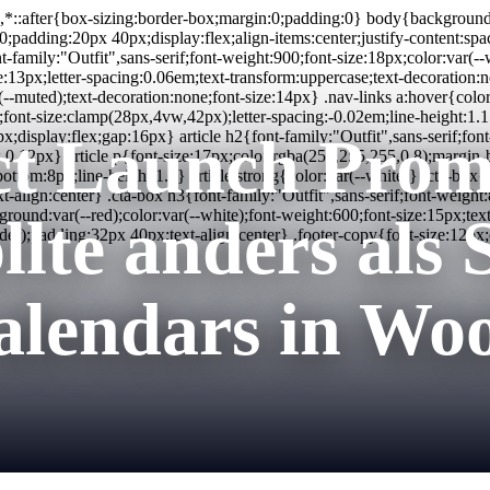
e,*::after{box-sizing:border-box;margin:0;padding:0} body{background
x:100;padding:20px 40px;display:flex;align-items:center;justify-content
t-family:"Outfit",sans-serif;font-weight:900;font-size:18px;color:var(--
ze:13px;letter-spacing:0.06em;text-transform:uppercase;text-decoratio
ar(--muted);text-decoration:none;font-size:14px} .nav-links a:hover{co
0;font-size:clamp(28px,4vw,42px);letter-spacing:-0.02em;line-height:1.
t Launch Prom
x;display:flex;gap:16px} article h2{font-family:"Outfit",sans-serif;fo
 0 12px} article p{font-size:17px;color:rgba(255,255,255,0.8);margin-b
bottom:8px;line-height:1.7} article strong{color:var(--white)} .cta-bo
-align:center} .cta-box h3{font-family:"Outfit",sans-serif;font-weigh
ound:var(--red);color:var(--white);font-weight:600;font-size:15px;te
llte anders als
border);padding:32px 40px;text-align:center} .footer-copy{font-size:1
alendars in W