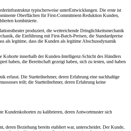
derinfrastruktur typischerweise unterEntwicklungen. Die erste ist
 prominente Oberflächen für First-Commitment-Reduktion Kunden,
blierten kombinierte.
lationstheater produziert, die weitreichende Dringlichkeitsmechanik
chanik, die Einführung mit First-Batch-Preisen, die Standardpreise
ss als legitime, dass die Kunden als legitime Abschussdynamik
iche Kohorte innerhalb der Kunden-Intelligenz-Schicht des Händlers
giert haben, die Bereitschaft gezeigt haben, sich zu testen, und haben
anik erfasst. Die Startteilnehmer, deren Erfahrung eine nachhaltige
ussssses teilt; die Startteilnehmer, deren Erfahrung keine
mte Kundenkohorten zu kalibrieren, deren Antwortmuster sich
nnt, deren Beziehung bereits etabliert war, unterscheidet. Der Kunde,