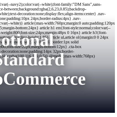
:var(--navy2);color:var(--white);font-family:"DM Sans",sans-
:space-between;background:rgba(2,6,23,0.85);backdrop-
white);text-decoration:none;display:flex;align-items:center} .nav-
n:none;padding:10px 24px;border-radius:4px} .nav-
lor:var(--white)} article{max-width:760px;margin:0 auto;padding:120px
15;margin-bottom:24px} article h1 em{font-style:normal;color:var(--
otional
nt-weight:800;font-size:24px;margin:48px 0 16px} article h3{font-
ottom:20px;line-height:1.85} article ul,article ol{margin:0 0 24px
x{background:rgba(225,0,0,0.06);border:1px solid
t:800;font-size:22px;margin-bottom:12px} .cta-box
xt-decoration:none;padding:14px 32px;border-
 Standard
2px;color:rgba(100,116,139,0.5)} @media(max-width:768px)
ooCommerce