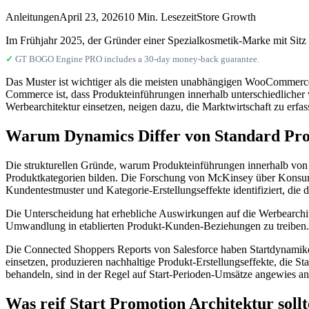
Anleitungen
April 23, 2026
10 Min. Lesezeit
Store Growth
Im Frühjahr 2025, der Gründer einer Spezialkosmetik-Marke mit Sitz in 
✓
GT BOGO Engine PRO includes a 30-day money-back guarantee.
Das Muster ist wichtiger als die meisten unabhängigen WooCommerce-
Commerce ist, dass Produkteinführungen innerhalb unterschiedliche
Werbearchitektur einsetzen, neigen dazu, die Marktwirtschaft zu erf
Warum Dynamics Differ von Standard Pro
Die strukturellen Gründe, warum Produkteinführungen innerhalb von
Produktkategorien bilden. Die Forschung von McKinsey über Konsumgü
Kundentestmuster und Kategorie-Erstellungseffekte identifiziert, die
Die Unterscheidung hat erhebliche Auswirkungen auf die Werbearchit
Umwandlung in etablierten Produkt-Kunden-Beziehungen zu treiben.
Die Connected Shoppers Reports von Salesforce haben Startdynamiken 
einsetzen, produzieren nachhaltige Produkt-Erstellungseffekte, die 
behandeln, sind in der Regel auf Start-Perioden-Umsätze angewies a
Was reif Start Promotion Architektur soll