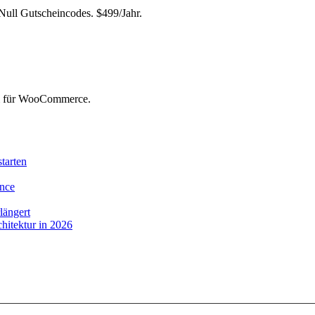
ll Gutscheincodes. $499/Jahr.
rm für WooCommerce.
tarten
ence
längert
itektur in 2026