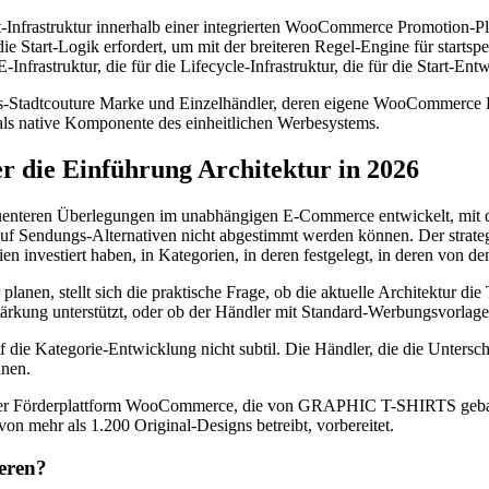
nfrastruktur innerhalb einer integrierten WooCommerce Promotion-Platt
ie Start-Logik erfordert, um mit der breiteren Regel-Engine für start
E-Infrastruktur, die für die Lifecycle-Infrastruktur, die für die Start-E
couture Marke und Einzelhändler, deren eigene WooCommerce Flags
 als native Komponente des einheitlichen Werbesystems.
 die Einführung Architektur in 2026
equenteren Überlegungen im unabhängigen E-Commerce entwickelt, mit de
 auf Sendungs-Alternativen nicht abgestimmt werden können. Der strate
nvestiert haben, in Kategorien, in deren festgelegt, in deren von den 
anen, stellt sich die praktische Frage, ob die aktuelle Architektur d
tärkung unterstützt, oder ob der Händler mit Standard-Werbungsvorlage
uf die Kategorie-Entwicklung nicht subtil. Die Händler, die die Unters
nnen.
r Förderplattform WooCommerce, die von GRAPHIC T-SHIRTS gebaut w
n mehr als 1.200 Original-Designs betreibt, vorbereitet.
eren?