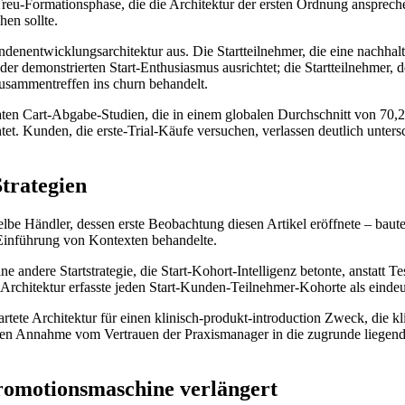
 Treu-Formationsphase, die die Architektur der ersten Ordnung anspreche
en sollte.
ndenentwicklungsarchitektur aus. Die Startteilnehmer, die eine nachhalt
der demonstrierten Start-Enthusiasmus ausrichtet; die Startteilnehmer,
 Zusammentreffen ins churn behandelt.
en Cart-Abgabe-Studien, die in einem globalen Durchschnitt von 70,22 P
. Kunden, die erste-Trial-Käufe versuchen, verlassen deutlich untersch
trategien
lbe Händler, dessen erste Beobachtung diesen Artikel eröffnete – baute
e Einführung von Kontexten behandelte.
andere Startstrategie, die Start-Kohort-Intelligenz betonte, anstatt T
-Architektur erfasste jeden Start-Kunden-Teilnehmer-Kohorte als eindeu
rtete Architektur für einen klinisch-produkt-introduction Zweck, die kl
deren Annahme vom Vertrauen der Praxismanager in die zugrunde liegend
romotionsmaschine verlängert