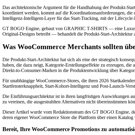
Das architektonische Argument für die Handhabung der Produkt-Start-I
koordiniert werden, kommt auf die Koordinationsanforderungen, die d
Intelligenz-Intelligent-Layer für das Start-Tracking, mit der Lifecycle-
GT BOGO Engine, gebaut von GRAPHIC T-SHIRTS — eine Luxus-Stadt
Original-Designs betreibt — behandelt die Produkt-Start-Architektur
Was WooCommerce Merchants sollten über
Die Produkt-Start-Architektur hat sich als eine der strategisch kons
haben, die dazu neigt, Kategorie-Erstellungseffekte zu erzeugen, die
Direkt-to-Consumer-Marken in die Produktentwicklung über Kategorien i
Für unabhängige WooCommerce-Stores, die ihren 2026 Startkalender pl
Startfensterknappheit, Start-Kohort-Intelligenz und Post-Launch-Vers
Die Einführungsarchitektur ist in ihren langfristigen Auswirkungen a
zu vereinen, die ausgestrahlten Alternativen nicht übereinstimmen kö
Dieser Artikel wurde vom Redaktionsteam des GT BOGO Engine, de
deren eigener WooCommerce Store die Plattform über einen Katalog vo
Bereit, Ihre WooCommerce Promotions zu automatisi