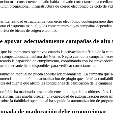
ión más consecuente del año había activado correctamente a medianoc
ugin promocional, infraestructura de correo electrónico de ciclo de vid
er. La realidad estructural del comercio electrónico contemporáneo di
soportar el esquema manual, y los comerciantes cuyas campañas depende
norista de bienes de origen encontró.
e apoyar adecuadamente campañas de alto 
s que los momentos operativos cuando la activación confiable de la c
es competidoras.La mañana del Viernes Negro cuando la campaña neces
toreando la capacidad de cumplimiento, coordinando con los proveedore
ue el mercante tiene disponibles para verificar correctamente.
ogramación manual no pueda abordar adecuadamente. La campaña que se 
comerciante no notó: una actualización de plugin que afectó la confiabi
ia del cliente que afectó las condiciones de calificación de la campaña
 confiable ha madurado sustancialmente a lo largo de los últimos año
plataforma más amplia ofrecen una capacidad de automatización programa
 sobre la fiabilidad operacional ha seguido la automatización de prog
amada de maduración debe proporcionar