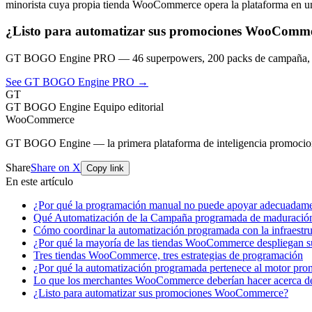
minorista cuya propia tienda WooCommerce opera la plataforma en un
¿Listo para automatizar sus promociones WooComm
GT BOGO Engine PRO — 46 superpowers, 200 packs de campaña, ce
See GT BOGO Engine PRO →
GT
GT BOGO Engine Equipo editorial
WooCommerce
GT BOGO Engine — la primera plataforma de inteligencia promocio
Share
Share on X
Copy link
En este artículo
¿Por qué la programación manual no puede apoyar adecuadame
Qué Automatización de la Campaña programada de maduración
Cómo coordinar la automatización programada con la infraestr
¿Por qué la mayoría de las tiendas WooCommerce despliegan 
Tres tiendas WooCommerce, tres estrategias de programación
¿Por qué la automatización programada pertenece al motor pro
Lo que los merchantes WooCommerce deberían hacer acerca de
¿Listo para automatizar sus promociones WooCommerce?