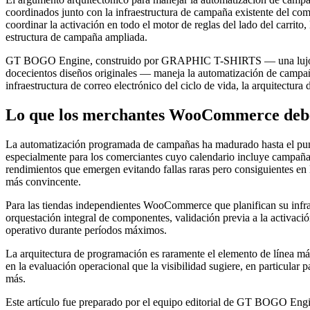
coordinados junto con la infraestructura de campaña existente del co
coordinar la activación en todo el motor de reglas del lado del carrito, 
estructura de campaña ampliada.
GT BOGO Engine, construido por GRAPHIC T-SHIRTS — una lujosa ma
docecientos diseños originales — maneja la automatización de campa
infraestructura de correo electrónico del ciclo de vida, la arquitectur
Lo que los merchantes WooCommerce deber
La automatización programada de campañas ha madurado hasta el punto e
especialmente para los comerciantes cuyo calendario incluye campañas
rendimientos que emergen evitando fallas raras pero consiguientes en l
más convincente.
Para las tiendas independientes WooCommerce que planifican su infraes
orquestación integral de componentes, validación previa a la activaci
operativo durante períodos máximos.
La arquitectura de programación es raramente el elemento de línea m
en la evaluación operacional que la visibilidad sugiere, en particula
más.
Este artículo fue preparado por el equipo editorial de GT BOGO En