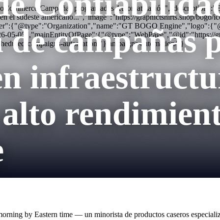
de Confiabilida
ooCommerce Campañas programadas Automatización","description":"En
s en el sudeste americano...","image":"https://graphictshirts.shop/b
her":{"@type":"Organization","name":"GT BOGO Engine","logo":{"@typ
n de campañas 
26-05-05","mainEntityOfPage":{"@type":"WebPage","@id":"https://
cheduled-campaigns-automation/"} ampaigns-automation/"}
n infraestructu
 alto rendimien
e
ning by Eastern time — un minorista de productos caseros especializad