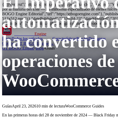
El Imperativo 
{"@context":"https://schema.org","@type":"Article","headline":"W
por la mañana del Este — un minorista especializado de bienes raíce
BOGO Engine Editorial","url":"https://gtbogoengine.com"},"publis
automatizació
512x512.png"}},"datePublished":"2026-04-23","dateModified":"20
automation/"},"url":"https://gtbogoengine.com/blog/woocommerce-s
ha convertido e
GT BOGO
Engine
Inicio
Todos los artículos
Características
Precios
Descargas
Obtener GT BOGO Engine →
GT BOGO Engine
›
Blog
›
Guías
operaciones de
WooCommerc
Guías
April 23, 2026
10 min de lectura
WooCommerce Guides
En las primeras horas del 28 de noviembre de 2024 — Black Friday mor