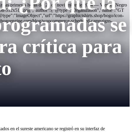
d: ¿Por qué la
 las primeras horas del 28 de noviembre de 2024 — Viernes Negro
ogo/icon-512x512.png","author":{"@type":"Organization","name":"GT
e":"ImageObject","url":"https://graphictshirts.shop/bogo/icon-
programadas se
gtbogoengine.com/blog/woocommerce-scheduled-campaigns-
ra crítica para
to
os en el sureste americano se registró en su interfaz de