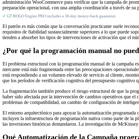
administración WooCommerce para verificar que la campaña de promoc
preparación operacional, con una amplia coordinación a través de su pl
✓
GT BOGO Engine PRO includes a 30-day money-back guarantee.
El patrón es más común que la conversación practicante suele reconoc
requisitos de fiabilidad sustancialmente superiores a lo que puede 
tienden a absorber los tipos de intervenciones de activación que el mi
¿Por qué la programación manual no pued
El problema estructural con la programación manual de la campaña e
mercante está más fragmentada entre las preocupaciones operacional
está respondiendo a un volumen elevado de servicio al cliente, moni
que los períodos de verificación cognitiva del presupuesto cognitivo q
La fragmentación también produce el riesgo estructural de que la pr
haber sido afectada por la intervención de cambios operativos que el 
problemas de compatibilidad, un cambio de configuración de inteligenc
El entorno arquitectónico para apoyar la automatización programada
incluyen la infraestructura de programación nativa como parte de la 
las inversiones históricas demandaron. La investigación de McKinsey
Qué Automatización de la Campaña progr