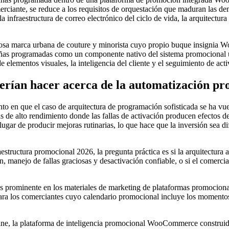
merciante, se reduce a los requisitos de orquestación que maduran las
la infraestructura de correo electrónico del ciclo de vida, la arquitectura
rca urbana de couture y minorista cuyo propio buque insignia Woo
ñas programadas como un componente nativo del sistema promocional uni
a de elementos visuales, la inteligencia del cliente y el seguimiento de a
ían hacer acerca de la automatización p
n que el caso de arquitectura de programación sofisticada se ha vuelto
 de alto rendimiento donde las fallas de activación producen efectos de
ugar de producir mejoras rutinarias, lo que hace que la inversión sea di
tructura promocional 2026, la pregunta práctica es si la arquitectura a
ón, manejo de fallas graciosas y desactivación confiable, o si el come
ás prominente en los materiales de marketing de plataformas promociona
r para los comerciantes cuyo calendario promocional incluye los moment
gine, la plataforma de inteligencia promocional WooCommerce constr