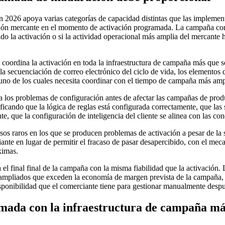
 2026 apoya varias categorías de capacidad distintas que las implemen
ción mercante en el momento de activación programada. La campaña conf
 la activación o si la actividad operacional más amplia del mercante h
oordina la activación en toda la infraestructura de campaña más que sól
la secuenciación de correo electrónico del ciclo de vida, los elementos del
 uno de los cuales necesita coordinar con el tiempo de campaña más amp
tura los problemas de configuración antes de afectar las campañas de p
ificando que la lógica de reglas está configurada correctamente, que las 
te, que la configuración de inteligencia del cliente se alinea con las co
sos raros en los que se producen problemas de activación a pesar de la 
e en lugar de permitir el fracaso de pasar desapercibido, con el mecan
ximas.
el final final de la campaña con la misma fiabilidad que la activación.
pliados que exceden la economía de margen prevista de la campaña, se
disponibilidad que el comerciante tiene para gestionar manualmente despué
mada con la infraestructura de campaña má