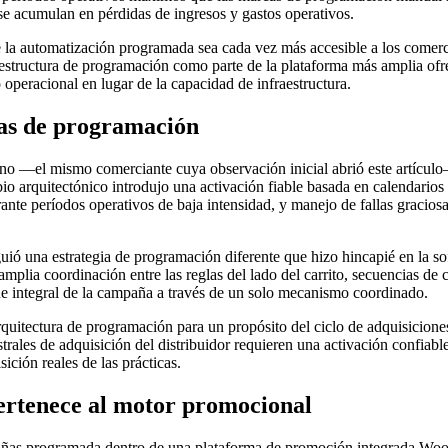
se acumulan en pérdidas de ingresos y gastos operativos.
la automatización programada sea cada vez más accesible a los comerc
tructura de programación como parte de la plataforma más amplia ofre
o operacional en lugar de la capacidad de infraestructura.
ias de programación
ano —el mismo comerciante cuya observación inicial abrió este artícul
io arquitectónico introdujo una activación fiable basada en calendarios
ante períodos operativos de baja intensidad, y manejo de fallas gracios
uió una estrategia de programación diferente que hizo hincapié en la sof
mplia coordinación entre las reglas del lado del carrito, secuencias de 
gue integral de la campaña a través de un solo mecanismo coordinado.
quitectura de programación para un propósito del ciclo de adquisiciones 
es de adquisición del distribuidor requieren una activación confiable a
sición reales de las prácticas.
ertenece al motor promocional
pañas programada dentro de una plataforma de promoción integrada Wo