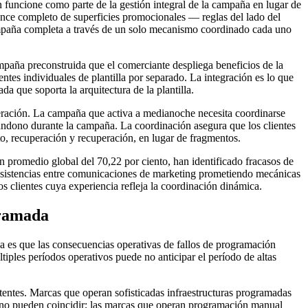
 funcione como parte de la gestión integral de la campaña en lugar de
nce completo de superficies promocionales — reglas del lado del
a campaña completa a través de un solo mecanismo coordinado cada uno
mpaña preconstruida que el comerciante despliega beneficios de la
tes individuales de plantilla por separado. La integración es lo que
 que soporta la arquitectura de la plantilla.
peración. La campaña que activa a medianoche necesita coordinarse
bandono durante la campaña. La coordinación asegura que los clientes
to, recuperación y recuperación, en lugar de fragmentos.
 promedio global del 70,22 por ciento, han identificado fracasos de
sistencias entre comunicaciones de marketing prometiendo mecánicas
s clientes cuya experiencia refleja la coordinación dinámica.
gramada
 es que las consecuencias operativas de fallos de programación
les períodos operativos puede no anticipar el período de altas
stentes. Marcas que operan sofisticadas infraestructuras programadas
 no pueden coincidir; las marcas que operan programación manual