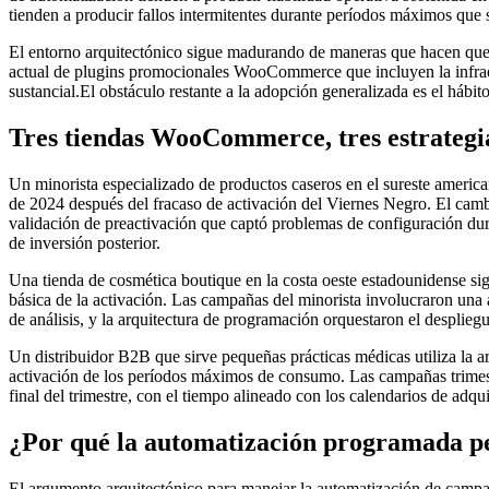
tienden a producir fallos intermitentes durante períodos máximos que 
El entorno arquitectónico sigue madurando de maneras que hacen que 
actual de plugins promocionales WooCommerce que incluyen la infraes
sustancial.El obstáculo restante a la adopción generalizada es el hábit
Tres tiendas WooCommerce, tres estrateg
Un minorista especializado de productos caseros en el sureste americ
de 2024 después del fracaso de activación del Viernes Negro. El camb
validación de preactivación que captó problemas de configuración dur
de inversión posterior.
Una tienda de cosmética boutique en la costa oeste estadounidense sig
básica de la activación. Las campañas del minorista involucraron una a
de análisis, y la arquitectura de programación orquestaron el desplie
Un distribuidor B2B que sirve pequeñas prácticas médicas utiliza la ar
activación de los períodos máximos de consumo. Las campañas trimestral
final del trimestre, con el tiempo alineado con los calendarios de adqui
¿Por qué la automatización programada p
El argumento arquitectónico para manejar la automatización de cam