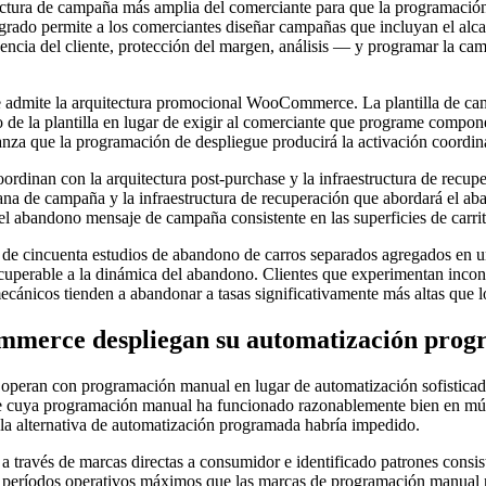
uctura de campaña más amplia del comerciante para que la programación
grado permite a los comerciantes diseñar campañas que incluyan el alca
teligencia del cliente, protección del margen, análisis — y programar l
que admite la arquitectura promocional WooCommerce. La plantilla de ca
e la plantilla en lugar de exigir al comerciante que programe componen
nza que la programación de despliegue producirá la activación coordinada
rdinan con la arquitectura post-purchase y la infraestructura de recu
tana de campaña y la infraestructura de recuperación que abordará el a
el abandono mensaje de campaña consistente en las superficies de carri
 de cincuenta estudios de abandono de carros separados agregados en un
uperable a la dinámica del abandono. Clientes que experimentan incon
cánicos tienden a abandonar a tasas significativamente más altas que lo
ommerce despliegan su automatización pro
peran con programación manual en lugar de automatización sofisticada
 cuya programación manual ha funcionado razonablemente bien en múltip
 la alternativa de automatización programada habría impedido.
 a través de marcas directas a consumidor e identificado patrones consi
 en períodos operativos máximos que las marcas de programación manual