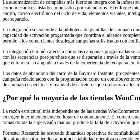
La automatización de campañas más fuerte se integra con la infraestr
como mecánicos aislados impulsados por calendarios. El enfoque inte
carrito, correo electrónico del ciclo de vida, elementos visuales, in
por separado.
La integración se extiende a la biblioteca de plantillas de campaña 
capacidad de activación programada que coordina el alcance completo d
permite a los comerciantes desplegar campañas sofisticadas con confia
La integración también afecta a cómo las campañas programadas se coo
con las secuencias post-purchase que se dispararán a través de la ven
que entran en la campaña a través de la experiencia de recuperación d
Los datos de abandono del carro de la Baymard Institute, procedentes
campaña relacionados con la programación como un contribuyente rec
de campaña específicas y realidad de carreteros que no honran a los me
¿Por qué la mayoría de las tiendas WooC
La razón estructural más independiente de las tiendas WooCommerce o
emergen intermitentemente en lugar de continuamente. El comerciante
tomas donde la supervisión manual produce la falla de activación que
Forrester Research ha rastreado dinámicas operativas de confiabilidad
de automatización tienden a producir fiabilidad operativa sostenida