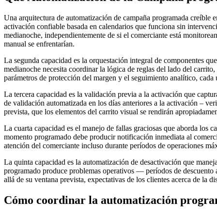
Una arquitectura de automatización de campaña programada creíble en
activación confiable basada en calendarios que funciona sin interven
medianoche, independientemente de si el comerciante está monitoreando
manual se enfrentarían.
La segunda capacidad es la orquestación integral de componentes que c
medianoche necesita coordinar la lógica de reglas del lado del carrito, 
parámetros de protección del margen y el seguimiento analítico, cada
La tercera capacidad es la validación previa a la activación que cap
de validación automatizada en los días anteriores a la activación – ver
prevista, que los elementos del carrito visual se rendirán apropiadamen
La cuarta capacidad es el manejo de fallas graciosas que aborda los ca
momento programado debe producir notificación inmediata al comerciant
atención del comerciante incluso durante períodos de operaciones má
La quinta capacidad es la automatización de desactivación que maneja 
programado produce problemas operativos — períodos de descuento am
allá de su ventana prevista, expectativas de los clientes acerca de la 
Cómo coordinar la automatización progra